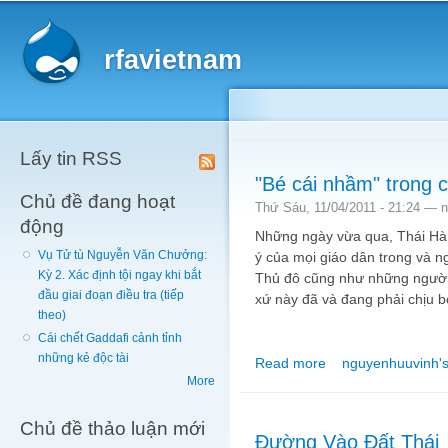
Main menu
Sk
ma
rfavietnam
co
Lấy tin RSS
"Bé cái nhầm" trong 
Chủ đề đang hoạt
Thứ Sáu, 11/04/2011 - 21:24 —
n
động
Những ngày vừa qua, Thái Hà 
Vụ Tử tù Nguyễn Văn Chưởng:
ý của mọi giáo dân trong và 
Kỳ 2. Xác định tội ngay khi bắt
Thủ đô cũng như những người
đầu giai đoạn điều tra (tiếp
xứ này đã và đang phải chịu b
theo)
Cái chết Gaddafi cảnh tỉnh
những kẻ độc tài
Read more
nguyenhuuvinh's
about "Bé cái nhầm" t
More
Chủ đề thảo luận mới
Đường Vào Đất Thái