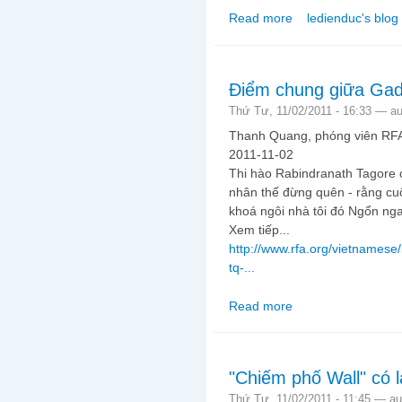
Read more
ledienduc's blog
about Vụ án trung tá 
thử công lý và đạo l
Điểm chung giữa Gad
Thứ Tư, 11/02/2011 - 16:33 —
a
Thanh Quang, phóng viên RF
2011-11-02
Thi hào Rabindranath Tagore c
nhân thế đừng quên - rằng cuộc
khoá ngôi nhà tôi đó Ngổn ng
Xem tiếp...
http://www.rfa.org/vietnamese
tq-...
Read more
about Điểm chung giữ
"Chiếm phố Wall" có 
Thứ Tư, 11/02/2011 - 11:45 —
a