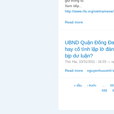
giữ trong tù.
Xem tiếp...
http://www.rfa.org/vietnamese/i
Read more
about Kêu gọi trả tự 
UBND Quận Đống Đa c
hay cố tình lập lờ đá
bịp dư luận?
Thứ Hai, 10/31/2011 - 16:03 —
n
Read more
nguyenhuuvinh's
about UBND Quận Đống 
con đen lừa bịp dư lu
Trang
« đầu
‹ trước
…
68
688