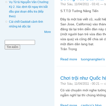
Vụ Tử tù Nguyễn Văn Chưởng:
Thứ Sáu, 11/04/2011 - 03:41 —
t
Kỳ 2. Xác định tội ngay khi bắt
S.T.T.D Tưởng Năng Tiến
đầu giai đoạn điều tra (tiếp
theo)
Đây là một bài viết cũ, xuất h
Cái chết Gaddafi cảnh tỉnh
San Jose, California) vào thá
những kẻ độc tài
đăng tải lại trên diễn đàn này
More
(một người bạn trẻ vừa đào 
vừa qua) và cũng để chia sẻ c
Biểu mẫu tìm kiếm
Tìm kiếm
một đám dân lang bạt.
Trân Trọng
Read more
tuongnangtien's 
about Đường Vào Đất 
Chơi trội như Quốc hộ
Thứ Sáu, 11/04/2011 - 00:21 —
c
Có vài chuyện mới nghe tưởng
ngẫm nghĩ lại thì chúng không
Read more
canhco's blog
about Chơi trội như Q