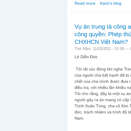
Read more
Kami's blog
about Sự vô cảm
Vụ án trung tá công 
công quyền: Phép thử
CHXHCN Việt Nam?
Thứ Năm, 11/03/2011 - 01:09 —
Lê Diễn Đức
Tôi rất xúc động khi nghe Trịn
của người cha bất hạnh đã bị 
chết của cha mình được đưa r
điều tra, với nhiều lần khiếu n
Tôi cho rằng, đây là một vụ án
người gây ra án mạng có cấp b
Trịnh Xuân Tùng, cha cô Kim T
đức, trách nhiệm và trình độ 
Nam.