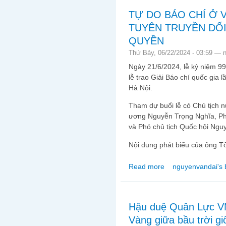
TỰ DO BÁO CHÍ Ở V
TUYÊN TRUYỀN DỐI
QUYỀN
Thứ Bảy, 06/22/2024 - 03:59 —
Ngày 21/6/2024, lễ kỷ niệm 
lễ trao Giải Báo chí quốc gia l
Hà Nội.
Tham dự buổi lễ có Chủ tịch 
ương Nguyễn Trọng Nghĩa, Ph
và Phó chủ tịch Quốc hội Ngu
Nội dung phát biểu của ông T
Read more
nguyenvandai's 
about TỰ DO BÁO CH
NHÀ CẦM QUYỀN
Hậu duệ Quân Lực V
Vàng giữa bầu trời g