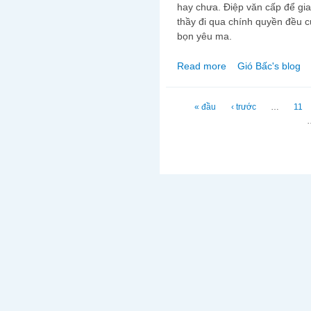
hay chưa. Điệp văn cấp để gia
thầy đi qua chính quyền đều c
bọn yêu ma.
Read more
Gió Bấc's blog
about Thầy Thích Minh 
Trang
« đầu
‹ trước
…
11