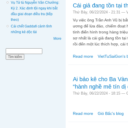
Vụ Tử tù Nguyễn Văn Chưởng:
Cái giả đang tồn tại t
Kỳ 2. Xác định tội ngay khi bắt
Thứ Bảy, 06/22/2024 - 21:31 —
đầu giai đoạn điều tra (tiếp
theo)
Vụ việc ông Trần Anh Vũ bị bắt
ương để lừa đảo, chiếm đoạt h
Cái chết Gaddafi cảnh tỉnh
tính điển hình trong hàng triệ
những kẻ độc tài
sợ nhất là cái giả đang tồn tại
More
rồi đến một lúc thích hợp, cái t
Biểu mẫu tìm kiếm
Tìm kiếm
Read more
VietTuSaiGon's 
about Cái giả đang tồn 
Ai bảo kê cho Ba Vàn
“hành nghề mê tín dị
Thứ Bảy, 06/22/2024 - 18:15 —
Read more
Gió Bấc's blog
about Ai bảo kê cho B