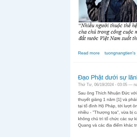
Read more
tuongnangtien's 
about S.T.T.D Tưởng N
Đạo Phật dưới sự lã
Thứ Tư, 06/19/2024 - 03:05 —
n
Sau ông Thích Nhuận Đức với đị
thuyết giảng 1 năm [1] và phải
tại tổ đình Hộ Pháp, tới lượt 
nhiều - "Thượng tọa", vừa bị c
không chủ trì tổ chức các sự k
Quang và các địa điểm khác tr