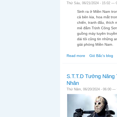
Thứ Sáu, 06/21/2024 - 15:02 —
Sinh ra ở Miền Nam tron
cả bên kia, hoa mắt tro
chiến, tranh đấu, thíc
mê đắm Trịnh Công Sơn, 
guồng máy tuyên truyền 
dài tôi cũng tin những 
giải phóng Miền Nam.
Read more
Gió Bấc's blog
about Hậu duệ Quân L
S.T.T.D Tưởng Năng Ti
Nhân
Thứ Năm, 06/20/2024 - 06:00 —