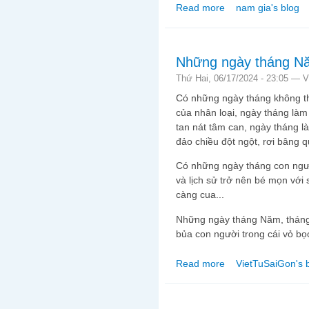
Read more
nam gia's blog
about Đạo Phật dưới
Những ngày tháng N
Thứ Hai, 06/17/2024 - 23:05 —
V
Có những ngày tháng không th
của nhân loại, ngày tháng làm 
tan nát tâm can, ngày tháng là
đảo chiều đột ngột, rơi bâng q
Có những ngày tháng con người
và lịch sử trở nên bé mọn với s
càng cua...
Những ngày tháng Năm, tháng 
bủa con người trong cái vỏ bọc
Read more
VietTuSaiGon's 
about Những ngày th