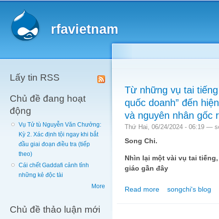
Main menu
Sk
ma
rfavietnam
co
Lấy tin RSS
Từ những vụ tai tiến
Chủ đề đang hoạt
quốc doanh” đến hiện
động
và nguyên nhân gốc rê
Vụ Tử tù Nguyễn Văn Chưởng:
Thứ Hai, 06/24/2024 - 06:19 —
s
Kỳ 2. Xác định tội ngay khi bắt
Song Chi.
đầu giai đoạn điều tra (tiếp
theo)
Nhìn lại một vài vụ tai tiếng
Cái chết Gaddafi cảnh tỉnh
giáo gần đây
những kẻ độc tài
More
Read more
songchi's blog
about Từ những vụ tai 
Phật giáo VN và nguyê
Chủ đề thảo luận mới