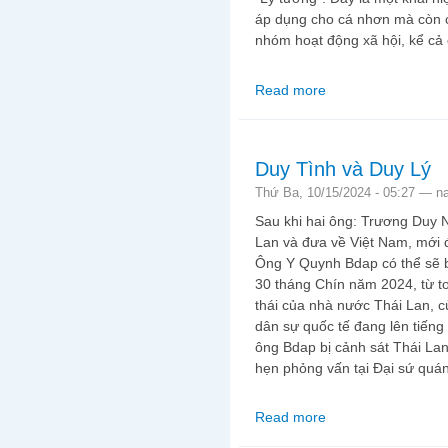
áp dụng cho cá nhơn mà còn ch
nhóm hoạt động xã hội, kể cả c
Read more
about Lạm bàn về "Lý 
Duy Tình và Duy Lý
Thứ Ba, 10/15/2024 - 05:27 —
n
Sau khi hai ông: Trương Duy 
Lan và đưa về Việt Nam, mới đ
Ông Y Quynh Bdap có thể sẽ b
30 tháng Chín năm 2024, từ t
thái của nhà nước Thái Lan, c
dân sự quốc tế đang lên tiếng
ông Bdap bị cảnh sát Thái Lan 
hẹn phỏng vấn tại Đại sứ quá
Read more
about Duy Tình và Du