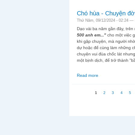
Chó hùa - Chuyện đời
Thứ Năm, 09/12/2024 - 02:24 —
Dạo vài ba năm gần đây, trên
500 anh em..."
cho một việc g
khi gặp chuyện, mà người nhờ
dự hoặc để cùng làm những ch
chuyện vui đùa chốc lát nhưn
một bịnh dịch, để trở thành "bầ
Read more
about Chó hùa - Chuy
Trang
1
2
3
4
5