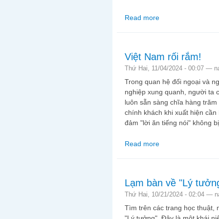
Read more
about Tôi đã hiểu "ngư
Việt Nam rối rắm!
Thứ Hai, 11/04/2024 - 00:07 —
n
Trong quan hệ đối ngoại và ngo
nghiệp xung quanh, người ta 
luôn sẵn sàng chĩa hàng trăm
chính khách khi xuất hiện cần 
đảm "lời ăn tiếng nói" không b
Read more
about Việt Nam rối rắ
Lạm bàn về "Lý tưởng
Thứ Hai, 10/21/2024 - 02:04 —
n
Tìm trên các trang học thuật, 
"Lý tưởng". Đây là một khái n