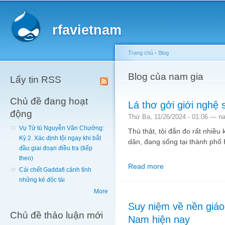
Main menu
Sk
ma
rfavietnam
co
Trang chủ
›
Blog
You are here
Blog của nam gia
Lấy tin RSS
Chủ đề đang hoạt
Lá thơ gởi giới nghệ 
động
Thứ Ba, 11/26/2024 - 01:06 —
n
Vụ Tử tù Nguyễn Văn Chưởng:
Thú thật, tôi đắn đo rất nhiều k
Kỳ 2. Xác định tội ngay khi bắt
dân, đang sống tại thành phố
đầu giai đoạn điều tra (tiếp
theo)
Read more
about Lá thơ gởi giới 
Cái chết Gaddafi cảnh tỉnh
những kẻ độc tài
More
Suy niệm về nền giáo
Chủ đề thảo luận mới
Nam hiện nay