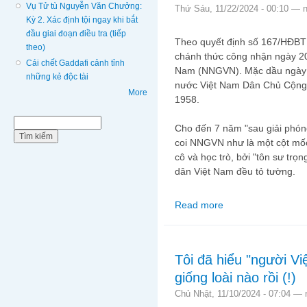
Vụ Tử tù Nguyễn Văn Chưởng:
Thứ Sáu, 11/22/2024 - 00:10 —
Kỳ 2. Xác định tội ngay khi bắt
đầu giai đoạn điều tra (tiếp
Theo quyết định số 167/HĐBT
theo)
chánh thức công nhận ngày 20
Cái chết Gaddafi cảnh tỉnh
Nam (NNGVN). Mặc dầu ngày n
những kẻ độc tài
nước Việt Nam Dân Chủ Cộng 
More
1958.
Biểu mẫu tìm kiếm
Tìm kiếm
Cho đến 7 năm "sau giải phón
coi NNGVN như là một cột mốc 
cô và học trò, bởi "tôn sư trọ
dân Việt Nam đều tỏ tường.
Read more
about Suy niệm về nề
Tôi đã hiểu "người V
giống loài nào rồi (!)
Chủ Nhật, 11/10/2024 - 07:04 —