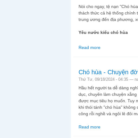
Nói cho ngay, tệ nạn "Chó hùa
thách thức cả hệ thống chính t
trung ương đến địa phương, xu
Yêu nước kiểu chó hùa
Read more
about Chó hùa - Chuy
Chó hùa - Chuyện đời
Thứ Tư, 09/18/2024 - 04:35 —
n
Hầu hết người ta dễ dàng nghĩ
dục, chuyên làm chuyện xằng bậ
được mục tiêu họ muốn. Tuy 
khi thói tánh "chó hùa" không 
công rỗi nghề và ngôi lê đôi m
Read more
about Chó hùa - Chuy