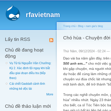
Main menu
Sk
ma
rfavietnam
co
Trang chủ
›
Blog
›
nam gia's blog
You are here
Chó hùa - Chuyện đời
Lấy tin RSS
Chủ đề đang hoạt
Thứ Năm, 09/12/2024 - 02:24 —
động
Dạo vài ba năm gần đây, trên
500 anh em..."
cho một việc g
Vụ Tử tù Nguyễn Văn Chưởng:
Kỳ 2. Xác định tội ngay khi bắt
khi gặp chuyện, mà người nhờ
đầu giai đoạn điều tra (tiếp
dự hoặc để cùng làm những ch
theo)
chuyện vui đùa chốc lát nhưn
Cái chết Gaddafi cảnh tỉnh
một bịnh dịch, để trở thành "bầ
những kẻ độc tài
Trong các nghề chuyên môn, g
More
hùa" nhiều nhứt. Ngày 23 th
cho biết, ca sĩ Tóc Tiên bộc b
Chủ đề thảo luận mới
bao giờ có bất kỳ liên hệ nào