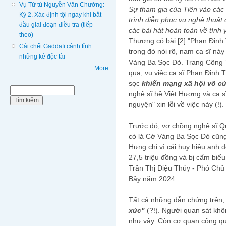
Vụ Tử tù Nguyễn Văn Chưởng:
Sự tham gia của Tiên vào các
Kỳ 2. Xác định tội ngay khi bắt
trình diễn phục vụ nghệ thuật 
đầu giai đoạn điều tra (tiếp
các bài hát hoàn toàn về tình y
theo)
Thương có bài [2] "Phan Đinh 
Cái chết Gaddafi cảnh tỉnh
trong đó nói rõ, nam ca sĩ này 
những kẻ độc tài
Vàng Ba Sọc Đỏ. Trang Công T
More
qua, vụ việc ca sĩ Phan Đinh 
sọc
khiến mạng xã hội vô cù
Biểu mẫu tìm kiếm
Tìm kiếm
nghệ sĩ hề Việt Hương và ca 
nguyện" xin lỗi về việc này (!).
Trước đó, vợ chồng nghệ sĩ Q
có lá Cờ Vàng Ba Sọc Đỏ cũn
Hưng chỉ vì cái huy hiệu anh đ
27,5 triệu đồng và bị cấm biểu
Trần Thị Diệu Thúy - Phó Ch
Bảy năm 2024.
Tất cả những dẫn chứng trên, 
xúc"
(?!). Người quan sát khô
như vậy. Còn cơ quan công qu