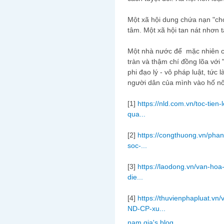
Một xã hội dung chứa nạn "chó
tâm. Một xã hội tan nát nhơn 
Một nhà nước để mặc nhiên c
tràn và thậm chí đồng lõa với
phi đạo lý - vô pháp luật, tức 
người dân của mình vào hố nô
[1]
https://nld.com.vn/toc-tien-
qua...
[2]
https://congthuong.vn/phan
soc-...
[3]
https://laodong.vn/van-hoa-
die...
[4]
https://thuvienphapluat.v
ND-CP-xu...
nam gia's blog