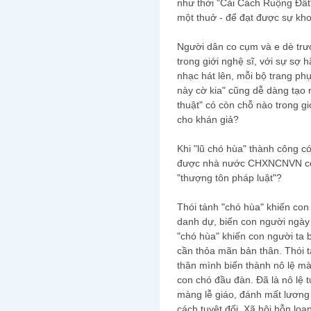
như thời "Cải Cách Ruộng Đấ
một thuở - để đạt được sự khoá
Người dân co cụm và e dè trư
trong giới nghệ sĩ, với sự sợ
nhạc hát lên, mỗi bộ trang phụ
này cờ kia" cũng dễ dàng tạo r
thuật" có còn chỗ nào trong g
cho khán giả?
Khi "lũ chó hùa" thành công c
được nhà nước CHXNCNVN công 
"thượng tôn pháp luật"?
Thói tánh "chó hùa" khiến con 
danh dự, biến con người ngày 
"chó hùa" khiến con người ta b
cần thỏa mãn bản thân. Thói tá
thân mình biến thành nô lệ mà 
con chó đầu đàn. Đã là nô lệ 
màng lễ giáo, đánh mất lương t
cách tuyệt đối. Xã hội hỗn loạ