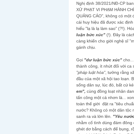
Nghị định 38/2021/NĐ-CP ban
XỬ PHẠT VI PHẠM HÀNH CH
QUẢNG CÁO", không có một điều
cái huy hiệu đã được xác định
hiểu "lạ là lạ làm sao" (?!). 
luận bức xúc"
(!). Đây là cá
càng khiến cho giới nghệ sĩ "
gánh chịu.
Gọi
"dư luận bức xúc"
cho..
thành công, ít nhứt đối với c
"pháp luật hóa"
, tưởng rằng x
đầu của một xã hội tao loạn. B
sống dân sự, lúc đó, bất cứ k
em",
cùng đồng loạt nhân dan
tấn công một cá nhơn là... xo
toàn thế giới đặt ra "tiêu ch
nước? Không có một dân tộc n
sanh ra và lớn lên.
"Yêu nước
nhằm cố tình dùng đám đông ô
ghét dơ bằng cách để bụng, rồ