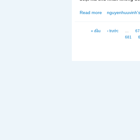
Read more
nguyenhuuvinh's
about Ý nghĩa của vi
chiều nay 3/11/2011
Trang
« đầu
‹ trước
…
67
681