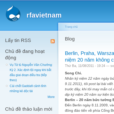
Main menu
Sk
ma
rfavietnam
co
Trang chủ
You are here
Blog
Lấy tin RSS
Chủ đề đang hoạt
Berlin, Praha, Warsz
động
niệm 20 năm không c
Vụ Tử tù Nguyễn Văn Chưởng:
Thứ Ba, 11/08/2011 - 19:24 —
so
Kỳ 2. Xác định tội ngay khi bắt
Song Chi.
đầu giai đoạn điều tra (tiếp
Nhân kỷ niệm 22 năm ngày bức
theo)
9.11.2011), tôi post lại bài v
Cái chết Gaddafi cảnh tỉnh
trước đây, khi tôi may mắn có
những kẻ độc tài
dịp kỷ niệm 20 năm sự kiện lịc
More
Berlin – 20 năm bức tường B
Đến Berlin ngày 8.11.2009, vào
Chủ đề thảo luận mới
đông đảo tiến về phía Cổng Br