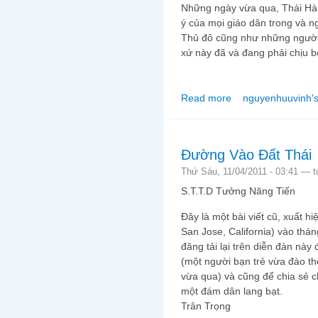
Những ngày vừa qua, Thái Hà 
ý của mọi giáo dân trong và 
Thủ đô cũng như những người
xứ này đã và đang phải chịu b
Read more
nguyenhuuvinh's
about "Bé cái nhầm" t
Đường Vào Đất Thái
Thứ Sáu, 11/04/2011 - 03:41 —
t
S.T.T.D Tưởng Năng Tiến
Đây là một bài viết cũ, xuất h
San Jose, California) vào thá
đăng tải lại trên diễn đàn này
(một người bạn trẻ vừa đào 
vừa qua) và cũng để chia sẻ c
một đám dân lang bạt.
Trân Trọng