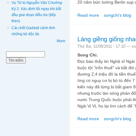
20 năm bức tường Berlin sụp đ
Vụ Tử tù Nguyễn Văn Chưởng:
Kỳ 2. Xác định tội ngay khi bắt
Read more
songchi's blog
đầu giai đoạn điều tra (tiếp
about Berlin, Praha,
theo)
độ cộng sản!
Cái chết Gaddafi cảnh tỉnh
những kẻ độc tài
Láng giềng giống nha
More
Thứ Ba, 11/08/2011 - 17:10 —
so
Biểu mẫu tìm kiếm
Tìm kiếm
Song Chi.
Đọc báo thấy tin Nghệ sĩ Ngải
buộc tội “trốn thuế” và bắt đòi
đương 2,4 triệu đô la tiền th
ông có nguy cơ bị bỏ tù đến 7
kiến này đã từng bị bắt giam 
nhưng trước làn sóng phản đối, 
nước Trung Quốc buộc phải th
Ngải Vị Vị, họ lại tìm cách để 
Read more
songchi's blog
about Láng giềng giố