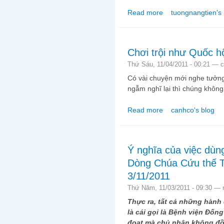
Read more
tuongnangtien's 
about Đường Vào Đất 
Chơi trội như Quốc hộ
Thứ Sáu, 11/04/2011 - 00:21 —
c
Có vài chuyện mới nghe tưởng
ngẫm nghĩ lại thì chúng không
Read more
canhco's blog
about Chơi trội như Q
Ý nghĩa của việc dùn
Dòng Chúa Cứu thế T
3/11/2011
Thứ Năm, 11/03/2011 - 09:30 —
Thực ra, tất cả những hành 
là cái gọi là Bệnh viện Đố
đoạt mà chủ nhân không đồn