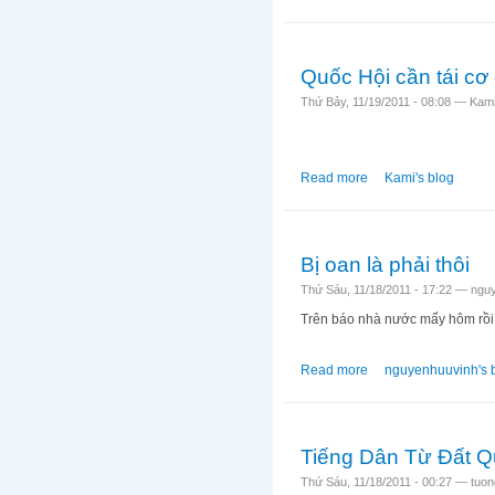
Quốc Hội cần tái cơ 
Thứ Bảy, 11/19/2011 - 08:08 —
Kam
Read more
about Quốc Hội cần t
Kami's blog
Bị oan là phải thôi
Thứ Sáu, 11/18/2011 - 17:22 —
ngu
Trên báo nhà nước mấy hôm rồi li
Read more
about Bị oan là phải 
nguyenhuuvinh's 
Tiếng Dân Từ Đất 
Thứ Sáu, 11/18/2011 - 00:27 —
tuon