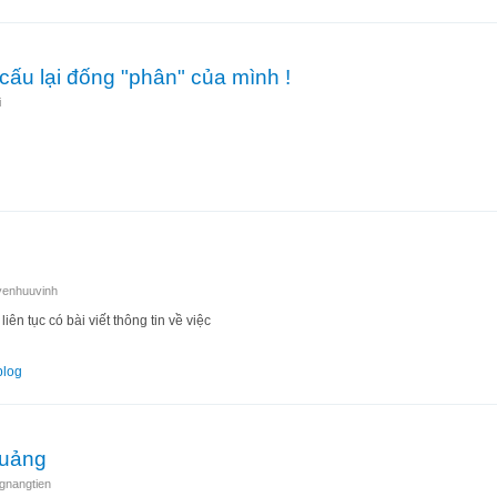
cấu lại đống "phân" của mình !
i
ái cơ cấu lại đống "phân" của mình !
yenhuuvinh
ên tục có bài viết thông tin về việc
thôi
blog
Quảng
gnangtien