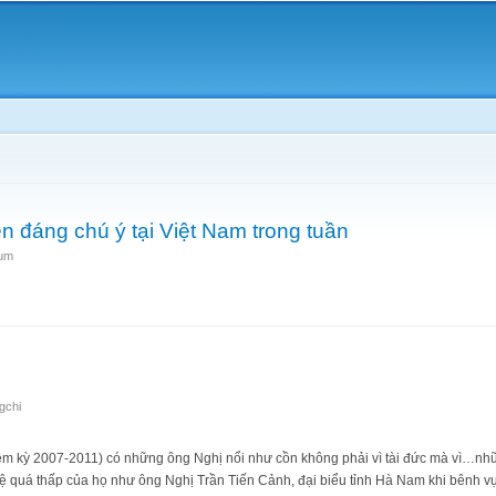
Skip to
main
content
n đáng chú ý tại Việt Nam trong tuần
um
ự kiện đáng chú ý tại Việt Nam trong tuần
gchi
ệm kỳ 2007-2011) có những ông Nghị nổi như cồn không phải vì tài đức mà vì…nhữ
tuệ quá thấp của họ như ông Nghị Trần Tiến Cảnh, đại biểu tỉnh Hà Nam khi bênh 