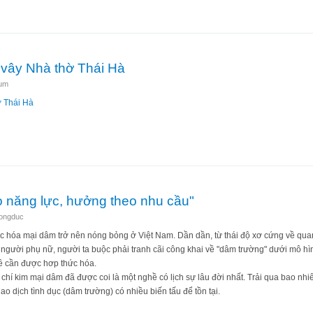
 lý ở nơi đâu?
 vây Nhà thờ Thái Hà
um
ờ Thái Hà
n bao vây Nhà thờ Thái Hà
o năng lực, hưởng theo nhu cầu"
dongduc
ức hóa mại dâm trở nên nóng bỏng ở Việt Nam. Dần dần, từ thái độ xơ cứng về qu
gười phụ nữ, người ta buộc phải tranh cãi công khai về "dâm trường" dưới mô hìn
hề cần được hơp thức hóa.
 chí kim mại dâm đã được coi là một nghề có lịch sự lâu đời nhất. Trải qua bao nhiê
o dịch tình dục (dâm trường) có nhiều biến tấu để tồn tại.