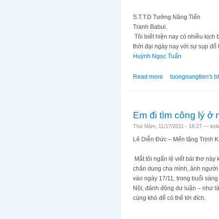
S.T.T.D Tưởng Năng Tiến
Tranh Babui.
Tôi biết hiện nay có nhiều kịch 
thời đại ngày nay với sự sụp đổ 
Huỳnh Ngọc Tuấn
Read more
about Tiếng Dân Từ 
tuongnangtien's b
Em đi tìm công lý ở 
Thứ Năm, 11/17/2011 - 18:27 —
led
Lê Diễn Đức – Mến tặng Trịnh K
Mắt tôi ngấn lệ viết bài thơ nà
chân dung cha mình, ảnh người c
vào ngày 17/11, trong buổi sáng
Nội, đánh động dư luận – như là
cùng khó để có thể tới đích.