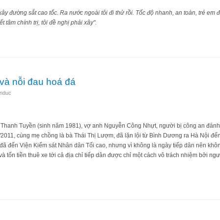
ây đường sắt cao tốc. Ra nước ngoài tôi đi thử rồi. Tốc độ nhanh, an toàn, trẻ em đ
tâm chính trị, tôi đề nghị phải xây".
.
và nỗi đau hoá đá
enduc
 Thanh Tuyền (sinh năm 1981), vợ anh Nguyễn Công Nhựt, người bị công an đánh 
2011, cùng mẹ chồng là bà Thái Thị Lượm, đã lặn lội từ Bình Dương ra Hà Nội đ
 đã đến Viện Kiểm sát Nhân dân Tối cao, nhưng vì không là ngày tiếp dân nên khô
 và tốn tiền thuê xe tới cả địa chỉ tiếp dân được chỉ một cách vô trách nhiệm bởi ng
 Nam và nỗi đau hoá đá