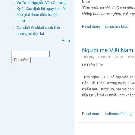
Nam:
Vụ Tử tù Nguyễn Văn Chưởng:
"Các nước có chỉ số IQ cao đều x
Kỳ 2. Xác định tội ngay khi bắt
không phải nước nghèo, với quyết 
đầu giai đoạn điều tra (tiếp
theo)
Read more
about Ngồi nhầm chỗ
songchi's blog
Cái chết Gaddafi cảnh tỉnh
những kẻ độc tài
More
Người mẹ Việt Nam 
Biểu mẫu tìm kiếm
Tìm kiếm
Thứ Bảy, 11/19/2011 - 21:20 —
ledi
Lê Diễn Đức
Trưa ngày 17/11, cô Nguyễn Thị
Bến Cát, Bình Dương ngày 25/4/
khiếu nại. Trước đó, hai mẹ con
tiếp tục vất vả đi nhiều nơi khác
Read more
about Người mẹ Việt
ledienduc's blog