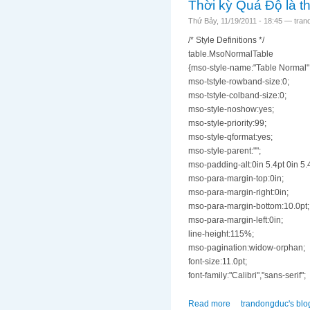
Thời kỳ Quá Độ là th
Thứ Bảy, 11/19/2011 - 18:45 —
tran
/* Style Definitions */
table.MsoNormalTable
{mso-style-name:"Table Normal"
mso-tstyle-rowband-size:0;
mso-tstyle-colband-size:0;
mso-style-noshow:yes;
mso-style-priority:99;
mso-style-qformat:yes;
mso-style-parent:"";
mso-padding-alt:0in 5.4pt 0in 5.4
mso-para-margin-top:0in;
mso-para-margin-right:0in;
mso-para-margin-bottom:10.0pt;
mso-para-margin-left:0in;
line-height:115%;
mso-pagination:widow-orphan;
font-size:11.0pt;
font-family:"Calibri","sans-serif";
Read more
about Thời kỳ Quá Độ 
trandongduc's blo