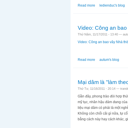
Read more
about Em đi tìm công
ledienduc's blog
Video: Công an bao
Thứ Năm, 11/17/2011 - 13:40 —
aut
Video: Công an bao vây Nhà th
Read more
about Video: Công a
autum's blog
Mại dâm là "làm the
Thứ Tư, 11/16/2011 - 20:14 —
tran
Gần đây, phong trào đòi hợp th
mỹ tục, nhân hậu đảm đang của n
liệu mại dâm có phải là một ng
Không còn chối cãi gì nữa, tự cổ
bằng cách này hay cách khác, gia