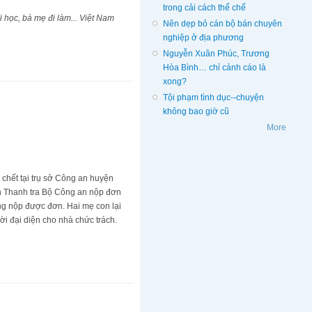
trong cải cách thể chế
i học, bà mẹ đi làm... Việt Nam
Nên dẹp bỏ cán bộ bán chuyên
nghiệp ở địa phương
Nguyễn Xuân Phúc, Trương
Hòa Bình… chỉ cảnh cáo là
xong?
Tội phạm tình dục--chuyện
không bao giờ cũ
More
chết tại trụ sở Công an huyện
ến Thanh tra Bộ Công an nộp đơn
ng nộp được đơn. Hai mẹ con lại
ười đại diện cho nhà chức trách.