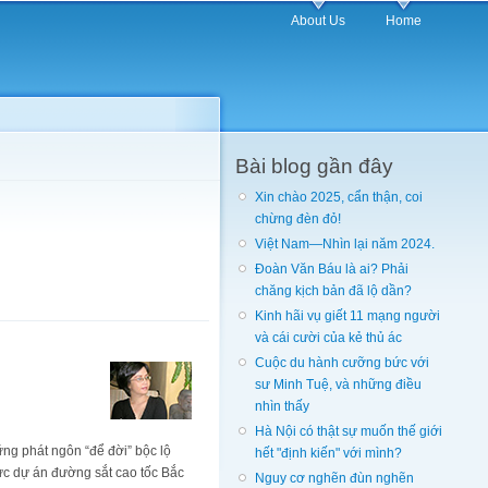
About Us
Home
Bài blog gần đây
Xin chào 2025, cẩn thận, coi
chừng đèn đỏ!
Việt Nam—Nhìn lại năm 2024.
Đoàn Văn Báu là ai? Phải
chăng kịch bản đã lộ dần?
Kinh hãi vụ giết 11 mạng người
và cái cười của kẻ thủ ác
Cuộc du hành cưỡng bức với
sư Minh Tuệ, và những điều
nhìn thấy
Hà Nội có thật sự muốn thế giới
ng phát ngôn “để đời” bộc lộ
hết "định kiến" với mình?
vực dự án đường sắt cao tốc Bắc
Nguy cơ nghẽn đùn nghẽn