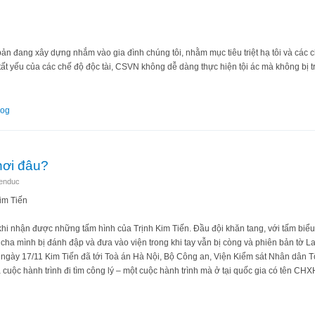
bản đang xây dựng nhắm vào gia đình chúng tôi, nhằm mục tiêu triệt hạ tôi và các 
tất yếu của các chế độ độc tài, CSVN không dễ dàng thực hiện tội ác mà không bị tr
Đất Quảng
log
nơi đâu?
ienduc
im Tiến
y khi nhận được những tấm hình của Trịnh Kim Tiến. Đầu đội khăn tang, với tấm biể
ha mình bị đánh đập và đưa vào viện trong khi tay vẫn bị còng và phiên bản tờ La
 ngày 17/11 Kim Tiến đã tới Toà án Hà Nội, Bộ Công an, Viện Kiểm sát Nhân dân T
 cuộc hành trình đi tìm công lý – một cuộc hành trình mà ở tại quốc gia có tên CH