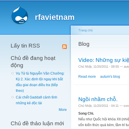
Main menu
rfavietnam
Trang chủ
You are here
Blog
Lấy tin RSS
Chủ đề đang hoạt
Video: Những sự kiệ
động
Chủ Nhật, 11/20/2011 - 08:55 —
aut
Vụ Tử tù Nguyễn Văn Chưởng:
Read more
about Video: Những s
autum's blog
Kỳ 2. Xác định tội ngay khi bắt
đầu giai đoạn điều tra (tiếp
theo)
Cái chết Gaddafi cảnh tỉnh
Ngồi nhầm chỗ.
những kẻ độc tài
Chủ Nhật, 11/20/2011 - 04:11 —
son
More
Song Chi.
Nếu như Quốc hội khóa XII (nhi
Chủ đề thảo luận mới
vốn kiến thức quá kém, tầm trí 