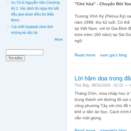
Vụ Tử tù Nguyễn Văn Chưởng:
"Chó hùa" - Chuyện Đời Xư
Kỳ 2. Xác định tội ngay khi bắt
đầu giai đoạn điều tra (tiếp
Trương Vĩnh Ký (Petrus Ký) s
theo)
năm 1898, thọ 62 tuổi. Có thể
Cái chết Gaddafi cảnh tỉnh
tại Việt Nam, với tờ Gia Định
những kẻ độc tài
tròm trèm 160 năm) tại Sài Gò
More
ngữ.
Biểu mẫu tìm kiếm
Tìm kiếm
Read more
nam gia's blog
about Chó hùa - Chuy
Lời hăm dọa trong đ
Thứ Bảy, 08/31/2024 - 02:22 —
Tháng Chín, mùa nhập học ở V
trung thành với đường lối sợi c
công phương Tây với chủ đề m
khổ vì tiền ăn học. Cách trìn
vẫn một giọng.
Read more
namviet's blog
about Lời hăm dọa tr