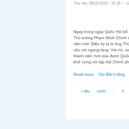
Thứ Hai, 08/26/2024 - 18:28 —
G
Ngay trong ngày Quốc Hội bổ 
Thủ tướng Phạm Minh Chính đ
viên mới. Điều kỳ lạ là ông T
câu nói ngang tàng “mẹ nó, son
thành viên mới vừa được Quố
khổ' cùng với tập thể Chính ph
Read more
Gió Bấc's blog
about Liệu “tân chính
Trang
« đầu
‹ trước
…
5