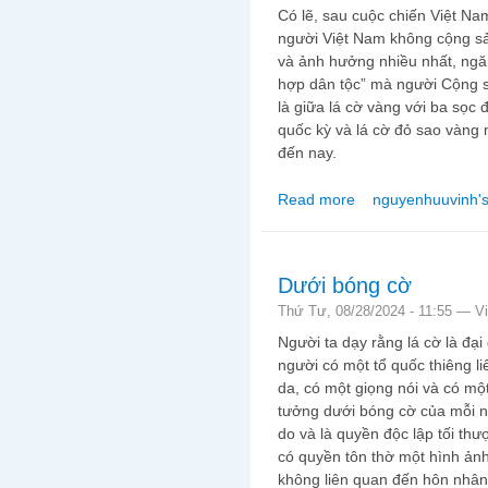
Có lẽ, sau cuộc chiến Việt Na
người Việt Nam không cộng sả
và ảnh hưởng nhiều nhất, ngăn 
hợp dân tộc” mà người Cộng sả
là giữa lá cờ vàng với ba sọc
quốc kỳ và lá cờ đỏ sao vàng
đến nay.
Read more
nguyenhuuvinh's
about CỜ VÀNG: NỖ
Dưới bóng cờ
Thứ Tư, 08/28/2024 - 11:55 —
V
Người ta dạy rằng lá cờ là đại
người có một tổ quốc thiêng l
da, có một giọng nói và có một
tưởng dưới bóng cờ của mỗi n
do và là quyền độc lập tối th
có quyền tôn thờ một hình ảnh
không liên quan đến hôn nhân