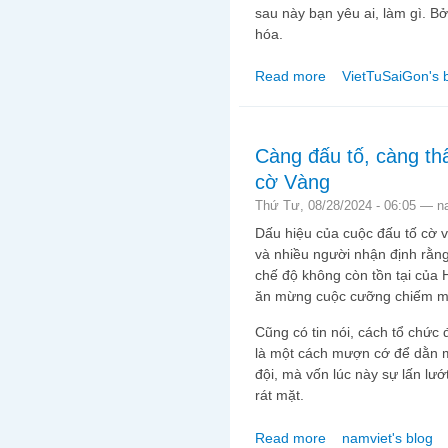
sau này bạn yêu ai, làm gì. Bở
hóa.
Read more
VietTuSaiGon's 
about Dưới bóng cờ
Càng đấu tố, càng th
cờ Vàng
Thứ Tư, 08/28/2024 - 06:05 —
n
Dấu hiệu của cuộc đấu tố cờ 
và nhiều người nhận định rằng
chế độ không còn tồn tại của H
ăn mừng cuộc cưỡng chiếm m
Cũng có tin nói, cách tổ chức 
là một cách mượn cớ để dằn 
đội, mà vốn lúc này sự lấn l
rát mặt.
Read more
namviet's blog
about Càng đấu tố, cà