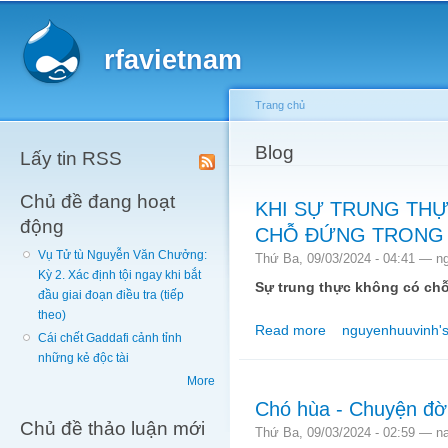
Main menu
Sk
ma
rfavietnam
co
Trang chủ
You are here
Blog
Lấy tin RSS
Chủ đề đang hoạt
KHI SỰ TRUNG TH
động
CHỖ ĐỨNG TRONG 
Vụ Tử tù Nguyễn Văn Chưởng:
Thứ Ba, 09/03/2024 - 04:41 —
n
Kỳ 2. Xác định tội ngay khi bắt
Sự trung thực không có ch
đầu giai đoạn điều tra (tiếp
theo)
Read more
nguyenhuuvinh's
about KHI SỰ TRUN
Cái chết Gaddafi cảnh tỉnh
những kẻ độc tài
More
Chó hùa - Chuyện đời
Chủ đề thảo luận mới
Thứ Ba, 09/03/2024 - 02:59 —
n