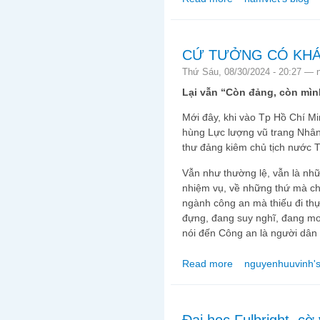
CỨ TƯỞNG CÓ KH
Thứ Sáu, 08/30/2024 - 20:27 —
Lại vẫn “Còn đảng, còn mìn
Mới đây, khi vào Tp Hồ Chí Mi
hùng Lực lượng vũ trang Nhân
thư đảng kiêm chủ tịch nước T
Vẫn như thường lệ, vẫn là nhữn
nhiệm vụ, về những thứ mà chỉ
ngành công an mà thiếu đi thự
đựng, đang suy nghĩ, đang m
nói đến Công an là người dân 
Read more
nguyenhuuvinh's
about CỨ TƯỞNG C
Đại học Fulbright, cờ 