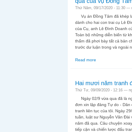
quả của vụ Đồng Tâ
Thứ Năm, 09/17/2020 - 11:30 —
Vụ án Đồng Tâm đã khép lại p
dành cho hai con trai cụ Lê Đ
của Cụ, anh Lê Đình Doanh cù
Toàn bộ những diễn biến từ khi
thẩm đã phơi bày tất cả bản 
trước dư luận trong và ngoài 
Read more
about Đi đến cùng co
Hai mươi năm tranh đấ
Thứ Tư, 09/09/2020 - 12:16 —
n
Ngày 02/9 vừa qua đã là ngà
đơn xin lập đảng Tự do - Dân
tranh liên tục của tôi. Ngày 2
tuần, luật sư Nguyễn Văn Đài v
năm đã qua. Câu chuyện xoay 
tiếp cận và chiến lược đấu tr