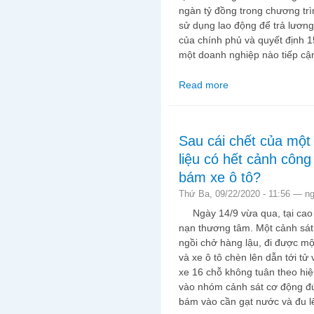
ngàn tỷ đồng trong chương trì
sử dụng lao động để trả lương
của chính phủ và quyết định 
một doanh nghiệp nào tiếp cậ
Read more
about Tại sao gói hỗ 
nghiệp nào tiếp cận 
Sau cái chết của một
liệu có hết cảnh công
bám xe ô tô?
Thứ Ba, 09/22/2020 - 11:56 —
n
Ngày 14/9 vừa qua, tại cao t
nạn thương tâm. Một cảnh sát
ngồi chở hàng lậu, đi được m
và xe ô tô chèn lên dẫn tới tử 
xe 16 chỗ không tuân theo hiệ
vào nhóm cảnh sát cơ động đ
bám vào cần gạt nước và đu lê