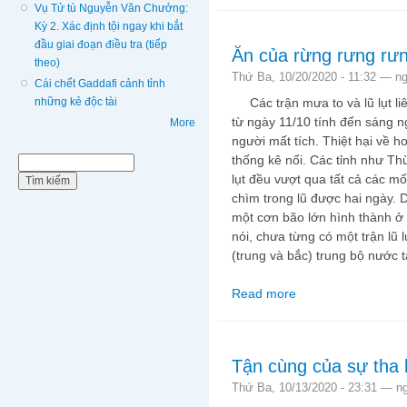
Vụ Tử tù Nguyễn Văn Chưởng:
Kỳ 2. Xác định tội ngay khi bắt
đầu giai đoạn điều tra (tiếp
Ăn của rừng rưng rư
theo)
Thứ Ba, 10/20/2020 - 11:32 —
n
Cái chết Gaddafi cảnh tỉnh
Các trận mưa to và lũ lụt liê
những kẻ độc tài
từ ngày 11/10 tính đến sáng n
More
người mất tích. Thiệt hại về h
thống kê nổi. Các tỉnh như Th
Biểu mẫu tìm kiếm
Tìm kiếm
lụt đều vượt qua tất cả các mố
chìm trong lũ được hai ngày.
một cơn bão lớn hình thành ở
nói, chưa từng có một trận lũ 
(trung và bắc) trung bộ nước t
Read more
about Ăn của rừng rư
Tận cùng của sự tha 
Thứ Ba, 10/13/2020 - 23:31 —
n