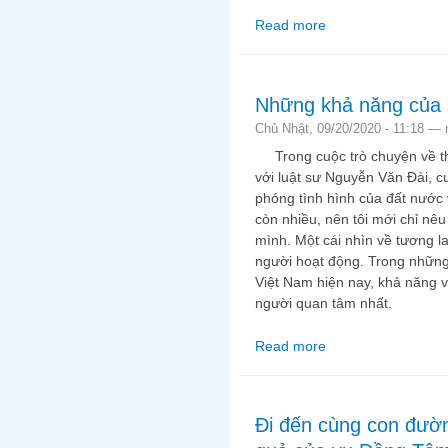
Read more
about Sau cái chết củ
sát đu, bám xe ô tô?
Những khả năng của 
Chủ Nhật, 09/20/2020 - 11:18 —
Trong cuộc trò chuyện về th
với luật sư Nguyễn Văn Đài, cu
phóng tình hình của đất nước 
còn nhiều, nên tôi mới chỉ nê
mình. Một cái nhìn về tương la
người hoạt động. Trong những 
Việt Nam hiện nay, khả năng về
người quan tâm nhất.
Read more
about Những khả năng
Đi đến cùng con đườn