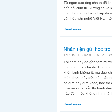
Từ ngàn xưa ông cha ta đã khá
đến nỗi cụm từ “xướng ca vô l
đức cho một nghề nghiệp đã v
văn hóa văn nghệ Việt Nam từ
Read more
about Xướng ca và vô 
Nhân tiện gửi học trò
Thứ Hai, 11/21/2011 - 07:22 —
c
Tôi năm nay đã gần tám mươ
học trong hai chế độ. Học trò
khôn lanh không ít, mà đứa c
mắn chưa thấy đứa nào xảo n
có đứa này đứa khác, học trò 
đứa nào xuất sắc thì hãnh diệ
nào đến mức không nhìn mặt h
Read more
about Nhân tiện gửi họ