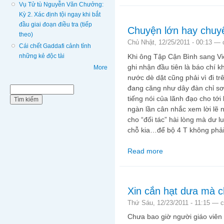
Vụ Tử tù Nguyễn Văn Chưởng:
Kỳ 2. Xác định tội ngay khi bắt
đầu giai đoạn điều tra (tiếp
Chuyện lớn hay chuy
theo)
Chủ Nhật, 12/25/2011 - 00:13 —
Cái chết Gaddafi cảnh tỉnh
Khi ông Tập Cận Bình sang V
những kẻ độc tài
ghi nhận đầu tiên là báo chí 
More
nước dè dặt cũng phải vì đi tr
đang căng như dây đàn chỉ sơ 
Biểu mẫu tìm kiếm
Tìm kiếm
tiếng nói của lãnh đạo cho tới
ngàn lần cân nhắc xem lời lẽ 
cho “đối tác” hài lòng mà dư 
chỗ kia…để bộ 4 T không phả
Read more
about Chuyện lớn hay
Xin cắn hạt dưa mà c
Thứ Sáu, 12/23/2011 - 11:15 —
c
Chưa bao giờ người giáo viên 