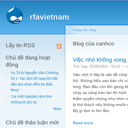
Main menu
Sk
ma
rfavietnam
co
Trang chủ
›
Blog
You are here
Blog của canhco
Lấy tin RSS
Chủ đề đang hoạt
Việc nhỏ không xon
động
Thứ Sáu, 01/06/2012 - 03:51 —
Vụ Tử tù Nguyễn Văn Chưởng:
Việc nhỏ ở đây là vấn đề cháy
Kỳ 2. Xác định tội ngay khi bắt
hội. Không hiểu sao báo chí cứ
đầu giai đoạn điều tra (tiếp
túng. Ban đầu còn lên giọng k
theo)
cháy xe càng tràn lan thì hình
Cái chết Gaddafi cảnh tỉnh
thẩm quyền chừng như nhìn r
những kẻ độc tài
bị thử thách nếu không muốn 
More
lấy gì làm to lớn lắm.
Chủ đề thảo luận mới
Read more
about Việc nhỏ khôn