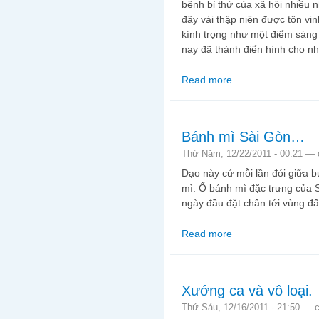
bệnh bỉ thử của xã hội nhiều
đây vài thập niên được tôn vin
kính trọng như một điểm sáng 
nay đã thành điển hình cho nh
Read more
about Xin cắn hạt dưa
Bánh mì Sài Gòn…
Thứ Năm, 12/22/2011 - 00:21 —
Dạo này cứ mỗi lần đói giữa b
mì. Ổ bánh mì đặc trưng của 
ngày đầu đặt chân tới vùng đấ
Read more
about Bánh mì Sài G
Xướng ca và vô loại.
Thứ Sáu, 12/16/2011 - 21:50 —