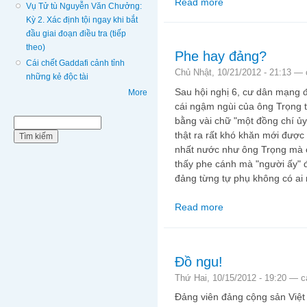
Read more
about Nợ khó đòi.
Vụ Tử tù Nguyễn Văn Chưởng:
Kỳ 2. Xác định tội ngay khi bắt
đầu giai đoạn điều tra (tiếp
theo)
Phe hay đảng?
Cái chết Gaddafi cảnh tỉnh
Chủ Nhật, 10/21/2012 - 21:13 —
những kẻ độc tài
Sau hội nghị 6, cư dân mạng 
More
cái ngậm ngùi của ông Trọng tr
bằng vài chữ "một đồng chí ủy 
Biểu mẫu tìm kiếm
Tìm kiếm
thật ra rất khó khăn mới được 
nhất nước như ông Trọng mà c
thấy phe cánh mà "người ấy" đ
đảng từng tự phụ không có ai
Read more
about Phe hay đảng?
Đồ ngu!
Thứ Hai, 10/15/2012 - 19:20 —
c
Đảng viên đảng cộng sản Việt 