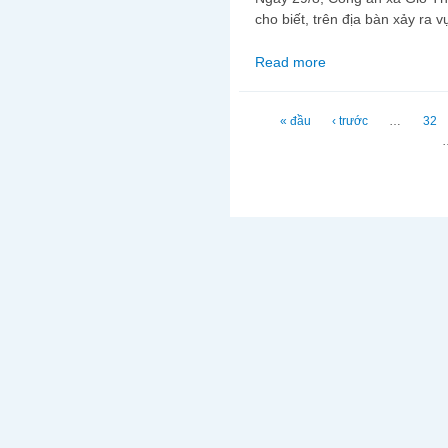
cho biết, trên địa bàn xảy ra 
Read more
about Người dân tôi ác
Trang
« đầu
‹ trước
…
32