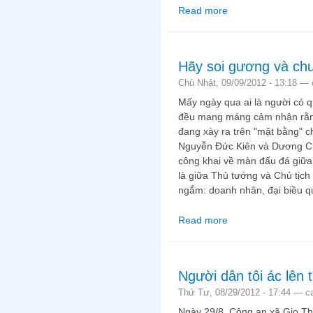
Read more
about Con số biết khó
Hãy soi gương và chu
Chủ Nhật, 09/09/2012 - 13:18 —
Mấy ngày qua ai là người có q
đều mang máng cảm nhận rằng 
đang xày ra trên "mặt bằng" ch
Nguyễn Đức Kiên và Dương Ch
công khai về màn đấu đá giữa 
là giữa Thủ tướng và Chủ tịch
ngắm: doanh nhân, đại biều 
Read more
about Hãy soi gương v
Người dân tôi ác lên 
Thứ Tư, 08/29/2012 - 17:44 —
c
Ngày 29/8, Công an xã Gio Th