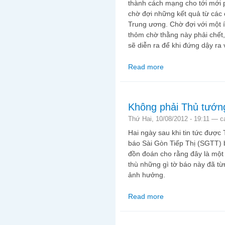
thành cách mạng cho tới mới
chờ đợi những kết quả từ các 
Trung ương. Chờ đợi với một 
thỏm chờ thằng này phải chết, 
sẽ diễn ra để khi đứng dậy ra 
Read more
about Đồ ngu!
Không phải Thủ tướn
Thứ Hai, 10/08/2012 - 19:11 —
c
Hai ngày sau khi tin tức được 
báo Sài Gòn Tiếp Thị (SGTT) bị
đồn đoán cho rằng đây là một
thù những gì tờ báo này đã từ
ảnh hưởng.
Read more
about Không phải Thủ