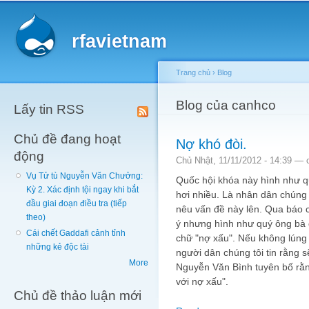
Main menu
Sk
ma
rfavietnam
co
Trang chủ
›
Blog
You are here
Blog của canhco
Lấy tin RSS
Chủ đề đang hoạt
Nợ khó đòi.
động
Chủ Nhật, 11/11/2012 - 14:39 —
Vụ Tử tù Nguyễn Văn Chưởng:
Quốc hội khóa này hình như 
Kỳ 2. Xác định tội ngay khi bắt
hơi nhiều. Là nhân dân chúng 
đầu giai đoạn điều tra (tiếp
nêu vấn đề này lên. Qua báo 
theo)
ý nhưng hình như quý ông bà đ
Cái chết Gaddafi cảnh tỉnh
chữ "nợ xấu". Nếu không lúng t
những kẻ độc tài
người dân chúng tôi tin rằng 
More
Nguyễn Văn Bình tuyên bố rằ
với nợ xấu".
Chủ đề thảo luận mới