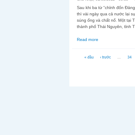
Sau khi ba từ “chỉnh đốn Đảng”
thì vài ngày qua cả nước lại s
súng ống và chất nổ. Một tại T
thành phố Thái Nguyên, tỉnh 
Read more
about Cường hào, ác 
Trang
« đầu
‹ trước
…
34