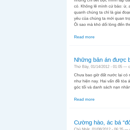
có. Không lẽ mình cứ bảo: ừ,
quanh chúng ta chỉ là giai đo
yêu của chúng ta mới quan tr
Ôi sao mà khó dối lòng đến th
Read more
about Đầu năm.
Những bản án được bi
Thứ Bảy, 01/14/2012 - 01:05 —
Chưa bao giờ đất nước lại có
như hiện nay. Hai vấn đề tòa á
góc tối và danh sách nạn nhâ
Read more
about Những bản án đư
Cường hào, ác bá “đ
Chủ Nhật, 01/08/2012 - 06:35 —