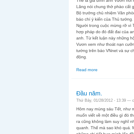
Thế là gia đình anh Vươn nói 
Lãng nói chung thở phào cất 
Bộ trưởng chủ nhiệm Văn phò
báo chí ý kiến của Thủ tướng.
Người trong cuộc mừng rỡ vì T
hợp pháp do đó đất đai của an
anh. Từ kết luận này những hộ
Vươn xem như thoát nạn cưỡn
tướng trên báo VNnet và sự c
động.
Read more
about Thủ tướng và T
Đầu năm.
Thứ Bảy, 01/28/2012 - 13:39 —
Hôm nay mùng sáu Tết, như m
muốn viết về một điều gì đó t
ra cũng không làm suy nghĩ nh
quanh. Thế mà sao khó quá. M
những chi tiết bực mình lấp đ