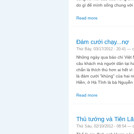
do gì để mình sống chung với
Read more
about Em không còn yê
Đám cưới chạy...nợ
Thứ Bảy, 03/17/2012 - 20:41 —
Những ngày qua báo chí Việt 
câu khách mà người dân tại h
chắn là thích thú hơn ai hết v
là đám cưới "khủng" của hai n
Hiền, ở Hà Tĩnh là bà Nguyễn 
Read more
about Đám cưới chạy.
Thủ tướng và Tiên L
Thứ Sáu, 02/10/2012 - 08:54 —