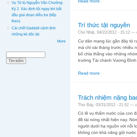
Read more
about Giá trị của đồng 
Vụ Tử tù Nguyễn Văn Chưởng:
Kỳ 2. Xác định tội ngay khi bắt
đầu giai đoạn điều tra (tiếp
theo)
Trí thức tật nguyền
Cái chết Gaddafi cảnh tỉnh
Chủ Nhật, 04/22/2012 - 15:12 —
những kẻ độc tài
Cư dân mạng lúc gần đây tỏ ra
More
mà chỉ vài tháng trước nhiều
bố chỉa thằng vào những nhóm 
Biểu mẫu tìm kiếm
Tìm kiếm
trưởng Tài chánh Vương Đình
Read more
about Trí thức tật ngu
Trách nhiệm nặng ba
Thứ Bảy, 03/31/2012 - 21:52 —
Có lẽ vụ thấm nước của con đ
đề tài nóng nhất hiện nay. Nó
người dưới hạ nguồn với nỗi l
không còn khả năng giữ nước 