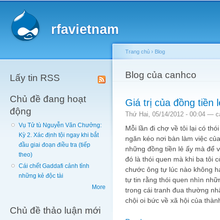
Main menu
Sk
ma
rfavietnam
co
Trang chủ
›
Blog
You are here
Blog của canhco
Lấy tin RSS
Chủ đề đang hoạt
Giá trị của đồng tiền l
động
Thứ Hai, 05/14/2012 - 00:04 —
c
Vụ Tử tù Nguyễn Văn Chưởng:
Mỗi lần đi chợ về tôi lại có th
Kỳ 2. Xác định tội ngay khi bắt
ngăn kéo nơi bàn làm việc của
đầu giai đoạn điều tra (tiếp
những đồng tiền lẻ ấy mà để 
theo)
đó là thói quen mà khi ba tôi 
Cái chết Gaddafi cảnh tỉnh
chước ông tự lúc nào không h
những kẻ độc tài
tự tin rằng thói quen nhìn nhữn
More
trong cái tranh đua thường nh
chội oi bức về xã hội của thàn
Chủ đề thảo luận mới