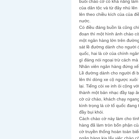
buổi chào cờ có khả năng làm 
của dân tộc và từ đây nhú lên 
lên theo chiều kích của của đi
nước.
Có điều đáng buồn là cũng chí
đoạn thì một hình ảnh chào cờ
một ngân hàng lớn trên đườn
sát lề đường dành cho người đi
quốc, hai là cờ của chính ngâ
gì đáng nói ngoại trừ cách mà
Nhân viên ngân hàng đứng xế
Lề đường dành cho người đi bộ
lên thì dòng xe cộ ngược xuô
lại. Tiếng còi xe inh ỏi cộng 
thành một bản nhạc đầy tạp 
cờ cứ chào, khách chạy ngang 
kình trọng lá cờ tổ quốc đang
đầy bụi khói.
Cách chào cờ này làm cho tín
hàng đã làm tròn bổn phận củ
cờ truyền thống hoàn toàn biế
ngân hàng kia lấy việc chào 