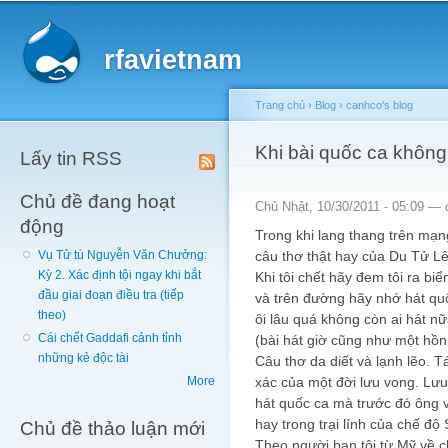
Main menu
Sk
ma
rfavietnam
co
Trang chủ
›
Blog
›
canhco's blog
You are here
Khi bài quốc ca không
Lấy tin RSS
Chủ đề đang hoạt
Chủ Nhật, 10/30/2011 - 05:09 —
động
Trong khi lang thang trên mạn
câu thơ thật hay của Du Tử Lê
Vụ Tử tù Nguyễn Văn Chưởng:
Kỳ 2. Xác định tội ngay khi bắt
Khi tôi chết hãy đem tôi ra biể
đầu giai đoạn điều tra (tiếp
và trên đường hãy nhớ hát qu
theo)
ôi lâu quá không còn ai hát n
Cái chết Gaddafi cảnh tỉnh
(bài hát giờ cũng như một hồ
những kẻ độc tài
Câu thơ da diết và lạnh lẽo. T
xác của một đời lưu vong. Lưu
More
hát quốc ca mà trước đó ông v
hay trong trại lính của chế độ
Chủ đề thảo luận mới
Theo người bạn tôi từ Mỹ về c