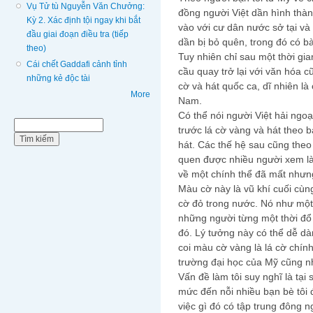
Vụ Tử tù Nguyễn Văn Chưởng:
đồng người Việt dần hình thành
Kỳ 2. Xác định tội ngay khi bắt
vào với cư dân nước sở tại và
đầu giai đoạn điều tra (tiếp
dần bị bỏ quên, trong đó có b
theo)
Tuy nhiên chỉ sau một thời gi
Cái chết Gaddafi cảnh tỉnh
cầu quay trở lại với văn hóa c
những kẻ độc tài
cờ và hát quốc ca, dĩ nhiên l
More
Nam.
Có thể nói người Việt hải ngo
Biểu mẫu tìm kiếm
Tìm kiếm
trước lá cờ vàng và hát theo 
hát. Các thế hệ sau cũng theo
quen được nhiều người xem l
về một chính thể đã mất nhưn
Màu cờ này là vũ khí cuối cù
cờ đỏ trong nước. Nó như một
những người từng một thời đổ
đó. Lý tưởng này có thể dễ d
coi màu cờ vàng là lá cờ chín
trường đại học của Mỹ cũng nh
Vấn đề làm tôi suy nghĩ là tại
mức đến nỗi nhiều bạn bè tôi đ
việc gì đó có tập trung đông ng