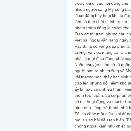
trước khi đi vào nội dung chí
nhiều người sang Mỹ công tác 
lá cờ đã bị hủy hoại khi nó 
làm có tính chất chính trị. Lá
nhằm tránh tiếng là có lợi cho
Treo cờ thì treo, những câu c
Việt hải ngoại vẫn hàng ngày 
Vậy thì lá cờ vàng đâu phải l
tưởng, và việc mang cờ ra ch
phải là một điều đáng phải su
Nhân chuyện chào cờ tổ quốc
người bạn ra phi trường về Mỹ
vài trường học, thấy học sinh
trào lên những nỗi niềm khó t
ấy là máu của nhiều thành viên
thêm tươi thắm. Lá cờ phần p
có dịp hoạt động và mọi tư tư
hình như cũng trở thành nhỏ b
Tôi tin chắc một điều, khi đứ
mọi sự sợ hãi đều tan biến. 
chống ngoại xâm như chiếc gi