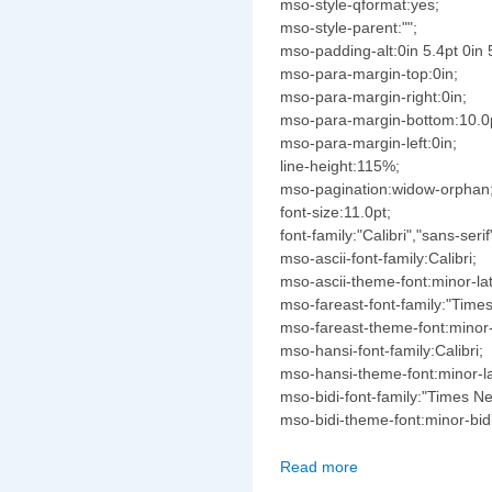
mso-style-qformat:yes;
mso-style-parent:"";
mso-padding-alt:0in 5.4pt 0in 
mso-para-margin-top:0in;
mso-para-margin-right:0in;
mso-para-margin-bottom:10.0
mso-para-margin-left:0in;
line-height:115%;
mso-pagination:widow-orphan
font-size:11.0pt;
font-family:"Calibri","sans-serif
mso-ascii-font-family:Calibri;
mso-ascii-theme-font:minor-lat
mso-fareast-font-family:"Tim
mso-fareast-theme-font:minor-
mso-hansi-font-family:Calibri;
mso-hansi-theme-font:minor-la
mso-bidi-font-family:"Times 
mso-bidi-theme-font:minor-bidi
Read more
about Tình Ca Mùa Xu