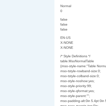
Normal
0
false
false
false
EN-US
X-NONE
X-NONE
/* Style Definitions */
table.MsoNormalTable
{mso-style-name:"Table Norma
mso-tstyle-rowband-size:0;
mso-tstyle-colband-size:0;
mso-style-noshow:yes;
mso-style-priority:99;
mso-style-qformat:yes;
mso-style-parent:"";
mso-padding-alt:0in 5.4pt 0in 
mso-para-margin-top:0in;