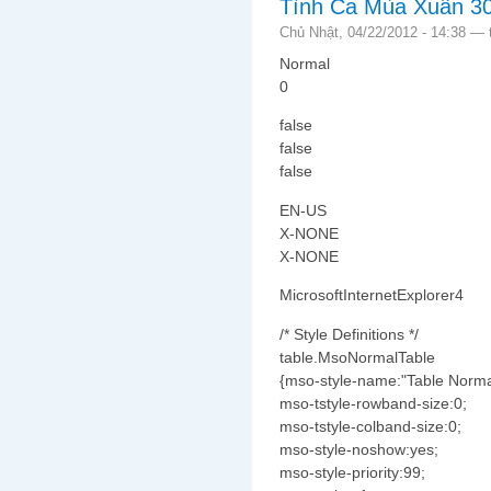
Tình Ca Mùa Xuân 3
Chủ Nhật, 04/22/2012 - 14:38 —
Normal
0
false
false
false
EN-US
X-NONE
X-NONE
MicrosoftInternetExplorer4
/* Style Definitions */
table.MsoNormalTable
{mso-style-name:"Table Norma
mso-tstyle-rowband-size:0;
mso-tstyle-colband-size:0;
mso-style-noshow:yes;
mso-style-priority:99;