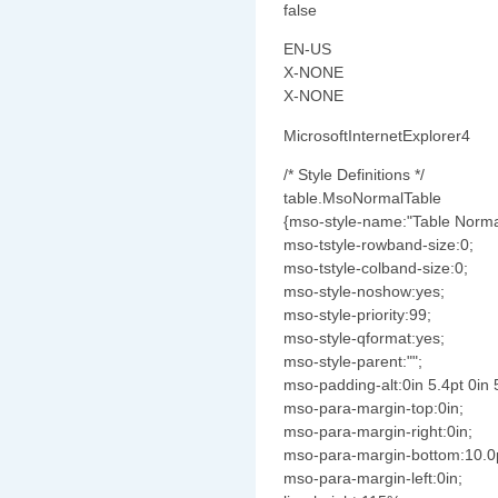
false
EN-US
X-NONE
X-NONE
MicrosoftInternetExplorer4
/* Style Definitions */
table.MsoNormalTable
{mso-style-name:"Table Norma
mso-tstyle-rowband-size:0;
mso-tstyle-colband-size:0;
mso-style-noshow:yes;
mso-style-priority:99;
mso-style-qformat:yes;
mso-style-parent:"";
mso-padding-alt:0in 5.4pt 0in 
mso-para-margin-top:0in;
mso-para-margin-right:0in;
mso-para-margin-bottom:10.0
mso-para-margin-left:0in;