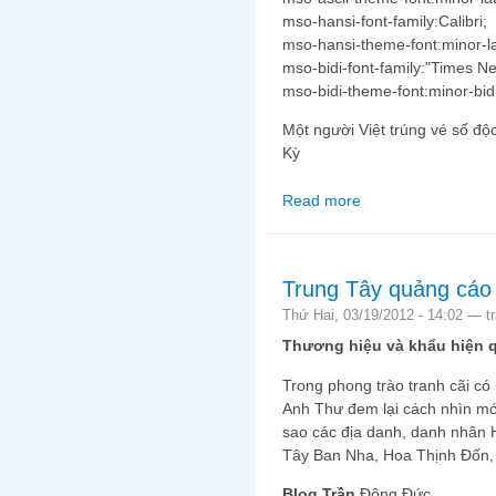
mso-hansi-font-family:Calibri;
mso-hansi-theme-font:minor-la
mso-bidi-font-family:"Times 
mso-bidi-theme-font:minor-bidi
Một người Việt trúng vé số độc 
Kỳ
Read more
about Quốc tịch Việt N
đô tại Hoa Kỳ
Trung Tây quảng cáo
Thứ Hai, 03/19/2012 - 14:02 —
t
Thương hiệu và khẩu hiện 
Trong phong trào tranh cãi có
Anh Thư đem lại cách nhìn mới
sao các địa danh, danh nhân 
Tây Ban Nha, Hoa Thịnh Đốn, 
Blog Trần
Đông Đức