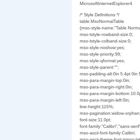
MicrosoftInternetExplorer4
/* Style Definitions */
table.MsoNormalTable
{mso-style-name:"Table Norma
mso-tstyle-rowband-size:0;
mso-tstyle-colband-size:0;
mso-style-noshow:yes;
mso-style-priority:99;
mso-style-qformat:yes;
mso-style-parent:"";
mso-padding-alt:0in 5.4pt 0in 
mso-para-margin-top:0in;
mso-para-margin-right:0in;
mso-para-margin-bottom:10.0
mso-para-margin-left:0in;
line-height:115%;
mso-pagination:widow-orphan
font-size:11.0pt;
font-family:"Calibri","sans-serif
mso-ascii-font-family:Calibri;
mso-ascii-theme-font:minor-lat