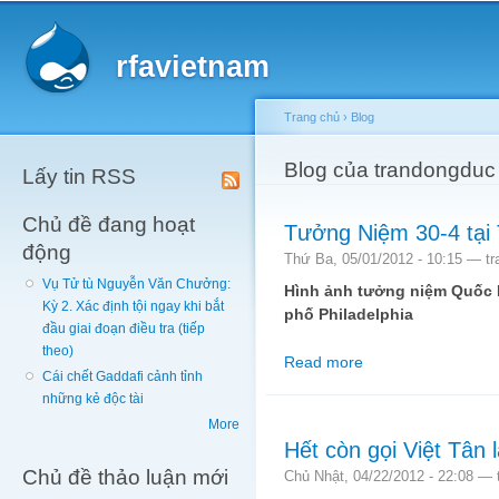
Main menu
Sk
ma
rfavietnam
co
Trang chủ
›
Blog
You are here
Blog của trandongduc
Lấy tin RSS
Chủ đề đang hoạt
Tưởng Niệm 30-4 tại 
động
Thứ Ba, 05/01/2012 - 10:15 —
t
Vụ Tử tù Nguyễn Văn Chưởng:
Hình ảnh tưởng niệm Quốc H
Kỳ 2. Xác định tội ngay khi bắt
phố Philadelphia
đầu giai đoạn điều tra (tiếp
theo)
Read more
about Tưởng Niệm 30-4
Cái chết Gaddafi cảnh tỉnh
những kẻ độc tài
More
Hết còn gọi Việt Tân 
Chủ đề thảo luận mới
Chủ Nhật, 04/22/2012 - 22:08 —