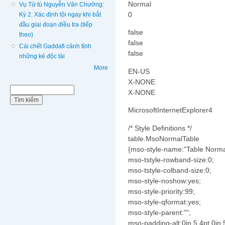
Normal
Vụ Tử tù Nguyễn Văn Chưởng:
0
Kỳ 2. Xác định tội ngay khi bắt
đầu giai đoạn điều tra (tiếp
false
theo)
false
Cái chết Gaddafi cảnh tỉnh
false
những kẻ độc tài
More
EN-US
X-NONE
Biểu mẫu tìm kiếm
Tìm kiếm
X-NONE
MicrosoftInternetExplorer4
/* Style Definitions */
table.MsoNormalTable
{mso-style-name:"Table Norma
mso-tstyle-rowband-size:0;
mso-tstyle-colband-size:0;
mso-style-noshow:yes;
mso-style-priority:99;
mso-style-qformat:yes;
mso-style-parent:"";
mso-padding-alt:0in 5.4pt 0in 