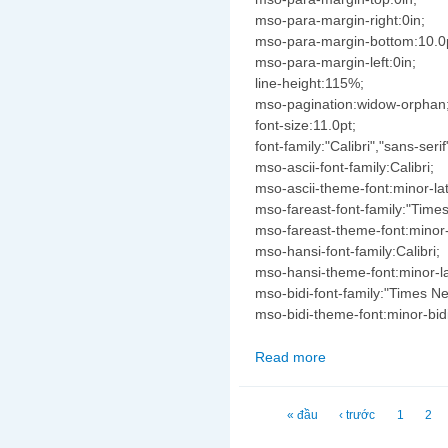
mso-para-margin-right:0in;
mso-para-margin-bottom:10.0
mso-para-margin-left:0in;
line-height:115%;
mso-pagination:widow-orphan
font-size:11.0pt;
font-family:"Calibri","sans-serif
mso-ascii-font-family:Calibri;
mso-ascii-theme-font:minor-lat
mso-fareast-font-family:"Tim
mso-fareast-theme-font:minor-
mso-hansi-font-family:Calibri;
mso-hansi-theme-font:minor-la
mso-bidi-font-family:"Times 
mso-bidi-theme-font:minor-bidi
Read more
about Trần Đông Đức
Trang
« đầu
‹ trước
1
2