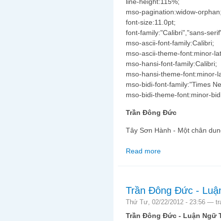
line-height:115%;
mso-pagination:widow-orphan
font-size:11.0pt;
font-family:"Calibri","sans-serif
mso-ascii-font-family:Calibri;
mso-ascii-theme-font:minor-lat
mso-hansi-font-family:Calibri;
mso-hansi-theme-font:minor-la
mso-bidi-font-family:"Times 
mso-bidi-theme-font:minor-bidi
Trần Đông Đức
Tây Sơn Hành - Một chân dun
Read more
about Tây Sơn Hành -
Trần Đông Đức - Lu
Thứ Tư, 02/22/2012 - 23:56 —
t
Trần Đông Đức - Luận Ngữ 