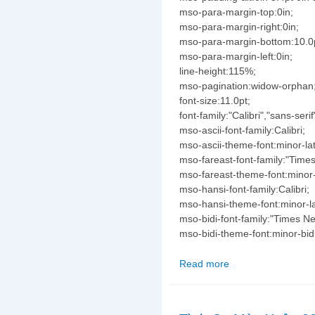
mso-para-margin-top:0in;
mso-para-margin-right:0in;
mso-para-margin-bottom:10.0
mso-para-margin-left:0in;
line-height:115%;
mso-pagination:widow-orphan
font-size:11.0pt;
font-family:"Calibri","sans-serif
mso-ascii-font-family:Calibri;
mso-ascii-theme-font:minor-lat
mso-fareast-font-family:"Tim
mso-fareast-theme-font:minor-
mso-hansi-font-family:Calibri;
mso-hansi-theme-font:minor-la
mso-bidi-font-family:"Times 
mso-bidi-theme-font:minor-bidi
Read more
about Hết còn gọi Việ