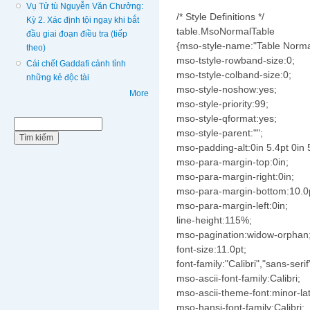
Vụ Tử tù Nguyễn Văn Chưởng:
/* Style Definitions */
Kỳ 2. Xác định tội ngay khi bắt
table.MsoNormalTable
đầu giai đoạn điều tra (tiếp
{mso-style-name:"Table Norma
theo)
mso-tstyle-rowband-size:0;
Cái chết Gaddafi cảnh tỉnh
mso-tstyle-colband-size:0;
những kẻ độc tài
mso-style-noshow:yes;
More
mso-style-priority:99;
mso-style-qformat:yes;
Biểu mẫu tìm kiếm
Tìm kiếm
mso-style-parent:"";
mso-padding-alt:0in 5.4pt 0in 
mso-para-margin-top:0in;
mso-para-margin-right:0in;
mso-para-margin-bottom:10.0
mso-para-margin-left:0in;
line-height:115%;
mso-pagination:widow-orphan
font-size:11.0pt;
font-family:"Calibri","sans-serif
mso-ascii-font-family:Calibri;
mso-ascii-theme-font:minor-lat
mso-hansi-font-family:Calibri;