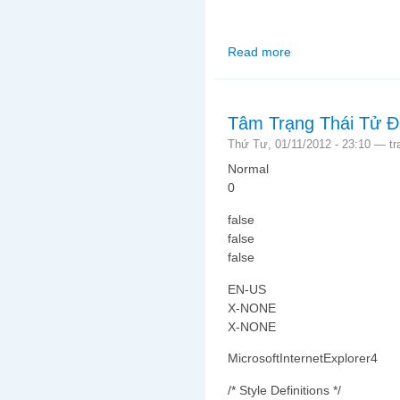
Read more
about Nhâm Thìn là n
Tâm Trạng Thái Tử Đ
Thứ Tư, 01/11/2012 - 23:10 —
t
Normal
0
false
false
false
EN-US
X-NONE
X-NONE
MicrosoftInternetExplorer4
/* Style Definitions */