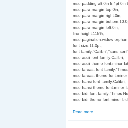
mso-padding-alt:0in 5.4pt 0in 
mso-para-margin-top:0in;
mso-para-margin-right:0in;
mso-para-margin-bottom:10.0
mso-para-margin-left:0in;
line-height:115%;
mso-pagination:widow-orphan
font-size:11.0pt;
font-family:"Calibri","sans-serif
mso-ascii-font-family:Calibri;
mso-ascii-theme-font:minor-lat
mso-fareast-font-family:"Tim
mso-fareast-theme-font:minor-
mso-hansi-font-family:Calibri;
mso-hansi-theme-font:minor-la
mso-bidi-font-family:"Times 
mso-bidi-theme-font:minor-bidi
Read more
about Cờ Đỏ Sáu Sao Đ