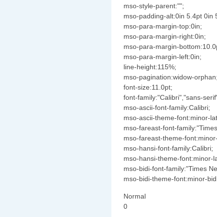
mso-style-parent:"";
mso-padding-alt:0in 5.4pt 0in 
mso-para-margin-top:0in;
mso-para-margin-right:0in;
mso-para-margin-bottom:10.0
mso-para-margin-left:0in;
line-height:115%;
mso-pagination:widow-orphan
font-size:11.0pt;
font-family:"Calibri","sans-serif
mso-ascii-font-family:Calibri;
mso-ascii-theme-font:minor-lat
mso-fareast-font-family:"Tim
mso-fareast-theme-font:minor-
mso-hansi-font-family:Calibri;
mso-hansi-theme-font:minor-la
mso-bidi-font-family:"Times 
mso-bidi-theme-font:minor-bidi
Normal
0