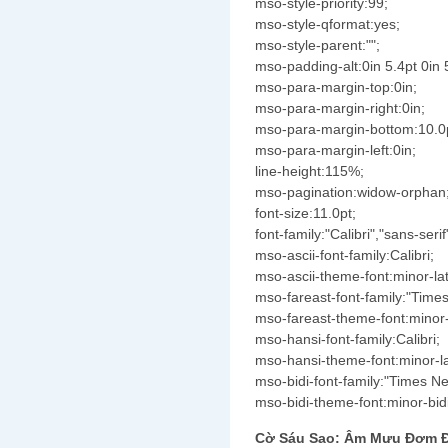
mso-style-priority:99;
mso-style-qformat:yes;
mso-style-parent:"";
mso-padding-alt:0in 5.4pt 0in 
mso-para-margin-top:0in;
mso-para-margin-right:0in;
mso-para-margin-bottom:10.0
mso-para-margin-left:0in;
line-height:115%;
mso-pagination:widow-orphan
font-size:11.0pt;
font-family:"Calibri","sans-serif
mso-ascii-font-family:Calibri;
mso-ascii-theme-font:minor-lat
mso-fareast-font-family:"Tim
mso-fareast-theme-font:minor-
mso-hansi-font-family:Calibri;
mso-hansi-theme-font:minor-la
mso-bidi-font-family:"Times 
mso-bidi-theme-font:minor-bidi
Cờ Sáu Sao: Âm Mưu Đơm Đ