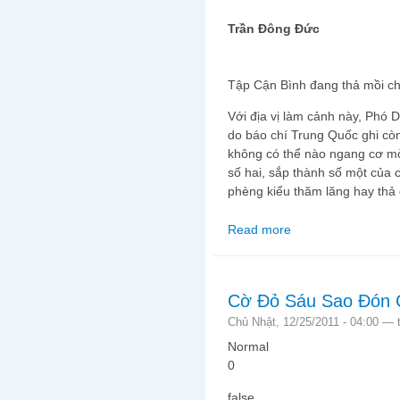
Trần Đông Đức
Tập Cận Bình đang thả mồi cho
Với địa vị làm cảnh này, Phó 
do báo chí Trung Quốc ghi cò
không có thể nào ngang cơ m
số hai, sắp thành số một của
phèng kiểu thăm lăng hay thả
Read more
about Cờ Sáu Sao: Â
Cờ Đỏ Sáu Sao Đón Ch
Chủ Nhật, 12/25/2011 - 04:00 —
Normal
0
false