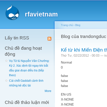
Main menu
Sk
ma
rfavietnam
co
Trang chủ
›
Blog
You are here
Blog của trandongduc
Lấy tin RSS
Chủ đề đang hoạt
Kể từ khi Miến Điện t
động
Thứ Tư, 02/22/2012 - 00:03 —
t
Vụ Tử tù Nguyễn Văn Chưởng:
Normal
Kỳ 2. Xác định tội ngay khi bắt
0
đầu giai đoạn điều tra (tiếp
theo)
false
false
Cái chết Gaddafi cảnh tỉnh
false
những kẻ độc tài
More
EN-US
X-NONE
Chủ đề thảo luận mới
X-NONE