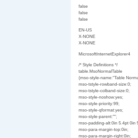
false
false
false
EN-US
X-NONE
X-NONE
MicrosoftInternetExplorer4
/* Style Definitions */
table.MsoNormalTable
{mso-style-name:"Table Norma
mso-tstyle-rowband-size:0;
mso-tstyle-colband-size:0;
mso-style-noshow:yes;
mso-style-priority:99;
mso-style-qformat:yes;
mso-style-parent:"";
mso-padding-alt:0in 5.4pt 0in 
mso-para-margin-top:0in;
mso-para-margin-right:0in;