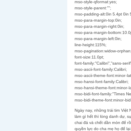
mso-style-qformat:yes;
mso-style-parent:"";
mso-padding-alt:0in 5.4pt 0in 
mso-para-margin-top:0in;
mso-para-margin-right:0in;
mso-para-margin-bottom:10.0
mso-para-margin-left:0in;
line-height:115%;
mso-pagination:widow-orphan
font-size:11.0pt;
font-family:"Calibri","sans-serif
mso-ascii-font-family:Calibri;
mso-ascii-theme-font:minor-lat
mso-hansi-font-family:Calibri;
mso-hansi-theme-font:minor-la
mso-bidi-font-family:"Times 
mso-bidi-theme-font:minor-bidi
Ngày nay, những trái tim Việt 
làm gì hết thì lòng danh dự, s
chai đá và chết dần mòn để rồi
quyền lực do cha mẹ họ để lại