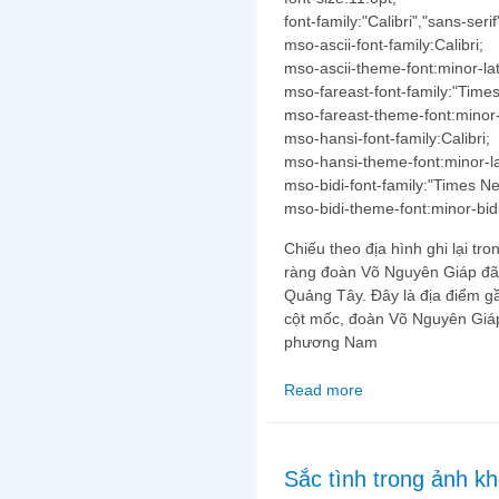
font-family:"Calibri","sans-serif
mso-ascii-font-family:Calibri;
mso-ascii-theme-font:minor-lat
mso-fareast-font-family:"Tim
mso-fareast-theme-font:minor-
mso-hansi-font-family:Calibri;
mso-hansi-theme-font:minor-la
mso-bidi-font-family:"Times 
mso-bidi-theme-font:minor-bidi
Chiếu theo địa hình ghi lại tr
ràng đoàn Võ Nguyên Giáp đã 
Quảng Tây. Đây là địa điểm gần
cột mốc, đoàn Võ Nguyên Giáp
phương Nam
Read more
about Hang Pắc Bó c
Sắc tình trong ảnh kh