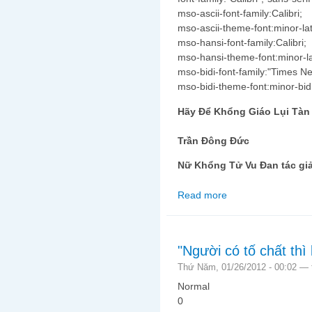
mso-ascii-font-family:Calibri;
mso-ascii-theme-font:minor-lat
mso-hansi-font-family:Calibri;
mso-hansi-theme-font:minor-la
mso-bidi-font-family:"Times 
mso-bidi-theme-font:minor-bidi
Hãy Để Khổng Giáo Lụi Tàn
Trần Đông Đức
Nữ Khổng Tử Vu Đan tác gi
Read more
about Hãy để Khổng Gi
"Người có tố chất thì
Thứ Năm, 01/26/2012 - 00:02 —
Normal
0