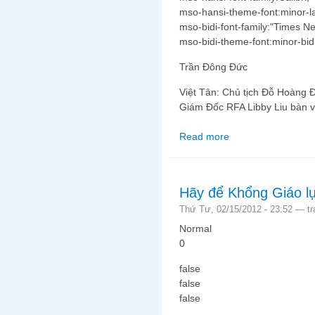
mso-hansi-theme-font:minor-la
mso-bidi-font-family:"Times 
mso-bidi-theme-font:minor-bidi
Trần Đông Đức
Việt Tân: Chủ tịch Đỗ Hoàng Đ
Giám Đốc RFA Libby Liu bàn v
Read more
about Kể từ khi Miến Đ
Hãy để Khổng Giáo lụ
Thứ Tư, 02/15/2012 - 23:52 —
t
Normal
0
false
false
false