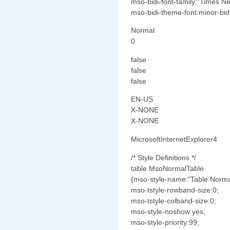
mso-bidi-font-family:"Times 
mso-bidi-theme-font:minor-bidi
Normal
0
false
false
false
EN-US
X-NONE
X-NONE
MicrosoftInternetExplorer4
/* Style Definitions */
table.MsoNormalTable
{mso-style-name:"Table Norma
mso-tstyle-rowband-size:0;
mso-tstyle-colband-size:0;
mso-style-noshow:yes;
mso-style-priority:99;