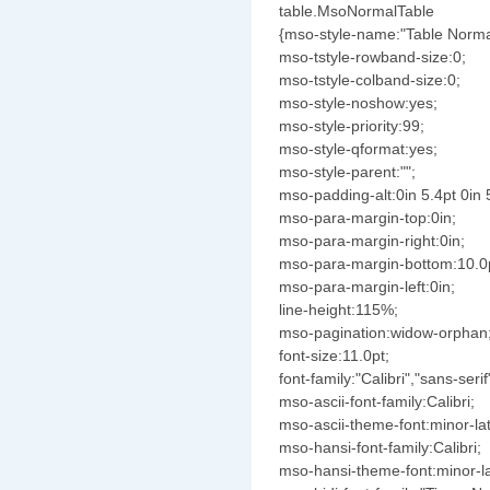
table.MsoNormalTable
{mso-style-name:"Table Norma
mso-tstyle-rowband-size:0;
mso-tstyle-colband-size:0;
mso-style-noshow:yes;
mso-style-priority:99;
mso-style-qformat:yes;
mso-style-parent:"";
mso-padding-alt:0in 5.4pt 0in 
mso-para-margin-top:0in;
mso-para-margin-right:0in;
mso-para-margin-bottom:10.0
mso-para-margin-left:0in;
line-height:115%;
mso-pagination:widow-orphan
font-size:11.0pt;
font-family:"Calibri","sans-serif
mso-ascii-font-family:Calibri;
mso-ascii-theme-font:minor-lat
mso-hansi-font-family:Calibri;
mso-hansi-theme-font:minor-la