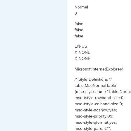
Normal
0
false
false
false
EN-US
X-NONE
X-NONE
MicrosoftInternetExplorer4
/* Style Definitions */
table.MsoNormalTable
{mso-style-name:"Table Norma
mso-tstyle-rowband-size:0;
mso-tstyle-colband-size:0;
mso-style-noshow:yes;
mso-style-priority:99;
mso-style-qformat:yes;
mso-style-parent:"";