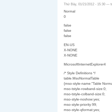
Thứ Bảy, 01/21/2012 - 15:30 —
Normal
0
false
false
false
EN-US
X-NONE
X-NONE
MicrosoftInternetExplorer4
/* Style Definitions */
table.MsoNormalTable
{mso-style-name:"Table Norma
mso-tstyle-rowband-size:0;
mso-tstyle-colband-size:0;
mso-style-noshow:yes;
mso-style-priority:99;
mso-style-qformat:yes;