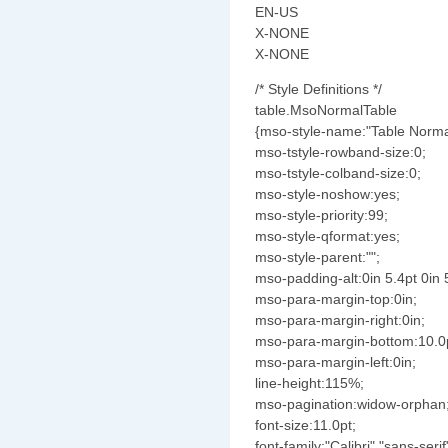
EN-US
X-NONE
X-NONE
/* Style Definitions */
table.MsoNormalTable
{mso-style-name:"Table Norma
mso-tstyle-rowband-size:0;
mso-tstyle-colband-size:0;
mso-style-noshow:yes;
mso-style-priority:99;
mso-style-qformat:yes;
mso-style-parent:"";
mso-padding-alt:0in 5.4pt 0in 
mso-para-margin-top:0in;
mso-para-margin-right:0in;
mso-para-margin-bottom:10.0
mso-para-margin-left:0in;
line-height:115%;
mso-pagination:widow-orphan
font-size:11.0pt;
font-family:"Calibri","sans-serif