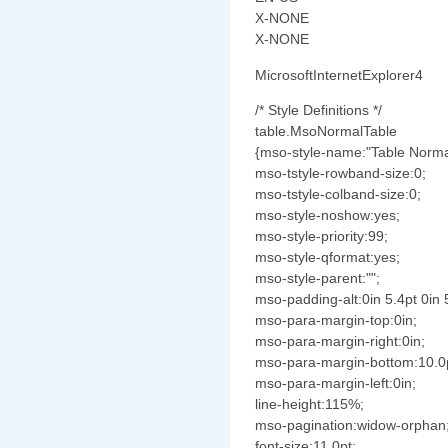
X-NONE
X-NONE
MicrosoftInternetExplorer4
/* Style Definitions */
table.MsoNormalTable
{mso-style-name:"Table Norma
mso-tstyle-rowband-size:0;
mso-tstyle-colband-size:0;
mso-style-noshow:yes;
mso-style-priority:99;
mso-style-qformat:yes;
mso-style-parent:"";
mso-padding-alt:0in 5.4pt 0in 
mso-para-margin-top:0in;
mso-para-margin-right:0in;
mso-para-margin-bottom:10.0
mso-para-margin-left:0in;
line-height:115%;
mso-pagination:widow-orphan
font-size:11.0pt;