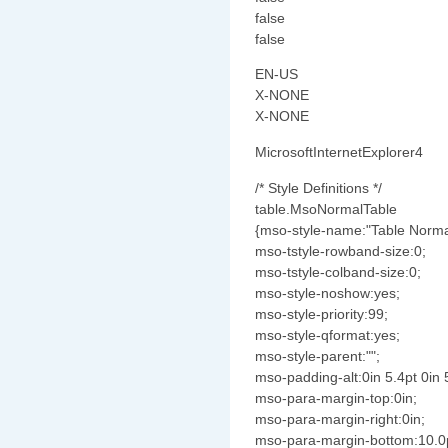
false
false
EN-US
X-NONE
X-NONE
MicrosoftInternetExplorer4
/* Style Definitions */
table.MsoNormalTable
{mso-style-name:"Table Norma
mso-tstyle-rowband-size:0;
mso-tstyle-colband-size:0;
mso-style-noshow:yes;
mso-style-priority:99;
mso-style-qformat:yes;
mso-style-parent:"";
mso-padding-alt:0in 5.4pt 0in 
mso-para-margin-top:0in;
mso-para-margin-right:0in;
mso-para-margin-bottom:10.0