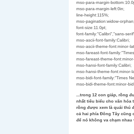
mso-para-margin-bottom:10.0
mso-para-margin-left:0in;
line-height:115%;
mso-pagination:widow-orphan
font-size:11.0pt;
font-family:"Calibri","sans-serif
mso-ascii-font-family:Calibri;
mso-ascii-theme-font:minor-lat
mso-fareast-font-family:"Tim
mso-fareast-theme-font:minor-
mso-hansi-font-family:Calibri;
mso-hansi-theme-font:minor-la
mso-bidi-font-family:"Times 
mso-bidi-theme-font:minor-bidi
...trong 12 con giáp, rồng đ
nhất tiêu biểu cho văn hóa
rồng được xem là quái thú 
cả hai phía Đông Tây cũng 
để nó không va chạm nhau 