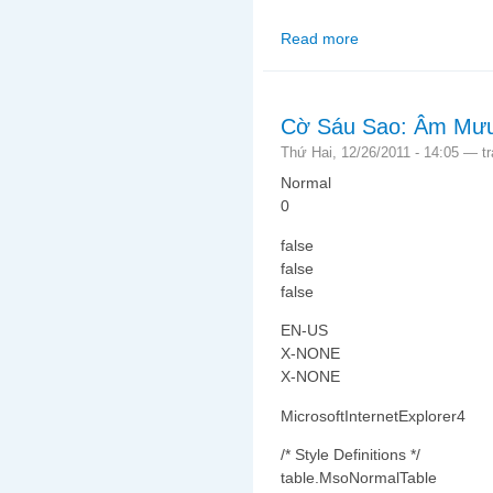
Read more
about Tâm Trạng Thái
Cờ Sáu Sao: Âm Mưu
Thứ Hai, 12/26/2011 - 14:05 —
t
Normal
0
false
false
false
EN-US
X-NONE
X-NONE
MicrosoftInternetExplorer4
/* Style Definitions */
table.MsoNormalTable