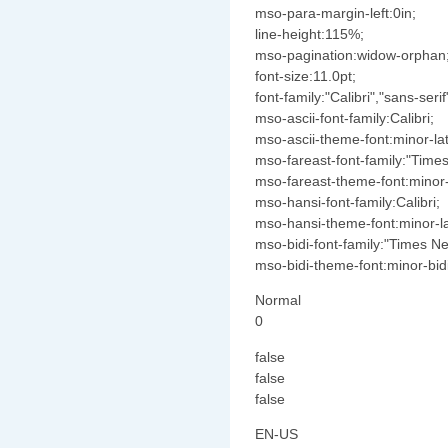
mso-para-margin-left:0in;
line-height:115%;
mso-pagination:widow-orphan
font-size:11.0pt;
font-family:"Calibri","sans-serif
mso-ascii-font-family:Calibri;
mso-ascii-theme-font:minor-lat
mso-fareast-font-family:"Tim
mso-fareast-theme-font:minor-
mso-hansi-font-family:Calibri;
mso-hansi-theme-font:minor-la
mso-bidi-font-family:"Times 
mso-bidi-theme-font:minor-bidi
Normal
0
false
false
false
EN-US