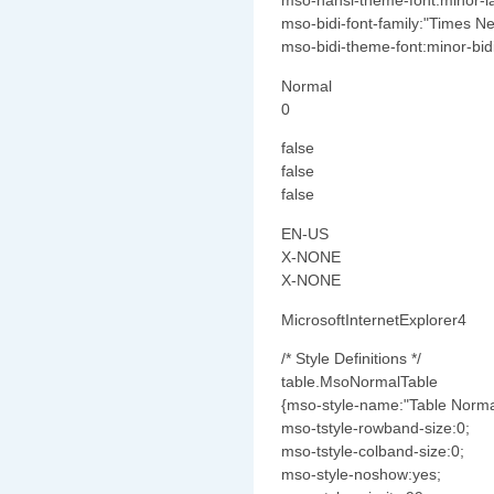
mso-hansi-theme-font:minor-la
mso-bidi-font-family:"Times 
mso-bidi-theme-font:minor-bidi
Normal
0
false
false
false
EN-US
X-NONE
X-NONE
MicrosoftInternetExplorer4
/* Style Definitions */
table.MsoNormalTable
{mso-style-name:"Table Norma
mso-tstyle-rowband-size:0;
mso-tstyle-colband-size:0;
mso-style-noshow:yes;