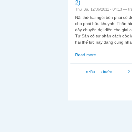
2)
Thứ Ba, 12/06/2011 - 04:13 —
tr
Nãi thứ hai ngồi bên phải có 
cho phái hữu khuynh. Thân hìn
dây chuyền đại diện cho giai
Tư Sản có sự phân cách độc l
hai thế lực này đang cùng nha
Read more
about Sắc tình trong ả
Trang
« đầu
‹ trước
…
2