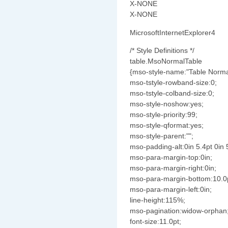
X-NONE
X-NONE
MicrosoftInternetExplorer4
/* Style Definitions */
table.MsoNormalTable
{mso-style-name:"Table Norma
mso-tstyle-rowband-size:0;
mso-tstyle-colband-size:0;
mso-style-noshow:yes;
mso-style-priority:99;
mso-style-qformat:yes;
mso-style-parent:"";
mso-padding-alt:0in 5.4pt 0in 
mso-para-margin-top:0in;
mso-para-margin-right:0in;
mso-para-margin-bottom:10.0
mso-para-margin-left:0in;
line-height:115%;
mso-pagination:widow-orphan
font-size:11.0pt;