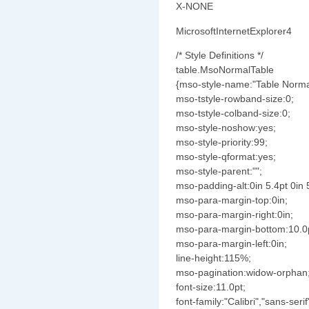
X-NONE
MicrosoftInternetExplorer4
/* Style Definitions */
table.MsoNormalTable
{mso-style-name:"Table Norma
mso-tstyle-rowband-size:0;
mso-tstyle-colband-size:0;
mso-style-noshow:yes;
mso-style-priority:99;
mso-style-qformat:yes;
mso-style-parent:"";
mso-padding-alt:0in 5.4pt 0in 
mso-para-margin-top:0in;
mso-para-margin-right:0in;
mso-para-margin-bottom:10.0
mso-para-margin-left:0in;
line-height:115%;
mso-pagination:widow-orphan
font-size:11.0pt;
font-family:"Calibri","sans-serif