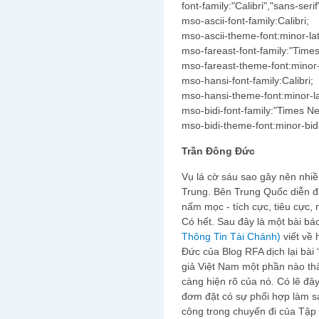
font-family:"Calibri","sans-serif
mso-ascii-font-family:Calibri;
mso-ascii-theme-font:minor-lat
mso-fareast-font-family:"Tim
mso-fareast-theme-font:minor-
mso-hansi-font-family:Calibri;
mso-hansi-theme-font:minor-la
mso-bidi-font-family:"Times 
mso-bidi-theme-font:minor-bidi
Trần Đông Đức
Vụ lá cờ sáu sao gây nên nhiề
Trung. Bên Trung Quốc diễn 
nấm mọc - tích cực, tiêu cực, m
Có hết. Sau đây là một bài b
Thông Tin Tài Chánh)
viết về 
Đức của Blog RFA dịch 
giả Việt Nam một phần nào thấ
càng hiện rõ của nó. Có lẽ đ
đơm đặt có sự phối hợp làm sa
công trong chuyến đi của Tập