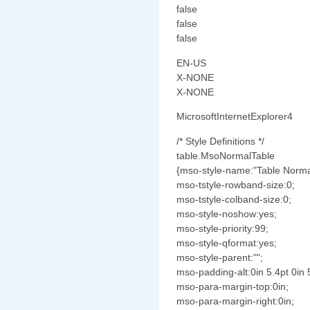
false
false
false
EN-US
X-NONE
X-NONE
MicrosoftInternetExplorer4
/* Style Definitions */
table.MsoNormalTable
{mso-style-name:"Table Norma
mso-tstyle-rowband-size:0;
mso-tstyle-colband-size:0;
mso-style-noshow:yes;
mso-style-priority:99;
mso-style-qformat:yes;
mso-style-parent:"";
mso-padding-alt:0in 5.4pt 0in 
mso-para-margin-top:0in;
mso-para-margin-right:0in;