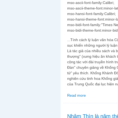
mso-ascii-font-family:Calibri;
mso-ascii-theme-font:minor-lat
mso-hansi-font-family:Calibri;
mso-hansi-theme-font:minor-la
mso-bidi-font-family:"Times 
mso-bidi-theme-font:minor-bidi
...Tính cách lý luận văn hóa C
sục khiến những người lý luậ
Là tác giả của nhiều sách và 
thượng" (xưng hiệu ăn khách tr
cộng tác với đài truyền hình 
Đàn" chuyên giảng về Khổng G
tử" yêu thích. Khổng Khánh Đô
nghiên cứu tinh hoa Khổng giáo
của Trung Quốc đại lục hiện n
Read more
about "Người có tố chấ
Nhâm Thìn là năm th