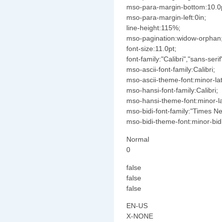
mso-para-margin-bottom:10.0
mso-para-margin-left:0in;
line-height:115%;
mso-pagination:widow-orphan
font-size:11.0pt;
font-family:"Calibri","sans-serif
mso-ascii-font-family:Calibri;
mso-ascii-theme-font:minor-lat
mso-hansi-font-family:Calibri;
mso-hansi-theme-font:minor-la
mso-bidi-font-family:"Times 
mso-bidi-theme-font:minor-bidi
Normal
0
false
false
false
EN-US
X-NONE