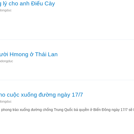
g lý cho anh Điếu Cày
ndongduc
òi công lý cho anh Điếu Cày
gười Hmong ở Thái Lan
ndongduc
iúp người Hmong ở Thái Lan
cho cuộc xuống đường ngày 17/7
ndongduc
là phong trào xuống đường chống Trung Quốc bá quyền ở Biển Đông ngày 17/7 sẽ 
cuối cho cuộc xuống đường ngày 17/7