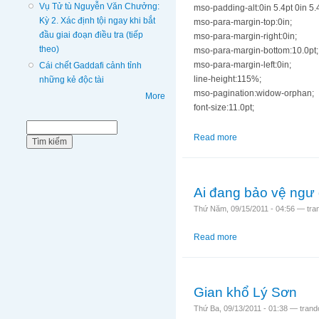
Vụ Tử tù Nguyễn Văn Chưởng:
mso-padding-alt:0in 5.4pt 0in 5.4
Kỳ 2. Xác định tội ngay khi bắt
mso-para-margin-top:0in;
đầu giai đoạn điều tra (tiếp
mso-para-margin-right:0in;
theo)
mso-para-margin-bottom:10.0pt;
mso-para-margin-left:0in;
Cái chết Gaddafi cảnh tỉnh
line-height:115%;
những kẻ độc tài
mso-pagination:widow-orphan;
More
font-size:11.0pt;
Biểu mẫu tìm kiếm
Tìm kiếm
Read more
about TNS Jim Webb: 
Ai đang bảo vệ ngư
Thứ Năm, 09/15/2011 - 04:56 —
tra
Read more
about Ai đang bảo v
Gian khổ Lý Sơn
Thứ Ba, 09/13/2011 - 01:38 —
tran