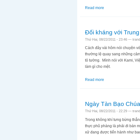
Read more
about Gian khổ Lý S
Đối kháng với Trung
Thứ Hai, 08/22/2011 - 23:46 —
tran
Cách đây vài hôm nói chuyện vớ
thường lệ quay sang những cảm 
tỏ tường. Mình nói với Kami, Vi
làm gì cho mệt.
Read more
about Đối kháng với
Ngày Tàn Bạo Chú
Thứ Hai, 08/22/2011 - 22:29 —
tran
Trong không khí tưng bừng thắng 
thực phũ phàng là phải đi bán m
xử đang được tiến hành như bao