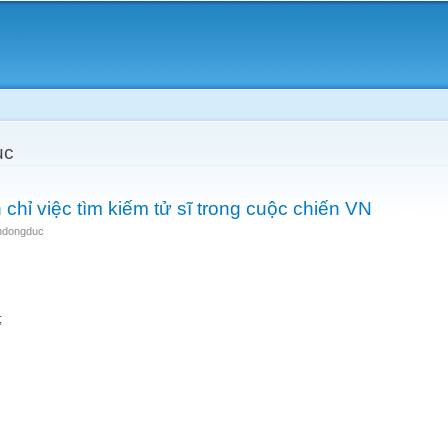
Skip to
main
content
uc
chỉ việc tìm kiếm tử sĩ trong cuộc chiến VN
ndongduc
;