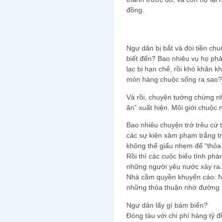
đồng.
Ngư dân bị bắt và đòi tiền ch
biết đến? Bao nhiêu vụ họ phải
lạc bị hạn chế, rồi khó khăn 
món hàng chuộc sống ra sao?
Và rồi, chuyện tưởng chừng nh
ăn” xuất hiện. Môi giới chuộc
Bao nhiêu chuyện trớ trêu cứ 
các sự kiện xâm phạm trắng tr
không thể giấu nhẹm để “thỏa t
Rồi thì các cuộc biểu tình ph
những người yêu nước xảy ra.
Nhà cầm quyền khuyến cáo: Nh
những thỏa thuận nhờ đường 
Ngư dân lấy gì bám biển?
Đóng tàu với chi phí hàng tỷ đ