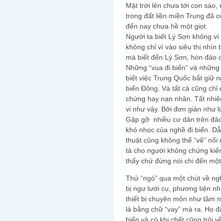
Mặt trời lên chưa tới con sào
trong đất liền miền Trung đã
đến nay chưa hề một giọt.
Người ta biết Lý Sơn không vì 
không chỉ vì vào siêu thị nhìn
mà biết đến Lý Sơn, hòn đảo 
Những “vua đi biển” và những
biết việc Trung Quốc bắt giữ 
biển Đông. Và tất cả cũng ch
chứng hay nạn nhân. Tất nhiên
vi như vậy. Bởi đơn giản như l
Gặp gỡ nhiều cư dân trên đả
khó nhọc của nghề đi biển
thuật cũng không thể “vẽ” nổi
tả cho người không chứng kiế
thấy chứ đừng nói chi đến một
Thử “ngó” qua một chút về ngh
bị ngư lưới cụ, phương tiện nh
thiết bị chuyên môn như tầm 
là bằng chữ “vay” mà ra. Họ đ
biển và có khi chết cũng trôi v