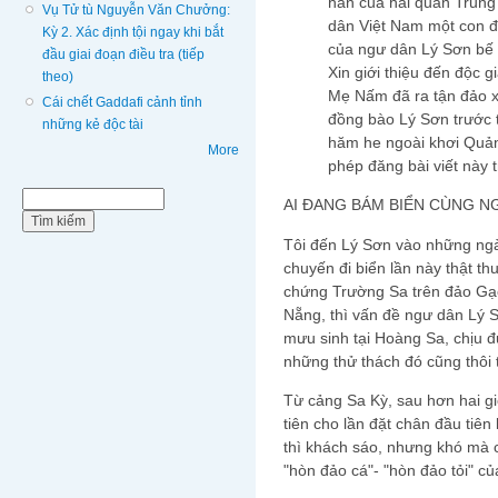
hãn của hải quân Trung
Vụ Tử tù Nguyễn Văn Chưởng:
dân Việt Nam một con đ
Kỳ 2. Xác định tội ngay khi bắt
của ngư dân Lý Sơn bế t
đầu giai đoạn điều tra (tiếp
Xin giới thiệu đến độc g
theo)
Mẹ Nấm đã ra tận đảo x
Cái chết Gaddafi cảnh tỉnh
đồng bào Lý Sơn trước 
những kẻ độc tài
hăm he ngoài khơi Quả
More
phép đăng bài viết này
Biểu mẫu tìm kiếm
Tìm kiếm
AI ĐANG BÁM BIỂN CÙNG 
Tôi đến Lý Sơn vào những ngày
chuyến đi biển lần này thật 
chứng Trường Sa trên đảo Gạc
Nẵng, thì vấn đề ngư dân Lý S
mưu sinh tại Hoàng Sa, chịu
những thử thách đó cũng thôi th
Từ cảng Sa Kỳ, sau hơn hai giờ
tiên cho lần đặt chân đầu tiên
thì khách sáo, nhưng khó mà cưỡ
"hòn đảo cá"- "hòn đảo tỏi" c