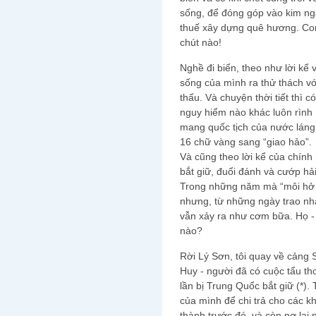
sống, để đóng góp vào kim ng
thuế xây dựng quê hương. Co
chút nào!
Nghề đi biển, theo như lời kể
sống của mình ra thử thách với
thấu. Và chuyện thời tiết thì 
nguy hiểm nào khác luôn rình 
mang quốc tịch của nước láng 
16 chữ vàng sang “giao hảo”.
Và cũng theo lời kể của chính
bắt giữ, đuổi đánh và cướp hả
Trong những năm mà “môi hở r
nhưng, từ những ngày trao nh
vẫn xảy ra như cơm bữa. Họ -
nào?
Rời Lý Sơn, tôi quay về cảng
Huy - người đã có cuộc tẩu t
lần bị Trung Quốc bắt giữ (*).
của mình để chi trả cho các kh
thành trước đó, và còn nợ la