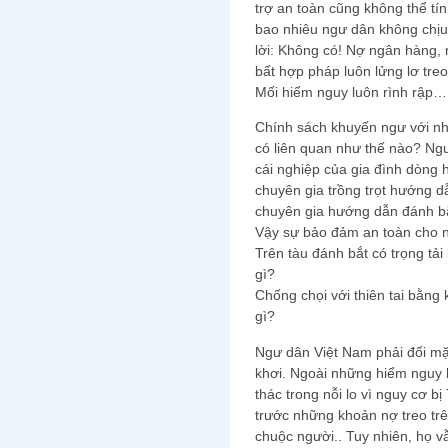
trợ an toàn cũng không thể tí
bao nhiêu ngư dân không chịu
lời: Không có! Nợ ngân hàng,
bất hợp pháp luôn lửng lơ treo
Mối hiểm nguy luôn rình rập…
Chính sách khuyến ngư với n
có liên quan như thế nào? Ngư
cái nghiệp của gia đình dòng 
chuyên gia trồng trọt hướng d
chuyên gia hướng dẫn đánh bắ
Vậy sự bảo đảm an toàn cho 
Trên tàu đánh bắt có trọng tải
gì?
Chống chọi với thiên tai bằng
gì?
Ngư dân Việt Nam phải đối mặt 
khơi. Ngoài những hiểm nguy bấ
thác trong nỗi lo vì nguy cơ bị
trước những khoản nợ treo trên
chuộc người.. Tuy nhiên, họ vâ