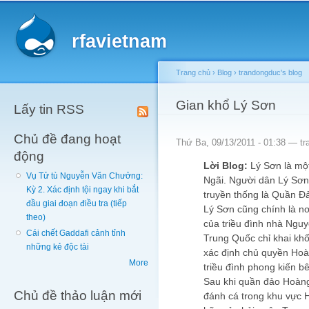
Main menu
Sk
ma
rfavietnam
co
Trang chủ
›
Blog
›
trandongduc's blog
You are here
Gian khổ Lý Sơn
Lấy tin RSS
Chủ đề đang hoạt
Thứ Ba, 09/13/2011 - 01:38 —
tr
động
Lời Blog:
Lý Sơn là mộ
Vụ Tử tù Nguyễn Văn Chưởng:
Ngãi. Người dân Lý Sơn
Kỳ 2. Xác định tội ngay khi bắt
truyền thống là Quần Đ
đầu giai đoạn điều tra (tiếp
Lý Sơn cũng chính là nơi
theo)
của triều đình nhà Ngu
Cái chết Gaddafi cảnh tỉnh
Trung Quốc chỉ khai k
những kẻ độc tài
xác định chủ quyền Hoàn
More
triều đình phong kiến b
Sau khi quần đảo Hoàng 
Chủ đề thảo luận mới
đánh cá trong khu vực 