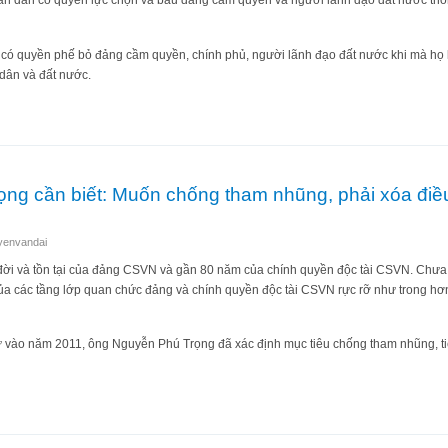
ân dân có quyền lực chọn và bầu đảng cầm quyền và người lãnh đạo đất nước thô
có quyền phế bỏ đảng cầm quyền, chính phủ, người lãnh đạo đất nước khi mà họ là
i dân và đất nước.
t Nam cần phải sửa để người dân tự do ứng cử và bầu cử chức Chủ tịch nước
ng cần biết: Muốn chống tham nhũng, phải xóa điề
yenvandai
 đời và tồn tại của đảng CSVN và gần 80 năm của chính quyền độc tài CSVN. Chưa
của các tầng lớp quan chức đảng và chính quyền độc tài CSVN rực rỡ như trong 
hư vào năm 2011, ông Nguyễn Phú Trọng đã xác định mục tiêu chống tham nhũng, ti
ú Trọng cần biết: Muốn chống tham nhũng, phải xóa điều 4 Hiến pháp!