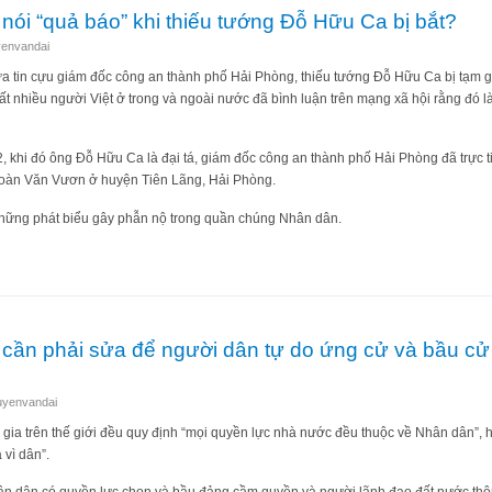
 nói “quả báo” khi thiếu tướng Đỗ Hữu Ca bị bắt?
envandai
ưa tin cựu giám đốc công an thành phố Hải Phòng, thiếu tướng Đỗ Hữu Ca bị tạm g
t nhiều người Việt ở trong và ngoài nước đã bình luận trên mạng xã hội rằng đó l
khi đó ông Đỗ Hữu Ca là đại tá, giám đốc công an thành phố Hải Phòng đã trực ti
 Đoàn Văn Vươn ở huyện Tiên Lãng, Hải Phòng.
hững phát biểu gây phẫn nộ trong quần chúng Nhân dân.
người nói “quả báo” khi thiếu tướng Đỗ Hữu Ca bị bắt?
 cần phải sửa để người dân tự do ứng cử và bầu c
uyenvandai
gia trên thế giới đều quy định “mọi quyền lực nhà nước đều thuộc về Nhân dân”, 
 vì dân”.