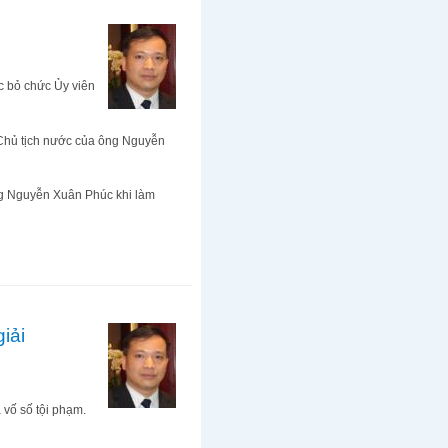
c bỏ chức Ủy viên
 Chủ tịch nước của ông Nguyễn
ng Nguyễn Xuân Phúc khi làm
iải
 vố số tội phạm.