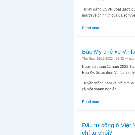
Từ khi đảng CSVN đoạt được quyề
người về chính trị của đa số tu
Read more
about Bộ Ngoại giao 
Báo Mỹ chê xe Vinfa
Thứ Sáu, 12/16/2022 - 09:32 —
ngu
Ngày 25 tháng 11 năm 2022, hãng
Hoa Kỳ. Số xe điện Vinfast nói tr
Truyền thông nắm vai trò cực kỳ
cả một doanh nghiệp.
Read more
about Báo Mỹ chê xe 
Đầu tư công ở Việt 
chí từ chối?