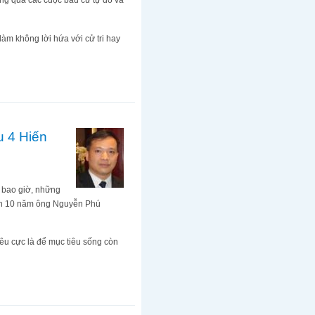
ng qua các cuộc bầu cử tự do và
m không lời hứa với cử tri hay
u 4 Hiến
 bao giờ, những
hơn 10 năm ông Nguyễn Phú
êu cực là để mục tiêu sống còn