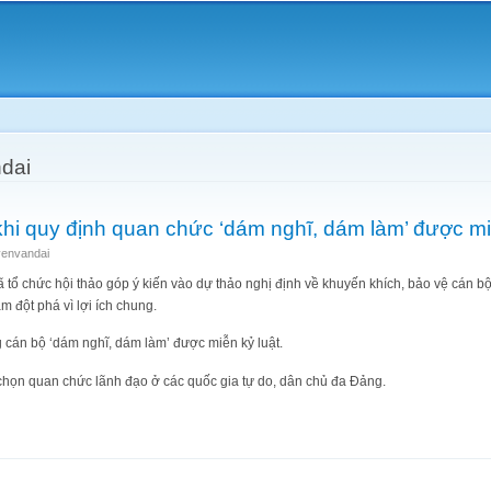
Skip to
main
content
dai
khi quy định quan chức ‘dám nghĩ, dám làm’ được mi
envandai
 tổ chức hội thảo góp ý kiến vào dự thảo nghị định về khuyến khích, bảo vệ cán b
 đột phá vì lợi ích chung.
 cán bộ ‘dám nghĩ, dám làm’ được miễn kỷ luật.
n chọn quan chức lãnh đạo ở các quốc gia tự do, dân chủ đa Đảng.
 sao khi quy định quan chức ‘dám nghĩ, dám làm’ được miễn kỷ luật?