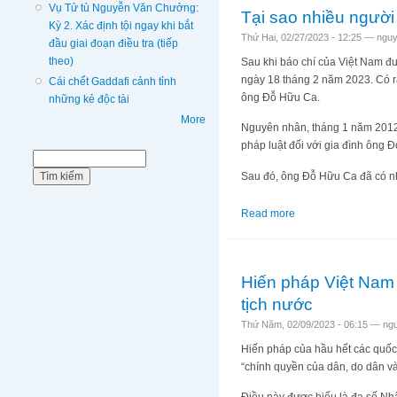
Vụ Tử tù Nguyễn Văn Chưởng:
Tại sao nhiều người
Kỳ 2. Xác định tội ngay khi bắt
Thứ Hai, 02/27/2023 - 12:25 —
nguy
đầu giai đoạn điều tra (tiếp
theo)
Sau khi báo chí của Việt Nam đ
ngày 18 tháng 2 năm 2023. Có rấ
Cái chết Gaddafi cảnh tỉnh
ông Đỗ Hữu Ca.
những kẻ độc tài
More
Nguyên nhân, tháng 1 năm 2012, 
pháp luật đối với gia đình ông
Biểu mẫu tìm kiếm
Tìm kiếm
Sau đó, ông Đỗ Hữu Ca đã có n
Read more
about Tại sao nhiều 
Hiến pháp Việt Nam
tịch nước
Thứ Năm, 02/09/2023 - 06:15 —
ng
Hiến pháp của hầu hết các quốc 
“chính quyền của dân, do dân và