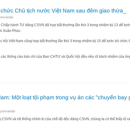
 chức Chủ tịch nước Việt Nam sau đêm giao thừa_
envandai
 Chấp hành TƯ đảng CSVN đã họp bất thường lần thứ 3 trong nhiệm kỳ 13 để tướ
ễn Xuân Phúc.
 hội Việt Nam cũng họp bất thường lần thứ 3 trong nhiệm kỳ 15 để tước bỏ chức
 các thông cáo báo chí của Ban CHTƯ và Quốc hội đều nêu rõ trách nhiệm của ô
ử viên chức Chủ tịch nước Việt Nam sau đêm giao thừa_
am: Một loạt tội phạm trong vụ án các "chuyến bay g
yenvandai
g CSVN và hệ thống chính trị của chế độ độc đảng CSVN, chúng ta có thể thấy lộ ra