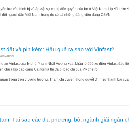
n lực về chính trị và áp đặt sự cai trị độc quyền của họ ở Việt Nam. Họ đã tước 
yệt đối người dân Việt Nam, trong đó có cả những đảng viên đảng CSVN.
Việt Nam: Một loạt tội phạm trong vụ án các "chuyến bay giải cứu"hạm?
st đắt và pin kém: Hậu quả ra sao với Vinfast?
yenvandai
 xe Vinfast của tỷ phú Phạm Nhật Vượng xuất khẩu lô 999 xe điện Vinfast đầu tiê
ên chưa kịp cập cảng California thì đã bị báo chí của Mỹ chê rồi.
 quan trọng trên thương trường. Thậm chí truyền thông quyết định sự thành bại c
Vinfast đắt và pin kém: Hậu quả ra sao với Vinfast?
Nam: Tại sao các địa phương, bộ, ngành giải ngân 