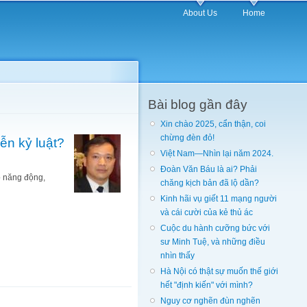
About Us
Home
Bài blog gần đây
Xin chào 2025, cẩn thận, coi
chừng đèn đỏ!
ễn kỷ luật?
Việt Nam—Nhìn lại năm 2024.
Đoàn Văn Báu là ai? Phải
ộ năng động,
chăng kịch bản đã lộ dần?
Kinh hãi vụ giết 11 mạng người
và cái cười của kẻ thủ ác
Cuộc du hành cưỡng bức với
sư Minh Tuệ, và những điều
nhìn thấy
Hà Nội có thật sự muốn thế giới
hết "định kiến" với mình?
Nguy cơ nghẽn đùn nghẽn