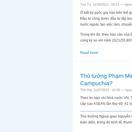
Thứ Tư, 11/30/2022 - 06:51 —
nguy
Ở bất kỳ quốc gia nào trên thế g
Đầu tư công được đầu tư tập trun
nước ngoài, tạo việc làm, chuyển
Trong khi đó, theo báo cáo của 
cùng kỳ so với năm 2021(55,80
Read more
about Đầu tư công ở 
Thủ tướng Phạm Min
Campuchia?
Thứ Hai, 11/07/2022 - 10:50 —
nguy
Theo tin báo chí Nhà nước VN,
cấp cao ASEAN lần thứ 40, 41 v
Thứ trưởng Ngoại giao Nguyễn 
toàn diện, trong đó kinh tế, thươ