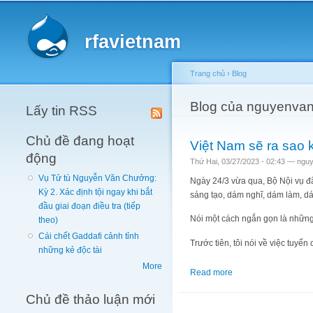
Main menu
rfavietnam
Trang chủ
›
Blog
You are here
Blog của nguyenvan
Lấy tin RSS
Chủ đề đang hoạt
Việt Nam sẽ ra sao 
động
Thứ Hai, 03/27/2023 - 02:43 —
nguy
Vụ Tử tù Nguyễn Văn Chưởng:
Ngày 24/3 vừa qua, Bộ Nội vụ đã
Kỳ 2. Xác định tội ngay khi bắt
sáng tạo, dám nghĩ, dám làm, dám
đầu giai đoạn điều tra (tiếp
Nói một cách ngắn gọn là những
theo)
Cái chết Gaddafi cảnh tỉnh
Trước tiên, tôi nói về việc tuyể
những kẻ độc tài
More
Read more
about Việt Nam sẽ ra
Chủ đề thảo luận mới