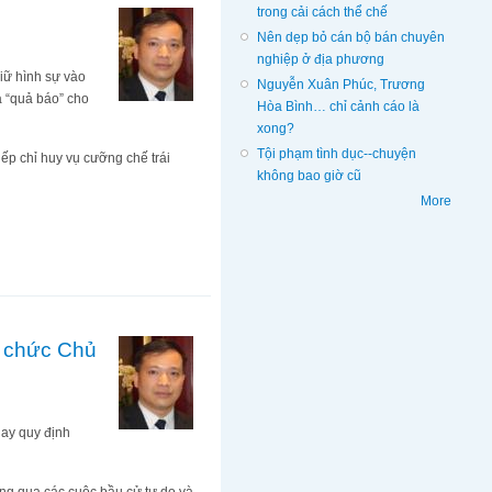
trong cải cách thể chế
Nên dẹp bỏ cán bộ bán chuyên
nghiệp ở địa phương
iữ hình sự vào
Nguyễn Xuân Phúc, Trương
à “quả báo” cho
Hòa Bình… chỉ cảnh cáo là
xong?
Tội phạm tình dục--chuyện
ếp chỉ huy vụ cưỡng chế trái
không bao giờ cũ
More
ử chức Chủ
hay quy định