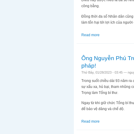
Điều này được hiểu là đa số Nh
công bằng.
Đồng thời đa số Nhân dân cũng 
làm tổn hại tới lợi ích của ngườ
Read more
about Hiến pháp Việ
Ông Nguyễn Phú Trọ
pháp!
Thứ Bảy, 01/28/2023 - 03:45 —
ngu
Trong suốt chiều dài 93 năm ra
sự xấu xa, hủ bại, tham nhũng 
Trọng làm Tổng bí thư.
Ngay từ khi giữ chức Tổng bí t
để bảo vệ đảng và chế độ.
Read more
about Ông Nguyễn Ph