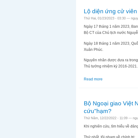
Lộ diện ứng cử viên
Thứ Hai, 01/23/2023 - 03:30 —
nguy
Ngày 17 tháng 1 năm 2023, Ban
Bộ CT của Chủ tịch nước Nguy
Ngày 18 tháng 1 năm 2023, Quốc
Xuân Phúc.
Nguyên nhân được đưa ra trong
Thủ tướng nhiệm kỳ 2016-2021.
Read more
about Lộ diện ứng c
Bộ Ngoại giao Việt N
cứu"hạm?
Thứ Năm, 12/22/2022 - 11:09 —
ngu
Khi nghiên cứu, tìm hiểu về đản
Thứ nhất, tội phạm về chính trị: