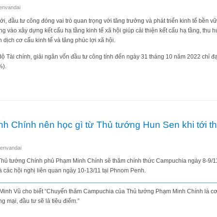
envandai
iới, đầu tư công đóng vai trò quan trọng với tăng trưởng và phát triển kinh tế bền v
g vào xây dựng kết cấu hạ tầng kinh tế xã hội giúp cải thiện kết cấu hạ tầng, thu 
 dịch cơ cấu kinh tế và tăng phúc lợi xã hội.
Bộ Tài chính, giải ngân vốn đầu tư công tính đến ngày 31 tháng 10 năm 2022 chỉ 
%).
Việt Nam: Tại sao các địa phương, bộ, ngành giải ngân chậm, thậm chí từ chối?
h Chính nên học gì từ Thủ tướng Hun Sen khi tới t
envandai
 Thủ tướng Chính phủ Phạm Minh Chính sẽ thăm chính thức Campuchia ngày 8-9/11
à các hội nghị liên quan ngày 10-13/11 tại Phnom Penh.
Minh Vũ cho biết “Chuyến thăm Campuchia của Thủ tướng Phạm Minh Chính là cơ 
ng mại, đầu tư sẽ là tiêu điểm.”