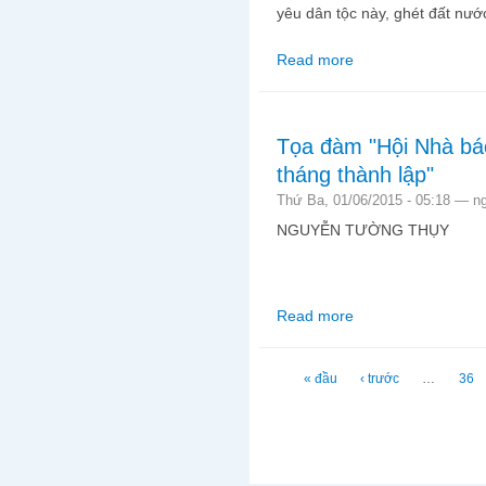
yêu dân tộc này, ghét đất nước
Read more
about Có phải ghét Tr
Tọa đàm "Hội Nhà bá
tháng thành lập"
Thứ Ba, 01/06/2015 - 05:18 —
n
NGUYỄN TƯỜNG THỤY
Read more
about Tọa đàm "Hội Nh
Trang
« đầu
‹ trước
…
36