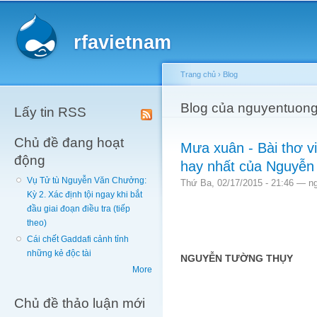
Main menu
Sk
ma
rfavietnam
co
Trang chủ
›
Blog
You are here
Blog của nguyentuon
Lấy tin RSS
Chủ đề đang hoạt
Mưa xuân - Bài thơ v
động
hay nhất của Nguyễn
Vụ Tử tù Nguyễn Văn Chưởng:
Thứ Ba, 02/17/2015 - 21:46 —
n
Kỳ 2. Xác định tội ngay khi bắt
đầu giai đoạn điều tra (tiếp
theo)
Cái chết Gaddafi cảnh tỉnh
những kẻ độc tài
NGUYỄN TƯỜNG THỤY
More
Chủ đề thảo luận mới