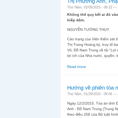
Thị Phương Anh, Phạ
Thứ Năm, 02/05/2015 - 08:32 —
Không thể quy kết ai đó vào 
hiếp dâm.
NGUYỄN TƯỜNG THỤY
Cáo trạng của Viện Kiểm sát 
Thị Trang Hoàng ký, truy tố 
Vũ, Đỗ Nam Trung về tội “Lợi
lợi ích của Nhà nước, quyền, 
Read more
about Viện kiểm sát t
Phạm Minh Vũ, Đỗ Na
Hướng về phiên tòa n
Thứ Năm, 01/29/2015 - 09:06 —
Ngày 12/2/2015, Tòa án tỉnh Đ
Anh - Đỗ Nam Trung (Trung Ngh
theo điều 258 của Bộ luật hình