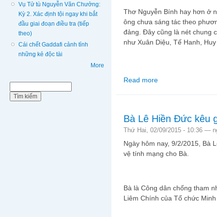
Vụ Tử tù Nguyễn Văn Chưởng:
Thơ Nguyễn Bính hay hơn ở nh
Kỳ 2. Xác định tội ngay khi bắt
ông chưa sáng tác theo phươn
đầu giai đoạn điều tra (tiếp
đảng. Đây cũng là nét chung c
theo)
như Xuân Diệu, Tế Hanh, Hu
Cái chết Gaddafi cảnh tỉnh
những kẻ độc tài
More
Read more
about Mưa xuân - Bài 
Biểu mẫu tìm kiếm
Tìm kiếm
Bính
Bà Lê Hiền Đức kêu g
Thứ Hai, 02/09/2015 - 10:36 —
n
Ngày hôm nay, 9/2/2015, Bà Lê
vệ tính mạng cho Bà.
Bà là Công dân chống tham nh
Liêm Chính của Tổ chức Minh