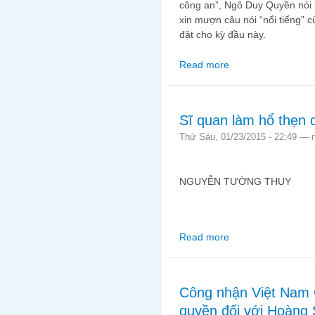
công an”, Ngô Duy Quyền nói 
xin mượn câu nói “nổi tiếng”
đặt cho kỳ đầu này.
Read more
about 6 giờ trong động
Sĩ quan làm hổ thẹn 
Thứ Sáu, 01/23/2015 - 22:49 —
NGUYỄN TƯỜNG THỤY
Read more
about Sĩ quan làm hổ 
Công nhận Việt Nam 
quyền đối với Hoàng