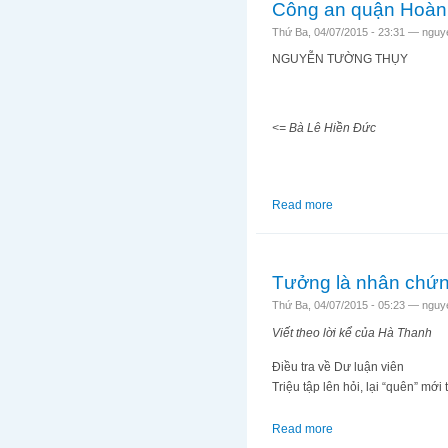
Công an quận Hoàn K
Thứ Ba, 04/07/2015 - 23:31 —
nguy
NGUYỄN TƯỜNG THỤY
<= Bà Lê Hiền Đức
Read more
about Công an quận H
Tưởng là nhân chứ
Thứ Ba, 04/07/2015 - 05:23 —
nguy
Viết theo lời kể của Hà Thanh
Điều tra về Dư luận viên
Triệu tập lên hỏi, lại “quên” mới t
Read more
about Tưởng là nhâ