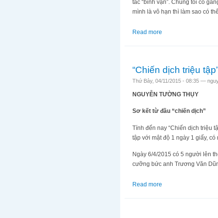
tác “binh vận”. Chúng tôi cố gắ
mình là vô hạn thì làm sao có th
Read more
about 6 giờ trong độ
“Chiến dịch triệu t
Thứ Bảy, 04/11/2015 - 08:35 —
ngu
NGUYỄN TƯỜNG THỤY
Sơ kết từ đầu “chiến dịch”
Tính đến nay “Chiến dịch triệu 
tập với mật độ 1 ngày 1 giấy, có
Ngày 6/4/2015 có 5 người lên th
cưỡng bức anh Trương Văn Dũn
Read more
about “Chiến dịch tr