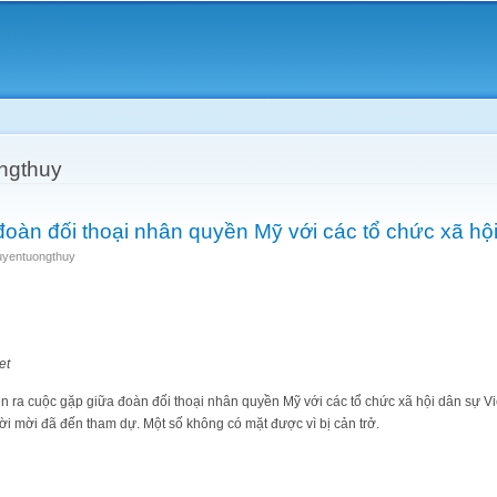
Skip to
main
content
ngthuy
oàn đối thoại nhân quyền Mỹ với các tổ chức xã hộ
uyentuongthuy
et
ễn ra cuộc gặp giữa đoàn đối thoại nhân quyền Mỹ với các tổ chức xã hội dân sự Vi
i mời đã đến tham dự. Một số không có mặt được vì bị cản trở.
iữa đoàn đối thoại nhân quyền Mỹ với các tổ chức xã hội dân sự Việt Nam