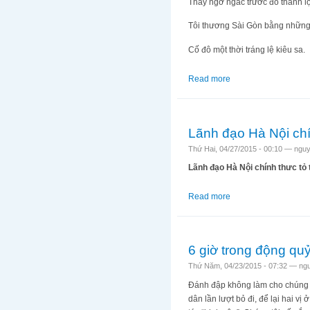
Thấy ngơ ngác trước đô thành l
Tôi thương Sài Gòn bằng những g
Cố đô một thời tráng lệ kiêu sa.
Read more
about SÀI GÒN TH
Lãnh đạo Hà Nội chín
Thứ Hai, 04/27/2015 - 00:10 —
nguy
Lãnh đạo Hà Nội chính thưc tỏ 
Read more
about Lãnh đạo Hà Nộ
6 giờ trong động qu
Thứ Năm, 04/23/2015 - 07:32 —
ng
Đánh đập không làm cho chúng tôi
dân lần lượt bỏ đi, để lại hai vị