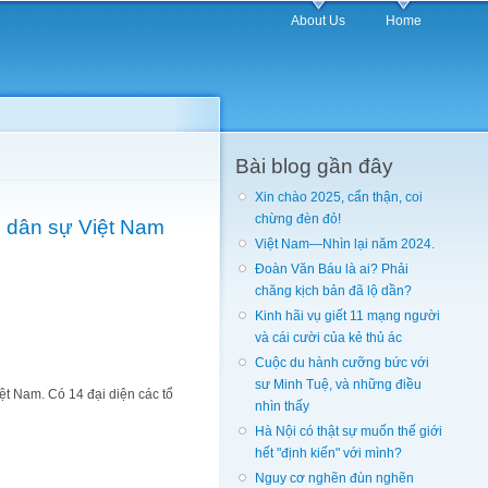
About Us
Home
Bài blog gần đây
Xin chào 2025, cẩn thận, coi
chừng đèn đỏ!
i dân sự Việt Nam
Việt Nam—Nhìn lại năm 2024.
Đoàn Văn Báu là ai? Phải
chăng kịch bản đã lộ dần?
Kinh hãi vụ giết 11 mạng người
và cái cười của kẻ thủ ác
Cuộc du hành cưỡng bức với
sư Minh Tuệ, và những điều
ệt Nam. Có 14 đại diện các tổ
nhìn thấy
Hà Nội có thật sự muốn thế giới
hết "định kiến" với mình?
Nguy cơ nghẽn đùn nghẽn