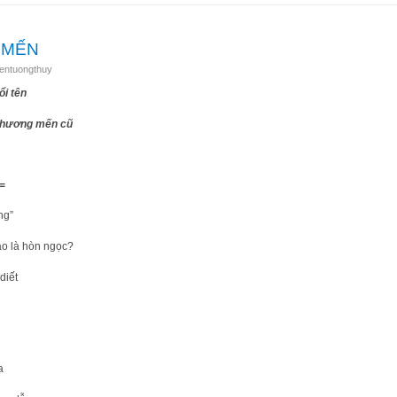
 MẾN
entuongthuy
ổi tên
 thương mến cũ
=
ng”
ào là hòn ngọc?
diết
a