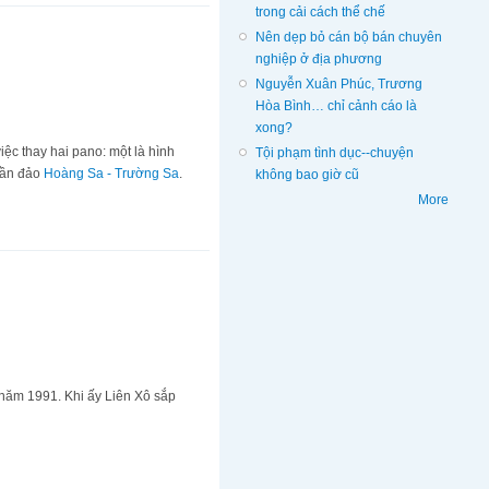
trong cải cách thể chế
Nên dẹp bỏ cán bộ bán chuyên
nghiệp ở địa phương
Nguyễn Xuân Phúc, Trương
Hòa Bình… chỉ cảnh cáo là
xong?
ệc thay hai pano: một là hình
Tội phạm tình dục--chuyện
uần đảo
Hoàng Sa - Trường Sa
.
không bao giờ cũ
More
 năm 1991. Khi ấy Liên Xô sắp