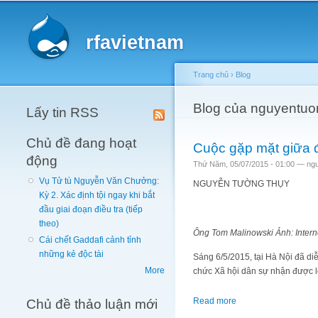
Main menu
rfavietnam
Trang chủ
›
Blog
You are here
Blog của nguyentuo
Lấy tin RSS
Chủ đề đang hoạt
Cuộc gặp mặt giữa đ
động
Thứ Năm, 05/07/2015 - 01:00 —
ng
Vụ Tử tù Nguyễn Văn Chưởng:
NGUYỄN TƯỜNG THỤY
Kỳ 2. Xác định tội ngay khi bắt
đầu giai đoạn điều tra (tiếp
theo)
Ông Tom Malinowski Ảnh: Intern
Cái chết Gaddafi cảnh tỉnh
những kẻ độc tài
Sáng 6/5/2015, tại Hà Nội đã di
More
chức Xã hội dân sự nhận được lờ
Chủ đề thảo luận mới
Read more
about Cuộc gặp mặt g