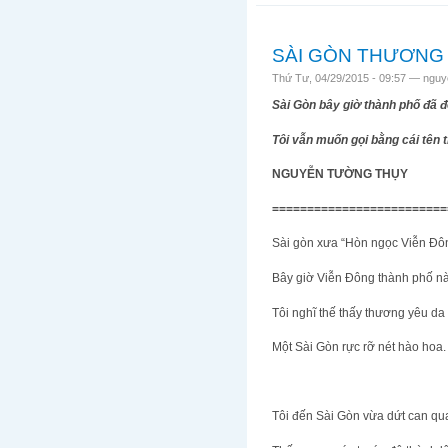
SÀI GÒN THƯƠNG
Thứ Tư, 04/29/2015 - 09:57 —
nguy
Sài Gòn bây giờ thành phố đã đ
Tôi vẫn muốn gọi bằng cái tên
NGUYỄN TƯỜNG THỤY
=========================
Sài gòn xưa “Hòn ngọc Viễn Đô
Bây giờ Viễn Đông thành phố n
Tôi nghĩ thế thấy thương yêu da 
Một Sài Gòn rực rỡ nét hào hoa.
Tôi đến Sài Gòn vừa dứt can qu