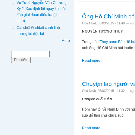
Vụ Tử tù Nguyễn Văn Chưởng:
Kỳ 2. Xác định tội ngay khi bắt
đầu giai đoạn điều tra (tiếp
Ông Hồ Chí Minh có 
theo)
Chủ Nhật, 05/03/2015 - 11:40 —
ngu
Cái chết Gaddafi cảnh tỉnh
NGUYỄN TƯỜNG THỤY
những kẻ độc tài
More
Trong bài
“Thay pano Bác Hồ hút
ảnh ông Hồ Chí Minh hút thuốc l
Biểu mẫu tìm kiếm
Tìm kiếm
Read more
about Ông Hồ Chí Min
Chuyện lao người v
Chủ Nhật, 05/03/2015 - 11:32 —
ngu
Chuyện cuối tuần
Hôm nay tôi về Nam Định với ngư
sụp đổ thôi chứ chưa sụp.
Read more
about Chuyện lao ng