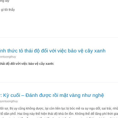
ộng lẫy
ì tôi thấy
ƯƠNG MẾN
h thức tỏ thái độ đối với việc bảo vệ cây xanh
entuongthuy
thái độ đối với việc bảo vệ cây xanh:
i chính thức tỏ thái độ đối với việc bảo vệ cây xanh
ỷ: Kỳ cuối – Đánh được rồi mặt vàng như nghệ
uyentuongthuy
 sợ, thị uy cũng không được, lại còn liên tục bị bóc mẽ ra sự ngu dốt, sai trái, n
 ở tổ dân phố. Hai ông này thể hiện thái độ khá ôn tồn. Không thể để lãng phí thời gi