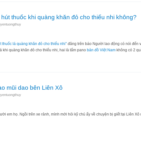
hút thuốc khi quàng khăn đỏ cho thiếu nhi không?
yentuongthuy
 thuốc lá quàng khăn đỏ cho thiếu nhi”
đăng trên báo Người lao động có nói đến vi
á khi quàng khăn đỏ cho thiếu nhi, hai là tấm pano
bản đồ Việt Nam
không có 2 q
h có hút thuốc khi quàng khăn đỏ cho thiếu nhi không?
ào mũi dao bên Liên Xô
yentuongthuy
ời em họ. Ngồi trên xe rảnh, mình mới hỏi kỹ chú ấy về chuyện bị giết tại Liên Xô
ười vào mũi dao bên Liên Xô