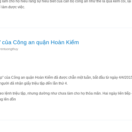
ng làm cho họ hiểu rằng sự hiểu biết của cán bộ công an như thế là quá kém cỏi, 
ể làm được việc.
ng quỷ: Kỳ cuối – Đánh được rồi mặt vàng như nghệ
ập” của Công an quận Hoàn Kiếm
yentuongthuy
tập” của Công an quận Hoàn Kiếm đã được chẵn một tuần, bắt đầu từ ngày 4/4/2015.
 người đã nhận giấy triệu tập đến lần thứ 4.
eo lệnh triệu tập, nhưng dường như chưa làm cho họ thỏa mãn. Hai ngày liên tiếp -
g lên đồn
iệu tập” của Công an quận Hoàn Kiếm