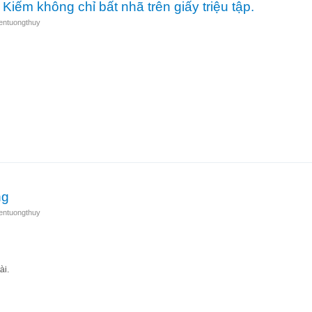
iếm không chỉ bất nhã trên giấy triệu tập.
entuongthuy
oàn Kiếm không chỉ bất nhã trên giấy triệu tập.
ng
entuongthuy
ài.
n chứng