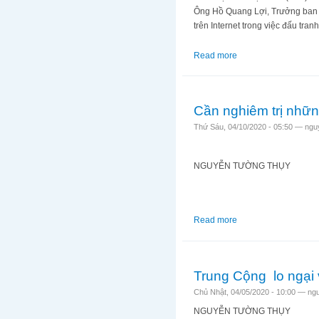
Ông Hồ Quang Lợi, Trưởng ban T
trên Internet trong việc đấu tran
Read more
about Dư luận viên: T
Cần nghiêm trị nhữn
Thứ Sáu, 04/10/2020 - 05:50 —
ngu
NGUYỄN TƯỜNG THỤY
Read more
about Cần nghiêm trị
Trung Cộng lo ngại
Chủ Nhật, 04/05/2020 - 10:00 —
ng
NGUYỄN TƯỜNG THỤY