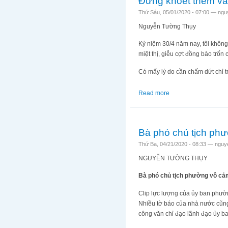
Đừng khoét thêm và
Thứ Sáu, 05/01/2020 - 07:00 —
ngu
Nguyễn Tường Thụy
Kỷ niệm 30/4 năm nay, tôi không
miệt thị, giễu cợt đồng bào trốn
Có mấy lý do cần chấm dứt chỉ t
Read more
about Đừng khoét th
Bà phó chủ tịch phư
Thứ Ba, 04/21/2020 - 08:33 —
nguy
NGUYỄN TƯỜNG THỤY
Bà phó chủ tịch phường vô cả
Clip lực lượng của ủy ban phườ
Nhiều tờ báo của nhà nước cũng 
công văn chỉ đạo lãnh đạo ủy ba