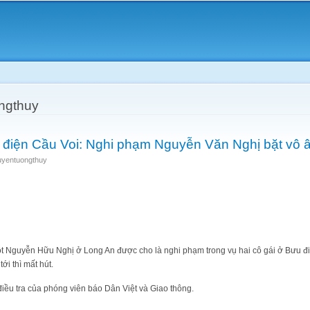
Skip to
main
content
ngthuy
 điện Cầu Voi: Nghi phạm Nguyễn Văn Nghị bặt vô â
uyentuongthuy
t Nguyễn Hữu Nghị ở Long An được cho là nghi phạm trong vụ hai cô gái ở Bưu điệ
i thì mất hút.
điều tra của phóng viên báo Dân Việt và Giao thông.