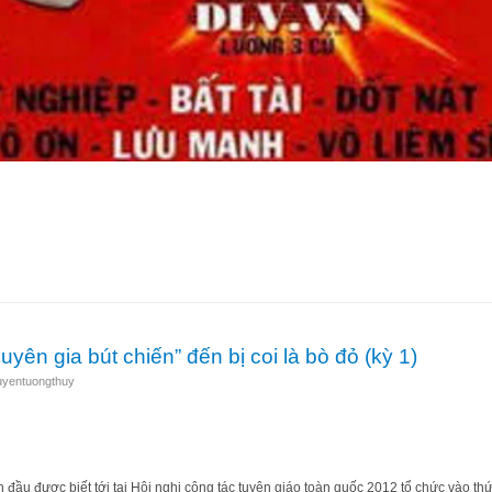
ừ “chuyên gia bút chiến” đến bị coi là bò đỏ (kỳ 2)
uyên gia bút chiến” đến bị coi là bò đỏ (kỳ 1)
uyentuongthuy
 đầu được biết tới tại Hội nghị công tác tuyên giáo toàn quốc 2012 tổ chức vào thứ