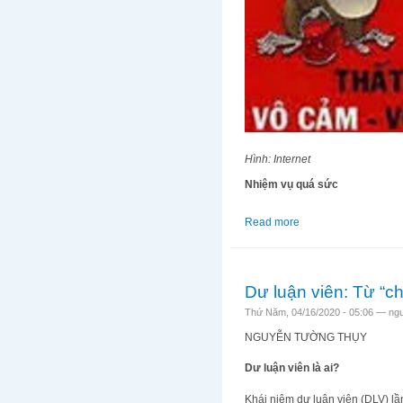
Hình: Internet
Nhiệm vụ quá sức
Read more
about Dư luận viên: T
Dư luận viên: Từ “ch
Thứ Năm, 04/16/2020 - 05:06 —
ng
NGUYỄN TƯỜNG THỤY
Dư luận viên là ai?
Khái niệm dư luận viên (DLV) lần