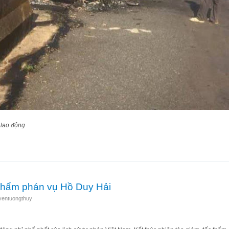
 lao động
 nếu ông Nguyễn Hòa Bình điều tra vụ Đỗ Văn Minh giết người thế xác?
thẩm phán vụ Hồ Duy Hải
yentuongthuy