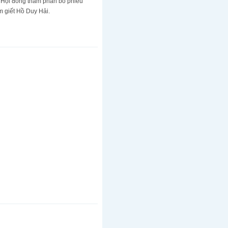
m, Hội đồng thẩm phán bỏ phiếu
m giết Hồ Duy Hải.