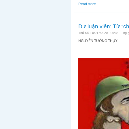
Read more
about Bà phó chủ tịc
Dư luận viên: Từ “ch
Thứ Sáu, 04/17/2020 - 06:36 —
ngu
NGUYỄN TƯỜNG THỤY