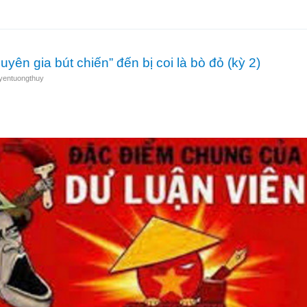
h phường độc ác và vấn đề đặt ra.
uyên gia bút chiến” đến bị coi là bò đỏ (kỳ 2)
yentuongthuy