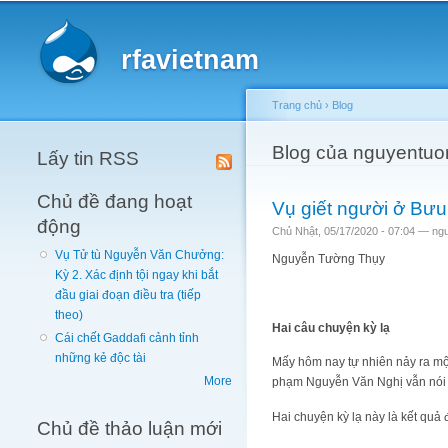
Main menu
rfavietnam
Trang chủ
›
Blog
You are here
Blog của nguyentuo
Lấy tin RSS
Chủ đề đang hoạt
Vụ giết người ở Bưu
động
Chủ Nhật, 05/17/2020 - 07:04 —
ng
Vụ Tử tù Nguyễn Văn Chưởng:
Nguyễn Tường Thụy
Kỳ 2. Xác định tội ngay khi bắt
đầu giai đoạn điều tra (tiếp
theo)
Hai câu chuyện kỳ lạ
Cái chết Gaddafi cảnh tỉnh
những kẻ độc tài
Mấy hôm nay tự nhiên nảy ra mộ
More
phạm Nguyễn Văn Nghị vẫn nói tớ
Hai chuyện kỳ lạ này là kết quả 
Chủ đề thảo luận mới