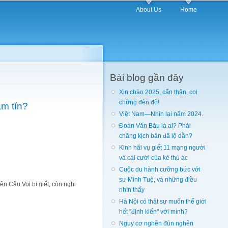
About Us
Home
Bài blog gần đây
Xin chào 2025, cẩn thận, coi
chừng đèn đỏ!
m tín?
Việt Nam—Nhìn lại năm 2024.
Đoàn Văn Báu là ai? Phải
chăng kịch bản đã lộ dần?
Kinh hãi vụ giết 11 mạng người
và cái cười của kẻ thủ ác
Cuộc du hành cưỡng bức với
sư Minh Tuệ, và những điều
n Cầu Voi bị giết, còn nghi
nhìn thấy
Hà Nội có thật sự muốn thế giới
hết "định kiến" với mình?
Nguy cơ nghẽn đùn nghẽn