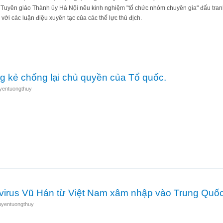
uyên giáo Thành ủy Hà Nội nêu kinh nghiệm "tổ chức nhóm chuyên gia" đấu tranh 
h với các luận điệu xuyên tạc của các thế lực thù địch.
ừ “chuyên gia bút chiến” đến bị coi là bò đỏ (kỳ 1)
g kẻ chống lại chủ quyền của Tổ quốc.
yentuongthuy
 những kẻ chống lại chủ quyền của Tổ quốc.
 virus Vũ Hán từ Việt Nam xâm nhập vào Trung Quố
uyentuongthuy