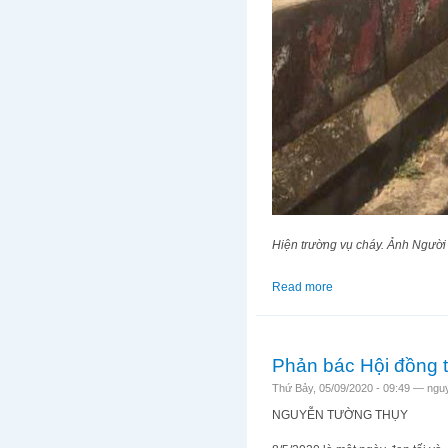
Hiện trường vụ cháy. Ảnh Người
Read more
about Điều gì xảy ra
Phản bác Hội đồng 
Thứ Bảy, 05/09/2020 - 09:49 —
ngu
NGUYỄN TƯỜNG THỤY