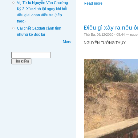
Vụ Tử tù Nguyễn Văn Chưởng:
Read more
about Vụ giết người
Kỳ 2. Xác định tội ngay khi bắt
đầu giai đoạn điều tra (tiếp
theo)
Điều gì xảy ra nếu 
Cái chết Gaddafi cảnh tỉnh
những kẻ độc tài
Thứ Ba, 05/12/2020 - 05:44 —
nguy
More
NGUYỄN TƯỜNG THỤY
Biểu mẫu tìm kiếm
Tìm kiếm