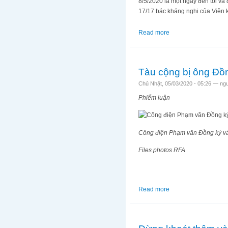
8/5/2020 là một ngày đen tối và
17/17 bác kháng nghị của Viện k
Read more
about Phản bác Hội 
Tàu cộng bị ông Đồ
Chủ Nhật, 05/03/2020 - 05:26 —
ng
Phiếm luận
Công điện Phạm văn Đồng ký và
Files photos RFA
Read more
about Tàu cộng bị ô