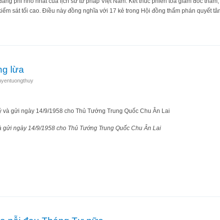
 đáng phỉ nhổ nhất của lịch sử tư pháp Việt Nam. Kết thúc phiên tòa giám đốc thẩ
iểm sát tối cao. Điều này đồng nghĩa với 17 kẻ trong Hội đồng thẩm phán quyết tâ
đồng thẩm phán vụ Hồ Duy Hải
ng lừa
uyentuongthuy
 gửi ngày 14/9/1958 cho Thủ Tướng Trung Quốc Chu Ân Lai
ng Đồng lừa