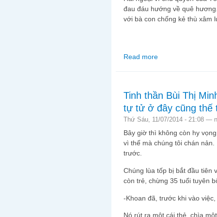
đau đáu hướng về quê hương. 
với bà con chống kẻ thù xâm l
Read more
about Ghi chép về chuy
Tinh thần Bùi Thị Min
tự tử ở đây cũng thế 
Thứ Sáu, 11/07/2014 - 21:08 —
Bây giờ thì không còn hy vọ
vì thế mà chúng tôi chán nản.
trước.
Chúng lùa tốp bị bắt đầu tiên
còn trẻ, chừng 35 tuổi tuyên b
-Khoan đã, trước khi vào việc,
Nó rút ra một cái thẻ, chìa mộ