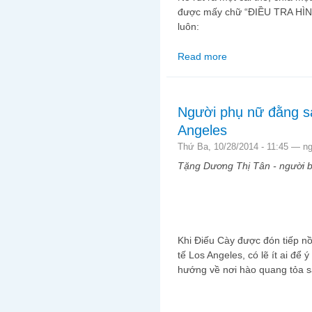
được mấy chữ “ĐIỀU TRA HÌNH 
luôn:
Read more
about Tinh thần Bùi Th
thế thôi"
Người phụ nữ đằng s
Angeles
Thứ Ba, 10/28/2014 - 11:45 —
n
Tặng Dương Thị Tân - người b
Khi Điếu Cày được đón tiếp n
tế Los Angeles, có lẽ ít ai để
hướng về nơi hào quang tỏa 