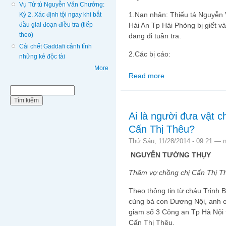
Vụ Tử tù Nguyễn Văn Chưởng:
1.Nạn nhân: Thiếu tá Nguyễn
Kỳ 2. Xác định tội ngay khi bắt
đầu giai đoạn điều tra (tiếp
Hải An Tp Hải Phòng bị giết v
theo)
đang đi tuần tra.
Cái chết Gaddafi cảnh tỉnh
2.Các bị cáo:
những kẻ độc tài
More
Read more
about Vụ Tử tù Nguyễn
đoạn điều tra
Biểu mẫu tìm kiếm
Tìm kiếm
Ai là người đưa vật c
Cấn Thị Thêu?
Thứ Sáu, 11/28/2014 - 09:21 —
NGUYỄN TƯỜNG THỤY
Thăm vợ chồng chị Cấn Thị T
Theo thông tin từ cháu Trịnh 
cùng bà con Dương Nội, anh e
giam số 3 Công an Tp Hà Nội 
Cấn Thị Thêu.