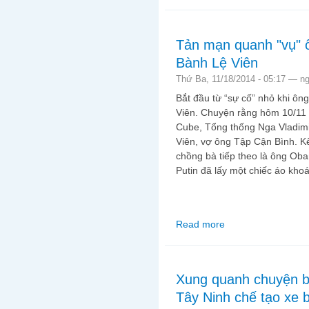
Tản mạn quanh "vụ" ô
Bành Lệ Viên
Thứ Ba, 11/18/2014 - 05:17 —
n
Bắt đầu từ “sự cố” nhỏ khi ô
Viên. Chuyện rằng hôm 10/11 v
Cube, Tổng thống Nga Vladimi
Viên, vợ ông Tập Cận Bình. K
chồng bà tiếp theo là ông Ob
Putin đã lấy một chiếc áo kho
Read more
about Tản mạn quanh 
Xung quanh chuyện b
Tây Ninh chế tạo xe 