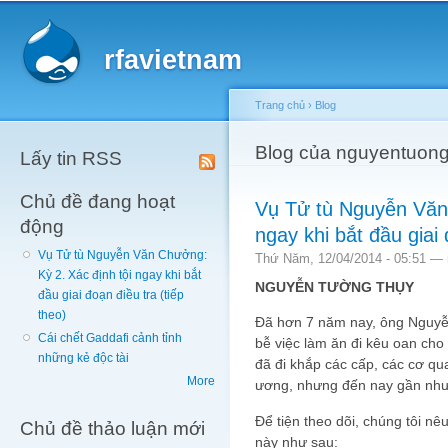
Main menu
Sk
ma
rfavietnam
co
Trang chủ
›
Blog
You are here
Blog của nguyentuon
Lấy tin RSS
Chủ đề đang hoạt
Vụ Tử tù Nguyễn Văn 
động
ngay khi bắt đầu giai 
Vụ Tử tù Nguyễn Văn Chưởng:
Thứ Năm, 12/04/2014 - 05:51 —
Kỳ 2. Xác định tội ngay khi bắt
NGUYỄN TƯỜNG THỤY
đầu giai đoạn điều tra (tiếp
theo)
Đã hơn 7 năm nay, ông Nguyễ
Cái chết Gaddafi cảnh tỉnh
bễ việc làm ăn đi kêu oan ch
những kẻ độc tài
đã đi khắp các cấp, các cơ q
More
ương, nhưng đến nay gần như
Để tiện theo dõi, chúng tôi nê
Chủ đề thảo luận mới
này như sau: