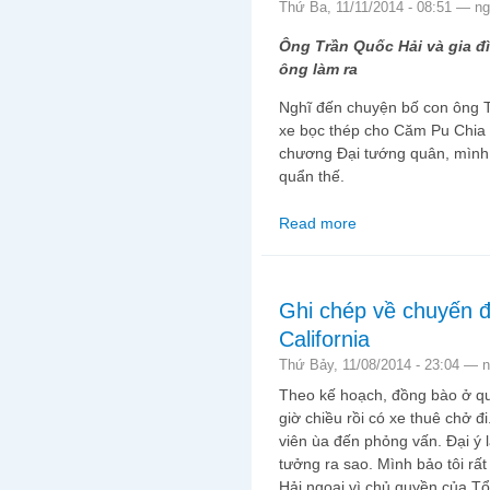
Thứ Ba, 11/11/2014 - 08:51 —
ng
Ông Trần Quốc Hải và gia đì
ông làm ra
Nghĩ đến chuyện bố con ông T
xe bọc thép cho Căm Pu Chia
chương Đại tướng quân, mình 
quẩn thế.
Read more
about Xung quanh chu
bọc thép cho Căm Pu 
Ghi chép về chuyến đi
California
Thứ Bảy, 11/08/2014 - 23:04 —
n
Theo kế hoạch, đồng bào ở qu
giờ chiều rồi có xe thuê chở đ
viên ùa đến phỏng vấn. Đại ý l
tưởng ra sao. Mình bảo tôi rấ
Hải ngoại vì chủ quyền của T