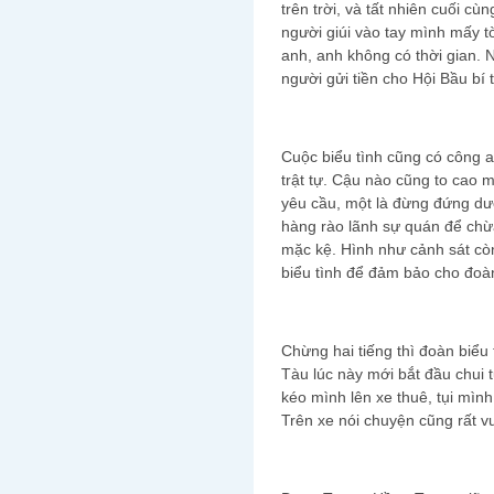
trên trời, và tất nhiên cuối c
người giúi vào tay mình mấy tờ
anh, anh không có thời gian. 
người gửi tiền cho Hội Bầu bí 
Cuộc biểu tình cũng có công a
trật tự. Cậu nào cũng to cao mà
yêu cầu, một là đừng đứng dư
hàng rào lãnh sự quán để chừa 
mặc kệ. Hình như cảnh sát c
biểu tình để đảm bảo cho đoàn 
Chừng hai tiếng thì đoàn biểu 
Tàu lúc này mới bắt đầu chui
kéo mình lên xe thuê, tụi mìn
Trên xe nói chuyện cũng rất vu