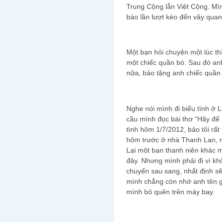
Trung Cộng lẫn Việt Cộng. Mì
bào lần lượt kéo đến vây qua
Một bạn hỏi chuyện một lúc th
một chiếc quần bò. Sau đó anh 
nữa, bảo tặng anh chiếc quần
Nghe nói mình đi biểu tình ở
cầu mình đọc bài thơ “Hãy để a
tình hôm 1/7/2012, bảo tôi rấ
hôm trước ở nhà Thanh Lan, m
Lại một bạn thanh niên khác 
đây. Nhưng mình phải đi vì kh
chuyến sau sang, nhất định s
mình chẳng còn nhớ anh tên gì,
mình bỏ quên trên máy bay.