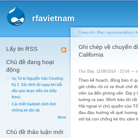
Main menu
Sk
ma
rfavietnam
co
Trang chủ
›
Blog
›
nguyentuongthuy's b
You are here
Ghi chép về chuyến đi 
Lấy tin RSS
California
Chủ đề đang hoạt
động
Thứ Bảy, 11/08/2014 - 23:04 —
n
Vụ Tử tù Nguyễn Văn Chưởng:
Theo kế hoạch, đồng bào ở qu
Kỳ 2. Xác định tội ngay khi bắt
giờ chiều rồi có xe thuê chở đ
đầu giai đoạn điều tra (tiếp
viên ùa đến phỏng vấn. Đại ý l
theo)
tưởng ra sao. Mình bảo tôi rấ
Cái chết Gaddafi cảnh tỉnh
Hải ngoại vì chủ quyền của T
những kẻ độc tài
đau đáu hướng về quê hương. 
More
với bà con chống kẻ thù xâm l
Chủ đề thảo luận mới