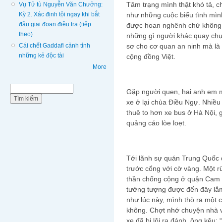
Tâm trạng mình thật khó tả, c
Vụ Tử tù Nguyễn Văn Chưởng:
Kỳ 2. Xác định tội ngay khi bắt
như những cuộc biểu tình mình
đầu giai đoạn điều tra (tiếp
được hoan nghênh chứ không b
theo)
những gì người khác quay chụ
Cái chết Gaddafi cảnh tỉnh
sơ cho cơ quan an ninh mà là
những kẻ độc tài
cộng đồng Việt.
More
Biểu mẫu tìm kiếm
Tìm kiếm
Gặp người quen, hai anh em 
xe ở lại chùa Điều Ngự. Nhiều n
thuê to hơn xe bus ở Hà Nội, 
quảng cáo lòe loẹt.
Tới lãnh sự quán Trung Quốc 
trước cổng với cờ vàng. Một r
thần chống cộng ở quận Cam 
tưởng tượng được đến đây lắm
như lúc này, mình thò ra một c
không. Chợt nhớ chuyện nhà 
xe đã bị lôi ra đánh, ông kêu: 