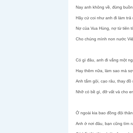
Nay anh không về, đừng buồ
Hãy cứ coi như anh đi làm trả
Nợ của Vua Hùng, nợ từ tiên 
Cho chúng mình non nước Việ
Có gì đâu, anh đi vắng một n
Hay thêm nữa, làm sao mà sợ
Anh tắm gội, cạo râu, thay đồ
Nhỡ có bề gì, đỡ vất vả cho e
Ở ngoài kia bao đồng đội thâ
Anh ở nơi đâu, bạn cũng tìm 