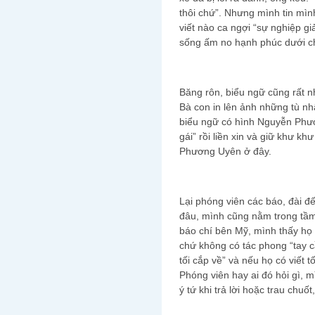
thôi chứ”. Nhưng mình tin mìn
viết nào ca ngợi “sự nghiệp 
sống ấm no hạnh phúc dưới 
Băng rôn, biểu ngữ cũng rất nh
Bà con in lên ảnh những tù n
biểu ngữ có hình Nguyễn Phư
gái” rồi liền xin và giữ khư k
Phương Uyên ở đây.
Lại phóng viên các báo, đài đ
đâu, mình cũng nằm trong tầm 
báo chí bên Mỹ, mình thấy họ 
chứ không có tác phong “tay c
tối cắp về” và nếu họ có viết t
Phóng viên hay ai đó hỏi gì, m
ý tứ khi trả lời hoặc trau chuố