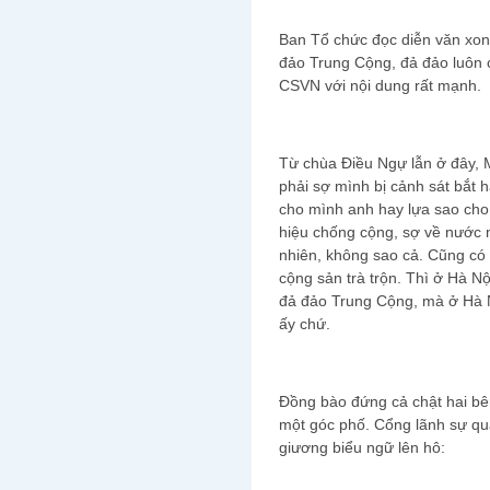
Ban Tổ chức đọc diễn văn xon
đảo Trung Cộng, đả đảo luôn 
CSVN với nội dung rất mạnh.
Từ chùa Điều Ngự lẫn ở đây, 
phải sợ mình bị cảnh sát bắt 
cho mình anh hay lựa sao cho
hiệu chống cộng, sợ về nước 
nhiên, không sao cả. Cũng có
cộng sản trà trộn. Thì ở Hà 
đả đảo Trung Cộng, mà ở Hà N
ấy chứ.
Đồng bào đứng cả chật hai bê
một góc phố. Cổng lãnh sự q
giương biểu ngữ lên hô: