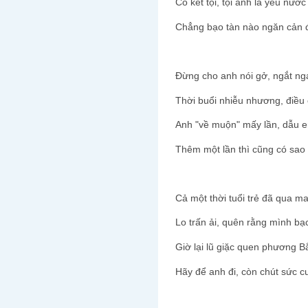
Có kết tội, tội anh là yêu nướ
Chẳng bạo tàn nào ngăn cản 
Đừng cho anh nói gở, ngắt ng
Thời buổi nhiễu nhương, điều
Anh "về muộn" mấy lần, dẫu 
Thêm một lần thì cũng có sao
Cả một thời tuổi trẻ đã qua m
Lo trấn ải, quên rằng mình bạ
Giờ lại lũ giặc quen phương 
Hãy để anh đi, còn chút sức c