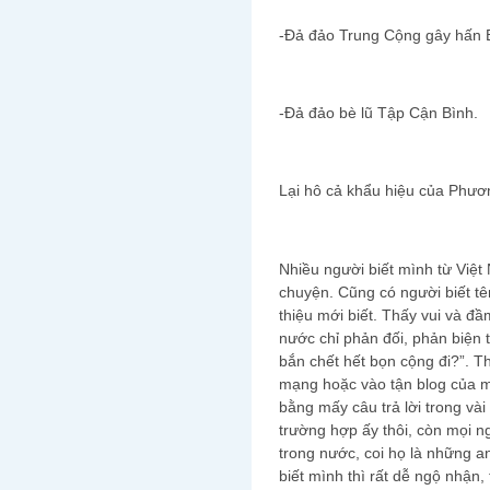
-Đả đảo Trung Cộng gây hấn 
-Đả đảo bè lũ Tập Cận Bình.
Lại hô cả khẩu hiệu của Phươ
Nhiều người biết mình từ Việt 
chuyện. Cũng có người biết tê
thiệu mới biết. Thấy vui và đ
nước chỉ phản đối, phản biện 
bắn chết hết bọn cộng đi?”. Th
mạng hoặc vào tận blog của m
bằng mấy câu trả lời trong và
trường hợp ấy thôi, còn mọi 
trong nước, coi họ là những 
biết mình thì rất dễ ngộ nhận