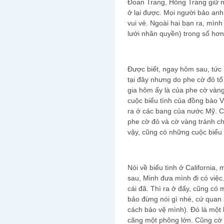
Đoan Trang, Hồng Trang giữ mì
ở lại được. Mọi người bảo anh
vui vẻ. Ngoài hai bạn ra, mìn
lưới nhân quyền) trong số hơ
Được biết, ngay hôm sau, tức 
tại đây nhưng do phe cờ đỏ tổ
gia hôm ấy là của phe cờ vàng
cuộc biểu tình của đồng bào V
ra ở các bang của nước Mỹ. 
phe cờ đỏ và cờ vàng tránh c
vậy, cũng có những cuộc biểu 
Nói về biểu tình ở California,
sau, Minh đưa mình đi có việc
cái đã. Thì ra ở đấy, cũng có
bảo đừng nói gì nhé, cứ quan s
cách bảo vệ mình). Đó là một
căng một phông lớn. Cũng cờ 