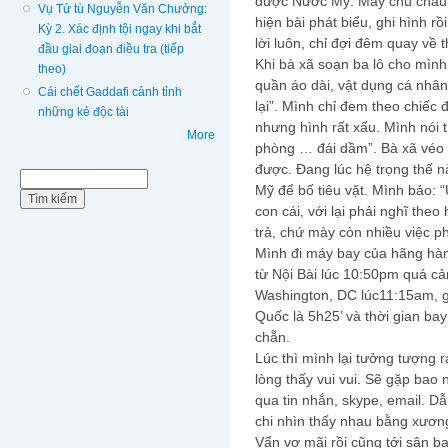
được Nước Mỹ. Mấy chú cháu b
Vụ Tử tù Nguyễn Văn Chưởng:
hiện bài phát biểu, ghi hình rồ
Kỳ 2. Xác định tội ngay khi bắt
lời luôn, chỉ đợi đêm quay về t
đầu giai đoạn điều tra (tiếp
Khi bà xã soạn ba lô cho mình
theo)
quần áo dài, vật dụng cá nhân
Cái chết Gaddafi cảnh tỉnh
lại”. Mình chỉ đem theo chiếc
những kẻ độc tài
nhưng hình rất xấu. Mình nói 
More
phòng … đái dầm”. Bà xã véo 
được. Đang lúc hệ trọng thế n
Biểu mẫu tìm kiếm
Tìm kiếm
Mỹ để bố tiêu vặt. Mình bảo: 
con cái, với lại phải nghĩ theo
trả, chứ mày còn nhiều việc phả
Mình đi máy bay của hãng hàn
từ Nội Bài lúc 10:50pm quá c
Washington, DC lúc11:15am, g
Quốc là 5h25’ và thời gian b
chẵn.
Lúc thì mình lại tưởng tượng 
lòng thấy vui vui. Sẽ gặp bao
qua tin nhắn, skype, email. 
chi nhìn thấy nhau bằng xương 
Vẩn vơ mãi rồi cũng tới sân b