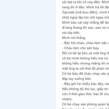
vội dạt ra khi cô này đến. Mình
sang thì ở đâu. Mình trả lời đị
Zipcode (mã bưu điện), mình 
nhà) ngay lập tức sớt ngay mộ
Mình bảo cái này chẳng để làm
đi lang thang thì sao, sao cứ n
với díp kiếc.
Mình nói thẳng:
- Bác hỏi cháu, cháu làm việc
- Cháu làm cho sân bay.
Rồi cô bé lại kéo cả một ông
cô bé mình không hiểu mà nó 
không hiểu nhưng miệng thì nó
mặt ông ta với thái độ phản ứ
Cô bé bảo để cháu chạy vào ph
đập tay xuống bàn:
- Bây giờ hộ chiếu bác đây, vis
Nếu không đủ thủ tục, giấy tờ 
còn ít thời gian thôi, bác lỡ c
nhiệm.
Cô bé chạy vào phòng quản lý x