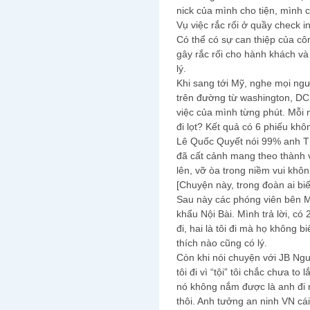
nick của mình cho tiện, mình 
Vụ việc rắc rối ở quầy check 
Có thể có sự can thiệp của cô
gây rắc rối cho hành khách và
lý.
Khi sang tới Mỹ, nghe mọi ngườ
trên đường từ washington, DC
việc của mình từng phút. Mỗi 
đi lọt? Kết quả có 6 phiếu khôn
Lê Quốc Quyết nói 99% anh Th
đã cất cảnh mang theo thành v
lên, vỡ òa trong niềm vui khôn 
[Chuyện này, trong đoàn ai biế
Sau này các phóng viên bên Mỹ
khẩu Nội Bài. Mình trả lời, có 
đi, hai là tôi đi mà họ không bi
thích nào cũng có lý.
Còn khi nói chuyện với JB Ngu
tôi đi vì “tội” tôi chắc chưa to
nó không nắm được là anh đi
thôi. Anh tưởng an ninh VN cái