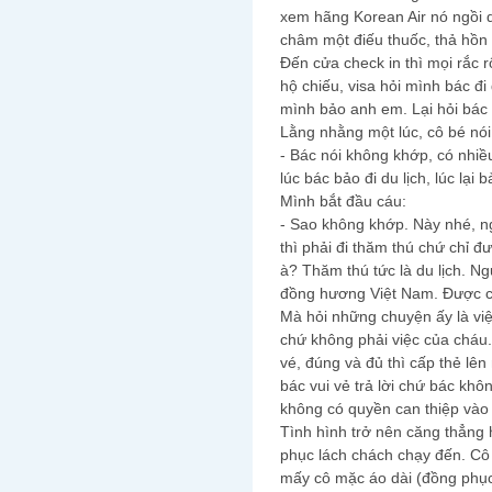
xem hãng Korean Air nó ngồi 
châm một điếu thuốc, thả hồn l
Đến cửa check in thì mọi rắc 
hộ chiếu, visa hỏi mình bác đi 
mình bảo anh em. Lại hỏi bác 
Lằng nhằng một lúc, cô bé nói
- Bác nói không khớp, có nhi
lúc bác bảo đi du lịch, lúc lại 
Mình bắt đầu cáu:
- Sao không khớp. Này nhé, n
thì phải đi thăm thú chứ chỉ 
à? Thăm thú tức là du lịch. Ng
đồng hương Việt Nam. Được c
Mà hỏi những chuyện ấy là vi
chứ không phải việc của cháu. 
vé, đúng và đủ thì cấp thẻ lên
bác vui vẻ trả lời chứ bác khô
không có quyền can thiệp vào 
Tình hình trở nên căng thẳng 
phục lách chách chạy đến. Cô
mấy cô mặc áo dài (đồng phục