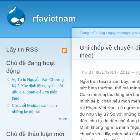
Main menu
Sk
ma
rfavietnam
co
Trang chủ
›
Blog
›
nguyentuongthuy's b
You are here
Ghi chép về chuyến đi 
Lấy tin RSS
theo)
Chủ đề đang hoạt
động
Thứ Ba, 06/17/2014 - 22:12 —
n
Vụ Tử tù Nguyễn Văn Chưởng:
Ngồi trên taxi ra sân bay, mìn
Kỳ 2. Xác định tội ngay khi bắt
sức bình thường, thế mà mình 
đầu giai đoạn điều tra (tiếp
Có lẽ mình bị tác động bởi bạ
theo)
mình sẽ bị chặn nếu mon men 
Cái chết Gaddafi cảnh tỉnh
rồi Phạm Viết Đào, có người nó
những kẻ độc tài
dự như vậy ư? So với những b
More
đảo, cho tự do dân chủ đang tr
Mình không nghĩ là mình “nguy
Chủ đề thảo luận mới
chuyện với Lilly, mình bảo ch