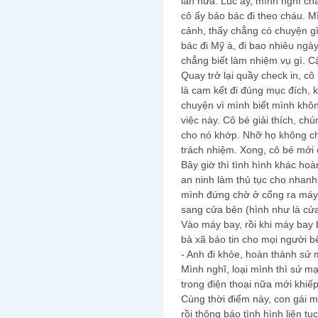
lần nữa. Lúc ấy, mình nghĩ chắ
cô ấy bảo bác đi theo cháu. M
cảnh, thấy chẳng có chuyện gì
bác đi Mỹ à, đi bao nhiêu ngà
chẳng biết làm nhiệm vụ gì. C
Quay trở lại quầy check in, cô 
là cam kết đi đúng mục đích, 
chuyện vì mình biết mình khôn
việc này. Cô bé giải thích, ch
cho nó khớp. Nhỡ họ không ch
trách nhiệm. Xong, cô bé mới 
Bây giờ thì tình hình khác hoà
an ninh làm thủ tục cho nhanh
mình đứng chờ ở cổng ra máy 
sang cửa bên (hình như là cửa 
Vào máy bay, rồi khi máy bay 
bà xã báo tin cho mọi người 
- Anh đi khỏe, hoàn thành sứ
Mình nghĩ, loại mình thì sứ mạ
trong điện thoại nữa mới khiế
Cùng thời điểm này, con gái 
rồi thông báo tình hình liên t