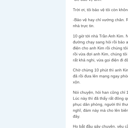
Trời ơi, tôi bảo vệ tôi còn khô
-Bảo vệ hay chỉ vướng chân. R
nhà trực tin.
10 giờ tới nhà Trần Anh Kim.
đường chạy sang hỏi rồi bảo 
điện cho anh Kim rồi chúng tô
rồi vừa đợi anh Kim, chúng tô
rất khả nghi, vừa gọi điện đi đ
Chờ chừng 10 phút thì anh Kim
đã rồi đưa lên mạng ngay phò
xộn.
Nói chuyện, hỏi han cũng chỉ 1
Lúc này thì đã thấy rất đông 
phục dân phòng, người thì thư
nghĩ, đám này mà cho lên biên
đây.
Họ bắt đầu gây chuyện, yêu cầ