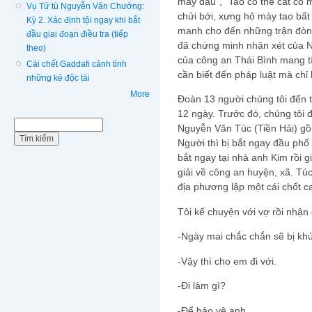
mày đâu”, “Tao có thể cắt cổ 
Vụ Tử tù Nguyễn Văn Chưởng:
chửi bới, xưng hô mày tao bất
Kỳ 2. Xác định tội ngay khi bắt
manh cho đến những trận đòn
đầu giai đoạn điều tra (tiếp
đã chứng minh nhận xét của 
theo)
của công an Thái Bình mang tí
Cái chết Gaddafi cảnh tỉnh
cần biết đến pháp luật mà chỉ
những kẻ độc tài
More
Đoàn 13 người chúng tôi đến 
12 ngày. Trước đó, chúng tôi 
Biểu mẫu tìm kiếm
Tìm kiếm
Nguyễn Văn Túc (Tiền Hải) gồ
Người thì bị bắt ngay đầu phố
bắt ngay tại nhà anh Kim rồi 
giải về công an huyện, xã. Tú
địa phương lập một cái chốt 
Tôi kể chuyện với vợ rồi nhận
-Ngày mai chắc chắn sẽ bị k
-Vậy thì cho em đi với.
-Đi làm gì?
-Để bảo vệ anh.