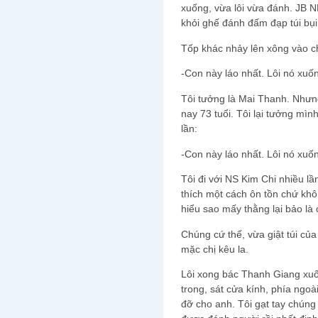
xuống, vừa lôi vừa đánh. JB N
khỏi ghế đánh đấm đạp túi bụi
Tốp khác nhảy lên xông vào ch
-Con này láo nhất. Lôi nó xuố
Tôi tưởng là Mai Thanh. Nhưn
nay 73 tuổi. Tôi lại tưởng mì
lần:
-Con này láo nhất. Lôi nó xuố
Tôi đi với NS Kim Chi nhiều lần,
thích một cách ôn tồn chứ khôn
hiểu sao mấy thằng lại bảo là
Chúng cứ thế, vừa giật túi của
mặc chị kêu la.
Lôi xong bác Thanh Giang xuố
trong, sát cửa kính, phía ngoài
đỡ cho anh. Tôi gạt tay chún