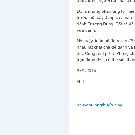
được đánh người rồi nhất định
Đó là những phản ứng tự nhiên
trước một bầy đang say máu. R
đánh Trương Dũng. Tất cả đều 
vừa đánh.
Như vậy, toàn bộ đám côn đồ 
nhau rất chặt chẽ để đánh và
đốc Công an Tp Hải Phòng chứ
trận đánh đẹp, có thể viết thà
25/1/2015
NTT
nguyentuongthuy's blog