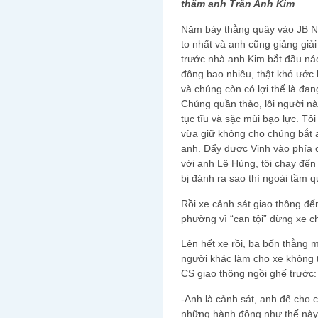
thăm anh Trần Anh Kim
Năm bảy thằng quây vào JB N
to nhất và anh cũng giảng giả
trước nhà anh Kim bắt đầu ná
đông bao nhiêu, thật khó ước l
và chúng còn có lợi thế là đa
Chúng quần thảo, lôi người nà
tục tĩu và sặc mùi bạo lực. Tôi
vừa giữ không cho chúng bắt 
anh. Đẩy được Vinh vào phía c
với anh Lê Hùng, tôi chạy đế
bị đánh ra sao thì ngoài tầm q
Rồi xe cảnh sát giao thông đế
phường vì “can tội” dừng xe c
Lên hết xe rồi, ba bốn thằng m
người khác làm cho xe không 
CS giao thông ngồi ghế trước:
-Anh là cảnh sát, anh để cho 
những hành động như thế này