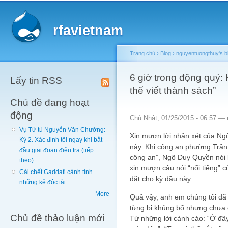
Main menu
Sk
ma
rfavietnam
co
Trang chủ
›
Blog
›
nguyentuongthuy's b
You are here
6 giờ trong động quỷ: 
Lấy tin RSS
thể viết thành sách”
Chủ đề đang hoạt
động
Chủ Nhật, 01/25/2015 - 06:57 —
Vụ Tử tù Nguyễn Văn Chưởng:
Xin mượn lời nhận xét của Ngô
Kỳ 2. Xác định tội ngay khi bắt
này. Khi công an phường Trần
đầu giai đoạn điều tra (tiếp
công an”, Ngô Duy Quyền nói 
theo)
xin mượn câu nói “nổi tiếng”
Cái chết Gaddafi cảnh tỉnh
đặt cho kỳ đầu này.
những kẻ độc tài
More
Quả vậy, anh em chúng tôi đã
từng bị khủng bố nhưng chưa ở
Chủ đề thảo luận mới
Từ những lời cảnh cáo: “Ở đây