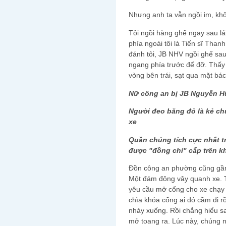
Nhưng anh ta vẫn ngồi im, khôn
Tôi ngồi hàng ghế ngay sau lá
phía ngoài tôi là Tiến sĩ Than
đánh tôi, JB NHV ngồi ghế sau g
ngang phía trước để đỡ. Thấy
vòng bên trái, sạt qua mặt bá
Nữ công an bị JB Nguyễn H
Người đeo băng đỏ là kẻ chử
xe
Quần chúng tích cực nhất t
được "đồng chí" cấp trên 
Đồn công an phường cũng gần
Một đám đông vây quanh xe. 
yêu cầu mở cổng cho xe chạy
chìa khóa cổng ai đó cầm đi rồ
nhảy xuống. Rồi chẳng hiểu s
mở toang ra. Lúc này, chúng n