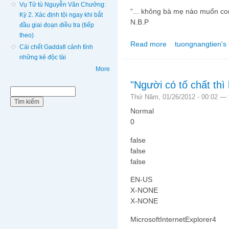
Vụ Tử tù Nguyễn Văn Chưởng:
“... không bà mẹ nào muốn con
Kỳ 2. Xác định tội ngay khi bắt
N.B.P
đầu giai đoạn điều tra (tiếp
theo)
Read more
tuongnangtien's 
about Đầu Xuân Nói C
Cái chết Gaddafi cảnh tỉnh
những kẻ độc tài
More
"Người có tố chất thì
Biểu mẫu tìm kiếm
Tìm kiếm
Thứ Năm, 01/26/2012 - 00:02 —
Normal
0
false
false
false
EN-US
X-NONE
X-NONE
MicrosoftInternetExplorer4