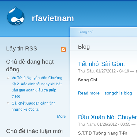
Main menu
Sk
ma
rfavietnam
co
Trang chủ
You are here
Blog
Lấy tin RSS
Chủ đề đang hoạt
Tết nhớ Sài Gòn.
động
Thứ Sáu, 01/27/2012 - 04:19 —
Vụ Tử tù Nguyễn Văn Chưởng:
Song Chi.
Kỳ 2. Xác định tội ngay khi bắt
đầu giai đoạn điều tra (tiếp
Read more
songchi's blog
about Tết nhớ Sài Gòn
theo)
Cái chết Gaddafi cảnh tỉnh
những kẻ độc tài
Đầu Xuân Nói Chuyệ
More
Thứ Năm, 01/26/2012 - 03:55 —
Chủ đề thảo luận mới
S.T.T.D Tưởng Năng Tiến