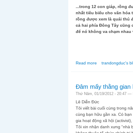
...trong 12 con giáp, rồng đ
nhất tiêu biểu cho văn hóa
rồng được xem là quái thú 
cả hai phía Đông Tây cũng 
để nó không va chạm nhau 
Read more
trandongduc's b
about Nhâm Thìn là n
Đâm mấy thằng gian b
Thứ Năm, 01/19/2012 - 20:47 —
Lê Diễn Đức
Tôi viết bài cuối cùng trong 
cùng bạn hữu gần xa. Có bạn 
gia hoạt động xã hội (activist)
Tôi xin nhận danh xưng “nhà bá
không thuộc tổ chức chính trị 