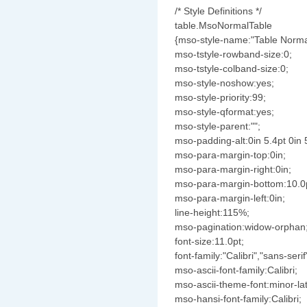
/* Style Definitions */
table.MsoNormalTable
{mso-style-name:"Table Norma
mso-tstyle-rowband-size:0;
mso-tstyle-colband-size:0;
mso-style-noshow:yes;
mso-style-priority:99;
mso-style-qformat:yes;
mso-style-parent:"";
mso-padding-alt:0in 5.4pt 0in 
mso-para-margin-top:0in;
mso-para-margin-right:0in;
mso-para-margin-bottom:10.0
mso-para-margin-left:0in;
line-height:115%;
mso-pagination:widow-orphan
font-size:11.0pt;
font-family:"Calibri","sans-serif
mso-ascii-font-family:Calibri;
mso-ascii-theme-font:minor-lat
mso-hansi-font-family:Calibri;