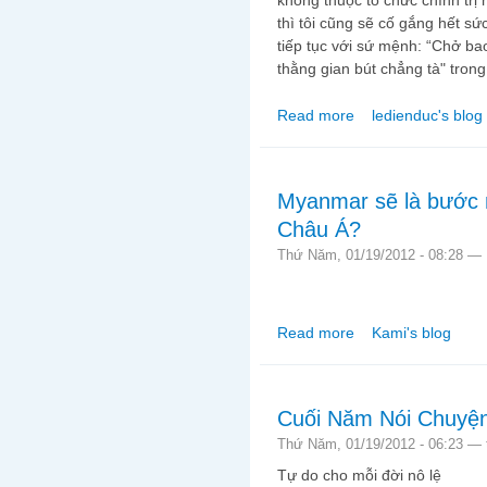
thì tôi cũng sẽ cố gắng hết s
tiếp tục với sứ mệnh: “Chở b
thằng gian bút chẳng tà" tro
Read more
ledienduc's blog
about Đâm mấy thằng g
Myanmar sẽ là bước 
Châu Á?
Thứ Năm, 01/19/2012 - 08:28 —
Read more
Kami's blog
about Myanmar sẽ là 
Cuối Năm Nói Chuyện
Thứ Năm, 01/19/2012 - 06:23 —
Tự do cho mỗi đời nô lệ