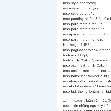
mso-style-priority:99;
mso-style-qformat:yes;
mso-style-parent:"";
mso-padding-alt:0in 5.4pt 0in 
mso-para-margin-top:0in;
mso-para-margin-right:0in;
mso-para-margin-bottom:10.0
mso-para-margin-left:0in;
line-height:115%;
mso-pagination:widow-orphan
font-size:11.0pt;
font-family:"Calibri","sans-serif
mso-ascii-font-family:Calibri;
mso-ascii-theme-font:minor-lat
mso-hansi-font-family:Calibri;
mso-hansi-theme-font:minor-la
mso-bidi-font-family:"Times 
mso-bidi-theme-font:minor-bidi
...Tính cách lý luận văn hóa C
sục khiến những người lý luậ
Là tác giả của nhiều sách và 