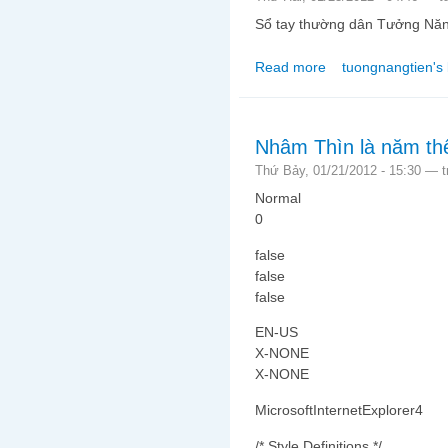
Sổ tay thường dân Tưởng Năn
Read more
tuongnangtien's 
about Xuân Nghe Nhạc
Nhâm Thìn là năm th
Thứ Bảy, 01/21/2012 - 15:30 —
Normal
0
false
false
false
EN-US
X-NONE
X-NONE
MicrosoftInternetExplorer4
/* Style Definitions */