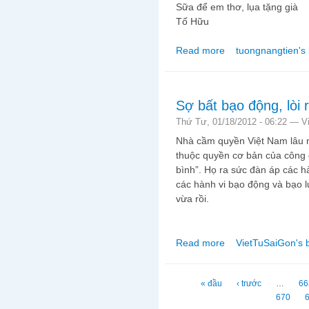
Sữa để em thơ, lụa tặng già
Tố Hữu
Read more
tuongnangtien's 
about Cuối Năm Nói C
Sợ bất bạo động, lòi 
Thứ Tư, 01/18/2012 - 06:22 —
V
Nhà cầm quyền Việt Nam lâu 
thuộc quyền cơ bản của công d
bình”. Họ ra sức đàn áp các hà
các hành vi bạo động và bạo 
vừa rồi.
Read more
VietTuSaiGon's 
about Sợ bất bạo động
Trang
« đầu
‹ trước
…
66
670