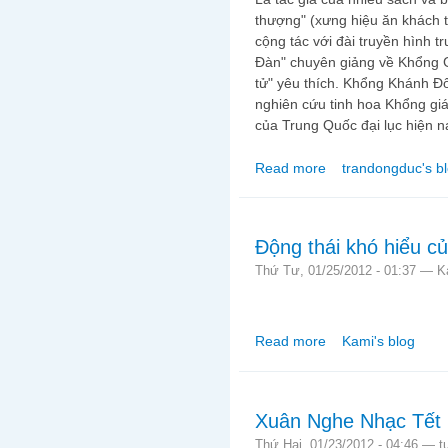
thượng" (xưng hiệu ăn khách tr
cộng tác với đài truyền hình 
Đàn" chuyên giảng về Khổng G
tử" yêu thích. Khổng Khánh Đô
nghiên cứu tinh hoa Khổng giáo
của Trung Quốc đại lục hiện n
Read more
trandongduc's b
about "Người có tố chấ
Động thái khó hiểu c
Thứ Tư, 01/25/2012 - 01:37 —
K
Read more
Kami's blog
about Động thái khó h
Xuân Nghe Nhạc Tết
Thứ Hai, 01/23/2012 - 04:46 —
t