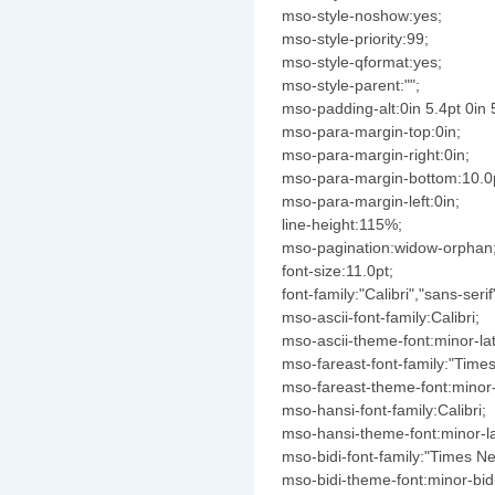
mso-style-noshow:yes;
mso-style-priority:99;
mso-style-qformat:yes;
mso-style-parent:"";
mso-padding-alt:0in 5.4pt 0in 
mso-para-margin-top:0in;
mso-para-margin-right:0in;
mso-para-margin-bottom:10.0
mso-para-margin-left:0in;
line-height:115%;
mso-pagination:widow-orphan
font-size:11.0pt;
font-family:"Calibri","sans-serif
mso-ascii-font-family:Calibri;
mso-ascii-theme-font:minor-lat
mso-fareast-font-family:"Tim
mso-fareast-theme-font:minor-
mso-hansi-font-family:Calibri;
mso-hansi-theme-font:minor-la
mso-bidi-font-family:"Times 
mso-bidi-theme-font:minor-bidi