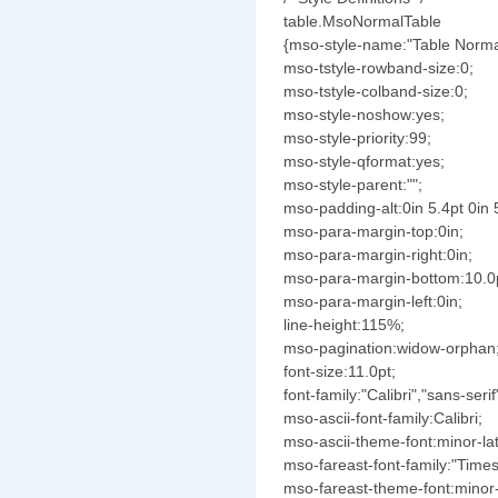
table.MsoNormalTable
{mso-style-name:"Table Norma
mso-tstyle-rowband-size:0;
mso-tstyle-colband-size:0;
mso-style-noshow:yes;
mso-style-priority:99;
mso-style-qformat:yes;
mso-style-parent:"";
mso-padding-alt:0in 5.4pt 0in 
mso-para-margin-top:0in;
mso-para-margin-right:0in;
mso-para-margin-bottom:10.0
mso-para-margin-left:0in;
line-height:115%;
mso-pagination:widow-orphan
font-size:11.0pt;
font-family:"Calibri","sans-serif
mso-ascii-font-family:Calibri;
mso-ascii-theme-font:minor-lat
mso-fareast-font-family:"Tim
mso-fareast-theme-font:minor-