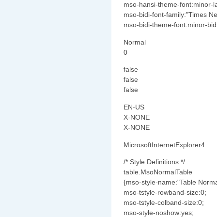
mso-hansi-theme-font:minor-la
mso-bidi-font-family:"Times 
mso-bidi-theme-font:minor-bidi
Normal
0
false
false
false
EN-US
X-NONE
X-NONE
MicrosoftInternetExplorer4
/* Style Definitions */
table.MsoNormalTable
{mso-style-name:"Table Norma
mso-tstyle-rowband-size:0;
mso-tstyle-colband-size:0;
mso-style-noshow:yes;