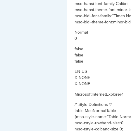
mso-hansi-font-family:Calibri;
mso-hansi-theme-font:minor-la
mso-bidi-font-family:"Times 
mso-bidi-theme-font:minor-bidi
Normal
0
false
false
false
EN-US
X-NONE
X-NONE
MicrosoftInternetExplorer4
/* Style Definitions */
table.MsoNormalTable
{mso-style-name:"Table Norma
mso-tstyle-rowband-size:0;
mso-tstyle-colband-size:0;