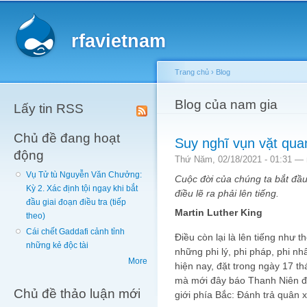
Main menu
Sk
ma
rfavietnam
co
Trang chủ
›
Blog
You are here
Blog của nam gia
Lấy tin RSS
Chủ đề đang hoạt
Suy nghĩ vụn vặt qua
động
Thứ Năm, 02/18/2021 - 01:31 —
Vụ Tử tù Nguyễn Văn Chưởng:
Cuộc đời của chúng ta bắt đầu
Kỳ 2. Xác định tội ngay khi bắt
điều lẽ ra phải lên tiếng.
đầu giai đoạn điều tra (tiếp
Martin Luther King
theo)
Cái chết Gaddafi cảnh tỉnh
Điều còn lại là lên tiếng như 
những kẻ độc tài
những phi lý, phi pháp, phi nh
More
hiện nay, đặt trong ngày 17 t
mà mới đây báo Thanh Niên đặ
Chủ đề thảo luận mới
giới phía Bắc: Đánh trả quân 