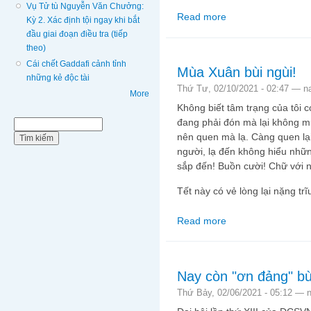
Vụ Tử tù Nguyễn Văn Chưởng:
Read more
about Suy nghĩ vụn vặ
Kỳ 2. Xác định tội ngay khi bắt
đầu giai đoạn điều tra (tiếp
theo)
Cái chết Gaddafi cảnh tỉnh
Mùa Xuân bùi ngùi!
những kẻ độc tài
Thứ Tư, 02/10/2021 - 02:47 —
n
More
Không biết tâm trạng của tôi 
đang phải đón mà lại không mu
Biểu mẫu tìm kiếm
Tìm kiếm
nên quen mà lạ. Càng quen lại
người, lạ đến không hiểu nhữ
sắp đến! Buồn cười! Chữ với ng
Tết này có vẻ lòng lại nặng tr
Read more
about Mùa Xuân bùi n
Nay còn "ơn đảng" bùi
Thứ Bảy, 02/06/2021 - 05:12 —