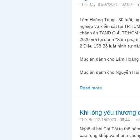
Thứ Bảy, 01/02/2021 - 02:09 —
Lâm Hoàng Tùng - 30 tuổi, ng
nghiệp vụ kiểm sát tại TP.HC
chánh án TAND Q.4, TP.HCM v
2020 với tội danh "Xâm phạm 
2 Điều 158 Bộ luật hình sự n
Mức án dành cho Lâm Hoàng 
Mức án dành cho Nguyễn Hải 
Read more
about Người CSVN nên 
Khi lòng yêu thương
Thứ Ba, 12/15/2020 - 08:44 —
n
Nghệ sĩ hài Chí Tài tạ thế h
báo rộng khắp và nhanh chóng,