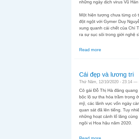
những ngày dịch virus Vũ Hán 
Một hiện tượng chưa từng có t
đột ngột với Gymer Duy Nguyễ
xung quanh cái chết của Chí T
ra sự sục sôi trong giới nghệ 
Read more
about Khi lòng yêu t
Cái đẹp và lương tri
Thứ Năm, 12/10/2020 - 23:14 —
Cô gái Đỗ Thị Hà đăng quang 
bộc lộ sự tha hóa trầm trọng ở
mỹ, các lãnh vực vốn ngày cà
quan sát đã lên tiếng. Tuy nh
những hoạt cảnh lố lăng cùng
ngôi vị Hoa hậu năm 2020.
Read more
about Cái đẹp và lương