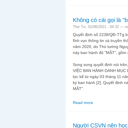
Không có cái gọi là 
Thứ Tư, 01/06/2021 - 04:32 —
n
Quyết định số 2238/QĐ-TTg b
lĩnh vực thông tin và truyền t
năm 2020, do Thủ tướng Nguy
này ban hành độ "MẬT", gồm c
Song song quyết định nói trên
VIỆC BAN HÀNH DANH MỤC B
lực kể từ ngày 03 tháng 11 
ký ban hành [2]. Quyết định 
MẬT".
Read more
about Không có cái gọ
Người CSVN nên học l