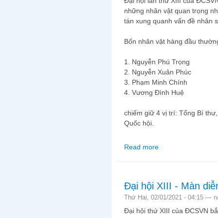
Đại hội lần thứ XIII của ĐCSVN
những nhân vật quan trọng nh
tán xung quanh vấn đề nhân 
Bốn nhân vật hàng đầu thường 
1. Nguyễn Phú Trọng
2. Nguyễn Xuân Phúc
3. Phạm Minh Chính
4. Vương Đình Huệ
chiếm giữ 4 vị trí: Tổng Bí th
Quốc hội.
Read more
about Nay còn "ơn đản
Đại hội XIII - Màn di
Thứ Hai, 02/01/2021 - 04:15 —
n
Đại hội thứ XIII của ĐCSVN b