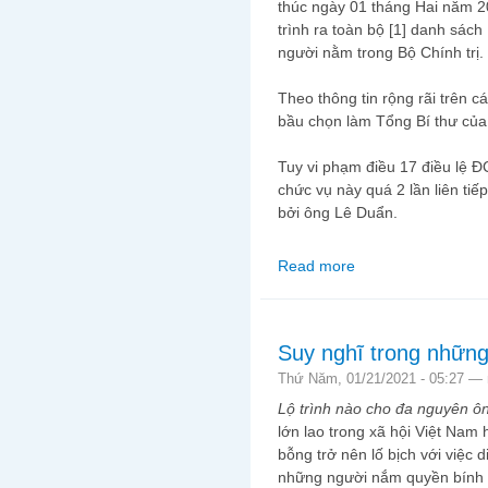
thúc ngày 01 tháng Hai năm 
trình ra toàn bộ [1] danh sá
người nằm trong Bộ Chính trị.
Theo thông tin rộng rãi trên
bầu chọn làm Tổng Bí thư củ
Tuy vi phạm điều 17 điều lệ 
chức vụ này quá 2 lần liên tiế
bởi ông Lê Duẩn.
Read more
about Đại hội XIII - M
Suy nghĩ trong những
Thứ Năm, 01/21/2021 - 05:27 —
Lộ trình nào cho đa nguyên ôn
lớn lao trong xã hội Việt Nam 
bỗng trở nên lố bịch với việc 
những người nắm quyền bính t