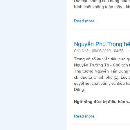
Dư luận không còn bàng hoàng 
Kình chết không toàn thây - k
Read more
about Vụ án Đồng Tâm
Nguyễn Phú Trọng hết
Chủ Nhật, 09/06/2020 - 04:55 —
Trong vô số vụ việc tiêu cực 
Nguyễn Trường Tô - Chủ tịch t
Thủ tướng Nguyễn Tấn Dũng v
chỉ đạo từ Chính phủ [1]. Lúc 
quyết liệt chất vấn việc điề
Dũng.
Ngỡ rằng đức trị điều hành..
Read more
about Nguyễn Phú Trọ