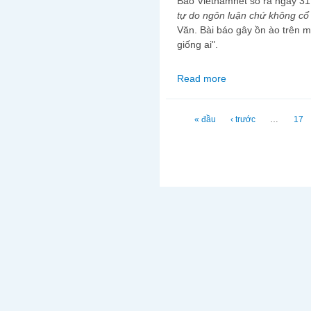
Báo Vietnamnet số ra ngày 31
tự do ngôn luận chứ không cổ 
Văn. Bài báo gây ồn ào trên 
giống ai".
Read more
about Tự do ngôn luận l
Trang
« đầu
‹ trước
…
17