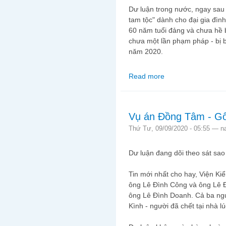
Dư luận trong nước, ngay sau đ
tam tộc" dành cho đại gia đìn
60 năm tuổi đảng và chưa hề b
chưa một lần phạm pháp - bị 
năm 2020.
Read more
about Hậu vụ án Đồn
Vụ án Đồng Tâm - Gố
Thứ Tư, 09/09/2020 - 05:55 —
n
Dư luận đang dõi theo sát sa
Tin mới nhất cho hay, Viện Kiể
ông Lê Đình Công và ông Lê Đ
ông Lê Đình Doanh. Cả ba ngư
Kình - người đã chết tại nhà 