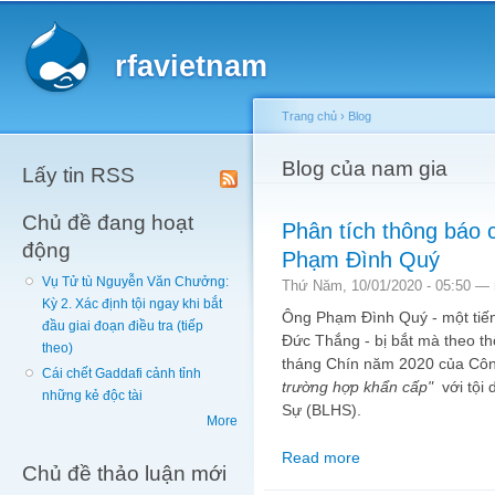
Main menu
Sk
ma
rfavietnam
co
Trang chủ
›
Blog
You are here
Blog của nam gia
Lấy tin RSS
Chủ đề đang hoạt
Phân tích thông báo 
động
Phạm Đình Quý
Vụ Tử tù Nguyễn Văn Chưởng:
Thứ Năm, 10/01/2020 - 05:50 —
Kỳ 2. Xác định tội ngay khi bắt
Ông Phạm Đình Quý - một tiến 
đầu giai đoạn điều tra (tiếp
Đức Thắng - bị bắt mà theo 
theo)
tháng Chín năm 2020 của Côn
Cái chết Gaddafi cảnh tỉnh
trường hợp khẩn cấp"
với tội
những kẻ độc tài
Sự (BLHS).
More
Read more
about Phân tích thôn
Chủ đề thảo luận mới