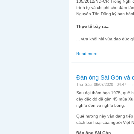
105/2012/NĐ-CP. Trong Nghị đ
trình tự và chi phí cho đám t
Nguyễn Tấn Dũng ký ban hành
Thực tế bày ra...
... vừa khôi hài vừa đạo đức gi
Read more
about Khi ông Lê Khả P
Đàn ông Sài Gòn và 
Thứ Sáu, 08/07/2020 - 04:47 —
Sau đại thảm họa 1975, quê h
dày đặc đó đã gần 45 mùa Xu
nghĩa đen và nghĩa bóng.
Quê hương này vẫn đang tiếp 
cách bại hoại của người Việt 
Đàn ông Sài Gòn