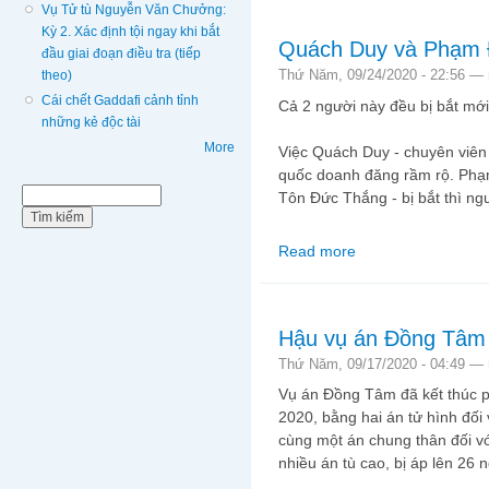
Vụ Tử tù Nguyễn Văn Chưởng:
Kỳ 2. Xác định tội ngay khi bắt
Quách Duy và Phạm 
đầu giai đoạn điều tra (tiếp
Thứ Năm, 09/24/2020 - 22:56 —
theo)
Cái chết Gaddafi cảnh tỉnh
Cả 2 người này đều bị bắt mới
những kẻ độc tài
More
Việc Quách Duy - chuyên viê
quốc doanh đăng rầm rộ. Phạm
Biểu mẫu tìm kiếm
Tìm kiếm
Tôn Đức Thắng - bị bắt thì ngư
Read more
about Quách Duy và 
Hậu vụ án Đồng Tâm
Thứ Năm, 09/17/2020 - 04:49 —
Vụ án Đồng Tâm đã kết thúc 
2020, bằng hai án tử hình đố
cùng một án chung thân đối v
nhiều án tù cao, bị áp lên 26 n