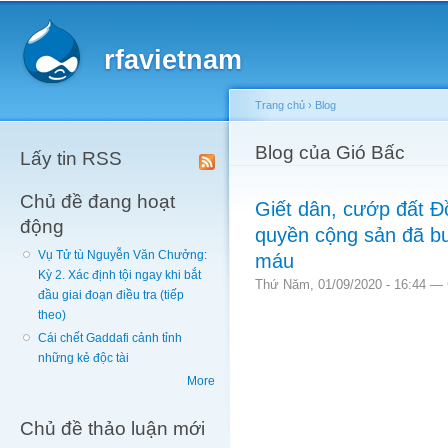
Main menu
Sk
ma
rfavietnam
co
Trang chủ
›
Blog
You are here
Blog của Gió Bấc
Lấy tin RSS
Chủ đề đang hoạt
Giết dân, cướp đất 
động
quyền cộng sản đã b
Vụ Tử tù Nguyễn Văn Chưởng:
máu
Kỳ 2. Xác định tội ngay khi bắt
Thứ Năm, 01/09/2020 - 16:44 —
đầu giai đoạn điều tra (tiếp
theo)
Cái chết Gaddafi cảnh tỉnh
những kẻ độc tài
More
Chủ đề thảo luận mới