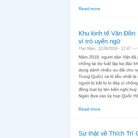
Read more
about Hủy án Hồ Duy H
Khu kinh tế Vân Đồn: 
vì trò uyển ngữ
Thứ Năm, 11/28/2019 - 12:47 —
Năm 2018, người dân Việt đã
chống lại dự luật lập ba đặc k
dung dành nhiều ưu đãi cho ng
Trung Quốc) và lộ liễu nhất l
người bị bắt bị tù đày vì chống
đồng loạt ký tên kiến nghị hu
Ngân đưa vào kỳ họp Quốc Hội 
Read more
about Khu kinh tế Vân 
Sự thật về Thích Tr