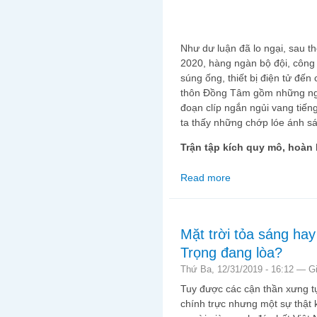
Như dư luận đã lo ngại, sau th
2020, hàng ngàn bộ đội, công a
súng ống, thiết bị điện tử đến
thôn Đồng Tâm gồm những ngư
đoạn clíp ngắn ngủi vang tiế
ta thấy những chớp lóe ánh s
Trận tập kích quy mô, hoàn
Read more
about Giết dân, cướp
ranh máu
Mặt trời tỏa sáng ha
Trọng đang lòa?
Thứ Ba, 12/31/2019 - 16:12 —
G
Tuy được các cận thần xưng tụ
chính trực nhưng một sự thật 