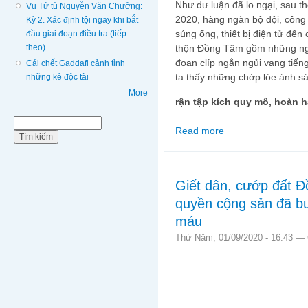
Như dư luận đã lo ngại, sau th
Vụ Tử tù Nguyễn Văn Chưởng:
2020, hàng ngàn bộ đội, công a
Kỳ 2. Xác định tội ngay khi bắt
súng ống, thiết bị điện tử đến
đầu giai đoạn điều tra (tiếp
theo)
thộn Đồng Tâm gồm những ngư
đoạn clíp ngắn ngủi vang tiế
Cái chết Gaddafi cảnh tỉnh
ta thấy những chớp lóe ánh s
những kẻ độc tài
More
rận tập kích quy mô, hoàn h
Biểu mẫu tìm kiếm
Tìm kiếm
Read more
about Giết dân, cướp
ranh máu
Giết dân, cướp đất 
quyền cộng sản đã b
máu
Thứ Năm, 01/09/2020 - 16:43 —