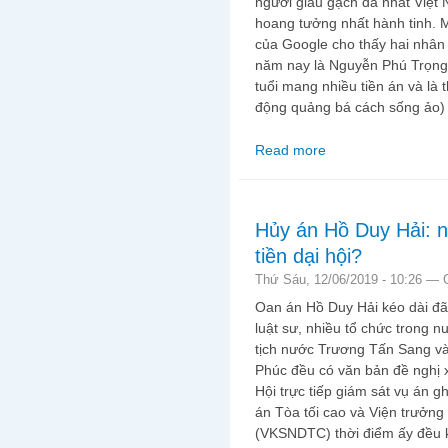
người giàu gạch đá nhất Việt
hoang tưởng nhất hành tinh. M
của Google cho thấy hai nhân
năm nay là Nguyễn Phú Trọng 
tuổi mang nhiều tiền án và là 
động quảng bá cách sống ảo) 
Read more
about Mặt trời tỏa sá
Hủy án Hồ Duy Hải: n
tiền dại hội?
Thứ Sáu, 12/06/2019 - 10:26 —
Oan án Hồ Duy Hải kéo dài đã
luật sư, nhiều tổ chức trong n
tịch nước Trương Tấn Sang v
Phúc đều có văn bản đề nghị 
Hội trực tiếp giám sát vụ án 
án Tòa tối cao và Viện trưởng
(VKSNDTC) thời điểm ấy đều 