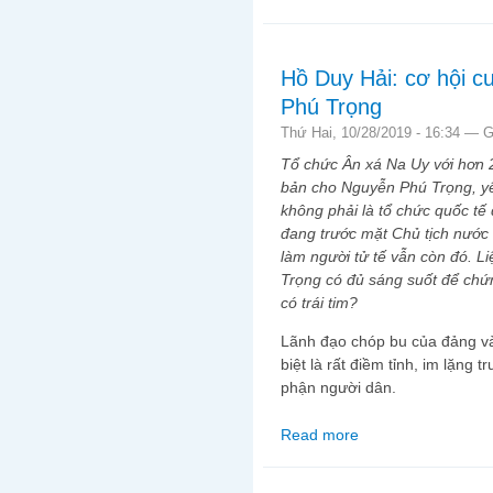
Hồ Duy Hải: cơ hội c
Phú Trọng
Thứ Hai, 10/28/2019 - 16:34 —
G
Tổ chức Ân xá Na Uy với hơn 
bản cho Nguyễn Phú Trọng, yê
không phải là tổ chức quốc tế
đang trước mặt Chủ tịch nước
làm người tử tế vẫn còn đó. Liệ
Trọng có đủ sáng suốt để chứn
có trái tim?
Lãnh đạo chóp bu của đảng v
biệt là rất điềm tỉnh, im lặng
phận người dân.
Read more
about Hồ Duy Hải: cơ 