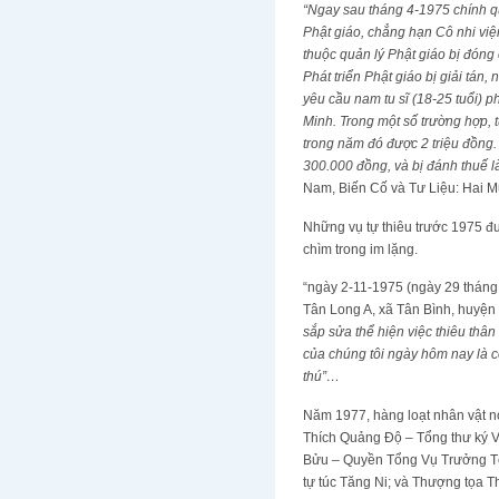
“Ngay sau tháng 4-1975 chính qu
Phật giáo, chẳng hạn Cô nhi việ
thuộc quản lý Phật giáo bị đón
Phát triển Phật giáo bị giải tán
yêu cầu nam tu sĩ (18-25 tuổi) 
Minh. Trong một số trường hợp, t
trong năm đó được 2 triệu đồng.
300.000 đồng, và bị đánh thuế 
Nam, Biến Cố và Tư Liệu: Hai 
Những vụ tự thiêu trước 1975 đư
chìm trong im lặng.
“ngày 2-11-1975 (ngày 29 tháng 9
Tân Long A, xã Tân Bình, huyện 
sắp sửa thể hiện việc thiêu th
của chúng tôi ngày hôm nay là 
thú”…
Năm 1977, hàng loạt nhân vật 
Thích Quảng Độ – Tổng thư ký 
Bửu – Quyền Tổng Vụ Trưởng T
tự túc Tăng Ni; và Thượng tọa T