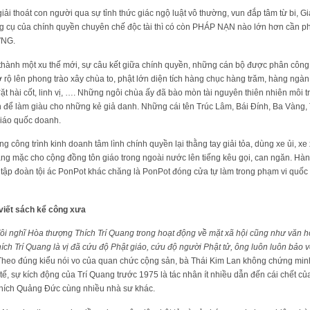
iải thoát con người qua sự tỉnh thức giác ngộ luật vô thường, vun đắp tâm từ bi,
g cụ của chính quyền chuyên chế độc tài thì có còn PHÁP NẠN nào lớn hơn cần phả
ƯNG.
thành một xu thế mới, sự câu kết giữa chính quyền, những cán bộ được phân công l
rộ lên phong trào xây chùa to, phật lớn diện tích hàng chục hàng trăm, hàng ngàn
ặt hài cốt, linh vị, …. Những ngôi chùa ấy đã bào mòn tài nguyên thiên nhiên môi 
tín để làm giàu cho những kẻ giả danh. Những cái tên Trúc Lâm, Bái Đính, Ba Vàn
giáo quốc doanh.
công trình kinh doanh tâm lình chính quyền lại thằng tay giải tỏa, dùng xe ủi, xe
g mặc cho cộng đồng tôn giáo trong ngoài nước lên tiếng kêu gọi, can ngăn. Hàn
i tập đoàn tội ác PonPot khác chăng là PonPot đóng cửa tự làm trong phạm vi quố
 viết sách kể công xưa
ôi nghĩ Hòa thượng Thích Trí Quang trong hoạt động về mặt xã hội cũng như văn hóa 
Thích Trí Quang là vị đã cứu độ Phật giáo, cứu độ người Phật tử, ông luôn luôn bảo 
Theo đúng kiểu nói vo của quan chức cộng sản, bà Thái Kim Lan không chứng min
 tế, sự kích động của Trí Quang trước 1975 là tác nhân ít nhiều dẫn đến cái chết 
 Thích Quảng Đức cùng nhiều nhà sư khác.