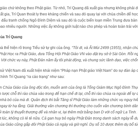
giáo chứ không theo Phật giáo. Từ nhỏ, Trí Quang đã xuất gia nhưng không phải để 
ất gia, Trí Quan thoát ly theo kháng chiến và sau đó quay lại với chùa chiền để học
áo đấu tranh chống Ngô Đình Diệm và sau đó là cuộc biến loạn miền Trung đưa bàn
 bao nhiêu người. Những việc ấy không giới luật nào cho phép và hoàn toàn trái với
ủa Trí Quang
 thể hiện rõ trong Tiểu sử tự ghi của ông.
“Tôi đi, và Ất Mùi 2499 (1955), nhận ch
Phật Học ra Phật Giáo, đưa Tổng Hội Phật Giáo VN vào đặt trụ sở ở Sài Gòn. Rồi 
n. Với chức vụ này, Phật Đản năm ấy tôi phát động, và chung sức lãnh đạo, việc ch
 sử Việt Nam đã xuất hiện khái niệm “Pháp nạn Phật giáo Việt Nam” do sự đàn áp
Chính Trí Quang “ra cáo trạng” như sau:
 Chúa Giáo của ông độc tôn, muốn anh của ông là Tổng Giám Mục Ngô Đình Thục
 lược chỗ thì rào chùa vào trong để hạn chế đi lại, chỗ thì rào chùa ra ngoài để tự 
nhà bỏ của mà đi. Quân địch thì bắt Tăng sĩ Phật Giáo làm những chức vụ nguy hi
gay từ hạ tầng. Giải thưởng văn chương thì thưởng cho cuốn văn chương bình dân
ổi toàn lý thuyết thượng đế và nhân vị, lại thêm một bằng ban D với cổ ngữ La Tinh. S
 lúc, không cò lẻ tẻ nữa. Cả gan huy bỏ ngày Phật Đản trong danh sách ngày lễ đ
úa Giáo cũng gấp đôi Phật Giáo cả ngày và giờ nghỉ. Dụ số 10 được thêm dụ bổ tú