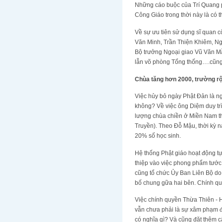
Những cáo buộc của Trí Quang p
Công Giáo trong thời này là có 
Về sự ưu tiên sử dụng sĩ quan c
Văn Minh, Trần Thiện Khiêm, Ng
Bộ trưởng Ngoại giao Vũ Văn M
lẫn võ phòng Tổng thống….cũng 
Chùa tăng hơn 2000, trường r
Việc hủy bỏ ngày Phật Đản là n
không? Về việc ông Diệm duy trì
lượng chùa chiền ở Miền Nam th
Truyền). Theo Đỗ Mậu, thời kỳ 
20% số học sinh.
Hệ thống Phật giáo hoạt động t
thiệp vào việc phong phẩm tước, 
cũng tổ chức Ủy Ban Liên Bộ d
bố chung gữa hai bên. Chính qu
Việc chính quyền Thừa Thiên - H
vẫn chưa phải là sự xâm phạm đế
có nghĩa gì? Và cũng đặt thêm c