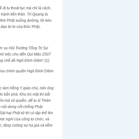
đi tu thoát tục mà chỉ là cách,
 hành tiến thân. Trí Quang là
 thờ Phật xuống đường, lôi kéo
 đạo từ bi của Đức Phật,
ức vụ Hội Trưởng Tổng Trị Sự
nghỉ việc cho đến Quí Mão 2507
ống chế độ Ngô Đình Diệm”.
{1}
 của chính quyền Ngô Đình Diệm.
 làm Hồng Y giáo chủ, nên ông
do bắn phá. Khu trù mật thì bắt
ểm mà vô quyền, để tu sĩ Thiên
 nội dung cốt chống Phật
át hại Phật tử thì có tập thể lên
ược nghỉ của công tư chức, và
c, tăng cường sự hạ giá và kềm