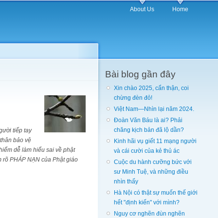
About Us
Home
Bài blog gần đây
Xin chào 2025, cẩn thận, coi
chừng đèn đỏ!
Việt Nam—Nhìn lại năm 2024.
Đoàn Văn Báu là ai? Phải
chăng kịch bản đã lộ dần?
ười tiếp tay
 thân bảo vệ
Kinh hãi vụ giết 11 mạng người
hiểm dễ làm hiểu sai về phật
và cái cười của kẻ thủ ác
làm rõ PHÁP NẠN của Phật giáo
Cuộc du hành cưỡng bức với
sư Minh Tuệ, và những điều
nhìn thấy
Hà Nội có thật sự muốn thế giới
hết "định kiến" với mình?
Nguy cơ nghẽn đùn nghẽn