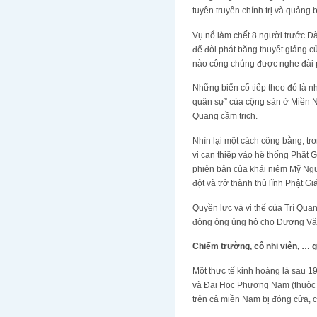
tuyên truyền chính trị và quảng b
Vụ nổ làm chết 8 người trước Đ
để đòi phát băng thuyết giảng c
nào công chúng được nghe đài p
Những biến cố tiếp theo đó là n
quân sự” của cộng sản ở Miền N
Quang cầm trịch.
Nhìn lại một cách công bằng, t
vi can thiệp vào hệ thống Phật 
phiên bản của khái niệm Mỹ Ngụ
đột và trở thành thủ lĩnh Phật G
Quyền lực và vị thế của Trí Qua
động ông ủng hộ cho Dương Văn
Chiếm trường, cô nhi viên, … 
Một thực tế kinh hoàng là sau 
và Đại Học Phương Nam (thuộc 
trên cả miền Nam bị đóng cửa, cơ 