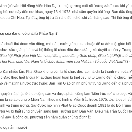
inh (cố vấn Hội đồng Viện Hóa Đạo) – một gương mặt rất “cứng đầu”, sau khi yê
ng hết nơi này đến nơi khác, ngày 13-4-1978, nhà cầm quyền bắt ông. Ban đầu ôn
 qua Chí Hòa. Tại đây, ông bị tra tấn cho đến chết chỉ vài tháng sau. Thi thể ông đ
 cụ của đảng: có phải là Pháp Nạn?
là chuổi thủ đoạn vận động, chia tác, cưởng ép, mua chuộc để ra đời một giáo hộ
 chức sắc, giáo phẩm và hệ thống tổ chức đều đươc đảng xét duyệt chuẩn y. Tron
Giáo hội Phật giáo Việt Nam hoạt động theo đúng Giáo pháp, Giáo luật Phật chế 
 hội Phật giáo Việt Nam là tổ chức thành viên của Mặt trận Tổ quốc Việt Nam"
.{3}
 Đại nhiều lần, Phật Giáo không còn là tổ chức độc lập mà chỉ là thành viên của Mặ
ạo theo triết lý của Phật Giáo hoàn toàn bị triệt tiêu từ tư tưởng đến tổ chức. Tiế
áo về mặt nhà nước trực thuộc Ban Tôn Giáo chính phủ từ trung ương đến địa phư
nguyên là phật tử theo cộng sản và được phân công làm “kiến trúc sư” cho cuộc 
ng là sẽ áp dụng ở Miền Nam theo mô hình ở Miền Bắc trước 1975, tức là dẹp hết 
p tỉnh và trung ương. Giữ đươc mô hình Phật Giáo Quốc doanh 1981 là do Đỗ Trung
ội Vụ bị thất sủng chuyển sang làm Trưởng Ban Dân Vận. Điều mà Trần Quốc H
o vì đây là công cụ, phương tiện nắm quần chúng tốt nhất.
ông cụ nắm người