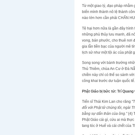
Từ một giao lý, đạo pháp nhằm g
biến mình thành nô lệ thành côn
nào lớn hơn cần phải CHẤN H
Tệ hại hơn nữa là gần đây hình 
những phù thủy lưu manh, đã nở 
vong, bán phước, cho thuê nơi đ
gia lẫn tiền bạc của người mê 
lịch sử như một tội ác của phật 
Song song với bành trướng những 
Thủ Thiêm, chùa An Cư ở Đà Nẵn
chiền này chỉ có thể so sánh vớ
công khai trước dư luận quốc tế.
Phật Giáo bị bức tử: Trí Quang
Tiến sĩ Thái Kim Lan cho răng
"T
đối với Phật tử chúng tôi, ngài 
bằng sự dấn thân của ông.”
{4} 
Phật Giáo cái gì, cứu ai mà thực
tang tóc ở Huế và cái chết của