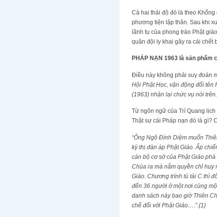
Cả hai thái độ đó là theo Khổng 
phương tiện lập thân. Sau khi xu
lãnh tụ của phong trào Phật gi
quân đội ly khai gây ra cái chết
PHÁP NẠN 1963 là sản phẩm c
Điều này không phải suy đoán mà
Hội Phật Học, vận động đổi tên 
(1963) nhận lại chức vụ nói trê
Từ ngôn ngữ của Trí Quang lịch
Thật sự cái Pháp nạn đó là gì? 
“Ông Ngô Đình Diệm muốn Thiên
kỳ thị đàn áp Phật Giáo. Ấp chiến
cán bộ cơ sở của Phật Giáo phá 
Chúa ra mà nắm quyền chỉ huy n
Giáo. Chương trình tú tài C thì đ
đến 36 người ở một nơi cùng một
danh sách này bao giờ Thiên Ch
chế đối với Phật Giáo….”.{1}