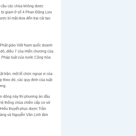
u cầu các chùa không được
g bị giam ở số 4 Phan Đăng Lưu
ược bí mật đưa đến trại cải tạo
i Phật giáo Việt Nam quốc doanh
g đó, điều 7 của Hiến chương của
và Pháp luật của nước Cộng hòa
t trận, một tổ chức ngoại vi của
p theo đó, các quy đinh của luật
ơng.
vận động này thì phương án đầu
hệ thống chùa chiền cấp cơ sở
 Hiếu thuyết phục được Trần
oàng và Nguyễn Văn Linh tâm