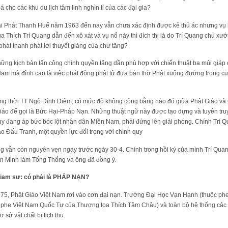
á cho các khu du lịch tâm linh nghìn tỉ của các đại gia?
ài Phát Thanh Huế năm 1963 đến nay vẫn chưa xác định được kẻ thủ ác nhưng vụ b
ủa Thích Trí Quang dẫn đến xô xát và vụ nổ này thì đích thị là do Trí Quang chủ xư
hát thanh phát lời thuyết giảng của chư tăng?
hững kịch bản tấn công chính quyền tăng dần phù hợp với chiến thuật ba mủi giáp cô
am mà đỉnh cao là việc phát động phật tử đưa bàn thờ Phật xuống đường trong cu
rong thời TT Ngô Đình Diệm, có mức độ không công bằng nào đó giữa Phật Giáo 
Giáo để gọi là Bức Hại-Pháp Nạn. Những thuật ngữ này được tạo dựng và tuyên tru
y đang áp bức bóc lột nhân dân Miền Nam, phải đứng lên giải phóng. Chính Trí Q
iáo Đấu Tranh, một quyền lực đối trọng với chính quy
ng vẫn còn nguyên vẹn ngay trước ngày 30-4. Chính trong hồi ký của mình Trí Quan
 Minh làm Tổng Thống và ông đã đồng ý.
giam sư: có phải là PHÁP NẠN?
1975, Phật Giáo Việt Nam rơi vào cơn đại nạn. Trường Đại Học Vạn Hạnh (thuộc p
phe Việt Nam Quốc Tự của Thượng tọa Thích Tâm Châu) và toàn bộ hệ thống các 
sở vật chất bị tịch thu.