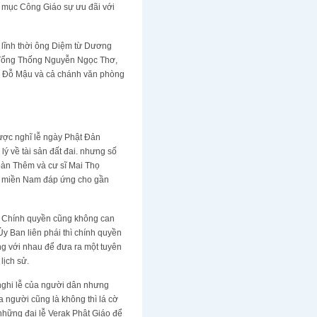
 mục Công Giáo sự ưu đãi với
g lĩnh thời ông Diệm từ Dương
ó Tổng Thống Nguyễn Ngọc Thơ,
i Đỗ Mậu và cả chánh văn phòng
ược nghĩ lễ ngày Phật Đản
ý về tài sản đất đai. nhưng số
oàn Thêm và cư sĩ Mai Thọ
ắp miền Nam đáp ứng cho gần
o. Chính quyền cũng không can
Ủy Ban liên phái thì chính quyền
g với nhau để đưa ra một tuyên
lịch sử.
 nghi lễ của người dân nhưng
a người cũng là không thì lá cờ
 những đại lễ Verak Phật Giáo để