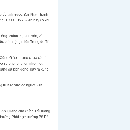
iểu tình trước Đài Phát Thanh
ớng. Từ sau 1975 đến nay có khi
ng “chính trị, binh vận, và
ộc biến động miền Trung do Trí
và Công Giáo nhưng chưa có hành
yền thổi phồng lên như một
uang đã kích động, gây ra xung
g tự hào việc có người vận
he Ấn Quang của chính Trí Quang
trường Phật học, trường Bồ Đề