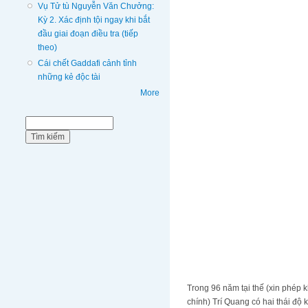
Vụ Tử tù Nguyễn Văn Chưởng:
Kỳ 2. Xác định tội ngay khi bắt
đầu giai đoạn điều tra (tiếp
theo)
Cái chết Gaddafi cảnh tỉnh
những kẻ độc tài
More
Biểu mẫu tìm kiếm
Tìm kiếm
Trong 96 năm tại thế (xin phép 
chính) Trí Quang có hai thái độ