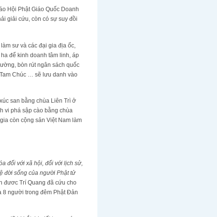
 Giáo Hội Phật Giáo Quốc Doanh
i giải cứu, còn có sự suy đồi
àm sư và các đại gia địa ốc,
 ha để kinh doanh tâm linh, áp
trường, bòn rút ngân sách quốc
g, Tam Chúc … sẽ lưu danh vào
 xúc san bằng chùa Liên Trì ở
h vi phá sập cào bằng chùa
c gia còn cộng sản Việt Nam làm
đối với xã hội, đối với lịch sử,
vệ đời sống của người Phật tử
h đươc Trí Quang đã cứu cho
của 8 người trong đêm Phật Đản