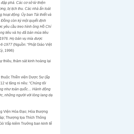
 đập phá. Các cơ sở từ thiện
g, bị tịch thu. Các nhà ấn loát
 hoạt động. Ủy ban Tái thiết và
ăn Đồng còn ký một quyết định
ợc yêu cầu treo hình ông Hồ Chí
ồng tiêu và họ đã bán mùa tiêu
m 1976. Họ bán vụ mía được
9-6-1977
(Nguồn: “Phật Giáo Việt
ỳ, 1996)
 thiêu, thảm sát kinh hoàng lại
n, thuộc Thiền viện Dược Sư (ấp
12 vị tăng ni nêu:
“Chúng tôi
 cũng như toàn quốc… Hành động
c, những người với lòng lang dạ
ng Viện Hóa Đạo; Hòa thượng
áp; Thượng tọa Thích Thông
ò Vấp kiêm Trưởng ban kinh tế