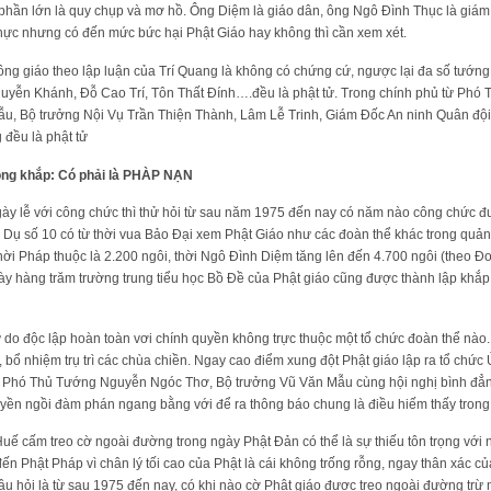
hần lớn là quy chụp và mơ hồ. Ông Diệm là giáo dân, ông Ngô Đình Thục là giám
thực nhưng có đến mức bức hại Phật Giáo hay không thì cần xem xét.
ông giáo theo lập luận của Trí Quang là không có chứng cứ, ngược lại đa số tướn
uyễn Khánh, Đỗ Cao Trí, Tôn Thất Đính….đều là phật tử. Trong chính phủ từ Ph
ẫu, Bộ trưởng Nội Vụ Trần Thiện Thành, Lâm Lễ Trinh, Giám Đốc An ninh Quân độ
đều là phật tử
ộng khắp: Có phải là PHÀP NẠN
gày lễ với công chức thì thử hỏi từ sau năm 1975 đến nay có năm nào công chức đ
 Dụ số 10 có từ thời vua Bảo Đại xem Phật Giáo như các đoàn thể khác trong quản l
ời Pháp thuộc là 2.200 ngôi, thời Ngô Đình Diệm tăng lên đến 4.700 ngôi (theo Đ
này hàng trăm trường trung tiểu học Bồ Đề của Phật giáo cũng được thành lập kh
ự do độc lập hoàn toàn vơi chính quyền không trực thuộc một tổ chức đoàn thể nà
bổ nhiệm trụ trì các chùa chiền. Ngay cao điểm xung đột Phật giáo lập ra tổ chức 
o Phó Thủ Tướng Nguyễn Ngóc Thơ, Bộ trưởng Vũ Văn Mẫu cùng hội nghị bình đẳn
yền ngồi đàm phán ngang bằng với để ra thông báo chung là điều hiếm thấy trong 
uế cấm treo cờ ngoài đường trong ngày Phật Đản có thể là sự thiếu tôn trọng với
n Phật Pháp vì chân lý tối cao của Phật là cái không trống rỗng, ngay thân xác củ
âu hỏi là từ sau 1975 đến nay, có khi nào cờ Phật giáo được treo ngoài đường trừ