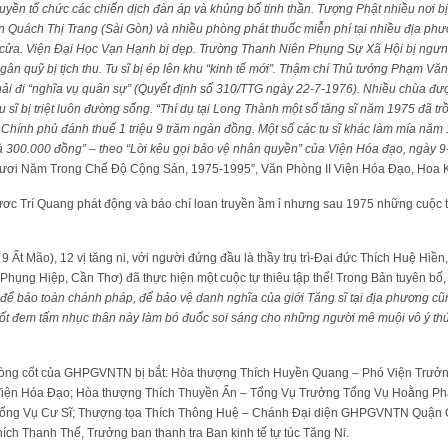
yền tổ chức các chiến dịch đàn áp và khủng bố tinh thần. Tượng Phật nhiều nơi bị
n Quách Thị Trang (Sài Gòn) và nhiều phòng phát thuốc miễn phí tại nhiều địa phươn
g cửa. Viện Đại Học Vạn Hạnh bị dẹp. Trường Thanh Niên Phụng Sự Xã Hội bị ngưng
, ngân quỹ bị tịch thu. Tu sĩ bị ép lên khu “kinh tế mới”. Thậm chí Thủ tướng Phạm V
phải đi “nghĩa vụ quân sự” (Quyết định số 310/TTG ngày 22-7-1976). Nhiều chùa đư
u sĩ bị triệt luôn đường sống. “Thí dụ tại Long Thành một số tăng sĩ năm 1975 đã tr
 Chính phủ đánh thuế 1 triệu 9 trăm ngàn đồng. Một số các tu sĩ khác làm mía nă
là 300.000 đồng” – theo “Lời kêu gọi bảo vệ nhân quyền” của Viện Hóa đạo, ngày 
Mươi Năm Trong Chế Ðộ Cộng Sản, 1975-1995”, Văn Phòng II Viện Hóa Ðạo, Hoa K
ơc Trí Quang phát động và báo chí loan truyền ầm ỉ nhưng sau 1975 những cuộc tự
 Ất Mão), 12 vị tăng ni, với người đứng đầu là thầy trụ trì-Đại đức Thích Huệ Hiề
Phụng Hiệp, Cần Thơ) đã thực hiện một cuộc tự thiêu tập thể! Trong Bản tuyên bố, 
ân để bảo toàn chánh pháp, để bảo vệ danh nghĩa của giới Tăng sĩ tại địa phương
cốt đem tấm nhục thân này làm bó đuốc soi sáng cho những người mê muội vô ý thứ
nòng cốt của GHPGVNTN bị bắt: Hòa thượng Thích Huyền Quang – Phó Viện Trưở
Viện Hóa Đạo; Hòa thượng Thích Thuyền Ấn – Tổng Vụ Trưởng Tổng Vụ Hoằng Ph
ổng Vụ Cư Sĩ; Thượng tọa Thích Thông Huệ – Chánh Đại diện GHPGVNTN Quận G
hích Thanh Thế, Trưởng ban thanh tra Ban kinh tế tự túc Tăng Ni.