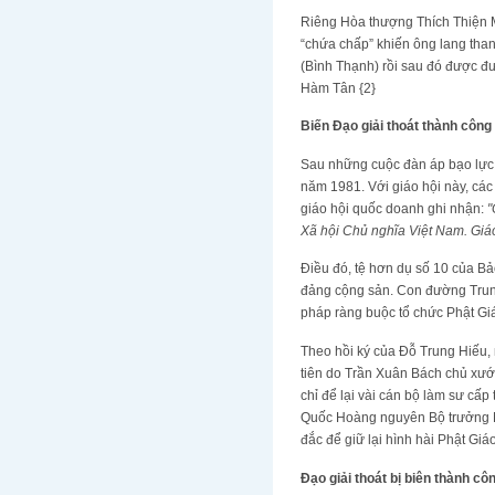
Riêng Hòa thượng Thích Thiện M
“chứa chấp” khiến ông lang tha
(Bình Thạnh) rồi sau đó được đưa
Hàm Tân {2}
Biến Đạo giải thoát thành công
Sau những cuộc đàn áp bạo lực 
năm 1981. Với giáo hội này, các
giáo hội quốc doanh ghi nhận:
"
Xã hội Chủ nghĩa Việt Nam. Giáo
Điều đó, tệ hơn dụ số 10 của Bảo
đảng cộng sản. Con đường Trung Đ
pháp ràng buộc tổ chức Phật Gi
Theo hồi ký của Đỗ Trung Hiếu, 
tiên do Trần Xuân Bách chủ xướ
chỉ để lại vài cán bộ làm sư cấ
Quốc Hoàng nguyên Bộ trưởng N
đắc để giữ lại hình hài Phật Giá
Đạo giải thoát bị biên thành c