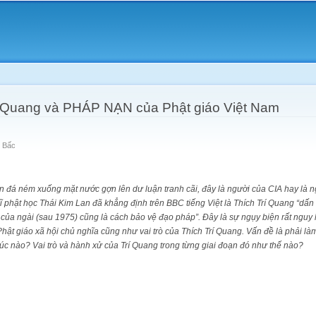
Skip to
main
content
rí Quang và PHÁP NẠN của Phật giáo Việt Nam
 Bấc
n đá ném xuống mặt nước gợn lên dư luận tranh cãi, đây là người của CIA hay là ng
 phật học Thái Kim Lan đã khẳng định trên BBC tiếng Việt là Thích Trí Quang “dấn
của ngài (sau 1975) cũng là cách bảo vệ đạo pháp”. Đây là sự ngụy biện rất nguy 
hật giáo xã hội chủ nghĩa cũng như vai trò của Thích Trí Quang. Vấn đề là phải 
ừ lúc nào? Vai trò và hành xử của Trí Quang trong từng giai đoạn đó như thế nào?