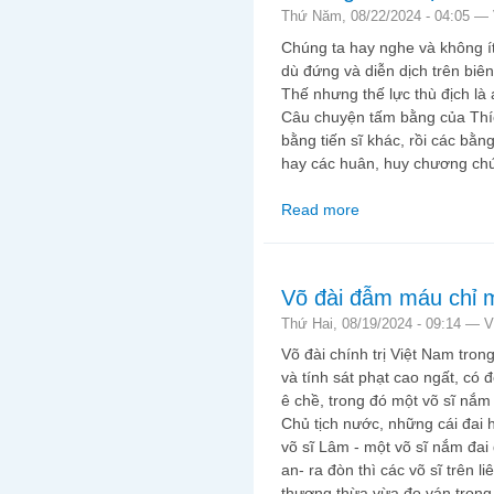
Thứ Năm, 08/22/2024 - 04:05 —
Chúng ta hay nghe và không ít
dù đứng và diễn dịch trên biên
Thế nhưng thế lực thù địch là
Câu chuyện tấm bằng của Th
bằng tiến sĩ khác, rồi các bằn
hay các huân, huy chương chứa
Read more
about Ai đang là thế l
Võ đài đẫm máu chỉ 
Thứ Hai, 08/19/2024 - 09:14 —
V
Võ đài chính trị Việt Nam tro
và tính sát phạt cao ngất, có
ê chề, trong đó một võ sĩ nắm 
Chủ tịch nước, những cái đai 
võ sĩ Lâm - một võ sĩ nắm đai
an- ra đòn thì các võ sĩ trên l
thượng thừa vừa đo ván trong 