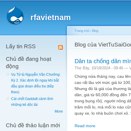
Main menu
Sk
ma
rfavietnam
co
Trang chủ
›
Blog
You are here
Blog của VietTuSaiGo
Lấy tin RSS
Chủ đề đang hoạt
Dân ta chống dân mì
động
Thứ Bảy, 10/19/2024 - 09:46 —
Vụ Tử tù Nguyễn Văn Chưởng:
Chừng nửa tháng nay, cau lên g
Kỳ 2. Xác định tội ngay khi bắt
cao rất lâu với mức giá từ 10
đầu giai đoạn điều tra (tiếp
Nhưng đó là giá của thương l
theo)
dân, giá từ 60,000 đồng đến 
Cái chết Gaddafi cảnh tỉnh
trong bụng rồi), người nông d
những kẻ độc tài
trăm mối lo, mà mối lo nào cũ
More
quay xe, lo nhà buôn chơi xỏ. 
Chủ đề thảo luận mới
Read more
about Dân ta chống d