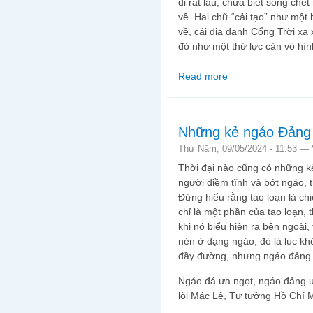
đi rất lâu, chưa biết sống chế
về. Hai chữ “cải tạo” như một
về, cái địa danh Cổng Trời xa 
đó như một thứ lực cản vô hìn
Read more
about Thư gửi miền B
Những kẻ ngáo Đảng
Thứ Năm, 09/05/2024 - 11:53 —
Thời đại nào cũng có những kẻ
người điềm tĩnh và bớt ngáo, th
Đừng hiểu rằng tao loạn là chi
chỉ là một phần của tao loạn, 
khi nó biểu hiện ra bên ngoài,
nén ở dạng ngáo, đó là lúc kh
đầy đường, nhưng ngáo đảng
Ngáo đá ưa ngọt, ngáo đảng 
lòi Mác Lê, Tư tưởng Hồ Chí 