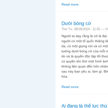
Read more
about Những kẻ ngáo
Dưới bóng cờ
Thứ Tư, 08/28/2024 - 11:55 —
V
Người ta dạy rằng lá cờ là đại
người có một tổ quốc thiêng l
da, có một giọng nói và có một
tưởng dưới bóng cờ của mỗi n
do và là quyền độc lập tối th
có quyền tôn thờ một hình ảnh
không liên quan đến hôn nhân
sau này bạn yêu ai, làm gì. Bở
hóa.
Read more
about Dưới bóng cờ
Ai đang là thế lực thù