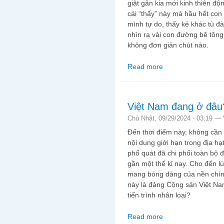
giật gân kia mới kinh thiên độ
cái “thấy” này mà hầu hết con 
mình tự do, thấy kẻ khác tù đà
nhìn ra vài con đường bê tông
không đơn giản chút nào.
Read more
about Bê tông hóa tâ
Việt Nam đang ở đâu
Chủ Nhật, 09/29/2024 - 03:19 —
Đến thời điểm này, không cần 
nội dung giới hạn trong địa hạt
phổ quát đã chi phối toàn bộ đ
gần một thế kỉ nay. Cho đến l
mang bóng dáng của nền chính 
này là đảng Cộng sản Việt Na
tiến trình nhân loại?
Read more
about Việt Nam đang 