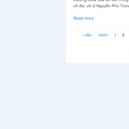
võ đài, võ sĩ Nguyễn Phú Trọn
Read more
about Võ đài đẫm máu
Trang
« đầu
‹ trước
1
2