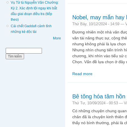
Vụ Tử tù Nguyễn Văn Chưởng:
Kỳ 2. Xác định tội ngay khi bắt
đầu giai đoạn điều tra (tiếp
Nobel, may mắn hay 
theo)
Thứ Bảy, 10/12/2024 - 14:59 —
Cái chết Gaddafi cảnh tỉnh
Đương nhiên một nhà văn đượ
những kẻ độc tài
văn tài năng thực sự, cộng th
More
nhưng không phải là lựa chọn g
Nhưng nhìn chung tiến trình hì
Biểu mẫu tìm kiếm
Tìm kiếm
chương, khi nhìn vào tiểu sử c
Chọn. Vấn đề lựa chọn ở đây 
Read more
about Nobel, may mắn
Bê tông hóa tâm hồn
Thứ Tư, 10/09/2024 - 00:53 —
V
Có những chuyện chung quanh 
chân đã là chuyện kinh thiên
thấy nó bình thường, phải là 