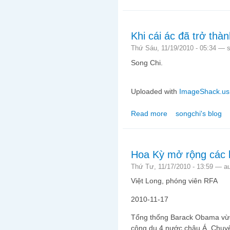
(Phần 1)
Khi cái ác đã trở thà
Thứ Sáu, 11/19/2010 - 05:34 —
Song Chi.
Uploaded with
ImageShack.us
Read more
songchi's blog
about Khi cái ác đã tr
Hoa Kỳ mở rộng các l
Thứ Tư, 11/17/2010 - 13:59 —
a
Việt Long, phóng viên RFA
2010-11-17
Tổng thống Barack Obama vừa
công du 4 nước châu Á. Chuyế