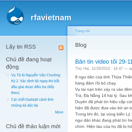
Main menu
Sk
ma
rfavietnam
co
Trang chủ
You are here
Blog
Lấy tin RSS
Chủ đề đang hoạt
Bản tin video tối 29-
động
Thứ Hai, 11/29/2010 - 16:47 —
a
Vụ Tử tù Nguyễn Văn Chưởng:
8 ngư dân của tỉnh Thừa Thiê
Kỳ 2. Xác định tội ngay khi bắt
hàng đâm rồi bỏ chạy.
đầu giai đoạn điều tra (tiếp
Vụ tai nạn trên xảy ra vào đê
theo)
Trà, Đà Nẵng 14 hải lý. Sau k
Cái chết Gaddafi cảnh tỉnh
Duyên đã phát tín hiệu cấp cứ
những kẻ độc tài
hiện đã được đưa vào bờ an t
More
Trong khi đó, tại vùng biển L
ngư dân khác đang phát tín hi
Chủ đề thảo luận mới
chìm. Hiện tàu của họ đã bị hỏ