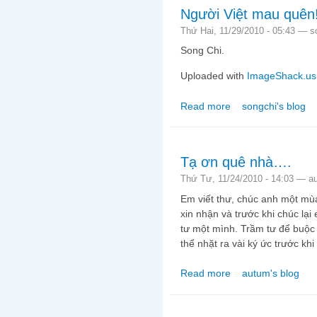
Người Việt mau quên
Thứ Hai, 11/29/2010 - 05:43 —
s
Song Chi.
Uploaded with
ImageShack.us
Read more
songchi's blog
about Người Việt mau
Tạ ơn quê nhà….
Thứ Tư, 11/24/2010 - 14:03 —
a
Em viết thư, chúc anh một m
xin nhận và trước khi chúc lại
tư một mình. Trầm tư để buộc 
thể nhặt ra vài ký ức trước khi
Read more
autum's blog
about Tạ ơn quê nhà