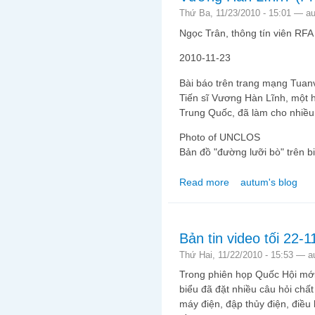
Thứ Ba, 11/23/2010 - 15:01 —
a
Ngọc Trân, thông tín viên RFA
2010-11-23
Bài báo trên trang mạng Tuan
Tiến sĩ Vương Hàn Lĩnh, một h
Trung Quốc, đã làm cho nhiều
Photo of UNCLOS
Bản đồ "đường lưỡi bò" trên b
Read more
autum's blog
about Các nhà sử học
(Phần 2)
Bản tin video tối 22-
Thứ Hai, 11/22/2010 - 15:53 —
a
Trong phiên họp Quốc Hội mới 
biểu đã đặt nhiều câu hỏi chấ
máy điện, đập thủy điện, điều 