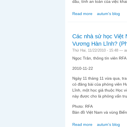
dầu, tính an toàn của việc kh
Read more
autum's blog
about Bản tin video tố
Các nhà sử học Việt 
Vương Hàn Lĩnh? (Ph
Thứ Hai, 11/22/2010 - 15:48 —
a
Ngọc Trân, thông tín viên RFA
2010-11-22
Ngày 11 tháng 11 vừa qua, t
có đăng bài của phóng viên 
Lĩnh, một học giả thuộc Học v
này được cho là phỏng vấn tr
Photo: RFA
Bản đồ Việt Nam và vùng Biể
Read more
autum's blog
about Các nhà sử học