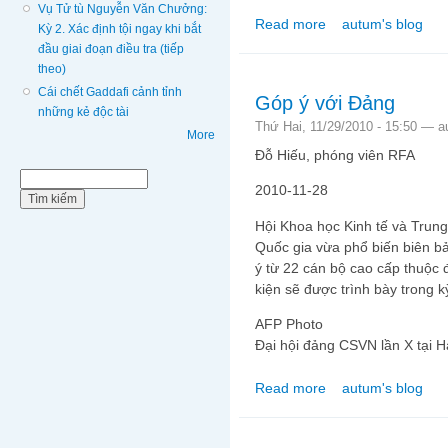
Vụ Tử tù Nguyễn Văn Chưởng:
Read more
autum's blog
about Bản tin video tố
Kỳ 2. Xác định tội ngay khi bắt
đầu giai đoạn điều tra (tiếp
theo)
Cái chết Gaddafi cảnh tỉnh
Góp ý với Đảng
những kẻ độc tài
Thứ Hai, 11/29/2010 - 15:50 —
a
More
Đỗ Hiếu, phóng viên RFA
Biểu mẫu tìm kiếm
Tìm kiếm
2010-11-28
Hội Khoa học Kinh tế và Trung
Quốc gia vừa phổ biến biên bả
ý từ 22 cán bộ cao cấp thuộc 
kiện sẽ được trình bày trong 
AFP Photo
Đại hội đảng CSVN lần X tại H
Read more
autum's blog
about Góp ý với Đảng