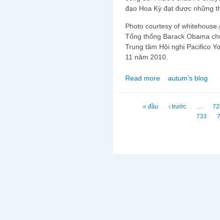
đạo Hoa Kỳ đạt được những t
Photo courtesy of whitehouse
Tổng thống Barack Obama chụ
Trung tâm Hội nghị Pacifico 
11 năm 2010.
Read more
autum's blog
about Hoa Kỳ mở rộng 
Trang
« đầu
‹ trước
…
72
733