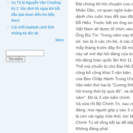
Vụ Tử tù Nguyễn Văn Chưởng:
Đài chúng tôi hỏi chuyện cựu 
Kỳ 2. Xác định tội ngay khi bắt
Nhân Dân, cơ quan ngôn luận
đầu giai đoạn điều tra (tiếp
dành cho cuộc trao đổi sau đâ
theo)
Đỗ Hiếu: Trước hết xin ông s
Cái chết Gaddafi cảnh tỉnh
Việt Nam sẽ được tổ chức vào
những kẻ độc tài
Ông Bùi Tín: Trong năm nay th
More
sở, tức là ở các chi bộ, ở cá
mấy tháng trước đây thì đã mở
Biểu mẫu tìm kiếm
Tìm kiếm
này sẽ mở đại hội đảng của to
hội đảng toàn quốc lần thứ 11.
Thế mà chuẩn bị cho Đại Hội Đ
công bố công khai 3 văn kiện,
của Ban Chấp Hành Trung Ương
Văn kiện thứ hai là "Cương lĩ
hội trong thời kỳ quá độ", và 
năm". Đó là 3 văn kiện chính.
Và vừa rồi Bộ Chính Trị, sau c
đảng, mọi người góp ý vào 3 v
là còn vài ngày nữa thôi, tức 
Chính Trị sẽ tổng kết lại để ti
Không đảng phái