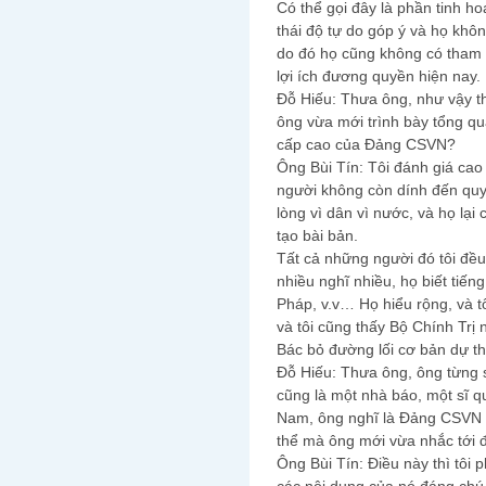
Có thể gọi đây là phần tinh h
thái độ tự do góp ý và họ khô
do đó họ cũng không có tham 
lợi ích đương quyền hiện nay.
Đỗ Hiếu: Thưa ông, như vậy th
ông vừa mới trình bày tổng qu
cấp cao của Đảng CSVN?
Ông Bùi Tín: Tôi đánh giá cao 
người không còn dính đến quyền
lòng vì dân vì nước, và họ lạ
tạo bài bản.
Tất cả những người đó tôi đề
nhiều nghĩ nhiều, họ biết tiến
Pháp, v.v… Họ hiểu rộng, và t
và tôi cũng thấy Bộ Chính Trị
Bác bỏ đường lối cơ bản dự th
Đỗ Hiếu: Thưa ông, ông từng 
cũng là một nhà báo, một sĩ 
Nam, ông nghĩ là Đảng CSVN c
thể mà ông mới vừa nhắc tới 
Ông Bùi Tín: Điều này thì tôi p