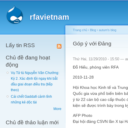
Main menu
Sk
ma
rfavietnam
co
Trang chủ
›
Blog
›
autum's blog
You are here
Góp ý với Đảng
Lấy tin RSS
Chủ đề đang hoạt
Thứ Hai, 11/29/2010 - 15:50 —
a
động
Đỗ Hiếu, phóng viên RFA
Vụ Tử tù Nguyễn Văn Chưởng:
2010-11-28
Kỳ 2. Xác định tội ngay khi bắt
đầu giai đoạn điều tra (tiếp
Hội Khoa học Kinh tế và Trung
theo)
Quốc gia vừa phổ biến biên bả
Cái chết Gaddafi cảnh tỉnh
ý từ 22 cán bộ cao cấp thuộc 
những kẻ độc tài
kiện sẽ được trình bày trong 
More
AFP Photo
Chủ đề thảo luận mới
Đại hội đảng CSVN lần X tại H