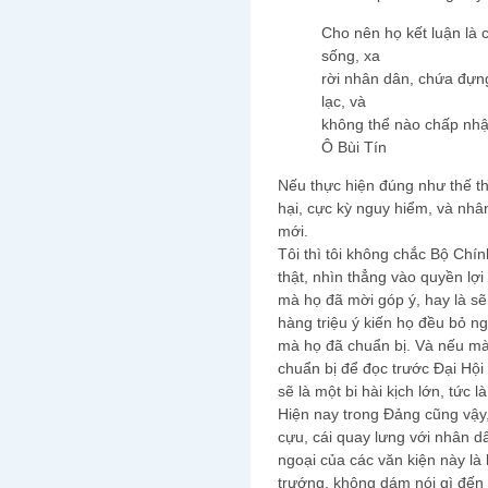
Cho nên họ kết luận là 
sống, xa
rời nhân dân, chứa đựng
lạc, và
không thể nào chấp nhậ
Ô Bùi Tín
Nếu thực hiện đúng như thế thì
hại, cực kỳ nguy hiểm, và nhâ
mới.
Tôi thì tôi không chắc Bộ Chí
thật, nhìn thẳng vào quyền lợi
mà họ đã mời góp ý, hay là sẽ v
hàng triệu ý kiến họ đều bỏ ng
mà họ đã chuẩn bị. Và nếu mà
chuẩn bị để đọc trước Đại Hội 
sẽ là một bi hài kịch lớn, tức
Hiện nay trong Đảng cũng vậy,
cựu, cái quay lưng với nhân dâ
ngoại của các văn kiện này là
trướng, không dám nói gì đến 