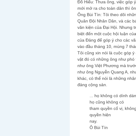
Đỗ Hiếu: Thưa ông, việc góp 
mới mở ra cho toàn dân thì ôn
Ông Bùi Tín: Tôi theo dõi nhữ
Quân Đội Nhân Dân, và các b
văn kiện của Đại Hội. Nhưng tr
biệt đến một cuộc hội luận của
của Đảng để góp ý cho các văn
vào đầu tháng 10, mùng 7 thán
Tôi cũng xin nói là cuộc góp ý
vật đó có những ông như phó 
như ông Việt Phương mà trước
như ông Nguyễn Quang A, như
khác, có thể nói là những nhân
đảng cộng sản.
... họ không có dính dá
họ cũng không có
tham quyền cố vị, khôn
quyền hiện
nay.
Ô Bùi Tín