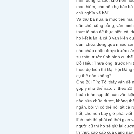
hình dung ra sao, cho nên nếu
mạo hiểm, cho nên họ bác bỏ tr
chủ nghĩa xã hội".
Và thứ ba nữa là mục tiêu mà 
dân chủ, công bằng, văn minh
thực tế nào để thực hiện cả, d
họ kết luận là cả 3 văn kiện d
dân, chứa đựng quá nhiều sai 
nào chấp nhận được trước sán
sự thật, trước tình hình cụ th
Đỗ Hiếu: Thưa ông, trước khi 
theo dự kiến thì Đại Hội Đảng
cụ thể nào không?
Ông Bùi Tín: Tôi thấy vấn đề 
góp ý như thế nào, vì theo 20 v
hoàn toàn sụp đổ, các văn kiện
nào sửa chữa được, không thể
ngắn, bởi vì có thể nói tất cả
hết, cho nên bây giờ phải viết
lĩnh mới thì phải có thời gian 
người cũ thì họ sẽ giữ lại cươn
trí thức cao cấp của đảng này