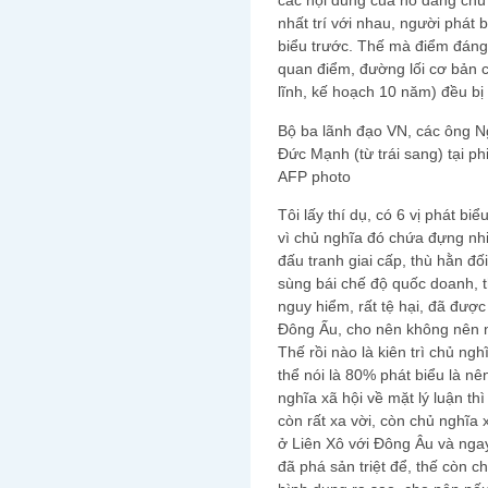
các nội dung của nó đáng chú 
nhất trí với nhau, người phát 
biểu trước. Thế mà điểm đáng 
quan điểm, đường lối cơ bản c
lĩnh, kế hoạch 10 năm) đều bị 
Bộ ba lãnh đạo VN, các ông 
Ðức Mạnh (từ trái sang) tại p
AFP photo
Tôi lấy thí dụ, có 6 vị phát b
vì chủ nghĩa đó chứa đựng nhi
đấu tranh giai cấp, thù hằn đối
sùng bái chế độ quốc doanh, th
nguy hiểm, rất tệ hại, đã đượ
Đông Ấu, cho nên không nên 
Thế rồi nào là kiên trì chủ ngh
thể nói là 80% phát biểu là nê
nghĩa xã hội về mặt lý luận th
còn rất xa vời, còn chủ nghĩa 
ở Liên Xô với Đông Âu và nga
đã phá sản triệt để, thế còn ch