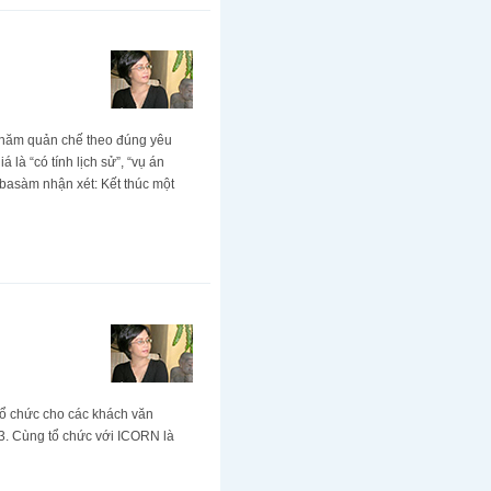
 3 năm quản chế theo đúng yêu
 là “có tính lịch sử”, “vụ án
hbasàm nhận xét: Kết thúc một
 tổ chức cho các khách văn
.3. Cùng tổ chức với ICORN là