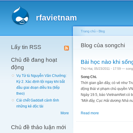
Main menu
rfavietnam
Trang chủ
›
Blog
You are here
Blog của songchi
Lấy tin RSS
Chủ đề đang hoạt
Bài học nào khi số
động
Thứ Hai, 05/23/2011 - 17:59 —
song
Vụ Tử tù Nguyễn Văn Chưởng:
Song Chi.
Kỳ 2. Xác định tội ngay khi bắt
Thời gian gần đây, có vẻ như Tru
đầu giai đoạn điều tra (tiếp
động thái vi phạm chủ quyền V
theo)
Ngày 19.5, báo VietnamNet có b
Cái chết Gaddafi cảnh tỉnh
“Mới đây, Cục Hải dương Nhà nư
những kẻ độc tài
Read more
about Bài học nào k
More
Chủ đề thảo luận mới