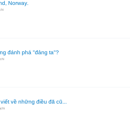
nd, Norway.
chi
iansand, Norway.
ang đánh phá "đảng ta"?
chi
nào đang đánh phá "đảng ta"?
 viết về những điều đã cũ...
chi
 phải viết về những điều đã cũ...