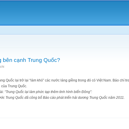
Skip to
main
content
ng bên cạnh Trung Quốc?
chi
ng Quốc lại trở lại “làm khó” các nước láng giềng trong đó có Việt Nam. Báo chí tr
N của Trung Quốc.
ài:
“Trung Quốc lại làm phức tạp thêm tình hình biển Đông”:
ớc Trung Quốc đã công bố Báo cáo phát triển hải dương Trung Quốc năm 2011.
hi sống bên cạnh Trung Quốc?