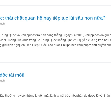
: thắt chặt quan hệ hay tiếp tục lùi sâu hơn nữa?
gchi
Trung Quốc và Philippines trở nên căng thằng. Ngày 5.4.2011, Philippines đã gửi
 đồ 9 đường đứt khúc trong đó Trung Quốc khẳng định chủ quyền của họ trên hầ
g gửi kiến nghị lên Liên Hiệp Quốc, cáo buộc Philippines xâm phạm chủ quyền củ
 Quốc: thắt chặt quan hệ hay tiếp tục lùi sâu hơn nữa?
độc tài mới!
gchi
ầu thường hay có những khuôn mặt lãnh tụ nổi bật, một phần do được tô vẽ, thần
 nhà độc tài mới!