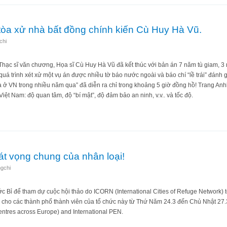
tòa xử nhà bất đồng chính kiến Cù Huy Hà Vũ.
chi
t, Thạc sĩ văn chương, Họa sĩ Cù Huy Hà Vũ đã kết thúc với bản án 7 năm tù giam,
uá trình xét xử một vụ án được nhiều tờ báo nước ngoài và báo chí “lề trái” đánh giá
n ra ở VN trong nhiều năm qua” đã diễn ra chỉ trong khoảng 5 giờ đồng hồ! Trang An
Việt Nam: độ quan tâm, độ “bí mật”, độ đảm bảo an ninh, v.v.. và tốc độ.
hiên tòa xử nhà bất đồng chính kiến Cù Huy Hà Vũ.
át vọng chung của nhân loại!
gchi
ớc Bỉ để tham dự cuộc hội thảo do ICORN (International Cities of Refuge Network)
ện cho các thành phố thành viên của tổ chức này từ Thứ Năm 24.3 đến Chủ Nhật 27
centres across Europe) and International PEN.