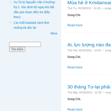
Mùa hè ở Kristiansa
Vụ Tử tù Nguyễn Văn Chưởng:
Kỳ 2. Xác định tội ngay khi bắt
Thứ Tư, 05/18/2011 - 16:38 —
song
đầu giai đoạn điều tra (tiếp
Song Chi.
theo)
Cái chết Gaddafi cảnh tỉnh
Read more
about Mùa hè ở Krist
những kẻ độc tài
More
Ai, lực lượng nào đ
Biểu mẫu tìm kiếm
Tìm kiếm
Thứ Hai, 05/16/2011 - 15:05 —
song
Song Chi.
Read more
about Ai, lực lượng 
30 tháng Tư-lại phải
Thứ Bảy, 04/30/2011 - 12:35 —
song
Song Chi.
Read more
about 30 tháng Tư-lại