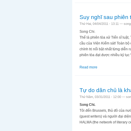
Suy nghĩ sau phiên 
Thứ Hai, 04/04/2011 - 13:11 —
song
Song Chi.
Thế là phiên tòa xử Tiến sĩ luậ
cầu của Viện Kiểm sát! Toàn bộ q
chính trị nổi bật nhất từng diễ
phiên tòa đạt được nhiều kỷ lục 
Read more
about Suy nghĩ sau p
Tự do dân chủ là kh
Thứ Năm, 03/31/2011 - 12:00 —
son
Song Chi.
Tôi đến Brussels, thủ đô của nư
(guest writers) và người đại di
HALMA (the network of literary 