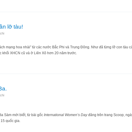
là khát vọng chung của nhân loại!
n lỡ tàu!
chi
 “cách mạng hoa nhài” từ các nước Bắc Phi và Trung Đông. Như đã từng lỡ con tàu
c khối XHCN cũ và ở Liên Xô hơn 20 năm trước.
một lần lỡ tàu!
Ba.
chi
Ba Sàm mới biết, từ bài gốc
International Women’s Day
đăng trên trang Scoop, ngày
 15 quốc gia.