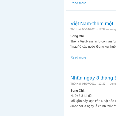
Read more
about Tự do dân chủ 
Việt Nam-thêm một lầ
Thứ Hai, 03/14/2011 - 17:37 —
song
Song Chi.
Thế là Việt Nam lại lỡ con tàu
“màu” ở các nước Đông Âu thuộ
Read more
about Việt Nam-thêm 
Nhân ngày 8 tháng 
Thứ Hai, 03/07/2011 - 12:37 —
song
Song Chi.
Ngày 8.3 lại đến!
Mãi gần đây, đọc trên Nhật báo 
được coi là ngày lễ chính thức ở