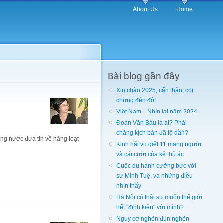
About Us
Home
Bài blog gần đây
Xin chào 2025, cẩn thận, coi
chừng đèn đỏ!
Việt Nam—Nhìn lại năm 2024.
Đoàn Văn Báu là ai? Phải
chăng kịch bản đã lộ dần?
ong nước đưa tin về hàng loạt
Kinh hãi vụ giết 11 mạng người
và cái cười của kẻ thủ ác
Cuộc du hành cưỡng bức với
sư Minh Tuệ, và những điều
nhìn thấy
Hà Nội có thật sự muốn thế giới
hết "định kiến" với mình?
Nguy cơ nghẽn đùn nghẽn