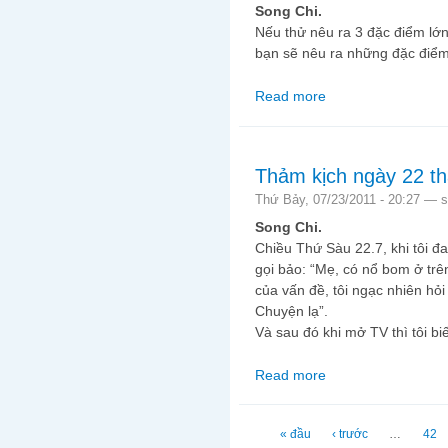
Song Chi.
Nếu thử nêu ra 3 đặc điểm lớ
bạn sẽ nêu ra những đặc điể
Read more
about Ba đặc điểm lớ
Thảm kịch ngày 22 th
Thứ Bảy, 07/23/2011 - 20:27 —
s
Song Chi.
Chiều Thứ Sàu 22.7, khi tôi đa
gọi bảo: “Mẹ, có nổ bom ở trê
của vấn đề, tôi ngạc nhiên hỏ
Chuyện lạ”.
Và sau đó khi mở TV thì tôi bi
Read more
about Thảm kịch ngày 
Trang
« đầu
‹ trước
…
42