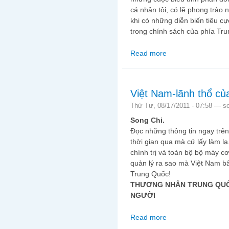
cá nhân tôi, có lẽ phong trào 
khi có những diễn biến tiêu c
trong chính sách của phía Tru
Read more
about Sau những ngày 
Việt Nam-lãnh thổ c
Thứ Tư, 08/17/2011 - 07:58 —
s
Song Chi.
Đọc những thông tin ngay trê
thời gian qua mà cứ lấy làm lạ
chính trị và toàn bộ bộ máy c
quản lý ra sao mà Việt Nam bây
Trung Quốc!
THƯƠNG NHÂN TRUNG QUỐ
NGƯỜI
Read more
about Việt Nam-lãnh 