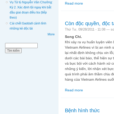
Vụ Tử tù Nguyễn Văn Chưởng:
Read more
about Oslo-Tháng Mười
Kỳ 2. Xác định tội ngay khi bắt
hè và món Sushi của đ
đầu giai đoạn điều tra (tiếp
theo)
Còn độc quyền, độc tà
Cái chết Gaddafi cảnh tỉnh
những kẻ độc tài
Thứ Tư, 09/28/2011 - 11:08 —
so
More
Song Chi.
Khi xảy ra vụ huấn luyện viê
Biểu mẫu tìm kiếm
Tìm kiếm
Vietnam Airlines vì bị an nin
lại nhất định không chịu xin l
dưới các bài báo, thể hiện s
và bực bội với cách hành xử c
những ý kiến, lời nhận xét bự
quá trình phải âm thầm chịu đ
hàng của Vietnam Airlines suốt
Read more
about Còn độc quyền, đ
Bệnh hình thức