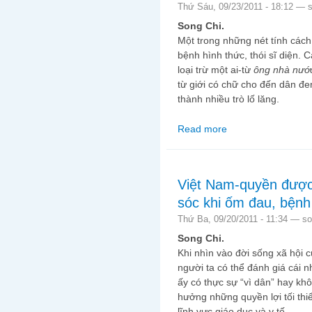
Thứ Sáu, 09/23/2011 - 18:12 —
Song Chi.
Một trong những nét tính các
bệnh hình thức, thói sĩ diện. 
loại trừ một ai-từ
ông nhà nư
từ giới có chữ cho đến dân đe
thành nhiều trò lố lăng.
Read more
about Bệnh hình thức
Việt Nam-quyền được
sóc khi ốm đau, bệnh
Thứ Ba, 09/20/2011 - 11:34 —
so
Song Chi.
Khi nhìn vào đời sống xã hội c
người ta có thể đánh giá cái
ấy có thực sự “vì dân” hay kh
hưởng những quyền lợi tối thi
lĩnh vực giáo dục và y tế.