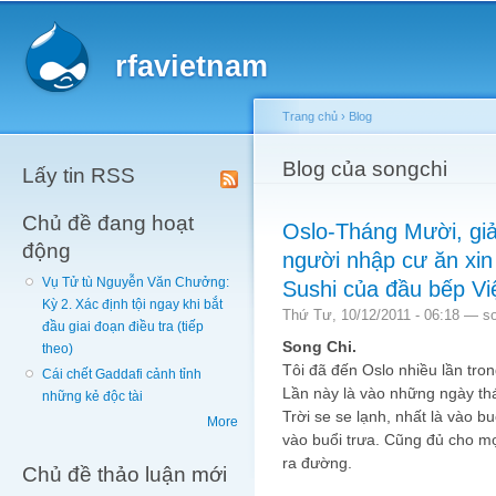
Main menu
Sk
ma
rfavietnam
co
Trang chủ
›
Blog
You are here
Blog của songchi
Lấy tin RSS
Chủ đề đang hoạt
Oslo-Tháng Mười, giả
động
người nhập cư ăn xin
Vụ Tử tù Nguyễn Văn Chưởng:
Sushi của đầu bếp Việ
Kỳ 2. Xác định tội ngay khi bắt
Thứ Tư, 10/12/2011 - 06:18 —
s
đầu giai đoạn điều tra (tiếp
Song Chi.
theo)
Tôi đã đến Oslo nhiều lần tro
Cái chết Gaddafi cảnh tỉnh
Lần này là vào những ngày th
những kẻ độc tài
Trời se se lạnh, nhất là vào b
More
vào buổi trưa. Cũng đủ cho m
ra đường.
Chủ đề thảo luận mới