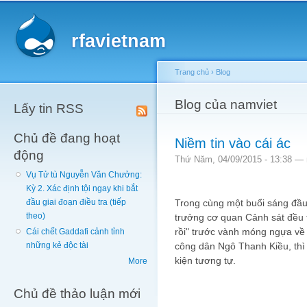
Main menu
Sk
ma
rfavietnam
co
Trang chủ
›
Blog
You are here
Blog của namviet
Lấy tin RSS
Chủ đề đang hoạt
Niềm tin vào cái ác
động
Thứ Năm, 04/09/2015 - 13:38 —
Vụ Tử tù Nguyễn Văn Chưởng:
Kỳ 2. Xác định tội ngay khi bắt
Trong cùng một buổi sáng đầu
đầu giai đoạn điều tra (tiếp
theo)
trưởng cơ quan Cảnh sát đều t
rồi" trước vành móng ngựa về 
Cái chết Gaddafi cảnh tỉnh
công dân Ngô Thanh Kiều, thì 
những kẻ độc tài
kiện tương tự.
More
Chủ đề thảo luận mới