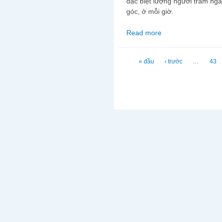
đặc biệt lượng người trầm ngâ
góc, ở mỗi giờ.
Read more
about Cafe cuối năm, i
Trang
« đầu
‹ trước
…
43