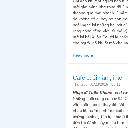
Chỉ đến khi một người bạn bu
mới giật mình nhớ rằng đã 2
thoáng qua thật nhanh. 2 năm 
đã không có gì hay ho hơn tro
ngồi nghe lại những bài hát c
rong bằng tiếng Việt, từ thế k
mở lại bài Xuân Ca, tôi lại t
cho người đã khuất mà cho m
Read more
about Nghe Xuân Ca,
Cafe cuối năm, intern
Thứ Sáu, 01/23/2015 - 03:11 —
Nhạc sĩ Tuấn Khanh, viết từ
Những buổi sáng cafe ở Sài 
vẫn không có gì thay đổi. Vẫn
nhau lệ thường, những cuộc tr
chứng minh sự tồn tại như lẽ t
đứa trẻ đánh giày nhiều hơn, 