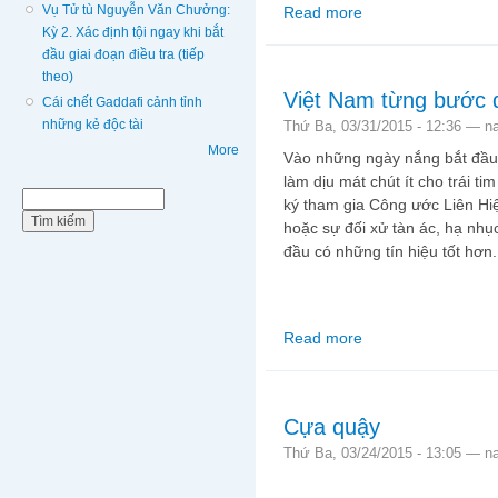
Vụ Tử tù Nguyễn Văn Chưởng:
Read more
about Niềm tin vào cái
Kỳ 2. Xác định tội ngay khi bắt
đầu giai đoạn điều tra (tiếp
theo)
Việt Nam từng bước đ
Cái chết Gaddafi cảnh tỉnh
những kẻ độc tài
Thứ Ba, 03/31/2015 - 12:36 —
n
More
Vào những ngày nắng bắt đầu 
làm dịu mát chút ít cho trái 
Biểu mẫu tìm kiếm
Tìm kiếm
ký tham gia Công ước Liên Hi
hoặc sự đối xử tàn ác, hạ nhụ
đầu có những tín hiệu tốt hơn.
Read more
about Việt Nam từng b
Cựa quậy
Thứ Ba, 03/24/2015 - 13:05 —
n