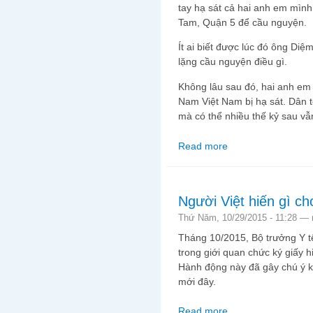
tay hạ sát cả hai anh em mìn
Tam, Quận 5 để cầu nguyện.
Ít ai biết được lúc đó ông Di
lặng cầu nguyện điều gì.
Không lâu sau đó, hai anh em
Nam Việt Nam bị hạ sát. Dân tộ
mà có thể nhiều thế kỷ sau v
Read more
about Nhân ngày mất c
Người Việt hiến gì c
Thứ Năm, 10/29/2015 - 11:28 —
Tháng 10/2015, Bộ trưởng Y t
trong giới quan chức ký giấy h
Hành động này đã gây chú ý kh
mới đây.
Read more
about Người Việt hiến