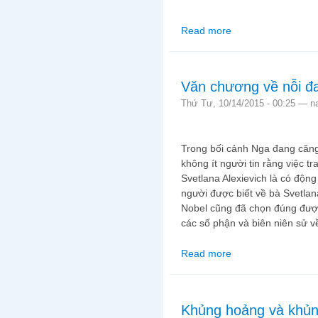
Read more
about Phỏng vấn nhà th
vẫn còn đó”
Văn chương về nỗi đ
Thứ Tư, 10/14/2015 - 00:25 —
n
Trong bối cảnh Nga đang căng
không ít người tin rằng việc 
Svetlana Alexievich là có động
người được biết về bà Svetlana
Nobel cũng đã chọn đúng đượ
các số phận và biên niên sử về 
Read more
about Văn chương về 
Khủng hoảng và khủn