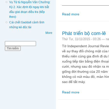
Vụ Tử tù Nguyễn Văn Chưởng:
________________________
Kỳ 2. Xác định tội ngay khi bắt
đầu giai đoạn điều tra (tiếp
Read more
about Giáo khoa về đà
theo)
Cái chết Gaddafi cảnh tỉnh
những kẻ độc tài
Phát triển bộ com-lê
More
Thứ Tư, 11/11/2015 - 03:26 —
n
Biểu mẫu tìm kiếm
Tìm kiếm
Tờ Independent Journal Review
về sự thay đổi chóng mặt của t
thiếu niên cùng gia đình đi du 
xuống tiếp tân bằng điện thoại
cười, nhưng sau đó nhận ra m
giống đời thường của 20 năm t
không có nút màu đỏ, màn hì
sao để tắt máy.
Read more
about Phát triển bộ co