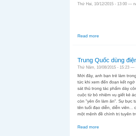
Thứ Hai, 10/12/2015 - 13:00 —
n
Read more
about Khủng hoảng v
Trung Quốc dùng điện
Thứ Năm, 10/08/2015 - 15:23 —
Mới đây, anh bạn trẻ làm tro
tức khi xem đến đoạn kết ngớ
sát thủ trong tác phẩm dày cô
cuộc từ bỏ nhiệm vụ giết kẻ ác
còn "yên ổn làm ăn". Sự bực t
tên tuổi đạo diễn, diễn viên...
một mệnh đề chính trị tuyên t
Read more
about Trung Quốc dùn