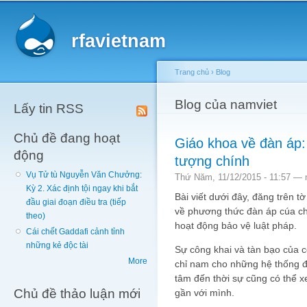
Main menu
Sk
ma
rfavietnam
co
Trang chủ
›
Blog
You are here
Blog của namviet
Lấy tin RSS
Chủ đề đang hoạt
Giáo khoa về đàn áp: 
động
tượng chính
Vụ Tử tù Nguyễn Văn Chưởng:
Thứ Năm, 11/12/2015 - 11:57 —
Kỳ 2. Xác định tội ngay khi bắt
Bài viết dưới đây, đăng trên t
đầu giai đoạn điều tra (tiếp
về phương thức đàn áp cúa ch
theo)
hoạt động bảo vệ luật pháp.
Cái chết Gaddafi cảnh tỉnh
những kẻ độc tài
Sự công khai và tàn bạo của 
More
chỉ nam cho những hệ thống đ
tâm đến thời sự cũng có thể 
Chủ đề thảo luận mới
gần với mình.