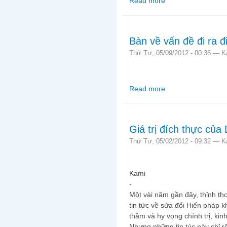
Read more
about Hội nghị TƯ 5 K
Bàn về vấn đề đi ra đ
Thứ Tư, 05/09/2012 - 00:36 —
K
Read more
about Bàn về vấn đề đi
Giá trị đích thực của
Thứ Tư, 05/02/2012 - 09:32 —
K
Kami
-
Một vài năm gần đây, thỉnh tho
tin tức về sửa đổi Hiến pháp 
thầm và hy vọng chính trị, kinh
Nhưng những tin túc này chỉ rộ