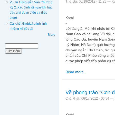
Thứ Ba, 06/19/2012 - 11:23 —
K
Vụ Tử tù Nguyễn Văn Chưởng:
Kỳ 2. Xác định tội ngay khi bắt
đầu giai đoạn điều tra (tiếp
Kami
theo)
-
Cái chết Gaddafi cảnh tỉnh
Lời tác giả: Mỗi khi nhắc tới 
những kẻ độc tài
Nam Cao và cái làng Vũ đại, ch
More
tổng Cao Đà, huyện Nam Sang
Lý Nhân, Hà Nam) quê hương 
Biểu mẫu tìm kiếm
Tìm kiếm
chuyện ngắn Chí Phèo, tác gi
phận của Chí Phèo sống chết
được phép viết tiếp phần cụ c
Read more
about Hậu Chí Phèo
Về phong trào "Con 
Chủ Nhật, 06/17/2012 - 06:34 —
Kami