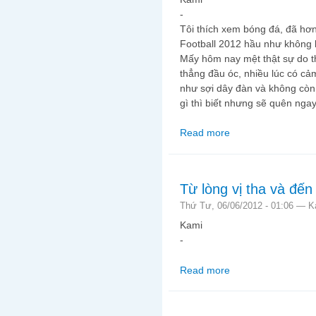
-
Tôi thích xem bóng đá, đã hơn
Football 2012 hầu như không b
Mấy hôm nay mệt thật sự do th
thẳng đầu óc, nhiều lúc có cả
như sợi dây đàn và không còn 
gì thì biết nhưng sẽ quên nga
Read more
about Về phong trào 
Từ lòng vị tha và đến
Thứ Tư, 06/06/2012 - 01:06 —
K
Kami
-
Read more
about Từ lòng vị tha v