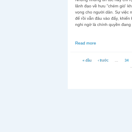
lãnh đạo về hưu "chém gió' kh
vọng cho người dân. Sự việc nà
để rồi vẫn đâu vào đấy, khiến
nghi ngờ là chính quyền đang 
Read more
about Giá trị đích thự
Trang
« đầu
‹ trước
…
34