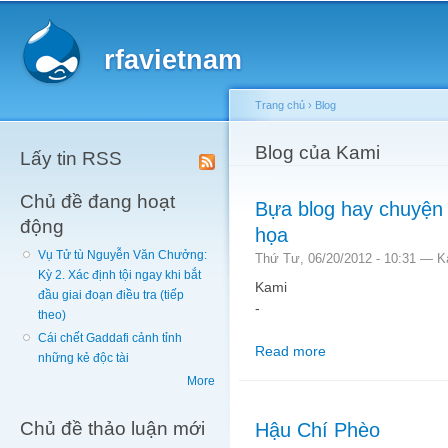
Main menu
Sk
ma
rfavietnam
co
Trang chủ
›
Blog
You are here
Blog của Kami
Lấy tin RSS
Chủ đề đang hoạt
Bựa blog hay chuyện 
động
họa
Vụ Tử tù Nguyễn Văn Chưởng:
Thứ Tư, 06/20/2012 - 10:31 —
K
Kỳ 2. Xác định tội ngay khi bắt
Kami
đầu giai đoạn điều tra (tiếp
-
theo)
Cái chết Gaddafi cảnh tỉnh
Read more
about Bựa blog hay c
những kẻ độc tài
More
Chủ đề thảo luận mới
Hậu Chí Phèo