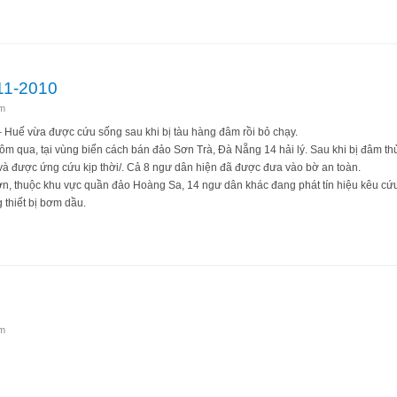
chức World Cup 2018 và 2022
-11-2010
m
– Huế vừa được cứu sống sau khi bị tàu hàng đâm rồi bỏ chạy.
hôm qua, tại vùng biển cách bán đảo Sơn Trà, Đà Nẵng 14 hải lý. Sau khi bị đâm t
và được ứng cứu kịp thời/. Cả 8 ngư dân hiện đã được đưa vào bờ an toàn.
Sơn, thuộc khu vực quần đảo Hoàng Sa, 14 ngư dân khác đang phát tín hiệu kêu cứ
 thiết bị bơm dầu.
tối 29-11-2010
m