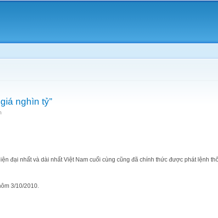
Skip to
main
content
 giá nghìn tỷ”
m
ện đại nhất và dài nhất Việt Nam cuối cùng cũng đã chính thức được phát lện
hôm 3/10/2010.
̣i lộ giá nghìn tỷ”