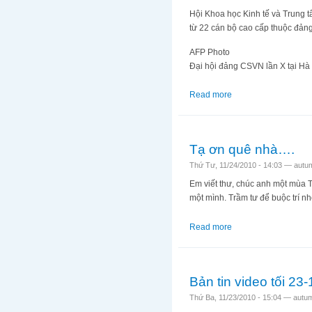
Hội Khoa học Kinh tế và Trung t
từ 22 cán bộ cao cấp thuộc đảng
AFP Photo
Đại hội đảng CSVN lần X tại Hà
Read more
about Góp ý với Đản
Tạ ơn quê nhà….
Thứ Tư, 11/24/2010 - 14:03 —
autu
Em viết thư, chúc anh một mùa T
một mình. Trầm tư để buộc trí nh
Read more
about Tạ ơn quê nh
Bản tin video tối 23
Thứ Ba, 11/23/2010 - 15:04 —
autu