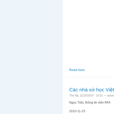
Read more
about Bản tin video 
Các nhà sử học Việt
Thứ Ba, 11/23/2010 - 15:01 —
autu
Ngọc Trân, thông tín viên RFA
2010-11-23