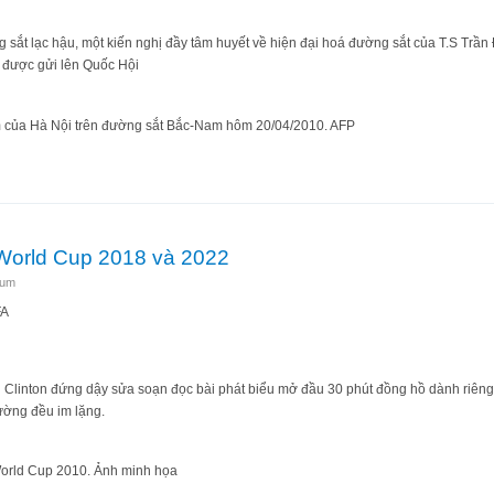
 sắt lạc hậu, một kiến nghị đầy tâm huyết về hiện đại hoá đường sắt của T.S Trần 
 được gửi lên Quốc Hội
m của Hà Nội trên đường sắt Bắc-Nam hôm 20/04/2010. AFP
đường sắt Việt Nam theo hướng nào?
World Cup 2018 và 2022
tum
FA
 Clinton đứng dậy sửa soạn đọc bài phát biểu mở đầu 30 phút đồng hồ dành riêng
rường đều im lặng.
 World Cup 2010. Ảnh minh họa