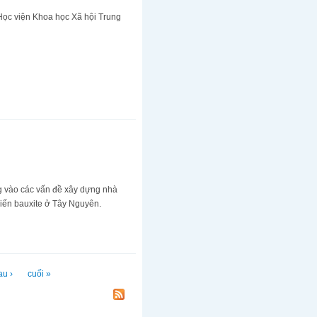
Học viện Khoa học Xã hội Trung
ng vào các vấn đề xây dựng nhà
 biến bauxite ở Tây Nguyên.
au ›
cuối »