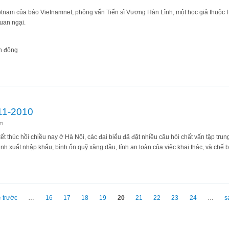
etnam của báo Vietnamnet, phỏng vấn Tiến sĩ Vương Hàn Lĩnh, một học giả thuộc 
uan ngại.
ển đông
c Việt Nam nghĩ gì về phát biểu của Vương Hàn Lĩnh? (Phần 2)
-11-2010
m
t thúc hồi chiều nay ở Hà Nội, các đại biểu đã đặt nhiều câu hỏi chất vấn tập tru
nh xuất nhập khẩu, bình ổn quỹ xăng dầu, tính an toàn của việc khai thác, và chế
tối 22-11-2010
‹ trước
…
16
17
18
19
20
21
22
23
24
…
s