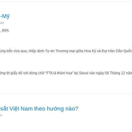
n-Mỹ
tum
, RFA
mùng bốn vừa qua, Hiệp định Tự do Thương mại giữa Hoa Kỳ và Đại Hàn Dân Quốc,
g tờ giấy đỏ với dòng chữ "FTA là thảm họa" tại Seoul vào ngày 08 Tháng 12 nă
ch Hàn-Mỹ
g sắt Việt Nam theo hướng nào?
um