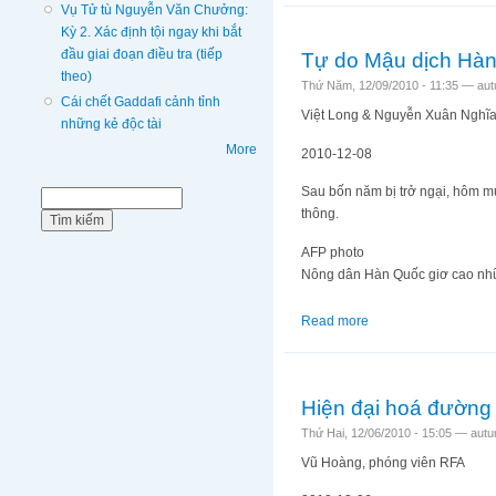
Vụ Tử tù Nguyễn Văn Chưởng:
Kỳ 2. Xác định tội ngay khi bắt
đầu giai đoạn điều tra (tiếp
Tự do Mậu dịch Hà
theo)
Thứ Năm, 12/09/2010 - 11:35 —
au
Cái chết Gaddafi cảnh tỉnh
Việt Long & Nguyễn Xuân Nghĩa
những kẻ độc tài
More
2010-12-08
Sau bốn năm bị trở ngại, hôm 
Biểu mẫu tìm kiếm
Tìm kiếm
thông.
AFP photo
Nông dân Hàn Quốc giơ cao nhữn
Read more
about Tự do Mậu dị
Hiện đại hoá đườn
Thứ Hai, 12/06/2010 - 15:05 —
aut
Vũ Hoàng, phóng viên RFA