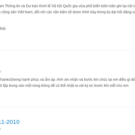
âm Thông tin và Dự báo Kinh tế Xã hội Quốc gia vừa phổ biến biên bản ghi lại nội
 cộng sản Việt Nam, đối với các văn kiện sẽ được trình bày trong kỳ đại hội đảng 
 Nội
g
m
hanksGiving hạnh phúc và ấm áp. Anh xin nhận và trước khi chúc lại em điều gì đó
ớ tập trung vào một vùng trũng để có thể nhặt ra vài ký ức trước khi viết cho em.
à….
-11-2010
m