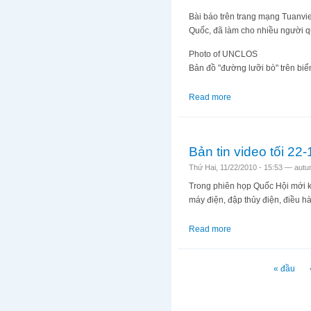
Bài báo trên trang mạng Tuanvi
Quốc, đã làm cho nhiều người q
Photo of UNCLOS
Bản đồ "đường lưỡi bò" trên bi
Read more
about Các nhà sử họ
Bản tin video tối 22
Thứ Hai, 11/22/2010 - 15:53 —
autu
Trong phiên họp Quốc Hội mới kế
máy điện, đập thủy điện, điều hà
Read more
about Bản tin video 
Trang
« đầu