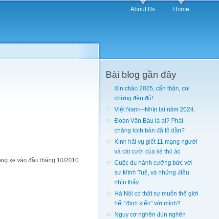
About Us
Home
Bài blog gần đây
Xin chào 2025, cẩn thận, coi
chừng đèn đỏ!
Việt Nam—Nhìn lại năm 2024.
Đoàn Văn Báu là ai? Phải
chăng kịch bản đã lộ dần?
Kinh hãi vụ giết 11 mạng người
và cái cười của kẻ thủ ác
h thông xe vào đầu tháng 10/2010.
Cuộc du hành cưỡng bức với
sư Minh Tuệ, và những điều
nhìn thấy
Hà Nội có thật sự muốn thế giới
hết "định kiến" với mình?
Nguy cơ nghẽn đùn nghẽn