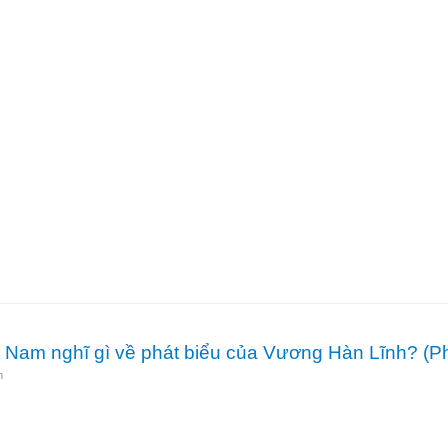
tối 23-11-2010
 Nam nghĩ gì về phát biểu của Vương Hàn Lĩnh? (P
m