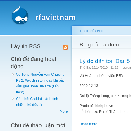
Main menu
rfavietnam
Trang chủ
›
Blog
You are here
Blog của autum
Lấy tin RSS
Chủ đề đang hoạt
Lý do dẫn tới “Đại lộ
động
Thứ Ba, 12/14/2010 - 11:12 —
autu
Vụ Tử tù Nguyễn Văn Chưởng:
Vũ Hoàng, phóng viên RFA
Kỳ 2. Xác định tội ngay khi bắt
2010-12-13
đầu giai đoạn điều tra (tiếp
theo)
Đại lộ Thăng Long, con đường hi
Cái chết Gaddafi cảnh tỉnh
những kẻ độc tài
Photo of chinhphu.vn
More
Lễ thông xe Đại lộ Thăng Long 
Chủ đề thảo luận mới
Read more
about Lý do dẫn tới “Đa