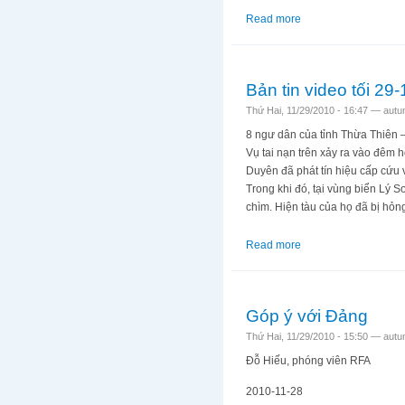
Read more
about Giấc mộng tổ 
Bản tin video tối 29
Thứ Hai, 11/29/2010 - 16:47 —
autu
8 ngư dân của tỉnh Thừa Thiên 
Vụ tai nạn trên xảy ra vào đêm 
Duyên đã phát tín hiệu cấp cứu 
Trong khi đó, tại vùng biển Lý 
chìm. Hiện tàu của họ đã bị hỏng
Read more
about Bản tin video 
Góp ý với Đảng
Thứ Hai, 11/29/2010 - 15:50 —
autu
Đỗ Hiếu, phóng viên RFA
2010-11-28