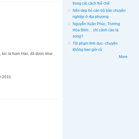
trong cải cách thể chế
Nên dẹp bỏ cán bộ bán chuyên
nghiệp ở địa phương
Nguyễn Xuân Phúc, Trương
Hòa Bình… chỉ cảnh cáo là
xong?
Tội phạm tình dục--chuyện
không bao giờ cũ
 tức là Nam Hàn, đã được khai
More
m 2010.