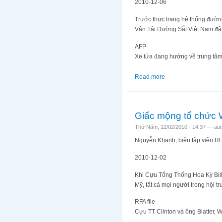
2010-12-06
Trước thực trạng hệ thống đường
Vận Tải Đường Sắt Việt Nam đã
AFP
Xe lửa đang hướng về trung tâ
Read more
about Hiện đại hoá 
Giấc mộng tổ chức 
Thứ Năm, 12/02/2010 - 14:37 —
au
Nguyễn Khanh, biên tập viên R
2010-12-02
Khi Cựu Tổng Thống Hoa Kỳ Bill
Mỹ, tất cả mọi người trong hội t
RFA file
Cựu TT Clinton và ông Blatter,