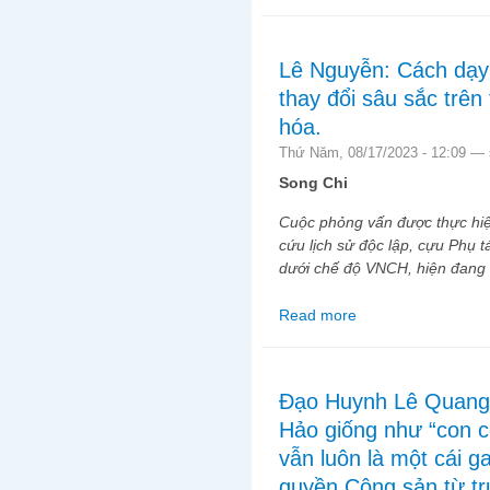
trăn trở, ưu tư với hi
Lê Nguyễn: Cách dạy
thay đổi sâu sắc trên 
hóa.
Thứ Năm, 08/17/2023 - 12:09 —
Song Chi
Cuộc phỏng vấn được thực hiệ
cứu lịch sử độc lập, cựu Phụ t
dưới chế độ VNCH, hiện đang 
Read more
about Lê Nguyễn: Cách
thần phi chính trị hóa.
Đạo Huynh Lê Quang 
Hảo giống như “con 
vẫn luôn là một cái g
quyền Cộng sản từ tr