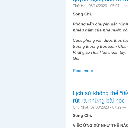
Thứ Hai, 08/14/2023 - 05:07 —
s
Song Chi.
Phỏng vấn chuyên đề: “Chín
nhiêu năm của nhà nước cộ
Cuộc phỏng vấn được thực hi
trưởng thường trực kiêm Chánh
Phật giáo Hòa Hảo thuần túy, T
Gòn.
Read more
about Đạo Huynh Lê Q
ngủ ngày” nhưng vẫn l
từ trước tới nay.
Lịch sử không thể “tẩ
rút ra những bài học
Chủ Nhật, 07/30/2023 - 07:29 —
Song Chi.
VIỆC ỨNG XỬ NHƯ THẾ NÀO