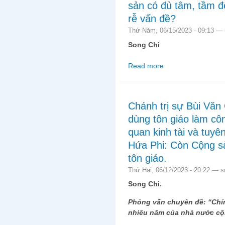
sản có đủ tâm, tầm để
rễ vấn đề?
Thứ Năm, 06/15/2023 - 09:13 —
Song Chi
Read more
about Xung đột ở Tây 
quyết tận gốc rễ vấn 
Chánh trị sự Bùi Văn
dùng tôn giáo làm côn
quan kinh tài và tuyê
Hứa Phi: Còn Cộng sả
tôn giáo.
Thứ Hai, 06/12/2023 - 20:22 —
s
Song Chi.
Phỏng vấn chuyên đề: “Chín
nhiêu năm của nhà nước cộ