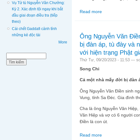
Vụ Tử tù Nguyễn Văn Chưởng:
Kỳ 2. Xác định tội ngay khi bắt
Read more
about Từ vụ tử tù Lê V
đầu giai đoạn điều tra (tiếp
theo)
Cái chết Gaddafi cảnh tỉnh
Ông Nguyễn Văn Điề
những kẻ độc tài
More
bị đàn áp, tù đày và 
với hiện trạng Phật 
Biểu mẫu tìm kiếm
Tìm kiếm
Thứ Tư, 09/20/2023 - 11:53 —
s
Song Chi
Cả một nhà mấy đời bị đàn á
Ông Nguyễn Văn Điền sinh ngà
Vung, tỉnh Sa Đéc. Gia đình t
Cha là ông Nguyễn Văn Hiệp,
Văn Hiệp và vợ có 6 người con
Điền là con út.
Read more
about Ông Nguyễn Văn