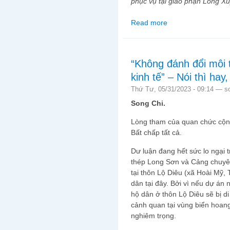
phục vụ tại giáo phận Long X
Read more
about Linh mục Lê Ngọ
“Không đánh đổi môi t
kinh tế” – Nói thì ha
Thứ Tư, 05/31/2023 - 09:14 —
s
Song Chi.
Lòng tham của quan chức cộng
Bất chấp tất cả.
Dư luận đang hết sức lo ngại 
thép Long Sơn và Cảng chuyê
tại thôn Lộ Diêu (xã Hoài Mỹ,
dân tại đây. Bởi vì nếu dự án
hộ dân ở thôn Lộ Diêu sẽ bị di
cảnh quan tại vùng biển hoang
nghiêm trọng.