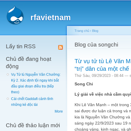
Main menu
Sk
ma
rfavietnam
co
Trang chủ
›
Blog
You are here
Blog của songchi
Lấy tin RSS
Chủ đề đang hoạt
Từ vụ tử tù Lê Văn 
động
“trị” dân của một chế 
Vụ Tử tù Nguyễn Văn Chưởng:
Thứ Sáu, 09/29/2023 - 08:44 —
Kỳ 2. Xác định tội ngay khi bắt
Song Chi
đầu giai đoạn điều tra (tiếp
theo)
Lý giải về việc nhà cầm qu
Cái chết Gaddafi cảnh tỉnh
Khi Lê Văn Mạnh – một trong 3
những kẻ độc tài
sai được dư luận cả trong và 
More
kia là Nguyễn Văn Chưởng và 
sáng ngày 22/9/2023 sau 19 n
Chủ đề thảo luận mới
choáng váng, kinh ngạc, và g