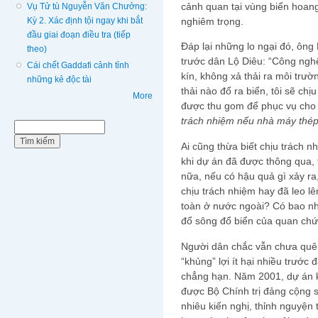
cảnh quan tại vùng biển hoang
Vụ Tử tù Nguyễn Văn Chưởng:
Kỳ 2. Xác định tội ngay khi bắt
nghiêm trọng.
đầu giai đoạn điều tra (tiếp
Đáp lại những lo ngại đó, ông
theo)
trước dân Lộ Diêu: “Công ngh
Cái chết Gaddafi cảnh tỉnh
kín, không xả thải ra môi tr
những kẻ độc tài
thải nào đổ ra biển, tôi sẽ ch
More
được thu gom để phục vụ cho l
trách nhiệm nếu nhà máy thép 
Biểu mẫu tìm kiếm
Tìm kiếm
Ai cũng thừa biết chịu trách 
khi dự án đã được thông qua, t
nữa, nếu có hậu quả gì xảy ra
chịu trách nhiệm hay đã leo l
toàn ở nước ngoài? Có bao nhi
đổ sông đổ biển của quan ch
Người dân chắc vẫn chưa quên
“khủng” lợi ít hại nhiều trước
chẳng hạn. Năm 2001, dự án k
được Bộ Chính trị đảng cộng 
nhiêu kiến nghị, thỉnh nguyện