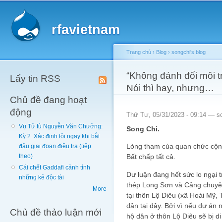
Main menu
Sk
ma
rfavietnam
co
Trang chủ
›
Blog
›
songchi's blog
You are here
“Không đánh đổi môi tr
Lấy tin RSS
Nói thì hay, nhưng…
Chủ đề đang hoạt
động
Thứ Tư, 05/31/2023 - 09:14 —
s
Vụ Tử tù Nguyễn Văn Chưởng:
Song Chi.
Kỳ 2. Xác định tội ngay khi bắt
Lòng tham của quan chức cộng
đầu giai đoạn điều tra (tiếp
Bất chấp tất cả.
theo)
Cái chết Gaddafi cảnh tỉnh
Dư luận đang hết sức lo ngại 
những kẻ độc tài
thép Long Sơn và Cảng chuyê
More
tại thôn Lộ Diêu (xã Hoài Mỹ,
dân tại đây. Bởi vì nếu dự án
Chủ đề thảo luận mới
hộ dân ở thôn Lộ Diêu sẽ bị di