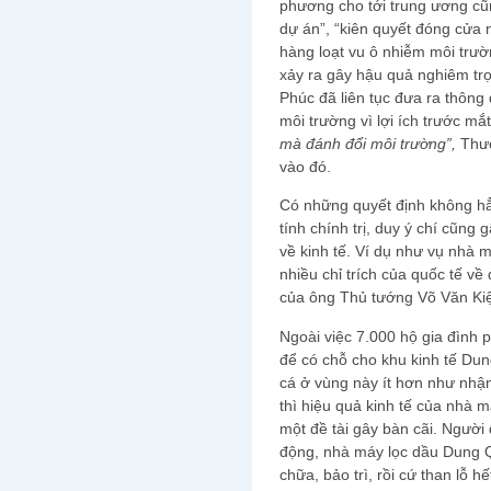
phương cho tới trung ương cũ
dự án”, “kiên quyết đóng cửa
hàng loạt vu ô nhiễm môi trườ
xảy ra gây hậu quả nghiêm t
Phúc đã liên tục đưa ra thôn
môi trường vì lợi ích trước mắt”
mà đánh đổi môi trường”,
Thươ
vào đó.
Có những quyết định không hẳ
tính chính trị, duy ý chí cũng
về kinh tế. Ví dụ như vụ nhà 
nhiều chỉ trích của quốc tế về
của ông Thủ tướng Võ Văn Kiệt
Ngoài việc 7.000 hộ gia đình 
để có chỗ cho khu kinh tế Du
cá ở vùng này ít hơn như nhậ
thì hiệu quả kinh tế của nhà 
một đề tài gây bàn cãi. Người
động, nhà máy lọc dầu Dung Q
chữa, bảo trì, rồi cứ than lỗ