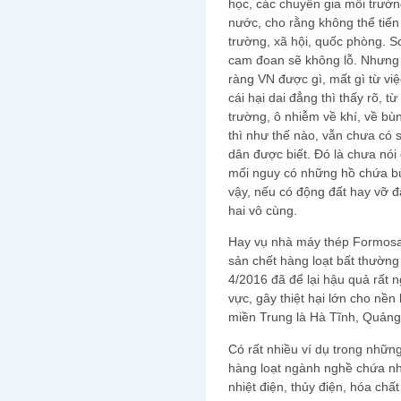
học, các chuyên gia môi trường
nước, cho rằng không thể tiến
trường, xã hội, quốc phòng. 
cam đoan sẽ không lỗ. Nhưng 
ràng VN được gì, mất gì từ vi
cái hại dai đẳng thì thấy rõ, từ
trường, ô nhiễm về khí, về bùn
thì như thế nào, vẫn chưa có 
dân được biết. Đó là chưa nói 
mối nguy có những hồ chứa bù
vậy, nếu có động đất hay vỡ đậ
hai vô cùng.
Hay vụ nhà máy thép Formosa 
sản chết hàng loạt bất thường
4/2016 đã để lại hậu quả rất 
vực, gây thiệt hại lớn cho nền 
miền Trung là Hà Tĩnh, Quảng
Có rất nhiều ví dụ trong nhữ
hàng loạt ngành nghề chứa nh
nhiệt điện, thủy điện, hóa ch