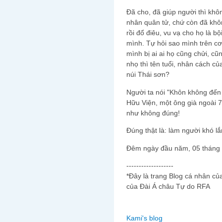
Đã cho, đã giúp người thì kh
nhân quân tử, chứ còn đã khôn
rồi đổ điêu, vu vạ cho họ là bội 
mình. Tự hỏi sao mình trên cơ
mình bị ai ai họ cũng chửi, cũn
nhọ thì tên tuổi, nhân cách c
núi Thái sơn?
Người ta nói "Khôn không đến
Hữu Viện, một ông già ngoài 70
như không đúng!
Đúng thật là: làm người khó l
Đêm ngày đầu năm, 05 tháng
-------------------
*Đây là trang Blog cá nhân củ
của Đài Á châu Tự do RFA
Kami's blog