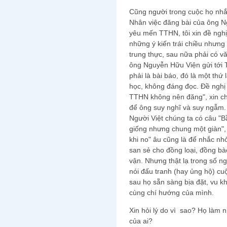
Cũng người trong cuộc họ nhắ
Nhân việc đăng bài của ông N
yêu mến TTHN, tôi xin đề nghị
những ý kiến trái chiều nhưng 
trung thực, sau nữa phải có v
ông Nguyễn Hữu Viện gửi tới
phải là bài báo, đó là một thứ 
học, không đáng đọc. Đề nghị 
TTHN không nên đăng", xin c
để ông suy nghĩ và suy ngẫm.
Người Việt chúng ta có câu "B
giống nhưng chung một giàn", 
khi no" âu cũng là để nhắc nh
san sẻ cho đồng loại, đồng bà
vận. Nhưng thật lạ trong số n
nói đấu tranh (hay ủng hộ) cu
sau họ sẵn sàng bịa đặt, vu 
cùng chí hướng của mình.
Xin hỏi lý do vì sao? Họ làm n
của ai?