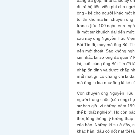
đang trả góp, nhất là lúc ấy ô
đi trả hộ tiền viện phí cho ngư
ông - kẻ cho người khác một h
tỏi thì khó mà tin chuyện ông
francs (tức 100 ngàn euro ngày
là một sự khuếch đại đến mức
sau này ông Nguyễn Hữu Viện
Bùi Tín đi, may mà ông Bùi Tí
nên mới thoát. Sao không ngh
xin nhắc lại sợ ông đã quên? M
lại, cuối cùng ông Bùi Tín đã 
nhập ổn định và được chấp n
mất mát gì, có chăng chỉ là đ
mà ông lu loa như ông là kẻ c
Còn chuyện ông Nguyễn Hữu Vi
người trong cuộc (của ông) họ 
sư bao giờ, vì những năm 1992 
thể bị thất nghiệp". Họ còn bảo 
thôi, lòng thòng, ý tưởng thấp
của hắn. Những kĩ sư ở đây, 
khác hẳn, đâu có dốt nát tồi 