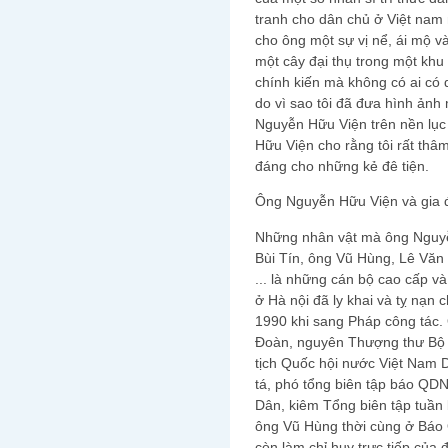
tranh cho dân chủ ở Việt nam 
cho ông một sự vị nể, ái mộ và 
một cây đại thụ trong một kh
chính kiến mà không có ai có 
do vì sao tôi đã đưa hình ảnh 
Nguyễn Hữu Viện trên nền lục
Hữu Viện cho rằng tôi rất thâ
đáng cho những kẻ đê tiện.
Ông Nguyễn Hữu Viện và gia 
Những nhân vật mà ông Nguyễn
Bùi Tín, ông Vũ Hùng, Lê Vă
... là những cán bộ cao cấp v
ở Hà nội đã ly khai và tỵ nạn
1990 khi sang Pháp công tác
Đoàn, nguyên Thượng thư Bộ 
tịch Quốc hội nước Việt Nam D
tá, phó tổng biên tập báo QDN
Dân, kiêm Tổng biên tập tuần
ông Vũ Hùng thời cùng ở Báo
còn làm chỉ huy trực tiếp của