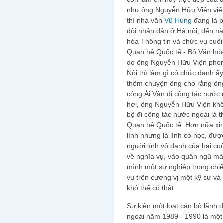
như ông Nguyễn Hữu Viện viết 
thì nhà văn
Vũ Hùng
đang là p
đội nhân dân ở Hà nội, đến n
hóa Thông tin và chức vụ cuố
Quan hệ Quốc tế - Bộ Văn hóa
do ông Nguyễn Hữu Viện phon
Nội thì làm gì có chức danh ấy
thêm chuyện ông cho rằng ông
công Ái Vân đi công tác nước n
hơi, ông Nguyễn Hữu Viện khô
bộ đi công tác nước ngoài là
Quan hệ Quốc tế. Hơn nữa xin
lính nhưng là lính có học, đư
người lính vô danh của hai cu
về nghĩa vụ, vào quân ngũ m
mình một sự nghiệp trong chiế
vụ trên cương vị một kỹ sư và
khó thể có thật.
Sự kiện một loạt cán bộ lãnh 
ngoài năm 1989 - 1990 là một