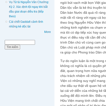
Vụ Tử tù Nguyễn Văn Chưởng:
ngòi bút vạch mặt bọn Việt g
Kỳ 2. Xác định tội ngay khi bắt
Dân tộc vẫn là kẻ thù truyền 
đầu giai đoạn điều tra (tiếp
Dân bán Nước đã quá rõ ràng v
theo)
mặt rất rõ ràng với ngay cả b
Cái chết Gaddafi cảnh tỉnh
theo ông Nguyễn Hữu Viện th
những kẻ độc tài
những kinh nghiệm va chạm vớ
More
mà tôi có dịp tiếp xúc hay que
thực vì điều này rất cần để c
Biểu mẫu tìm kiếm
trình Dân chủ vô cùng cam go 
Tìm kiếm
Dân chủ và Luật pháp mới chế
ra giúp cho Phong trào Dân c
Tự do ngôn luận là một trong
không có nghĩa là có quyền phá
đăt, quan trọng hơn nữa người
chịu trách nhiệm về những ph
Viện có những suy nghĩ mang 
che dấu sự thật về quan hệ với
lại cái vở diễn của những kẻ 
xuống để đội mình lên. Điều n
Hữu Viện mang tính chất chia 
của một số nhân sĩ trí thức đ