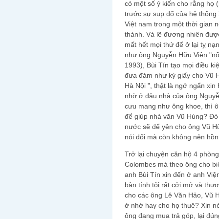
có một số ý kiến cho rằng họ 
trước sự sụp đổ của hệ thống
Việt nam trong một thời gian 
thành. Và lẽ đương nhiên được
mất hết mọi thứ để ở lại tỵ nạ
như ông Nguyễn Hữu Viện "nổ"
1993), Bùi Tín tạo mọi điều k
đưa đám như ký giấy cho Vũ Hù
Hà Nội ", thật là ngớ ngẩn xin
nhờ ở đậu nhà của ông Nguy
cưu mang như ông khoe, thì ôn
để giúp nhà văn Vũ Hùng? Đó 
nước sẽ để yên cho ông Vũ Hùn
nói dối mà còn không nên hồn
Trở lại chuyện căn hộ 4 phò
Colombes mà theo ông cho biết
anh Bùi Tín xin đến ở anh Viện
bản tính tôi rất cởi mở và thư
cho các ông Lê Văn Hảo, Vũ 
ở nhờ hay cho họ thuê? Xin nói
ông đang mua trả góp, lại đún