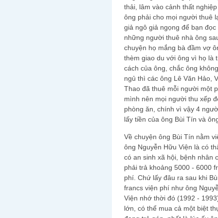
thải, lâm vào cảnh thất nghiệ
ông phải cho mọi người thuê lạ
giả ngô giả ngọng để bạn đọc 
những người thuê nhà ông sau
chuyện họ mắng bà đầm vợ ôn
thèm giao du với ông vì họ là
cách của ông, chắc ông không
ngủ thì các ông Lê Văn Hảo,
Thao đã thuê mỗi người một p
mình nên mọi người thu xếp đ
phòng ăn, chính vì vậy 4 ngư
lấy tiền của ông Bùi Tín và ô
Về chuyện ông Bùi Tín nằm vi
ông Nguyễn Hữu Viện là có th
có an sinh xã hội, bệnh nhân 
phải trả khoảng 5000 - 6000 f
phí. Chứ lấy đâu ra sau khi Bù
francs viện phí như ông Nguy
Viện nhớ thời đó (1992 - 1993)
lớn, có thể mua cả một biệt t