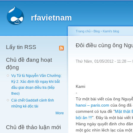
Main menu
Sk
ma
rfavietnam
co
Trang chủ
›
Blog
›
Kami's blog
You are here
Đôi điều cùng ông Ng
Lấy tin RSS
Chủ đề đang hoạt
Thứ Năm, 01/05/2012 - 11:28 —
động
Vụ Tử tù Nguyễn Văn Chưởng:
Kỳ 2. Xác định tội ngay khi bắt
Kami
đầu giai đoạn điều tra (tiếp
-
theo)
Từ một bài viết của ông Nguyễ
Cái chết Gaddafi cảnh tỉnh
hanoi – paris.com
của ông đã 
những kẻ độc tài
comment có tựa đề "
Mặt thật B
More
bội ân !!!
". Đây là một bài viế
Hàng ngày quyết định cho đăng
Chủ đề thảo luận mới
một góc nhìn lêch lạc của một