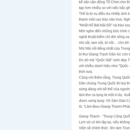
kế sân vận động Tổ Chim cho thế
tạp hơn nhiều so với việc bắc g
Thế là từ vụ điều tra nhiếp ảnh
thành một cao trào văn hoá. Ngh
"Nhất Hổ Bát Nãi Đồ" và trào lưu
Mới nghe đến những bức hình có 
nghệ thuật biếm chỉ đời sống xa
nhị nãi, tam nãi, tứ nãi… cho tới 
Nhị Nãi nổi tiếng nhất của Trung
bí thư Giang Trạch Dân lúc còn 
Do đó mà "Quốc Nãi" xinh đẹp 
với nhiều danh hiệu như "Quốc
thời xưa.
Cũng nói thêm rằng, Trung Quốc
Dân chúng Trung Quốc thì tuỳ thờ
xứng đáng với bề thế của người
làm thơ ca tụng là một ví dụ. X
được xưng tụng: Vô-Sản-Giai-
là: "Lâm-Bưu-Giang-Thanh-Ph
Giang Thanh - "Trung Cộng Quốc 
Lịch sử có khi lặp lại, nếu không
Viện sẽ chính thức lên làm Trun