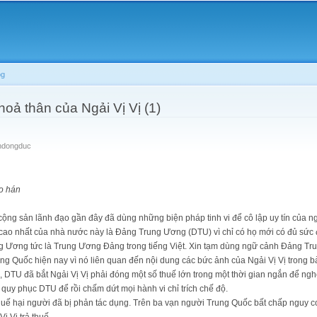
Skip to
main
content
og
hoả thân của Ngải Vị Vị (1)
ndongduc
ảo hán
ng sản lãnh đạo gần đây đã dùng những biện pháp tinh vi để cô lập uy tín của ng
 cao nhất của nhà nước này là Đảng Trung Ương (DTU) vì chỉ có họ mới có đủ sức để
ng Ương tức là Trung Ương Đảng trong tiếng Việt. Xin tạm dùng ngữ cảnh Đảng Tr
ng Quốc hiện nay vì nó liên quan đến nội dung các bức ảnh của Ngải Vị Vị trong bài
, DTU đã bắt Ngải Vị Vị phải đóng một số thuế lớn trong một thời gian ngắn để ngh
ải quy phục DTU để rồi chấm dứt mọi hành vi chỉ trích chế độ.
huế hại người đã bị phản tác dụng. Trên ba vạn người Trung Quốc bất chấp nguy cơ