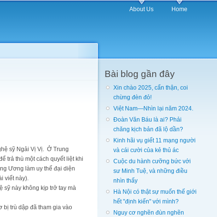
About Us
Home
Bài blog gần đây
Xin chào 2025, cẩn thận, coi
chừng đèn đỏ!
Việt Nam—Nhìn lại năm 2024.
Đoàn Văn Báu là ai? Phải
chăng kịch bản đã lộ dần?
Kinh hãi vụ giết 11 mạng người
hệ sỹ Ngải Vị Vị. Ở Trung
và cái cười của kẻ thủ ác
 trả thù một cách quyết liệt khi
Cuộc du hành cưỡng bức với
ung Ương làm uy thế đại diện
sư Minh Tuệ, và những điều
 viết này).
nhìn thấy
ệ sỹ này không kịp trở tay mà
Hà Nội có thật sự muốn thế giới
hết "định kiến" với mình?
 bị trù dập đã tham gia vào
Nguy cơ nghẽn đùn nghẽn