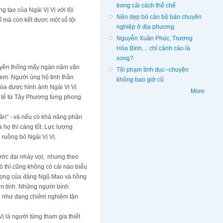
trong cải cách thể chế
 tạo của Ngải Vị Vị với tội
Nên dẹp bỏ cán bộ bán chuyên
 mà còn kết được một số tội
nghiệp ở địa phương
Nguyễn Xuân Phúc, Trương
Hòa Bình… chỉ cảnh cáo là
xong?
truyền thống mấy ngàn năm văn
Tội phạm tình dục--chuyện
em. Người ủng hộ tinh thần
không bao giờ cũ
hóa được hình ảnh Ngải Vị Vị
More
c tế từ Tây Phương từng phong
tân" - và nếu có khả năng phân
họ thì càng tốt. Lực lượng
ruồng bỏ Ngải Vị Vị.
bước đại nhảy vọt, nhưng theo
ó thì cũng không có cái nào biểu
c vọng của đảng Ngũ Mao và hồng
m tính. Những người bình
ồn như đang chiêm nghiệm tận
ị là người từng tham gia thiết