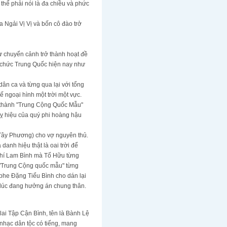
thể phải nói là đa chiều và phức
 Ngải Vị Vị và bốn cô đào trở
tự chuyển cảnh trở thành hoạt đề
n chức Trung Quốc hiện nay như
dân ca và từng qua lại với tổng
 ngoại hình một trời một vực.
 thành "Trung Cộng Quốc Mẫu"
uỵ hiệu của quý phi hoàng hậu
Tây Phương) cho vợ nguyên thủ.
danh hiệu thật là oai trời để
chí Lam Bình mà Tố Hữu từng
t "Trung Cộng quốc mẫu" từng
 phe Đặng Tiểu Bình cho dán lại
 lúc đang hưởng án chung thân.
 lai Tập Cận Bình, tên là Bành Lệ
 nhạc dân tộc có tiếng, mang