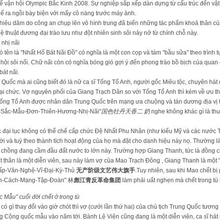
 vận hội Olympic Bắc Kinh 2008. Sự nghiệp sắp xếp dàn dựng từ cấu trúc đến vật 
hế ra ngồi bày biện với mấy cô nàng trước máy ảnh.
 khiêu dâm do công an chụp lên vô hình trung đã biến những tác phẩm khoả thân của
ệ thuật đương đại trào lưu như đột nhiên sinh sôi nảy nở từ chính chỗ này.
 nhị nãi
tên là "Nhất Hổ Bát Nãi Đồ" có nghĩa là một con cọp và tám "bầu sữa" theo trình 
 hội sôi nổi. Chữ nãi còn có nghĩa bóng gió gợi ý đến phong trào bồ bịch của qua
bát nãi.
 Quốc mà ai cũng biết đó là nữ ca sĩ Tống Tổ Anh, người gốc Miêu tộc, chuyên hát 
tại chức. Vợ nguyên phối của Giang Trạch Dân so với Tống Tổ Anh thì kém về ưu thế
Tống Tổ Anh được nhân dân Trung Quốc trên mạng ưa chuộng và tán dương địa vị
 -Sắc-Mẫu-Đơn-Thiên-Hương-Nhị-Nãi"
国色牡丹天香二
奶
nghe không khác gì là th
 đại lục không có thể chế cấp chức Đệ Nhất Phu Nhân (như kiểu Mỹ và các nước 
i và tuỳ theo thành tích hoạt động của họ mà đặt cho danh hiệu này nọ. Thường là 
 chồng đang cầm đầu đất nước to lớn này. Trường hợp Giang Thanh, tức là đồng 
uất thân là một diễn viên, sau này làm vợ của Mao Trạch Đông , Giang Thanh là mộ
Cấp-Văn-Nghệ-Vĩ-Đại-Kỳ-Thủ
无产阶级文艺伟大旗手
.Tuy nhiên, sau khi Mao chết bị
ản-Cách-Mạng-Tập-Đoàn" 林
彪江青反革命集团
làm phải uất nghẹn mà chết trong tù
Mẫu" cuối đời chết ở trong tù
 có gì thay đổi vào giờ chót thì vợ (cưới lần thứ hai) của chủ tịch Trung Quốc tương
g Cộng quốc mẫu vào năm tới. Bành Lệ Viện cũng đang là một diễn viên, ca sĩ hát