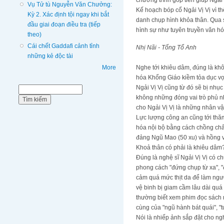
chương trình góp tiền giúp Ngải V
Vụ Tử tù Nguyễn Văn Chưởng:
Kế hoạch bóp cổ Ngải Vị Vị vì t
Kỳ 2. Xác định tội ngay khi bắt
danh chụp hình khỏa thân. Qua 
đầu giai đoạn điều tra (tiếp
hình sự như tuyên truyền văn hó
theo)
Cái chết Gaddafi cảnh tỉnh
Nhị Nãi - Tống Tổ Anh
những kẻ độc tài
Nghe tới khiêu dâm, đúng là kh
More
hóa Khổng Giáo kiềm tỏa dục vọ
Ngải Vị Vị cũng từ đó sẽ bị nhụ
Biểu mẫu tìm kiếm
Tìm kiếm
không những đóng vai trò phủ n
cho Ngải Vị Vị là những nhân v
Lực lượng công an cũng tới thăm
hóa nội bộ bằng cách chồng chất
đảng Ngũ Mao (50 xu) và hồng v
Khoả thân có phải là khiêu dâm
Đúng là nghệ sĩ Ngải Vị Vị có c
phong cách "đứng chụp từ xa", "
cảm quá mức thịt da để làm ngườ
vệ binh bị giam cầm lâu dài qu
thường biết xem phim đọc sách 
cùng của "ngũ hành bát quái", "
Nói là nhiếp ảnh sắp đặt cho ngh