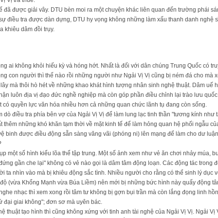
ị Vị trả thuế.
hế đã được giải vây. DTU bèn moi ra một chuyện khác liên quan đến trường phái sáng
sự điều tra được dàn dựng, DTU hy vọng không những làm xấu thanh danh nghệ sĩ
a khiêu dâm đồi trụy.
ông ai không khỏi hiếu kỳ và hóng hớt. Nhất là đối với dân chúng Trung Quốc có 
ng con người thì thế nào rồi những người như Ngải Vị Vị cũng bị ném đá cho mà x
c lây mà thôi hò hét về những khao khát hình tượng nhân sinh nghệ thuật. Dâm uế 
hận luôn địa vị đạo đức nghề nghiệp mà còn góp phần điều chỉnh lại trào lưu quố
ật có quyền lực văn hóa nhiều hơn cả những quan chức lãnh tụ đang còn sống.
 dò điều tra phía bên vợ của Ngải Vị Vị để làm lung lạc tinh thần "tương kính như 
 thêm những khó khăn tạm thời về mặt kinh tế để làm hỏng quan hệ phối ngẫu của 
ệ binh được điều động sẵn sàng văng vãi (phóng ni) lên mạng để làm cho dư luận 
?
hụp một số hình kiểu lõa thể tập trung. Một số ảnh xem như vẻ ăn chơi nhảy múa, 
đứng gần che lại" không có vẻ nào gọi là dâm tâm động loạn. Các động tác trong đ
i ta nhìn vào mà bị khiêu động sắc tình. Nhiều người cho rằng có thể sinh lý dụ
á độ (vừa Khổng Mạnh vừa Búa Liềm) nên mới bị những bức hình này quấy động tâ
nghe nhạc thì xem xong rồi tâm tư không bị gợn bụi trần mà còn lắng đọng linh h
tứ đại giai không"; đơn sơ mà uyên bác.
ệ thuật tạo hình thì cũng không xứng với tinh anh tài nghệ của Ngải Vị Vị. Ngải Vị V