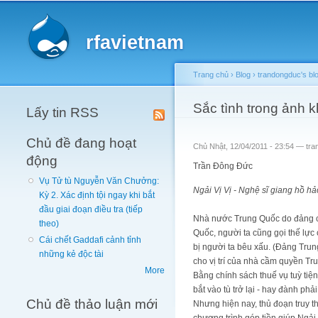
Main menu
rfavietnam
Trang chủ
›
Blog
›
trandongduc's bl
You are here
Sắc tình trong ảnh k
Lấy tin RSS
Chủ đề đang hoạt
Chủ Nhật, 12/04/2011 - 23:54 —
tra
động
Trần Đông Đức
Vụ Tử tù Nguyễn Văn Chưởng:
Ngải Vị Vị - Nghệ sĩ giang hồ h
Kỳ 2. Xác định tội ngay khi bắt
đầu giai đoạn điều tra (tiếp
Nhà nước Trung Quốc do đảng cộ
theo)
Quốc, người ta cũng gọi thế lực
Cái chết Gaddafi cảnh tỉnh
bị người ta bêu xấu. (Đảng Tru
những kẻ độc tài
cho vị trí của nhà cầm quyền Tru
More
Bằng chính sách thuế vụ tuỳ tiện
bắt vào tù trở lại - hay đành ph
Chủ đề thảo luận mới
Nhưng hiện nay, thủ đoạn truy t