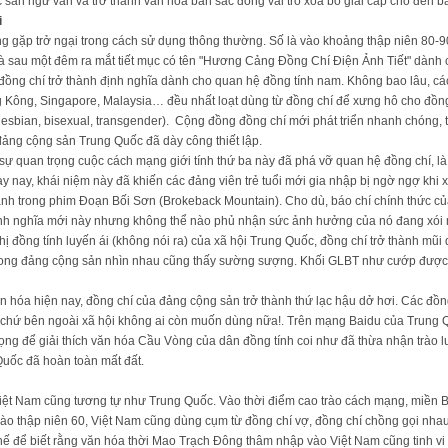
 sản ngữ văn và trở thành văn hóa bản sắc đóng vai trò xóa bỏ giai cấp cho đến bâ
i
ng gặp trở ngại trong cách sử dụng thông thường. Số là vào khoảng thập niên 80-
à sau một đêm ra mắt tiết mục có tên "Hương Cảng Đồng Chí Điện Ảnh Tiết" dành c
ữ đồng chí trở thành định nghĩa dành cho quan hệ đồng tính nam. Không bao lâu, 
Kông, Singapore, Malaysia… đều nhất loạt dùng từ đồng chí để xưng hô cho đồng
lesbian, bisexual, transgender). Cộng đồng đồng chí mới phát triển nhanh chóng,
ảng cộng sản Trung Quốc đã dày công thiết lập.
sự quan trọng cuộc cách mạng giới tính thứ ba này đã phá vỡ quan hệ đồng chí, là
ày nay, khái niệm này đã khiến các đảng viên trẻ tuổi mới gia nhập bị ngờ ngợ khi
nh trong phim Đoạn Bối Sơn (Brokeback Mountain). Cho dù, báo chí chính thức 
nh nghĩa mới này nhưng không thể nào phủ nhận sức ảnh hưởng của nó đang xói 
thị đồng tính luyến ái (không nói ra) của xã hội Trung Quốc, đồng chí trở thành mũ
 trong đảng cộng sản nhìn nhau cũng thấy sường sượng. Khối GLBT như cướp được
ăn hóa hiện nay, đồng chí của đảng cộng sản trở thành thứ lạc hậu dở hơi. Các đồng
ư chứ bên ngoài xã hội không ai còn muốn dùng nữa!. Trên mạng Baidu của Trung Q
trọng để giải thích văn hóa Cầu Vòng của dân đồng tính coi như đã thừa nhận trào
Quốc đã hoàn toàn mất đất.
Việt Nam cũng tương tự như Trung Quốc. Vào thời điểm cao trào cách mạng, miền 
vào thập niên 60, Việt Nam cũng dùng cụm từ đồng chí vợ, đồng chí chồng gọi nha
ế để biết rằng văn hóa thời Mao Trạch Đông thâm nhập vào Việt Nam cũng tinh vi