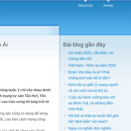
About Us
Home
 Ái
Bài blog gần đây
Xin chào 2025, cẩn thận, coi
chừng đèn đỏ!
Việt Nam—Nhìn lại năm 2024.
Đoàn Văn Báu là ai? Phải
chăng kịch bản đã lộ dần?
Kinh hãi vụ giết 11 mạng người
 ràng buộc ý chí vào nhau dưới
và cái cười của kẻ thủ ác
ch mạng tư sản Tân Hợi, Tôn
Cuộc du hành cưỡng bức với
cao trào xưng hô long trời lở
sư Minh Tuệ, và những điều
nhìn thấy
cộng sản cũng có dùng để xưng
Hà Nội có thật sự muốn thế giới
ốc, cao trào cách mạng cộng
hết "định kiến" với mình?
Nguy cơ nghẽn đùn nghẽn