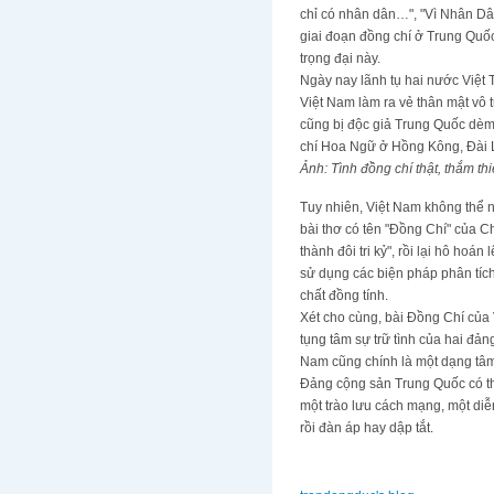
chỉ có nhân dân…", "Vì Nhân Dâ
giai đoạn đồng chí ở Trung Quốc
trọng đại này.
Ngày nay lãnh tụ hai nước Việt 
Việt Nam làm ra vẻ thân mật vô 
cũng bị độc giả Trung Quốc dèm 
chí Hoa Ngữ ở Hồng Kông, Đài 
Ảnh: Tình đồng chí thật, thắm t
Tuy nhiên, Việt Nam không thể n
bài thơ có tên "Đồng Chí" của C
thành đôi tri kỷ", rồi lại hô h
sử dụng các biện pháp phân tích 
chất đồng tính.
Xét cho cùng, bài Đồng Chí của 
tụng tâm sự trữ tình của hai đả
Nam cũng chính là một dạng tâm 
Đảng cộng sản Trung Quốc có th
một trào lưu cách mạng, một di
rồi đàn áp hay dập tắt.