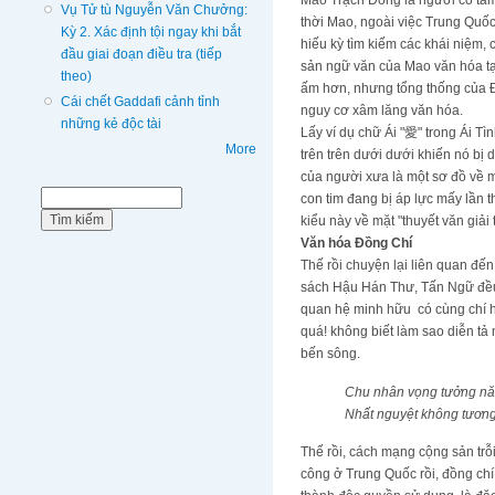
Mao Trạch Đông là người có tâm
Vụ Tử tù Nguyễn Văn Chưởng:
thời Mao, ngoài việc Trung Quốc
Kỳ 2. Xác định tội ngay khi bắt
hiếu kỳ tìm kiếm các khái niệm,
đầu giai đoạn điều tra (tiếp
sản ngữ văn của Mao văn hóa tạ
theo)
ấm hơn, nhưng tổng thống của Đà
Cái chết Gaddafi cảnh tỉnh
nguy cơ xâm lăng văn hóa.
những kẻ độc tài
Lấy ví dụ chữ Ái "愛" trong Ái T
More
trên trên dưới dưới khiến nó bị 
của người xưa là một sơ đồ về m
Biểu mẫu tìm kiếm
Tìm kiếm
con tim đang bị áp lực mấy lần t
kiểu này về mặt "thuyết văn giả
Văn hóa Đồng Chí
Thế rồi chuyện lại liên quan đế
sách Hậu Hán Thư, Tấn Ngữ đề
quan hệ minh hữu có cùng chí h
quá! không biết làm sao diễn t
bến sông.
Chu nhân vọng tưởng n
Nhất nguyệt không tương
Thế rồi, cách mạng cộng sản trỗ
công ở Trung Quốc rồi, đồng chí 