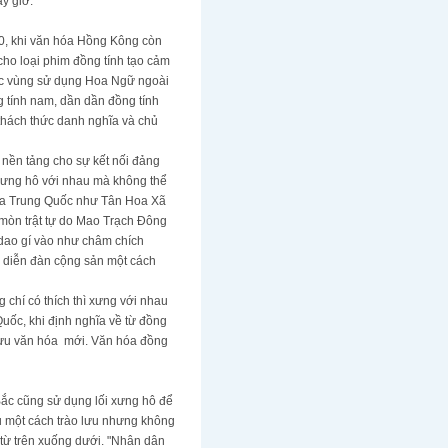
y giờ.
90, khi văn hóa Hồng Kông còn
ho loại phim đồng tính tạo cảm
các vùng sử dụng Hoa Ngữ ngoài
 tính nam, dần dần đồng tính
 thách thức danh nghĩa và chủ
 nền tảng cho sự kết nối đảng
 xưng hô với nhau mà không thể
của Trung Quốc như Tân Hoa Xã
mòn trật tự do Mao Trạch Đông
i dao gí vào như châm chích
 diễn đàn cộng sản một cách
 chí có thích thì xưng với nhau
uốc, khi định nghĩa về từ đồng
 lưu văn hóa mới. Văn hóa đồng
Bắc cũng sử dụng lối xưng hô để
u một cách trào lưu nhưng không
 từ trên xuống dưới. "Nhân dân