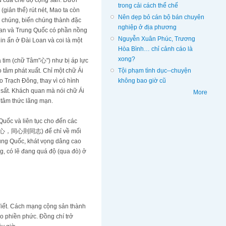
ù của chế độ cộng sản. Dưới
trong cải cách thể chế
giản thể) rút nét, Mao ta còn
Nên dẹp bỏ cán bộ bán chuyên
ấp chúng, biến chúng thành đặc
nghiệp ở địa phương
Loan và Trung Quốc có phần nồng
Nguyễn Xuân Phúc, Trương
in ấn ở Đài Loan và coi là một
Hòa Bình… chỉ cảnh cáo là
xong?
ả tim (chữ Tâm"心") như bị áp lực
Tội phạm tình dục--chuyện
o tâm phát xuất. Chỉ một chữ Ái
không bao giờ cũ
o Trạch Đông, thay vì có hình
ì sất. Khách quan mà nói chữ Ái
More
 tâm thức lãng mạn.
Quốc và liên tục cho đến các
(同德則同心，同心則同志) để chỉ về mối
rung Quốc, khát vọng dâng cao
g, có lẽ đang quá độ (qua đò) ở
 Viết. Cách mạng cộng sản thành
áo phiền phức. Đồng chí trở