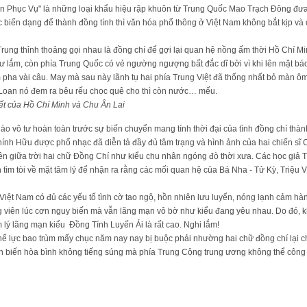
n Phục Vụ" là những loại khẩu hiệu rập khuôn từ Trung Quốc Mao Trạch Đông đưa 
 biến dạng để thành đồng tính thì văn hóa phổ thông ở Việt Nam không bắt kịp và
Trung thỉnh thoảng gọi nhau là đồng chí để gợi lại quan hệ nồng ấm thời Hồ Chí 
tư lắm, còn phía Trung Quốc có vẻ ngường ngượng bất đắc dĩ bởi vì khi lên mặt báo
pha vài câu. May mà sau này lãnh tụ hai phía Trung Việt đã thống nhất bỏ màn ôm
Loan nó đem ra bêu rếu chọc quê cho thì còn nước… mếu.
hiết của Hồ Chí Minh và Chu Ân Lai
ào vô tư hoàn toàn trước sự biến chuyển mang tính thời đại của tình đồng chí thàn
hính Hữu được phổ nhạc đã diễn tả đầy đủ tâm trạng và hình ảnh của hai chiến sĩ
oán lên giữa trời hai chữ Đồng Chí như kiểu chu nhân ngóng đò thời xưa. Các học gi
tìm tòi về mặt tâm lý để nhận ra rằng các mối quan hệ của Bá Nha - Tử Kỳ, Triệu Vâ
Việt Nam có đủ các yếu tố tình cờ tao ngộ, hồn nhiên lưu luyến, nóng lạnh cảm hàn,
ng viên lúc cơn nguy biến mà vẫn lãng mạn vô bờ như kiểu đang yêu nhau. Do đó, 
lý lãng mạn kiểu Đồng Tính Luyến Ái là rất cao. Nghi lắm!
ế lực bao trùm mấy chục năm nay nay bị buộc phải nhường hai chữ đồng chí lại ch
ễn biến hòa bình không tiếng súng mà phía Trung Cộng trung ương không thể công 