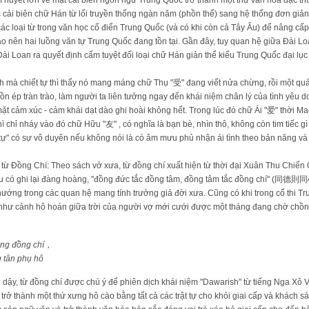
 huyết lớn về mặt cải biên ngôn ngữ Trung Quốc trở thành một thứ văn hóa đặc th
 cải biên chữ Hán từ lối truyền thống ngàn năm (phồn thể) sang hệ thống đơn giản (
 các loại từ trong văn học cổ điển Trung Quốc (và có khi còn cả Tây Âu) để nâng c
o nên hai luồng văn tự Trung Quốc đang tồn tại. Gần đây, tuy quan hệ giữa Đài 
i Loan ra quyết định cấm tuyệt đối loại chữ Hán giản thể kiểu Trung Quốc đại lục 
ình mà chiết tự thì thấy nó mang máng chữ Thụ "受" đang viết nửa chừng, rồi một qu
dồn ép tràn trào, làm người ta liên tưởng ngay đến khái niệm chân lý của tình yêu d
ặt cảm xúc - cảm khái dạt dào ghi hoài không hết. Trong lúc đó chữ Ái "爱" thời Ma
hì chỉ nháy vào đó chữ Hữu "友" , có nghĩa là bạn bè, nhìn thô, không còn tim tiếc g
i tự" có sự vô duyên nếu không nói là có âm mưu phủ nhận ái tình theo bản năng và
n từ Đồng Chí: Theo sách vở xưa, từ đồng chí xuất hiện từ thời đại Xuân Thu Chiến 
u có ghi lại đàng hoàng, "đồng đức tắc đồng tâm, đồng tâm tắc đồng chí" 
ướng trong các quan hệ mang tính trưởng giả đời xưa. Cũng có khi trong cổ thi T
ả như cảnh hô hoán giữa trời của người vợ mới cưới được một tháng đang chờ chồn
ăng đồng chí，
 tân phụ hô
i dậy, từ đồng chí được chú ý để phiên dịch khái niệm "Dawarish" từ tiếng Nga Xô
trở thành một thứ xưng hô cào bằng tất cả các trật tự cho khỏi giai cấp và khách s