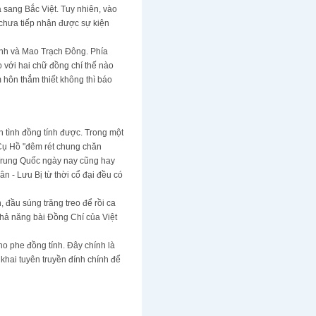
sang Bắc Việt. Tuy nhiên, vào
 chưa tiếp nhận được sự kiện
Minh và Mao Trạch Đông. Phía
 với hai chữ đồng chí thế nào
 hôn thắm thiết không thì báo
h tình đồng tính được. Trong một
 Cụ Hồ "đêm rét chung chăn
ả Trung Quốc ngày nay cũng hay
n - Lưu Bị từ thời cổ đại đều có
 đầu súng trăng treo để rồi ca
khả năng bài Đồng Chí của Việt
o phe đồng tính. Đây chính là
khai tuyên truyền đính chính để