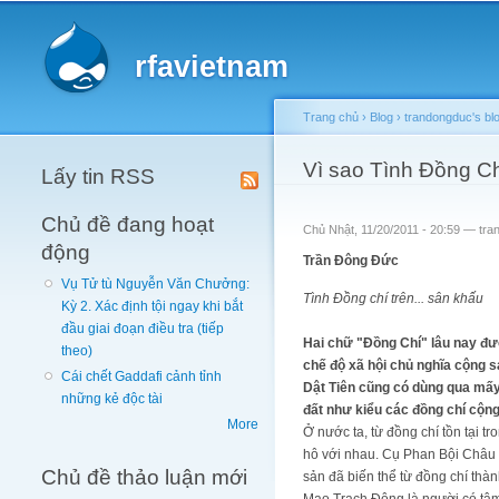
Main menu
rfavietnam
Trang chủ
›
Blog
›
trandongduc's bl
You are here
Vì sao Tình Đồng Ch
Lấy tin RSS
Chủ đề đang hoạt
Chủ Nhật, 11/20/2011 - 20:59 —
tra
động
Trần Đông Đức
Vụ Tử tù Nguyễn Văn Chưởng:
Tình Đồng chí trên... sân khấu
Kỳ 2. Xác định tội ngay khi bắt
đầu giai đoạn điều tra (tiếp
Hai chữ "Đồng Chí" lâu nay đư
theo)
chế độ xã hội chủ nghĩa cộng 
Cái chết Gaddafi cảnh tỉnh
Dật Tiên cũng có dùng qua mấy
những kẻ độc tài
đất như kiểu các đồng chí cộng
More
Ở nước ta, từ đồng chí tồn tại
hô với nhau. Cụ Phan Bội Châu 
Chủ đề thảo luận mới
sản đã biến thể từ đồng chí th