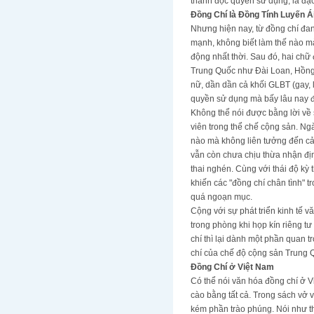
thành độc quyền sử dụng, là đặc
Đồng Chí là Đồng Tính Luyến Á
Nhưng hiện nay, từ đồng chí đa
mạnh, không biết làm thế nào m
động nhất thời. Sau đó, hai ch
Trung Quốc như Đài Loan, Hồng 
nữ, dần dần cả khối GLBT (gay, 
quyền sử dụng mà bấy lâu nay đ
Không thể nói được bằng lời về 
viên trong thể chế cộng sản. Ng
nào mà không liên tưởng đến cả
vẫn còn chưa chịu thừa nhận đị
thai nghén. Cùng với thái độ kỳ 
khiến các "đồng chí chân tình"
quá ngoạn mục.
Cộng với sự phát triển kinh tế v
trong phòng khi họp kín riêng t
chí thì lại dành một phần quan 
chí của chế độ cộng sản Trung 
Đồng Chí ở Việt Nam
Có thể nói văn hóa đồng chí ở 
cào bằng tất cả. Trong sách vở 
kém phần trào phúng. Nói như th