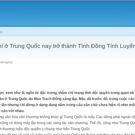
Skip to
main
content
og
í ở Trung Quốc nay trở thành Tình Đồng Tính Luyến
ndongduc
ợc xem như là ngôn từ đặc trưng, thậm chí mang tính độc quyền trong quan hệ
sản ở Trung Quốc do Mao Trạch Đông sáng lập. Mặc dù trước đó, trong cuộc cá
 lần nhưng chỉ dừng ở dạng đang nằm trong câu văn chứ chưa hiện rõ như một 
 sản với nhau.
 trong văn hóa văn chương không khác gì Trung Quốc là mấy. Các đảng phái ngoài 
cũng có dùng mấy lần trong các sáng tác văn chương. Thế rồi, cũng như Trung Qu
ành thương hiệu độc quyền y chang như bên Trung Quốc.