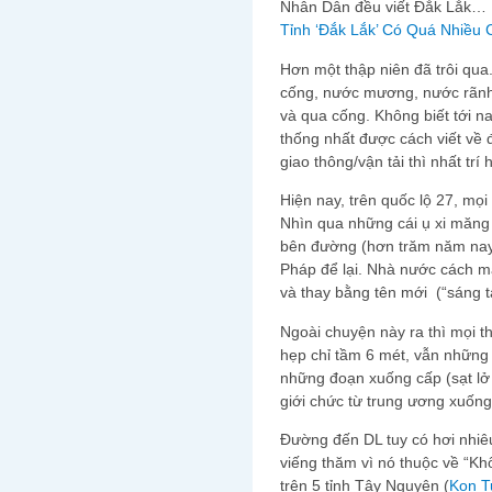
Nhân Dân đều viết Đắk Lắk… 
Tỉnh ‘Đắk Lắk’ Có Quá Nhiều 
Hơn một thập niên đã trôi qua
cống, nước mương, nước rãnh, 
và qua cống. Không biết tới na
thống nhất được cách viết vê
giao thông/vận tải thì nhất trí hê
Hiện nay, trên quốc lộ 27, mọi c
Nhìn qua những cái ụ xi măng 
bên đường (hơn trăm năm nay) th
Pháp để lại. Nhà nước cách ma
và thay bằng tên mới (“sáng ta
Ngoài chuyện này ra thì mọi t
hẹp chỉ tầm 6 mét, vẫn nhữn
những đoạn xuống cấp (sạt lở
giới chức từ trung ương xuốn
Đường đến DL tuy có hơi nhiêu
viếng thăm vì nó thuộc về 
trên 5 tỉnh Tây Nguyên (
Kon 