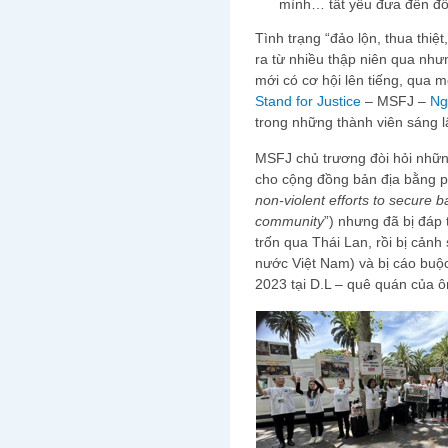
mình… tất yếu đưa đến đổ
Tình trạng “đảo lộn, thua thiê
ra từ nhiều thập niên qua nh
mới có cơ hội lên tiếng, qua mô
Stand for Justice
– MSFJ –
Ng
trong những thành viên sáng lâ
MSFJ chủ trương đòi hỏi nhữn
cho cộng đồng bản địa bằng 
non-violent efforts to secure 
community
”) nhưng đã bị đáp 
trốn qua Thái Lan, rồi bị cảnh
nước Việt Nam) và bị cáo buô
2023 tại D.L – quê quán của 