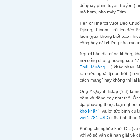
để quay phim tuyên truyền (thô
mà ham, nha mấy Tám.
Hèn chi mà tôi vượt Đèo Chuố
Djiring, Finom – rồi leo đèo Pr
luôn (qua không biết bao nhiêu n
cồng hay cái chiêng nào ráo tro
Người bản địa cũng không, khô
nơi sống chung hương của 47 s
Thái, Mường
…) khác nhau. Nế
ra nước ngoài tị nạn hết (trơn
cách mạng” hay không thì lại l
Ông Y Quynh Bdap (Y.B) là một t
oăm và đắng cay như thế. Ông
địa phương thuộc loại nghèo, n
khó khăn
”, và lợi tức bình q
với 1.781 USD
) nếu tính theo 
Không chỉ nghèo khó, D.L (và 
với vô số vấn đề nan giải về đ