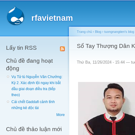
Main menu
Sk
ma
rfavietnam
co
Trang chủ
›
Blog
›
tuongnangtien's blog
You are here
Sổ Tay Thượng Dân 
Lấy tin RSS
Chủ đề đang hoạt
Thứ Ba, 11/26/2024 - 15:44 —
tu
động
Vụ Tử tù Nguyễn Văn Chưởng:
Kỳ 2. Xác định tội ngay khi bắt
đầu giai đoạn điều tra (tiếp
theo)
Cái chết Gaddafi cảnh tỉnh
những kẻ độc tài
More
Chủ đề thảo luận mới