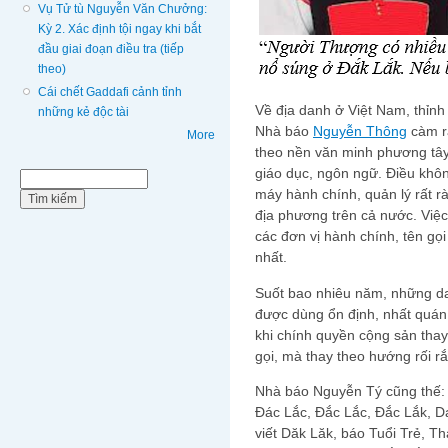
Vụ Tử tù Nguyễn Văn Chưởng:
Kỳ 2. Xác định tội ngay khi bắt
đầu giai đoạn điều tra (tiếp
theo)
Cái chết Gaddafi cảnh tỉnh
Về địa danh ở Việt Nam, thỉnh
những kẻ độc tài
Nhà báo
Nguyễn Thông
càm r
More
theo nền văn minh phương tây ‘k
giáo dục, ngôn ngữ. Điều không 
Biểu mẫu tìm kiếm
Tìm kiếm
máy hành chính, quản lý rất r
địa phương trên cả nước. Việc
các đơn vị hành chính, tên gọi c
nhất.
Suốt bao nhiêu năm, những danh
được dùng ổn định, nhất quán, 
khi chính quyền cộng sản thay 
gọi, mà thay theo hướng rối rắm
Nhà báo Nguyễn Tý cũng thế
Đác Lắc, Đắc Lắc, Đắc Lắk, D
viết Dăk Lăk, báo Tuổi Trẻ, T