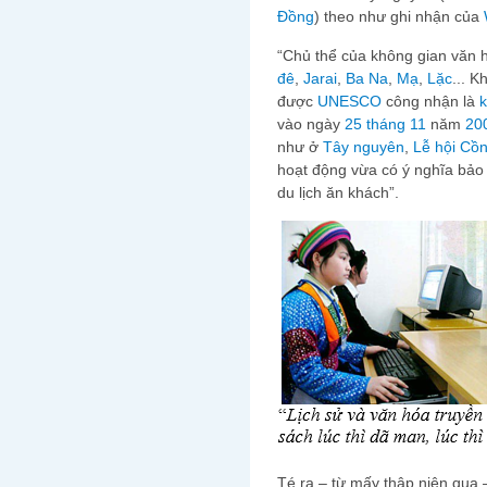
Đồng
) theo như ghi nhận của
“Chủ thể của không gian văn 
đê
,
Jarai
,
Ba Na
,
Mạ
,
Lặc
... 
được
UNESCO
công nhận là
k
vào ngày
25 tháng 11
năm
20
như ở
Tây nguyên
,
Lễ hội Cồ
hoạt động vừa có ý nghĩa bảo
du lịch ăn khách”.
Té ra – từ mấy thập niên qua