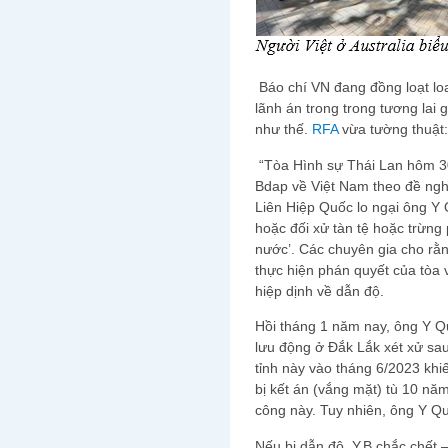
Báo chí VN đang đồng loạt loan 
lãnh án trong trong tương lai 
như thế.
RFA
vừa tường thuật:
“Tòa Hình sự Thái Lan hôm 3
Bdap về Việt Nam theo đề ngh
Liên Hiệp Quốc lo ngại ông Y Q
hoặc đối xử tàn tệ hoặc trừng 
nước’. Các chuyên gia cho rằn
thực hiện phán quyết của tòa 
hiệp dịnh về dẫn độ.
Hồi tháng 1 năm nay, ông Y Q
lưu động ở Đắk Lắk xét xử sau
tỉnh này vào tháng 6/2023 kh
bị kết án (vắng mặt) tù 10 năm
công này. Tuy nhiên, ông Y Q
Nếu bị dẫn độ, Y.B chắc chết