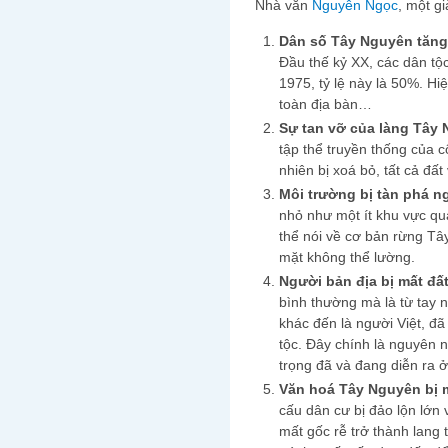
Nhà văn
Nguyên Ngọc
, một gi
Dân số Tây Nguyên tăng
Đầu thế kỷ XX, các dân t
1975, tỷ lệ này là 50%. Hi
toàn địa bàn…
Sự tan vỡ của làng Tây
tập thể truyền thống của 
nhiên bị xoá bỏ, tất cả đ
Môi trường bị tàn phá n
nhỏ như một ít khu vực q
thể nói về cơ bản rừng Tâ
mặt không thể lường.
Người bản địa bị mất đấ
bình thường mà là từ tay 
khác đến là người Việt, đã
tộc. Đây chính là nguyên 
trọng đã và đang diễn ra 
Văn hoá Tây Nguyên bị 
cấu dân cư bị đảo lộn lớn 
mất gốc rễ trở thành lang