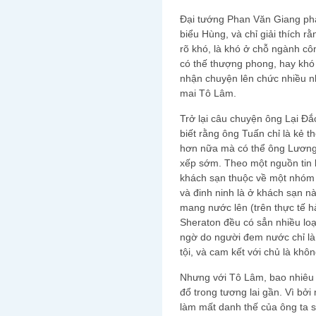
Đại tướng Phan Văn Giang phả
biểu Hùng, và chỉ giải thích r
rõ khó, là khó ở chỗ ngành 
có thế thượng phong, hay khó
nhận chuyện lên chức nhiều n
mai Tô Lâm.
Trở lại câu chuyện ông Lại Đắc
biết rằng ông Tuấn chỉ là kẻ 
hơn nữa mà có thể ông Lương
xếp sớm. Theo một nguồn tin 
khách sạn thuộc về một nhóm 
và đinh ninh là ở khách sạn n
mang nước lên (trên thực tế 
Sheraton đều có sẳn nhiều loạ
ngờ do người đem nước chỉ là 
tội, và cam kết với chủ là khô
Nhưng với Tô Lâm, bao nhiêu đ
đổ trong tương lai gần. Vì bởi
làm mất danh thế của ông ta s