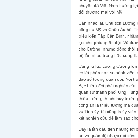
chuyện đã Việt Nam hưởng lợi 
đổi thương mại với Mỹ.
Cần nhắc lại, Chủ tịch Lương
công du Mỹ và Châu Âu hồi Th
triều kiến Tập Cận Bình, nhằ
lực cho phía quân đội. Và đươ
cho Cường, nhưng đồng thời 
bệ lẫn nhau trong hậu cung B
Cùng từ lúc Lương Cường lên 
có lời phàn nàn so sánh việc t
đảo số tướng quân đội. Nói tr
Bạc Liêu) đòi phải nghiên cứ
quân sự thành phố. Ông Hùng
thiếu tướng, thì chỉ huy trưởn
công an là thiếu tướng mà quâ
vụ Tỉnh ủy, tôi cũng là ủy vi
xét nghiên cứu để làm sao ch
Đây là lần đầu tiên những lời
an và quân đội được nói công 