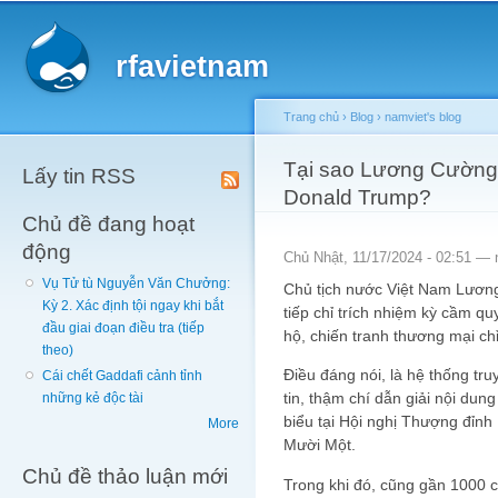
Main menu
Sk
ma
rfavietnam
co
Trang chủ
›
Blog
›
namviet's blog
You are here
Tại sao Lương Cường l
Lấy tin RSS
Donald Trump?
Chủ đề đang hoạt
động
Chủ Nhật, 11/17/2024 - 02:51 —
Vụ Tử tù Nguyễn Văn Chưởng:
Chủ tịch nước Việt Nam Lương
Kỳ 2. Xác định tội ngay khi bắt
tiếp chỉ trích nhiệm kỳ cầm q
đầu giai đoạn điều tra (tiếp
hộ, chiến tranh thương mại chỉ
theo)
Điều đáng nói, là hệ thống t
Cái chết Gaddafi cảnh tỉnh
tin, thậm chí dẫn giải nội du
những kẻ độc tài
biểu tại Hội nghị Thượng đỉ
More
Mười Một.
Chủ đề thảo luận mới
Trong khi đó, cũng gần 1000 