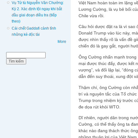
Việt Nam hoàn toàn im lặng v
Vụ Tử tù Nguyễn Văn Chưởng:
Kỳ 2. Xác định tội ngay khi bắt
Lương Cường, là vụ bê bối củ
đầu giai đoạn điều tra (tiếp
Chile vừa rồi.
theo)
Câu hỏi dược đặt ra là vì sao 
Cái chết Gaddafi cảnh tỉnh
Donald Trump vào lúc này, mà
những kẻ độc tài
được nhìn thấy rõ là vấn đề 
More
chiến đó là gay gắt, người hưở
Biểu mẫu tìm kiếm
Tìm kiếm
Ông Cường nhấn mạnh trong lúc
mại được thúc đẩy, được kết nố
vượng”, và đối lập lại, “đóng 
dẫn đến suy thoái, xung đột v
Thậm chí, ông Cường còn nhắ
trí và nguyên tắc của Tổ chức
Trump trong nhiệm kỳ trước củ
đe dọa rút khỏi WTO.
Dĩ nhiên, người dân trong nư
Cường, có thể thấy ông ta đa
khác nào đang thách thức ông 
những thuận lợi của Việt Nam 