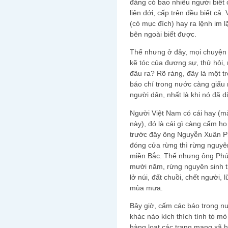
đảng có bao nhiều người biết 
liên đới, cấp trên đều biết cả.
(có mục đích) hay ra lệnh im l
bên ngoài biết được.
Thế nhưng ở đây, mọi chuyện bê
kẽ tóc của đương sự, thử hỏi, 
đâu ra? Rõ ràng, đây là một trò
báo chí trong nước càng giấu 
người dân, nhất là khi nó đã 
Người Việt Nam có cái hay (m
này), đó là cái gì càng cấm h
trước đây ông Nguyễn Xuân P
đóng cửa rừng thì rừng nguyê
miền Bắc. Thế nhưng ông Phúc
mười năm, rừng nguyên sinh th
lở núi, đất chuồi, chết người,
mùa mưa.
Bây giờ, cấm các báo trong nư
khác nào kích thích tính tò m
hàng loạt các trang mạng xã hộ