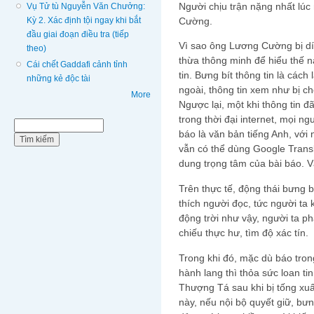
Người chịu trận nặng nhất lú
Vụ Tử tù Nguyễn Văn Chưởng:
Kỳ 2. Xác định tội ngay khi bắt
Cường.
đầu giai đoạn điều tra (tiếp
Vì sao ông Lương Cường bị dí
theo)
thừa thông minh để hiểu thế nà
Cái chết Gaddafi cảnh tỉnh
tin. Bưng bít thông tin là cách 
những kẻ độc tài
ngoài, thông tin xem như bị c
More
Ngược lại, một khi thông tin đ
trong thời đại internet, mọi n
Biểu mẫu tìm kiếm
Tìm kiếm
báo là văn bản tiếng Anh, với
vẫn có thể dùng Google Transl
dung trọng tâm của bài báo. Vậ
Trên thực tế, động thái bưng b
thích người đọc, tức người ta
động trời như vậy, người ta p
chiếu thực hư, tìm độ xác tín.
Trong khi đó, mặc dù báo tro
hành lang thì thỏa sức loan tin
Thượng Tá sau khi bị tống xuấ
này, nếu nội bộ quyết giữ, bưn