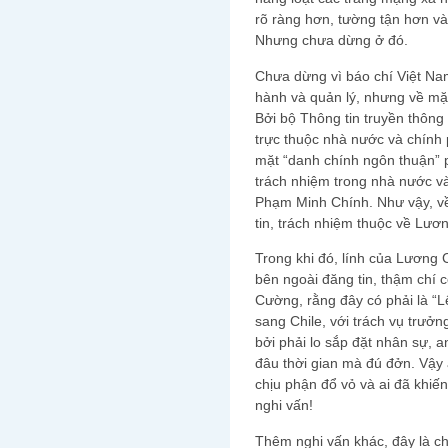
rõ ràng hơn, tường tận hơn v
Nhưng chưa dừng ở đó.
Chưa dừng vì báo chí Việt Na
hành và quản lý, nhưng về mặt
Bởi bộ Thông tin truyền thông 
trực thuộc nhà nước và chính p
mặt “danh chính ngôn thuận” p
trách nhiệm trong nhà nước v
Phạm Minh Chính. Như vậy, về 
tin, trách nhiệm thuộc về Lư
Trong khi đó, lính của Lương
bên ngoài đăng tin, thậm chí 
Cường, rằng đây có phải là “L
sang Chile, với trách vụ trưởn
bởi phải lo sắp đặt nhân sự, an 
đâu thời gian mà đú đởn. Vậy 
chịu phận đổ vỏ và ai đã khiế
nghi vấn!
Thêm nghi vấn khác, đây là c