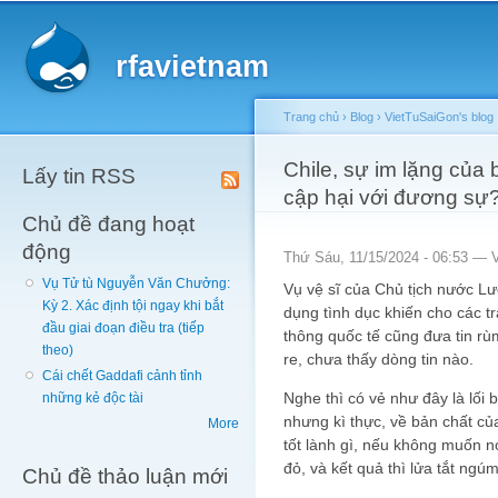
Main menu
Sk
ma
rfavietnam
co
Trang chủ
›
Blog
›
VietTuSaiGon's blog
You are here
Chile, sự im lặng của 
Lấy tin RSS
cập hại với đương sự?
Chủ đề đang hoạt
động
Thứ Sáu, 11/15/2024 - 06:53 —
Vụ Tử tù Nguyễn Văn Chưởng:
Vụ vệ sĩ của Chủ tịch nước Lư
Kỳ 2. Xác định tội ngay khi bắt
dụng tình dục khiến cho các t
đầu giai đoạn điều tra (tiếp
thông quốc tế cũng đưa tin rù
theo)
re, chưa thấy dòng tin nào.
Cái chết Gaddafi cảnh tỉnh
Nghe thì có vẻ như đây là lối 
những kẻ độc tài
nhưng kì thực, về bản chất củ
More
tốt lành gì, nếu không muốn n
đỏ, và kết quả thì lửa tắt ng
Chủ đề thảo luận mới