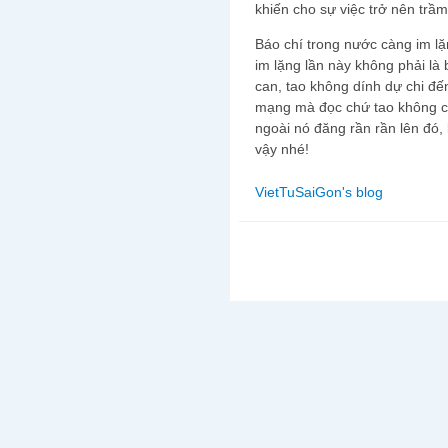
khiến cho sự việc trở nên trầm
Báo chí trong nước càng im l
im lặng lần này không phải là 
can, tao không dính dự chi đế
mạng mà đọc chứ tao không c
ngoài nó đăng rần rần lên đó, 
vậy nhé!
VietTuSaiGon's blog