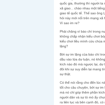
quốc gia, thường thì người ta
xã giao... chào nhau một tiếng,
giao tế quốc tế. Thế sao ông
hỏi này mới nổi trên mạng xã h
Vì sao im re?
Phải chăng vì báo chí trong n
không chấp nhận kiểu chơi bó
kiểu chơi liều mình cứu chúa
lặng?
Bởi sự im lặng của báo chí tr
dầu vào lửa dư luận, nó khôn
kích nào đó mà ngược lại, dư 
đôi khi sự suy diễn lại mang t
sự thật.
Có thể nói rằng cho đến lúc nà
tốt cho câu chuyện, bởi sự im 
mà nó chỉ góp thêm phần kích t
người dân và sự tò mò ấy chưa
ra liên tục và bên cạnh đó, có