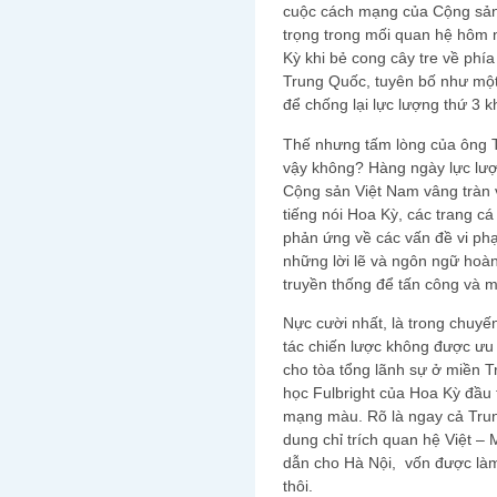
cuộc cách mạng của Cộng sản
trọng trong mối quan hệ hôm 
Kỳ khi bẻ cong cây tre về ph
Trung Quốc, tuyên bố như một
để chống lại lực lượng thứ 3 
Thế nhưng tấm lòng của ông T
vậy không? Hàng ngày lực lượ
Cộng sản Việt Nam vâng tràn 
tiếng nói Hoa Kỳ, các trang c
phản ứng về các vấn đề vi p
những lời lẽ và ngôn ngữ hoà
truyền thống để tấn công và mạ
Nực cười nhất, là trong chuyế
tác chiến lược không được ưu 
cho tòa tổng lãnh sự ở miền T
học Fulbright của Hoa Kỳ đầu 
mạng màu. Rõ là ngay cả Trun
dung chỉ trích quan hệ Việt 
dẫn cho Hà Nội, vốn được làm
thôi.