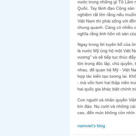
nước trong những gì Tô Lâm 
Quốc. Tay lãnh đạo Cộng sản v
nghiệm rất lớn rằng nếu muốn 
Việt Nam thì phải sống với đồ
chung quanh. Càng có nhiều c
nghĩa rằng linh hồn vô sản củ
Ngay trong lời tuyên bố của ôn
là nước Mỹ ủng hộ một Việt N
vượng" và sẽ tiếp tục thúc đẩy
tôn trọng độc lập, chủ quyền, 
nhau, để quan hệ Mỹ - Việt Na
hợp tác kiến tạo tương lai. K
- mà vốn hơn hai thập niên tr
hai quốc gia khác biệt chính t
Con người và nhân quyền Việt
kín đáo. Nụ cười và những cái
cao, đến mức không còn nhìn 
namviet's blog