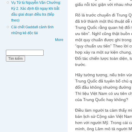
Vụ Tử tù Nguyễn Văn Chưởng:
giấu nỗi tức giận với nhau nh
Kỳ 2. Xác định tội ngay khi bắt
đầu giai đoạn điều tra (tiếp
Rõ là trước chuyến đi Trung 
theo)
đã trở thành một thủ thuật dễ
Cái chết Gaddafi cảnh tỉnh
Trung Quốc rằng quan hệ đối t
những kẻ độc tài
ưu tiên”. Nghĩ cũng thật buồn c
một quy chuẩn được ghi trong 
More
“quy chuẩn ưu tiên” Theo lời 
hợp xảy ra một sự kiện chung,
Biểu mẫu tìm kiếm
Tìm kiếm
Đối tác chiến lược toàn diện,
trước.
Hãy tưởng tượng, nếu trên vù
Trung Quốc đã tuyên bố chủ q
đối đầu không nhường đường t
Thì liệu Việt Nam có ưu tiên 
của Trung Quốc hay không?
Điều làm người ta cảm thấy m
bán lịch sử Cộng sản Việt Na
hơn với người Mỹ. Trong cái cá
mình, ông Lâm mô tả người M