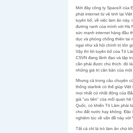
Mới đây công ty SpaceX của E
phát internet từ vệ tinh tại Vi
tuyên bố, về việc làm ăn này,
đường ranh của mình với Hà N
sức mạnh internet hàng đầu th
dục và phòng chống thiên tai
ngại như xã hội chính trị tôn 
Vậy thì lời tuyên bố của Tô L
CSVN đang lãnh đạo và tập tr
cần phải được chú thích: đó là
những giá trị căn bản của một 
Nhưng cả trong câu chuyện củ
thống starlink có thể giúp Việ
mọi nhất cử nhất động của Bắc 
giá “ưu tiên” của mối quan hệ 
Quốc, có khiến Tô Lâm phải lùi
cho đất nước hay không. Đặc b
nghiêm túc về vấn đề này với
Tất cả chỉ là trò làm ăn chứ k