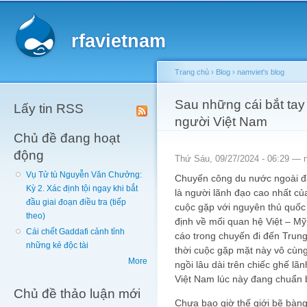
Main menu
Sk
ma
rfavietnam
co
Trang chủ
›
Blog
›
namviet's blog
You are here
Sau những cái bắt tay 
Lấy tin RSS
người Việt Nam
Chủ đề đang hoạt
động
Thứ Sáu, 09/27/2024 - 06:29 —
Vụ Tử tù Nguyễn Văn Chưởng:
Chuyến công du nước ngoài đầ
Kỳ 2. Xác định tội ngay khi bắt
là người lãnh đạo cao nhất củ
đầu giai đoạn điều tra (tiếp
cuộc gặp với nguyên thủ quốc 
theo)
định về mối quan hệ Việt – Mỹ
Cái chết Gaddafi cảnh tỉnh
cáo trong chuyến đi đến Trun
những kẻ độc tài
thời cuộc gặp mặt này vô cùng 
More
ngồi lâu dài trên chiếc ghế lã
Việt Nam lúc này đang chuẩn 
Chủ đề thảo luận mới
Chưa bao giờ thế giới bẽ bàng