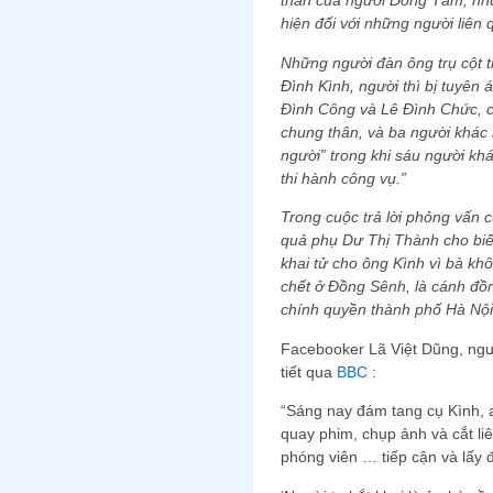
thần của người Đồng Tâm, nh
hiện đối với những người liê
Những người đàn ông trụ cột t
Đình Kình, người thì bị tuyên 
Đình Công và Lê Đình Chức, c
chung thân, và ba người khác 
người” trong khi sáu người khá
thi hành công vụ.”
Trong cuộc trả lời phỏng vấn 
quả phụ Dư Thị Thành cho biế
khai tử cho ông Kình vì bà kh
chết ở Đồng Sênh, là cánh đ
chính quyền thành phố Hà Nội
Facebooker Lã Việt Dũng, người 
tiết qua
BBC
:
“Sáng nay đám tang cụ Kình, a
quay phim, chụp ảnh và cắt li
phóng viên … tiếp cận và lấy 