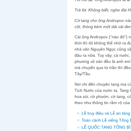
Trả lời: Không biết, nghe đài 
Cờ tang cho ông Andropov nào 
cột, thòng kèm một dải vải đe
Cái ông Andropov (“nào đó”) n
thời thì tôi không thể nhớ ra 
nhà văn Nguyên Ngọc cũng vậy, 
đâu ra nữa. Tuy vậy, cả nước, a
phương vô sản đều là anh em” th
mà chuyển qua từ trần thì đều 
Tây/Tầu.
Nói chi đến chuyện tang ma củ
Tịch Nước của nước ta. Tang l
hoa sói, cờ phướn, cờ tang, cờ l
theo như thông tin rầm rộ của 
Lễ truy điệu và Lễ an tá
Toàn cảnh Lễ viếng Tổng 
LỄ QUỐC TANG TỔNG B