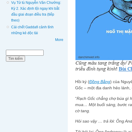
Vụ Tử tù Nguyễn Văn Chưởng:
Kỳ 2. Xác định tội ngay khi bắt
đầu giai đoạn điều tra (tiếp
theo)
Cái chết Gaddafi cảnh tỉnh
những kẻ độc tài
More
Biểu mẫu tìm kiếm
Tìm kiếm
Hồi ký (
Đồng Bằng
) của Nguyê
Gốc – một địa danh hẻo lánh, ơ
“
Rạch Gốc chẳng chợ búa gì h
mua…
Một buổi sáng, bước ra
cờ tang.
Hỏi sao vậy … trả lời: Ông An
Tôi hỏi lại: Ông Andropov là ai