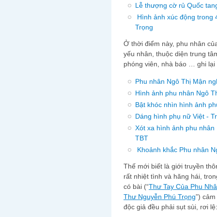
Lễ thượng cờ rủ Quốc tan
Hình ảnh xúc động trong 
Trọng
Ở thời điểm này, phu nhân của
yếu nhân, thuộc diện trung tâm.
phóng viên, nhà báo … ghi lại
Phu nhân Ngô Thị Mận ng
Hình ảnh phu nhân Ngô Thị
Bật khóc nhìn hình ảnh phu
Dáng hình phụ nữ Việt - T
Xót xa hình ảnh phu nhân 
TBT
Khoảnh khắc Phu nhân Ngô
Thế mới biết là giới truyền
rất nhiệt tình và hăng hái, tr
có bài (“
Thư Tay Của Phu Nhâ
Thư Nguyễn Phú Trọng
”) cảm 
độc giả đều phải sụt sùi, rơi lệ