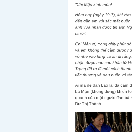
"Chị Mận kính mến!
Hôm nay (ngày 19-7), khi vừa
đến gần em với sắc mặt buồn r
anh vừa nhận được tin anh Ng
ta rồi'.
Chị Mận ơi, trong giây phút đó
và em không thể cầm được nư
vỗ nhẹ vào lưng và an ủi rằng:
nhận được báo cáo khẩn từ Hà
Trọng đã ra đi một cách thanh
tiếc thương và đau buồn vô tậ
Ai mà dè dân Lào lại đa cảm 
bà Mận (không dưng) khiến tôi t
quạnh của một người đàn bà 
Dư Thị Thành.