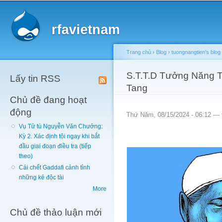
Main menu
Sk
ma
rfavietnam
co
Trang chủ
›
Blog
›
tuongnangtien's blog
You are here
S.T.T.D Tưởng Năng T
Lấy tin RSS
Tang
Chủ đề đang hoạt
động
Thứ Năm, 08/15/2024 - 06:12 —
Vụ Tử tù Nguyễn Văn Chưởng:
Kỳ 2. Xác định tội ngay khi bắt
đầu giai đoạn điều tra (tiếp
theo)
Cái chết Gaddafi cảnh tỉnh
những kẻ độc tài
More
Chủ đề thảo luận mới