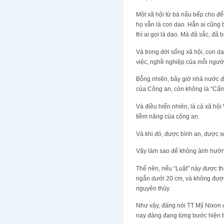
Một xã hội từ bà nấu bếp cho đến
họ vẫn là con dao. Hẳn ai cũng b
thì ai gọi là dao. Mà đã sắc, đã 
Và trong đời sống xã hội, con d
việc, nghề nghiệp của mỗi ngườ
Bỗng nhiên, bây giờ nhà nước đư
của Công an, còn không là “Cấm
Và điều hiển nhiên, là cả xã hội
tiềm năng của công an.
Và khi đó, được bình an, được 
Vậy làm sao để không ảnh hưởn
Thế nên, nếu “Luật” này được t
ngắn dưới 20 cm, và không được
nguyên thủy.
Như vậy, đảng nói TT Mỹ Nixon đ
nay đảng đang từng bước hiện th