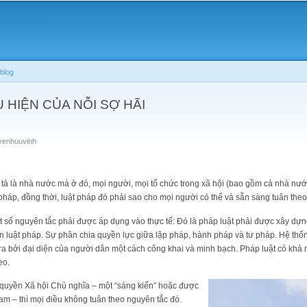
Skip to
main
content
blog
U HIỆN CỦA NỖI SỢ HÃI
yenhuuvinh
 là nhà nước mà ở đó, mọi người, mọi tổ chức trong xã hội (bao gồm cả nhà nướ
t pháp, đồng thời, luật pháp đó phải sao cho mọi người có thể và sẵn sàng tuân theo
số nguyên tắc phải được áp dụng vào thực tế: Đó là pháp luật phải được xây dựn
 luật pháp. Sự phân chia quyền lực giữa lập pháp, hành pháp và tư pháp. Hệ thốn
a bởi đại diện của người dân một cách công khai và minh bạch. Pháp luật có khả
eo.
p quyền Xã hội Chủ nghĩa – một “sáng kiến” hoặc được
Nam – thì mọi điều không tuân theo nguyên tắc đó.