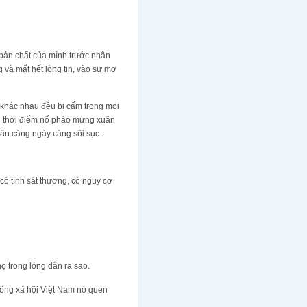
 bản chất của mình trước nhân
 và mất hết lòng tin, vào sự mơ
 khác nhau đều bị cấm trong mọi
ng thời điểm nổ pháo mừng xuân
ân càng ngày càng sôi sục.
có tính sát thương, có nguy cơ
ọ trong lòng dân ra sao.
sống xã hội Việt Nam nó quen