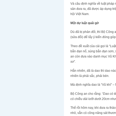
Và câu định nghĩa về luật pháp 
sản đưa ra, đã được áp dụng triệ
hội Việt Nam.
Một dự luật quái gở
Dù đã bị phản đối, thì Bộ Công 
(sửa đổi) để lấy ý kiến đóng go
Theo đề xuất của cái gọi là “Luậ
bắn đạn nổ, súng bắn đạn sơn, 
an còn đưa vào danh mục Vũ K
sơ”.
Hẳn nhiên, đã là dao thì dao nà
nhiên là phải sắc, phải bén.
Mà định nghĩa dao là “Vũ khí” 
Bộ Công an cho rằng:
“Dao có t
có chiều dài lưỡi dưới 20cm như
Thế rồi hôm nay, khi đưa ra thảo
nhỏ, vẫn có công năng sát thương