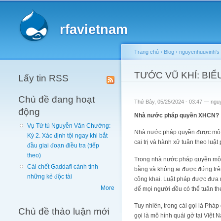
Main menu
rfavietnam
Trang chủ
›
Blog
›
nguyenhuuvinh's 
You are here
TƯỚC VŨ KHÍ: BIỂ
Lấy tin RSS
Chủ đề đang hoạt
Thứ Bảy, 05/25/2024 - 03:47 —
ngu
động
Nhà nước pháp quyền XHCN?
Vụ Tử tù Nguyễn Văn Chưởng:
Nhà nước pháp quyền được mô tả
Kỳ 2. Xác định tội ngay khi bắt
cai trị và hành xử tuân theo luậ
đầu giai đoạn điều tra (tiếp
theo)
Trong nhà nước pháp quyền một 
Cái chết Gaddafi cảnh tỉnh
bằng và không ai được đứng trên
những kẻ độc tài
công khai. Luật pháp được đưa r
More
để mọi người đều có thể tuân th
Tuy nhiên, trong cái gọi là Phá
Chủ đề thảo luận mới
gọi là mô hình quái gở tại Việt 