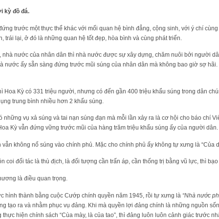
i kỳ đồ đá.
đứng trước một thực thể khác với mối quan hệ bình đẳng, cộng sinh, với ý chí cùng
n, trái lại, ở đó là những quan hệ tốt đẹp, hòa bình và cùng phát triển.
 nhà nước của nhân dân thì nhà nước được sự xây dựng, chăm nuôi bởi người d
 nhà nước ấy sẵn sàng đứng trước mũi súng của nhân dân mà không bao giờ sợ hãi. 
hì Hoa Kỳ có 331 triệu người, nhưng có đến gần 400 triệu khẩu súng trong dân chú
dụng trung bình nhiều hơn 2 khẩu súng.
ó những vụ xả súng và tai nạn súng đạn mà mỗi lần xảy ra là cơ hội cho báo chí Vi
Hoa Kỳ vẫn đứng vững trước mũi của hàng trăm triệu khẩu súng ấy của người dân.
vẫn không nổ súng vào chính phủ. Mặc cho chính phủ ấy không tự xưng là “Của dâ
n coi đối tác là thù địch, là đối tượng cần trấn áp, cần thống trị bằng vũ lực, thì bạ
phương là điều quan trọng.
c hình thành bằng cuộc Cướp chính quyền năm 1945, rồi tự xưng là
“Nhà nước ph
ng tạo ra và nhằm phục vụ đảng. Khi mà quyền lợi đảng chính là những nguồn sốn
g thực hiện chính sách “Cùa mày, là của tao”, thì đảng luôn luôn cảnh giác trước n