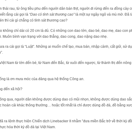
 thái rau, từ ông tiều phu đến người dân bán thịt, người đi rừng đến ra đồng cày 
iết rằng cái gọi là
“Dao có tính sát thương cao”
là một sự ngây ngô và mù mờ. Đã l
bén thì cái gì chẳng có tính sát thương cao?
ao không chỉ dài có 20 cm là đủ. Có những con dao lớn, dao bé, dao mẹ, dao con p
i. Muôn bình vạn trạng với dao thẳng, dao cong, dao nặng dao nhẹ.
a ra cái gọi là “Luật”. Những ai muốn chế tạo, mua bán, nhập cảnh, cất giữ, sử dụ
”.
 Việt Nam từ lớn đến bé, từ Nam đến Bắc, từ xuôi đến ngược, từ thành thị đến nông t
sống là ơn mưa móc của đảng qua hệ thống Công an.
g đến xã hội?
hông qua, người dân không được dùng dao có mũi nhọn, không được dùng dao sắc
 hoán cải khác thông thường… hoặc tốt nhất là chỉ được dùng đồ đá, đồ bằng x
ã ra lệnh thực hiện Chiến dịch Linebacker II nhằm "đưa miền Bắc trở về thời kỳ đ
ực hóa thời kỳ đồ đá tại Việt Nam.