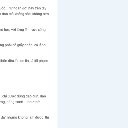
cuốc… từ ngàn đời nay trên tay
à dao mà không sắc, không bén
hù hợp với từng lĩnh vực công
ng phải có giấy phép, có lệnh
hôn đều là con tin, là tội phạm
, chỉ được dùng dao cùn, dao
ương, bằng sành… như thời
ồ đá" nhưng không làm được, thì