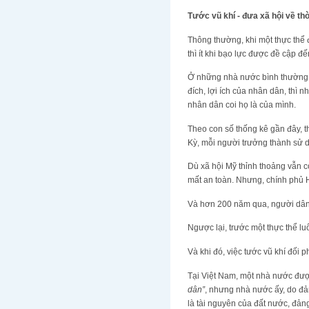
Tước vũ khí - đưa xã hội về thờ
Thông thường, khi một thực thể 
thì ít khi bạo lực được đề cập đế
Ở những nhà nước bình thường,
đích, lợi ích của nhân dân, thì
nhân dân coi họ là của mình.
Theo con số thống kê gần đây, t
Kỳ, mỗi người trưởng thành sử 
Dù xã hội Mỹ thỉnh thoảng vẫn c
mất an toàn. Nhưng, chính phủ 
Và hơn 200 năm qua, người dân 
Ngược lại, trước một thực thể luô
Và khi đó, việc tước vũ khí đối 
Tại Việt Nam, một nhà nước đượ
dân”
, nhưng nhà nước ấy, do đả
là tài nguyên của đất nước, đản