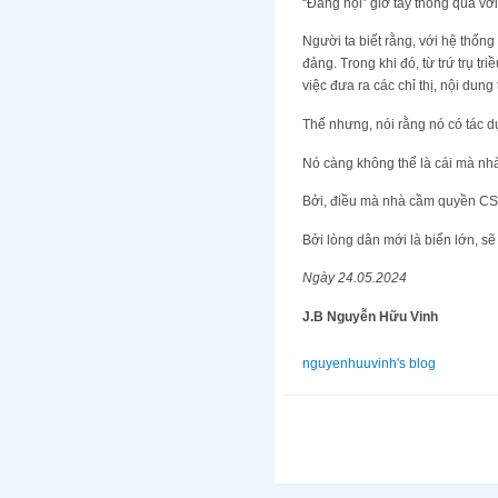
“Đảng hội” giơ tay thông qua với
Người ta biết rằng, với hệ thống 
đảng. Trong khi đó, từ trứ trụ 
việc đưa ra các chỉ thị, nội dun
Thế nhưng, nói rằng nó có tác d
Nó càng không thể là cái mà nh
Bởi, điều mà nhà cầm quyền CSV
Bởi lòng dân mới là biển lớn, sẽ
Ngày 24.05.2024
J.B Nguyễn Hữu Vinh
nguyenhuuvinh's blog