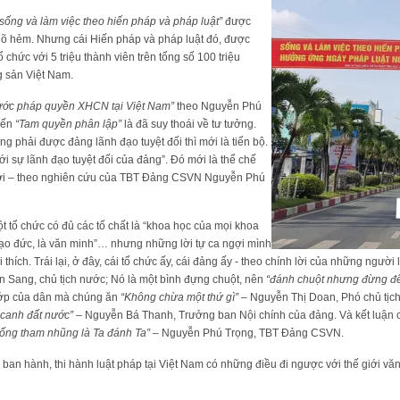
sống và làm việc theo hiến pháp và pháp luật”
được
gõ hẻm. Nhưng cái Hiến pháp và pháp luật đó, được
chức với 5 triệu thành viên trên tổng số 100 triệu
 sản Việt Nam.
ước pháp quyền XHCN tại Việt Nam”
theo Nguyễn Phú
đến
“Tam quyền phân lập”
là đã suy thoái về tư tưởng.
g phải được đảng lãnh đạo tuyệt đối thì mới là tiến bộ.
dưới sự lãnh đạo tuyệt đối của đảng”. Đó mới là thể chế
 giới – theo nghiên cứu của TBT Đảng CSVN Nguyễn Phú
t tổ chức có đủ các tố chất là “khoa học của mọi khoa
 đạo đức, là văn minh”… nhưng những lời tự ca ngợi mình
i thích. Trái lại, ở đây, cái tổ chức ấy, cái đảng ấy - theo chính lời của những ngườ
 Sang, chủ tịch nước; Nó là một bình đựng chuột, nên
“đánh chuột nhưng đừng để
cướp của dân mà chúng ăn
“Không chừa một thứ gì”
– Nguyễn Thị Doan, Phó chủ tịch
 canh đất nước”
– Nguyễn Bá Thanh, Trưởng ban Nội chính của đảng. Và kết luận cu
ống tham nhũng là Ta đánh Ta”
– Nguyễn Phú Trọng, TBT Đảng CSVN.
à ban hành, thi hành luật pháp tại Việt Nam có những điều đi ngược với thế giới vă