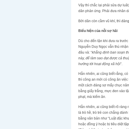
Vậy thì chắc lại phải sửa dự lu
dân phản ứng. Phải đưa nhân dân 
Bởi dân còn cầm vũ khí, thì đản
Biểu hiện của nỗi sợ hãi
Dù cho đến tận khi đưa ra trước
Nguyễn Duy Ngọc vẫn thú nhận 
đâu và: “
khẳng định ban soạn thả
này, để làm sao đạt được cả thu
hưởng tới hoạt động xã hội
”.
Hẳn nhiên, ai cũng biết rằng, c
thì công an mới có công ăn việc
một cách đáng sợ mấy chục năm 
bằng giấy trắng, mực đen vào t
phạt, mà kiếm ăn.
Hẳn nhiên, ai cũng biết rõ ràng r
là trò hề, trò trẻ con chẳng đán
bằng văn bản như “Luật đặc khu
hoặc đồng ý hoặc bị tiêu diệt tậ