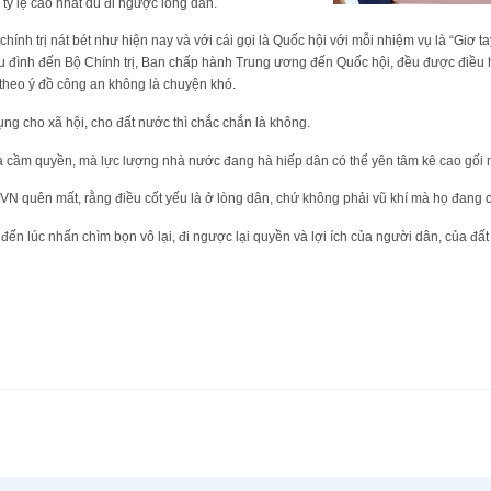
 tỷ lệ cao nhất dù đi ngược lòng dân.
chính trị nát bét như hiện nay và với cái gọi là Quốc hội với mỗi nhiệm vụ là “Giơ ta
triều đình đến Bộ Chính trị, Ban chấp hành Trung ương đến Quốc hội, đều được điều 
g theo ý đồ công an không là chuyện khó.
ụng cho xã hội, cho đất nước thì chắc chắn là không.
à cầm quyền, mà lực lượng nhà nước đang hà hiếp dân có thể yên tâm kê cao gối 
N quên mất, rằng điều cốt yếu là ở lòng dân, chứ không phải vũ khí mà họ đang c
 đến lúc nhấn chìm bọn vô lại, đi ngược lại quyền và lợi ích của người dân, của đất