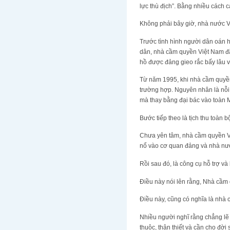
lực thù địch”. Bằng nhiều cách 
Không phải bây giờ, nhà nước Vi
Trước tình hình người dân oán h
dân, nhà cầm quyền Việt Nam đã 
hồ được đảng gieo rắc bấy lâu 
Từ năm 1995, khi nhà cầm quyền
trường hợp. Nguyên nhân là nỗi
mà thay bằng đại bác vào toàn 
Bước tiếp theo là tịch thu toàn 
Chưa yên tâm, nhà cầm quyền Việt
nổ vào cơ quan đảng và nhà nư
Rồi sau đó, là công cụ hỗ trợ và
Điều này nói lên rằng, Nhà cầm
Điều này, cũng có nghĩa là nhà 
Nhiều người nghĩ rằng chẳng lẽ
thuộc, thân thiết và cần cho đờ