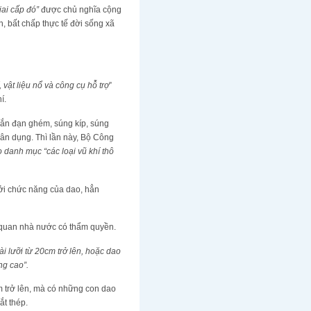
iai cấp đó”
được chủ nghĩa cộng
n, bất chấp thực tế đời sống xã
 vật liệu nổ và công cụ hỗ trợ
”
í.
 bắn đạn ghém, súng kíp, súng
ân dụng. Thì lần này, Bộ Công
 danh mục “các loại vũ khí thô
Bởi chức năng của dao, hẳn
 quan nhà nước có thẩm quyền.
i lưỡi từ 20cm trở lên, hoặc dao
ng cao”.
cm trở lên, mà có những con dao
ắt thép.