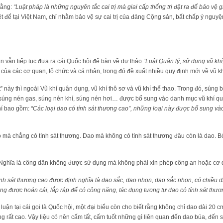
rằng:
“Luật pháp là những nguyên tắc cai trị mà giai cấp thống trị đặt ra để bảo vệ g
t để tại Việt Nam, chỉ nhằm bảo vệ sự cai trị của đảng Cộng sản, bất chấp ý nguyệ
an vẫn tiếp tục đưa ra cái Quốc hội để bàn về dự thảo
“Luật Quản lý, sử dụng vũ khí,
́p của các cơ quan, tổ chức và cá nhân, trong đó đề xuất nhiều quy định mới về vũ kh
t” này thì ngoài Vũ khí quân dụng, vũ khí thô sơ và vũ khí thể thao. Trong đó, súng
súng nén gas, súng nén khí, súng nén hơi… được bổ sung vào danh mục vũ khí qu
hí bao gồm:
“Các loại dao có tính sát thương cao”, những loại này được bổ sung vào
o mà chẳng có tính sát thương. Dao mà không có tính sát thương đâu còn là dao. 
– Nghĩa là công dân không được sử dụng mà không phải xin phép công an hoặc cơ
ính sát thương cao được định nghĩa là dao sắc, dao nhọn, dao sắc nhọn, có chiều dà
ng được hoán cải, lắp ráp để có công năng, tác dụng tương tự dao có tính sát thươ
 luận tại cái gọi là Quốc hội, một đại biểu còn cho biết rằng không chỉ dao dài 20 
 rất cao. Vậy liệu có nên cấm tất, cấm tuốt những gì liên quan đến dao búa, đến s