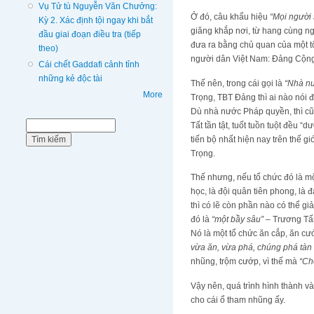
Vụ Tử tù Nguyễn Văn Chưởng:
Ở đó, câu khẩu hiệu
“Mọi người 
Kỳ 2. Xác định tội ngay khi bắt
giăng khắp nơi, từ hang cùng n
đầu giai đoạn điều tra (tiếp
đưa ra bằng chủ quan của một tổ 
theo)
người dân Việt Nam: Đảng Cộng
Cái chết Gaddafi cảnh tỉnh
những kẻ độc tài
Thế nên, trong cái gọi là
“Nhà n
More
Trọng, TBT Đảng thì ai nào nói 
Dù nhà nước Pháp quyền, thì cũn
Biểu mẫu tìm kiếm
Tất tần tật, tuốt tuồn tuột đều “
Tìm kiếm
tiến bộ nhất hiện nay trên thế
Trọng.
Thế nhưng, nếu tổ chức đó là mộ
học, là đội quân tiên phong, là
thì có lẽ còn phần nào có thể giả
đó là
“một bầy sâu”
– Trương Tấn
Nó là một tổ chức ăn cắp, ăn 
vừa ăn, vừa phá, chúng phá tàn
nhũng, trộm cướp, vì thế mà
“Ch
Vậy nên, quá trình hình thành v
cho cái ổ tham nhũng ấy.