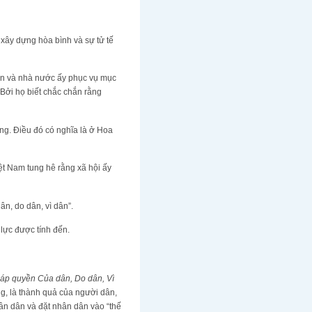
 xây dựng hòa bình và sự tử tế
ân và nhà nước ấy phục vụ mục
Bởi họ biết chắc chắn rằng
ng. Điều đó có nghĩa là ở Hoa
ệt Nam tung hê rằng xã hội ấy
n, do dân, vì dân”.
o lực được tính đến.
áp quyền Của dân, Do dân, Vì
g, là thành quả của người dân,
hân dân và đặt nhân dân vào “thế