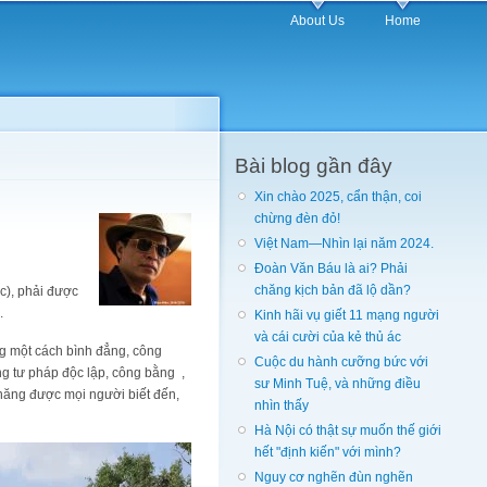
About Us
Home
Bài blog gần đây
Xin chào 2025, cẩn thận, coi
chừng đèn đỏ!
Việt Nam—Nhìn lại năm 2024.
Đoàn Văn Báu là ai? Phải
chăng kịch bản đã lộ dần?
c), phải được
.
Kinh hãi vụ giết 11 mạng người
và cái cười của kẻ thủ ác
g một cách bình đẳng, công
Cuộc du hành cưỡng bức với
g tư pháp độc lập, công bằng ,
sư Minh Tuệ, và những điều
 năng được mọi người biết đến,
nhìn thấy
Hà Nội có thật sự muốn thế giới
hết "định kiến" với mình?
Nguy cơ nghẽn đùn nghẽn