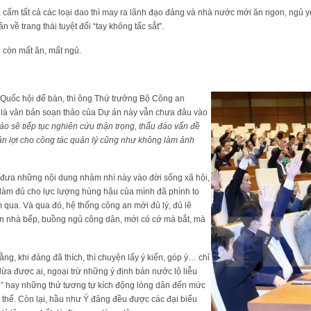
ât, cấm tất cả các loại dao thì may ra lãnh đạo đảng và nhà nước mới ăn ngon, ngủ
về trang thái tuyệt đối “tay không tấc sắt”.
g còn mất ăn, mất ngủ.
 Quốc hội để bàn, thì ông Thứ trưởng Bộ Công an
là văn bản soạn thảo của Dự án này vẫn chưa đâu vào
o sẽ tiếp tục nghiên cứu thận trọng, thấu đáo vấn đề
ận lợi cho công tác quản lý cũng như không làm ảnh
ó đưa những nội dung nhảm nhí này vào đời sống xã hội,
 làm đủ cho lực lượng hùng hậu của mình đã phình to
qua. Và qua đó, hệ thống công an mới đủ lý, đủ lẽ
ận nhà bếp, buồng ngủ công dân, mới có cớ mà bắt, mà
ằng, khi đảng đã thích, thì chuyện lấy ý kiến, góp ý… chỉ
h lừa được ai, ngoại trừ những ý định bán nước lộ liễu
” hay những thứ tương tự kích động lòng dân đến mức
p thể. Còn lại, hầu như Ý đảng đều được các đại biểu