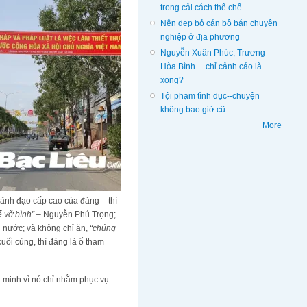
trong cải cách thể chế
Nên dẹp bỏ cán bộ bán chuyên
nghiệp ở địa phương
Nguyễn Xuân Phúc, Trương
Hòa Bình… chỉ cảnh cáo là
xong?
Tội phạm tình dục--chuyện
không bao giờ cũ
More
i lãnh đạo cấp cao của đảng – thì
 vỡ bình”
– Nguyễn Phú Trọng;
 nước; và không chỉ ăn,
“chúng
ối cùng, thì đảng là ổ tham
n minh vì nó chỉ nhằm phục vụ