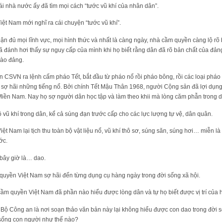
cái nhà nước ấy đã tìm mọi cách “tước vũ khí của nhân dân”.
ệt Nam mới nghĩ ra cái chuyện “tước vũ khí”.
ận đủ mọi lĩnh vực, mọi hình thức và nhất là càng ngày, nhà cầm quyền càng lộ rõ
đánh hơi thấy sự nguy cấp của mình khi họ biết rằng dân đã rõ bản chất của đảng
vào đảng.
 CSVN ra lệnh cấm pháo Tết, bắt đầu từ pháo nổ rồi pháo bông, rồi các loại pháo
 sợ hãi những tiếng nổ. Bởi chính Tết Mậu Thân 1968, người Cộng sản đã lợi dụ
Miền Nam. Nay họ sợ người dân học tập và làm theo khii mà lòng căm phẫn trong d
bộ vũ khí trong dân, kể cả súng đạn trước cấp cho các lực lượng tự vệ, dân quân.
 Nam lại tịch thu toàn bộ vật liệu nổ, vũ khí thô sơ, súng săn, súng hơi… miễn là 
ớc.
 bây giờ là… dao.
 quyền Việt Nam sợ hãi đến từng dụng cụ hàng ngày trong đời sống xã hội.
cầm quyền Việt Nam đã phần nào hiểu được lòng dân và tự họ biết được vị trí của h
 Bộ Công an là nơi soạn thảo văn bản này lại không hiểu được con dao trong đời 
i sống con người như thế nào?