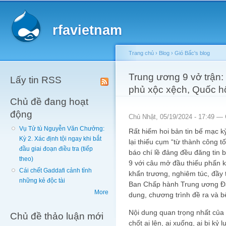
Main menu
Sk
ma
rfavietnam
co
Trang chủ
›
Blog
›
Gió Bấc's blog
You are here
Trung ương 9 vở trận: 
Lấy tin RSS
phủ xộc xệch, Quốc h
Chủ đề đang hoạt
động
Chủ Nhật, 05/19/2024 - 17:49 —
Vụ Tử tù Nguyễn Văn Chưởng:
Rất hiếm hoi bản tin bế mạc 
Kỳ 2. Xác định tội ngay khi bắt
lại thiếu cụm “từ thành công 
đầu giai đoạn điều tra (tiếp
báo chí lề đảng đều đăng tin 
theo)
9 với câu mở đầu thiếu phấn k
Cái chết Gaddafi cảnh tỉnh
khẩn trương, nghiêm túc, đầy t
những kẻ độc tài
Ban Chấp hành Trung ương Đản
More
dung, chương trình đề ra và b
Nội dung quan trọng nhất của 
Chủ đề thảo luận mới
chốt ai lên, ai xuống, ai bị k