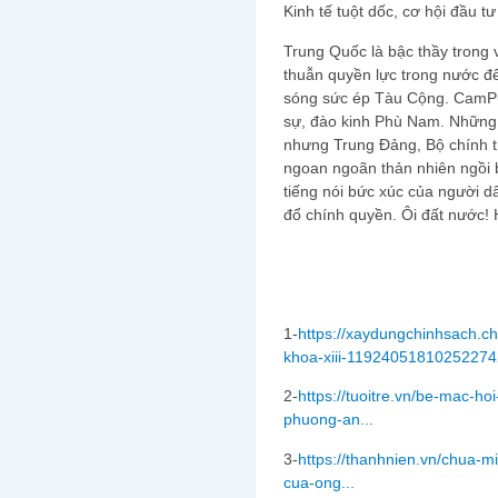
Kinh tế tuột dốc, cơ hội đầu t
Trung Quốc là bậc thầy trong 
thuẫn quyền lực trong nước đ
sóng sức ép Tàu Cộng. CamP
sự, đào kinh Phù Nam. Những 
nhưng Trung Đảng, Bộ chính t
ngoan ngoãn thản nhiên ngồi 
tiếng nói bức xúc của người d
đổ chính quyền. Ôi đất nước! 
1-
https://xaydungchinhsach.c
khoa-xiii-11924051810252274
2-
https://tuoitre.vn/be-mac-ho
phuong-an...
3-
https://thanhnien.vn/chua-
cua-ong...