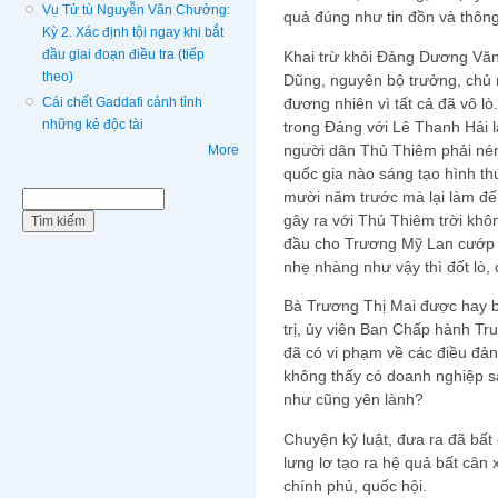
Vụ Tử tù Nguyễn Văn Chưởng:
quả đúng như tin đồn và thông
Kỳ 2. Xác định tội ngay khi bắt
đầu giai đoạn điều tra (tiếp
Khai trừ khỏi Đảng Dương Văn 
theo)
Dũng, nguyên bộ trưởng, chủ
Cái chết Gaddafi cảnh tỉnh
đương nhiên vì tất cả đã vô lò
những kẻ độc tài
trong Đảng với Lê Thanh Hải l
người dân Thủ Thiêm phải nén 
More
quốc gia nào sáng tạo hình th
mười năm trước mà lại làm đến
Biểu mẫu tìm kiếm
Tìm kiếm
gây ra với Thủ Thiêm trời kh
đầu cho Trương Mỹ Lan cướp t
nhẹ nhàng như vậy thì đốt lò,
Bà Trương Thị Mai được hay bị
trị, ủy viên Ban Chấp hành Tr
đã có vi phạm về các điều đả
không thấy có doanh nghiệp sâ
như cũng yên lành?
Chuyện kỷ luật, đưa ra đã bất
lưng lơ tạo ra hệ quả bất cân
chính phủ, quốc hội.