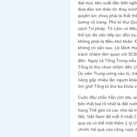
đạt mục tiêu suất đặc biệt ngồ
đưa đàn em thân tín thay mìn
quyền lực chưa phải là thất thế
lượng vũ trang, Phó bí thư Q
cách Tư pháp, Tô Lâm có điều 
thế lực đó việc tiếp tục đốn tr
không phải là điều khó khăn.
không có sân sau. Lê Minh Hư
trách nhiệm liên quan với SC
đến. Ngay cả Tổng Trọng nếu
Tổng bí thư chọn nhầm đến 1/3
Ủy viên Trung ương vào tù, t
nặng gấp nhiều lần người khác
ôm ghế Tổng bí thư ba khóa 
Cuộc đấu chắc hẳn còn dài, ai
bên thất bại rõ nhất là đất nư
hàng Thế giới và các nhà tài 
Nội, Việt Nam đã mất ít nhất 
qua và có thể mất thêm 1 tỷ U
chính, hệ quả của công cuộc đố