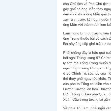
cho Chủ tịch và Phó Chủ tịch 
gãy ghế có ông Mẫn thay ngay
đến cuối khóa ông Mẫn gảy thì
xảy ra vì trước kỳ họp, nguồn 
ông Mẫn với thành tích lem lu
Làm Tổng Bí thư, trường tiểu 
ông Trọng thuộc bài về cách 
lần này ông sắp ghế trật rơ t
Phải chăng đây là hậu quả cu
hội nghị Trung ương 9? Chức 
ly sơn mà Tổng Trọng muốn đẩ
người Bộ trưởng Công an. Tuy n
ở Bộ Chính Trị, sức lực của T
thể thay ghế ngay tức khắc. 
của phe ta Tổng chỉ điền vào c
Lương Cường lên làm Thường 
BCT, Tổng lôi kéo phe Quân đ
Xuân Cầu trong tương lai gần 
Về phía Tô Lâm, phải ngồi và