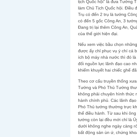
tịch Quốc hội” là đưa Tướng 
làm Chủ Tịch Quốc hội. Điều 
Trụ có đến 2 trụ là tướng Côn
có đến 5 gốc Công An, 3 tướ
Đang trị lại thêm Công An, Qu
của thế giới hiện đại.
Nếu xem việc bầu chọn những n
được ấy chỉ phục vụ ý chí cá b
ích bộ máy nhà nước thì đó là
đối nguồn lực lãnh đạo cao nh
khiếm khuyết hai chiếc ghế đ
Theo cơ cấu truyền thống xưa
Tướng và Phó Thủ Tướng thườn
không phải chuyện hình thức m
hành chính phủ. Các lãnh đạo
Phó Thủ tướng thường trực kh
thể điều hành. Từ sau khi ôn
tướng còn lại đều mới chỉ là 
dưới không nghe ngày càng rỏ
bất động sản ùn ứ, chứng khoá